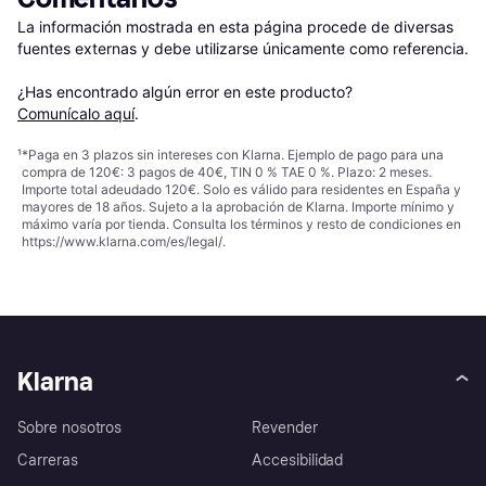
La información mostrada en esta página procede de diversas 
fuentes externas y debe utilizarse únicamente como referencia.

¿Has encontrado algún error en este producto? 
Comunícalo aquí
.
¹
*Paga en 3 plazos sin intereses con Klarna. Ejemplo de pago para una
compra de 120€: 3 pagos de 40€, TIN 0 % TAE 0 %. Plazo: 2 meses.
Importe total adeudado 120€. Solo es válido para residentes en España y
mayores de 18 años. Sujeto a la aprobación de Klarna. Importe mínimo y
máximo varía por tienda. Consulta los términos y resto de condiciones en
https://www.klarna.com/es/legal/
.
Klarna
Sobre nosotros
Revender
Carreras
Accesibilidad