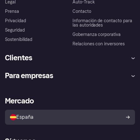
Legal
Auto-Track
Prensa
Contacto
Privacidad
Información de contacto para
las autoridades
Seguridad
Gobernanza corporativa
Sostenibilidad
Relaciones con inversores
Clientes
Ayuda
Promesa de protección contra
Para empresas
el fraude
Inicio de sesión
Nuestra promesa
Asistencia al comerciante
Portal de desarrolladores
Klarna app
Bienestar financiero
Acceso empresas
Estado operativo
Mercado
Directorio de tiendas
Configuración de privacidad
Vende con Klarna
Plataformas y socios
Política de protección al
comprador de Klarna
Tu derecho de desistimiento
España
Reclamaciones