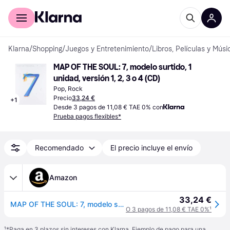
Comprar con Klarna
Para empresas
Klarna
/
Shopping
/
Juegos y Entretenimiento
/
Libros, Películas y Músi
MAP OF THE SOUL: 7, modelo surtido, 1 
unidad, versión 1, 2, 3 o 4 (CD)
Pop, Rock
Precio
33,24 €
+
1
Desde 3 pagos de 11,08 € TAE 0% con
Prueba pagos flexibles*
Recomendado
El precio incluye el envío
Amazon
33,24 €
MAP OF THE SOUL: 7, modelo surtido, 1 unidad, versión 1, 2, 3 o 4
O 3 pagos de 11,08 € TAE 0%
¹
¹
*Paga en 3 plazos sin intereses con Klarna. Ejemplo de pago para una