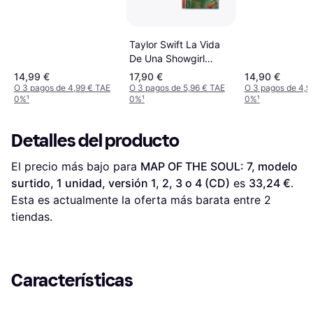
Taylor Swift La Vida
De Una Showgirl
Sudor Y Ed (2025)
14,99 €
17,90 €
14,90 €
(CD)
O 3 pagos de 4,99 € TAE
O 3 pagos de 5,96 € TAE
O 3 pagos de 4,9
0%
¹
0%
¹
0%
¹
Detalles del producto
El precio más bajo para 
MAP OF THE SOUL: 7, modelo 
surtido, 1 unidad, versión 1, 2, 3 o 4 (CD)
 es 
33,24 €
. 
Esta es actualmente la oferta más barata entre 
2
tiendas.
Características