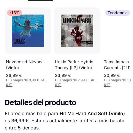
-13%
Tendencia
Nevermind Nirvana
Linkin Park - Hybrid
Tame Impala -
(Vinilo)
Theory [LP] (Vinilo)
Currents [2LP] 
26,99 €
23,99 €
30,99 €
O 3 pagos de 8,99 € TAE
O 3 pagos de 7,99 € TAE
O 3 pagos de 10,
0%
¹
0%
¹
0%
¹
Detalles del producto
El precio más bajo para 
Hit Me Hard And Soft (Vinilo)
es 
36,99 €
. Esta es actualmente la oferta más barata 
entre 
5
 tiendas.