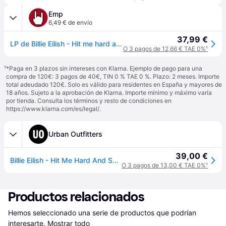
Emp
6,49 € de envío
37,99 €
LP de Billie Eilish - Hit me hard and soft - para Sin clasificar - Standard
O 3 pagos de 12,66 € TAE 0%
¹
¹
*Paga en 3 plazos sin intereses con Klarna. Ejemplo de pago para una
compra de 120€: 3 pagos de 40€, TIN 0 % TAE 0 %. Plazo: 2 meses. Importe
total adeudado 120€. Solo es válido para residentes en España y mayores de
18 años. Sujeto a la aprobación de Klarna. Importe mínimo y máximo varía
por tienda. Consulta los términos y resto de condiciones en
https://www.klarna.com/es/legal/
.
Urban Outfitters
39,00 €
Billie Eilish - Hit Me Hard And Soft LP en Assorti(e) taille: TAILLE UNIQUE
O 3 pagos de 13,00 € TAE 0%
¹
Productos relacionados
Hemos seleccionado una serie de productos que podrían 
interesarte.
Mostrar todo