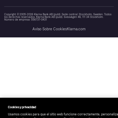
Copyright © 2005-2026 Klarna Bank AB (publ). Sede central: Stockholm, Sweden. Todos
los derechos reservados. Klarna Bank AB (publ). Sveavägen 46, 111 34 Stockholm.
Número de empresa: 556737-0431
Aviso Sobre Cookies
Klarna.com
Cookies y privacidad
Usamos cookies para que el sitio web funcione correctamente, personaliza