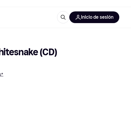
Inicio de sesión
Más información
les de oficina
Qué es Klarna?
hitesnake (CD)
s*
las categorías