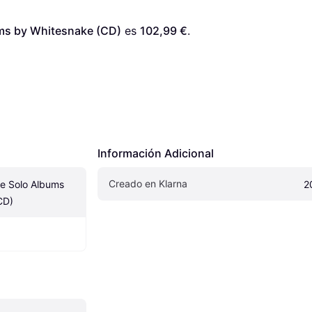
ums by Whitesnake (CD)
 es 
102,99 €
. 
Información Adicional
Creado en Klarna
e Solo Albums 
2
CD)