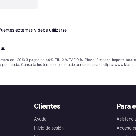
entes externas y debe utilizarse 
uí
.
ompra de 120€: 3 pagos de 40€, TIN 0 % TAE 0 %. Plazo: 2 meses. Importe total
a por tienda. Consulta los términos y resto de condiciones en
https://www.klarna.
Clientes
Para 
Ayuda
Asistenci
Inicio de sesión
Acceso e