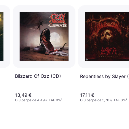
Blizzard Of Ozz (CD)
Repentless by Slayer 
13,49 €
17,11 €
O 3 pagos de 4,49 € TAE 0%
¹
O 3 pagos de 5,70 € TAE 0%
¹