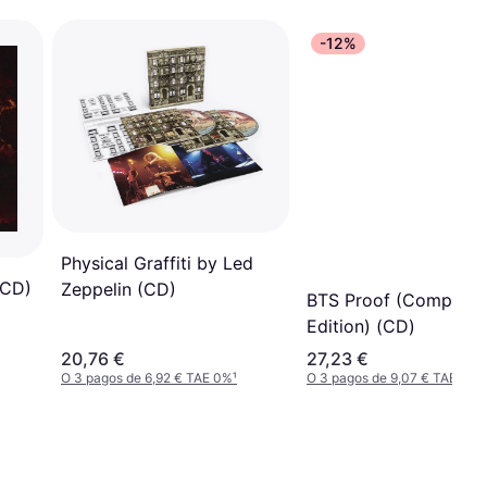
-12%
Physical Graffiti by Led
(CD)
Zeppelin (CD)
BTS Proof (Compact
Edition) (CD)
20,76 €
27,23 €
O 3 pagos de 6,92 € TAE 0%
¹
O 3 pagos de 9,07 € TAE 0%
¹