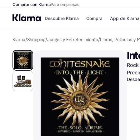
Comprar con Klarna
Para empresas
Descubre Klarna
Compra
App de Klarna
Klarna
/
Shopping
/
Juegos y Entretenimiento
/
Libros, Películas y 
Formas de pag
Tiendas
Formas de pago
MediaMarkt
Int
Paga ahora
Shein
Paga en 3 plazos
Zalando Priv
Rock
Paga en 30 días
Zara
Financiación
JD Sports
Preci
Klarna en Apple 
Desde
Directorio de tie