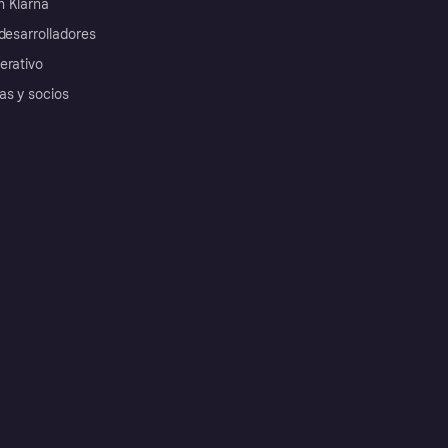
 Klarna
desarrolladores
erativo
as y socios