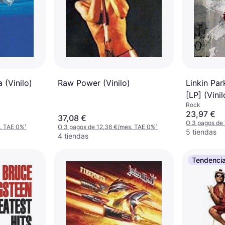
 (Vinilo)
Raw Power (Vinilo)
Linkin Par
[LP] (Vinil
Rock
23,97 €
37,08 €
O 3 pagos de
s. TAE 0%
¹
O 3 pagos de 12,36 €/mes. TAE 0%
¹
5 tiendas
4 tiendas
Tendenci