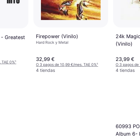
Firepower (Vinilo)
24k Magic
 - Greatest
Hard Rock y Metal
(Vinilo)
32,99 €
23,99 €
. TAE 0%
¹
O 3 pagos de 10,99 €/mes. TAE 0%
¹
O 3 pagos de
4 tiendas
4 tiendas
60993 PO
Album 6- 