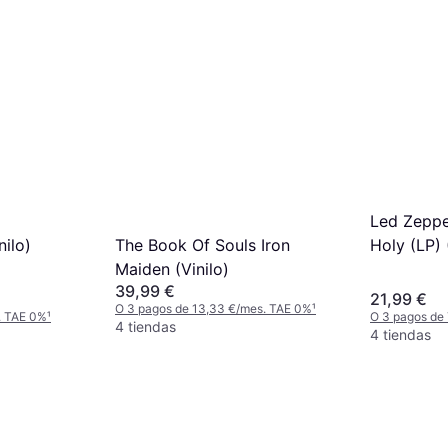
Led Zeppe
The Book Of Souls Iron
ilo)
Holy (LP) 
Maiden (Vinilo)
39,99 €
21,99 €
O 3 pagos de 13,33 €/mes. TAE 0%
¹
. TAE 0%
¹
O 3 pagos de
4 tiendas
4 tiendas