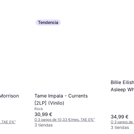
Tendencia
Billie Eili
Asleep Wh
Morrison
Tame Impala - Currents
(Vinilo)
[2LP] (Vinilo)
Rock
30,99 €
34,99 €
O 3 pagos de 10,33 €/mes. TAE 0%
¹
. TAE 0%
¹
O 3 pagos de 
3 tiendas
3 tiendas