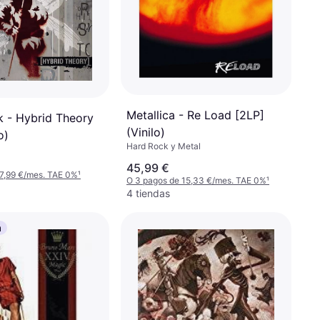
Metallica - Re Load [2LP]
k - Hybrid Theory
(Vinilo)
o)
Hard Rock y Metal
45,99 €
 7,99 €/mes. TAE 0%
¹
O 3 pagos de 15,33 €/mes. TAE 0%
¹
4 tiendas
a