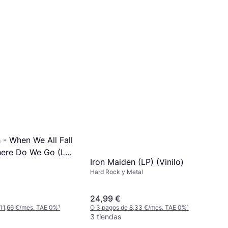
sh - When We All Fall
ere Do We Go (LP)
Iron Maiden (LP) (Vinilo)
Hard Rock y Metal
24,99 €
11,66 €/mes. TAE 0%
¹
O 3 pagos de 8,33 €/mes. TAE 0%
¹
3 tiendas