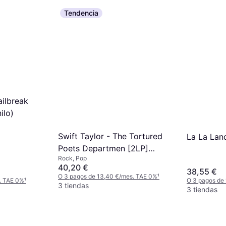
Tendencia
ilbreak
ilo)
Swift Taylor - The Tortured
La La Land
Poets Departmen [2LP]
Rock, Pop
(Vinilo)
40,20 €
38,55 €
O 3 pagos de 13,40 €/mes. TAE 0%
¹
. TAE 0%
¹
O 3 pagos de
3 tiendas
3 tiendas