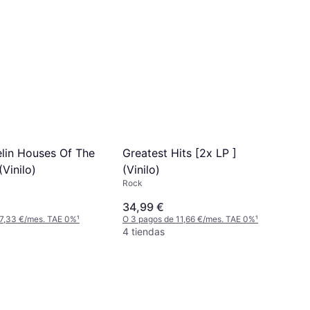
lin Houses Of The
Greatest Hits [2x LP ]
(Vinilo)
(Vinilo)
Rock
34,99 €
 7,33 €/mes. TAE 0%
¹
O 3 pagos de 11,66 €/mes. TAE 0%
¹
4 tiendas