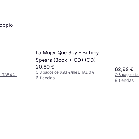
(Vinilo)
Doppio
La Mujer Que Soy - Britney
Spears (Book + CD) (CD)
20,80 €
62,99 €
O 3 pagos de 6,93 €/mes. TAE 0%
¹
s. TAE 0%
¹
O 3 pagos de
6 tiendas
8 tiendas