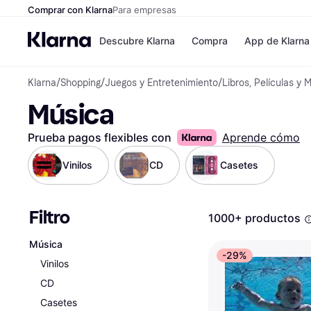
Comprar con Klarna
Para empresas
Descubre Klarna
Compra
App de Klarna
Klarna
/
Shopping
/
Juegos y Entretenimiento
/
Libros, Películas y 
Formas de pag
Tiendas
Música
Formas de pago
MediaMarkt
Paga ahora
Shein
Paga en 3 plazos
Zalando Priv
Prueba pagos flexibles con
Aprende cómo
Paga en 30 días
Zara
Financiación
JD Sports
Vinilos
CD
Casetes
Klarna en Apple 
Filtro
Directorio de tie
1000+ productos
Música
-29%
Vinilos
CD
Casetes