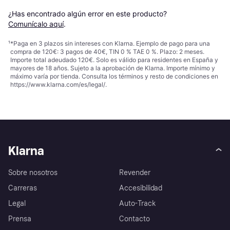
¿Has encontrado algún error en este producto? 
Comunícalo aquí
.
¹
*Paga en 3 plazos sin intereses con Klarna. Ejemplo de pago para una
compra de 120€: 3 pagos de 40€, TIN 0 % TAE 0 %. Plazo: 2 meses.
Importe total adeudado 120€. Solo es válido para residentes en España y
mayores de 18 años. Sujeto a la aprobación de Klarna. Importe mínimo y
máximo varía por tienda. Consulta los términos y resto de condiciones en
https://www.klarna.com/es/legal/
.
Klarna
Sobre nosotros
Revender
Carreras
Accesibilidad
Legal
Auto-Track
Prensa
Contacto