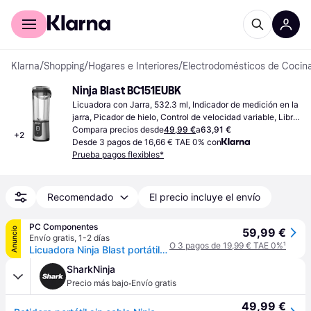
Comprar con Klarna
Para empresas
Klarna
/
Shopping
/
Hogares e Interiores
/
Electrodomésticos de Cocin
Ninja Blast BC151EUBK
Licuadora con Jarra, 532.3 ml, Indicador de medición en la 
jarra, Picador de hielo, Control de velocidad variable, Libre 
de BPA
Compara precios desde
49,99 €
a
63,91 €
+
2
Desde 3 pagos de 16,66 € TAE 0% con
Prueba pagos flexibles*
Recomendado
El precio incluye el envío
PC Componentes
Anuncio
59,99 €
Envío gratis
,
1-2 días
O 3 pagos de 19,99 € TAE 0%
¹
Licuadora Ninja Blast portátil vaso 530 ml negra batería y picahielos
SharkNinja
·
Precio más bajo
Envío gratis
49,99 €