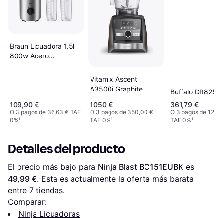
Braun Licuadora 1.5l
800w Acero
Inoxidable Jb3272si
Vitamix Ascent
A3500i Graphite
Buffalo DR825
109,90 €
1050 €
361,79 €
O 3 pagos de 36,63 € TAE
O 3 pagos de 350,00 €
O 3 pagos de 120
0%
¹
TAE 0%
¹
TAE 0%
¹
Detalles del producto
El precio más bajo para 
Ninja Blast BC151EUBK
 es 
49,99 €
. Esta es actualmente la oferta más barata 
entre 
7
 tiendas.
Comparar:
Ninja Licuadoras