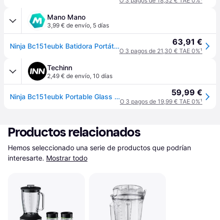
O 3 pagos de 18,32 € TAE 0%
¹
Mano Mano
3,99 € de envío
,
5 días
63,91 €
Ninja Bc151eubk Batidora Portátil Negra 530 Ml
O 3 pagos de 21,30 € TAE 0%
¹
Techinn
2,49 € de envío
,
10 días
59,99 €
Ninja Bc151eubk Portable Glass Blender Transparente One Size / EU Plug 220V
O 3 pagos de 19,99 € TAE 0%
¹
Productos relacionados
Hemos seleccionado una serie de productos que podrían 
interesarte.
Mostrar todo