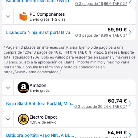
Batidora portátil sin cable Ninja Blast en Negro | BC151EUBK | de SharkNinja
O 3 pagos de 16,66 € TAE 0%
¹
PC Componentes
Envío gratis
,
1-2 días
59,99 €
Licuadora Ninja Blast portátil vaso 530 ml negra batería y picahielos
O 3 pagos de 19,99 € TAE 0%
¹
¹
*Paga en 3 plazos sin intereses con Klarna. Ejemplo de pago para una
compra de 120€: 3 pagos de 40€, TIN 0 % TAE 0 %. Plazo: 2 meses. Importe
total adeudado 120€. Solo es válido para residentes en España y mayores de
18 años. Sujeto a la aprobación de Klarna. Importe mínimo y máximo varía
por tienda. Consulta los términos y resto de condiciones en
https://www.klarna.com/es/legal/
.
Amazon
Envío gratis
60,74 €
Ninja Blast Batidora Portátil, Minibatidora sin Cable, Recargable BC151EUBK
O 3 pagos de 20,24 € TAE 0%
¹
Electro Depot
4,95 € de envío
54,96 €
Batidora portátil vaso NINJA BLAST BC151EUBK