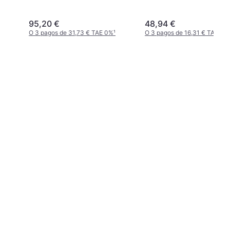
95,20 €
48,94 €
O 3 pagos de 31,73 € TAE 0%
¹
O 3 pagos de 16,31 € TAE 0%