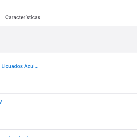
o
Características
Nutribullet NBP003NBL Batidora Portátil 0.47L 15 Licuados Azul Oscuro
W