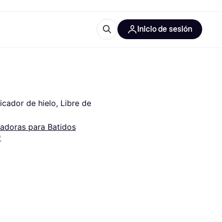
Inicio de sesión
Más información
les de oficina
Qué es Klarna?
cador de hielo, Libre de 
uadoras para Batidos
*
las categorías