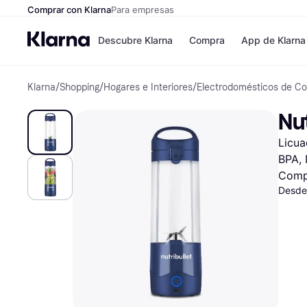
Comprar con Klarna
Para empresas
Descubre Klarna
Compra
App de Klarna
Klarna
/
Shopping
/
Hogares e Interiores
/
Electrodomésticos de Co
Formas de pag
Tiendas
Formas de pago
MediaMarkt
Nu
Paga ahora
Shein
Paga en 3 plazos
Zalando Priv
Licua
Paga en 30 días
Zara
Financiación
JD Sports
BPA, 
Klarna en Apple 
Comp
Desde
Directorio de tie