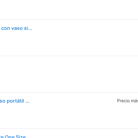
Nutribullet - Batidora de vaso NBP003NBL de 100 W con vaso sin BPA de 475 ml, cuchilla de acero inoxidable y carga USB-C, color azul marina - Blue - Medium
Batidora de vaso - nutribullet Portable, Personal, Vaso portátil 0.475 l, Asa transportable, Carga USB-C, 2000 mAh, 15 ciclos x carga, Azul
Precio má
Nutribullet Nbp003nbl Portable Blender Transparente One Size / EU Plug 220V