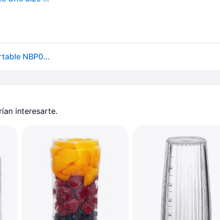
Batidora Portátil NUTRIBULLET Personal Blender Portable NBP003NBL (0,475 L - Azul)
an interesarte.