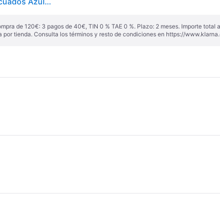
Nutribullet NBP003NBL Batidora Portátil 0.47L 15 Licuados Azul Oscuro
ompra de 120€: 3 pagos de 40€, TIN 0 % TAE 0 %. Plazo: 2 meses. Importe total
a por tienda. Consulta los términos y resto de condiciones en
https://www.klarna.