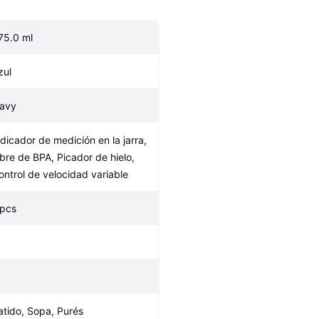
75.0 ml
zul
avy
ndicador de medición en la jarra, 
ibre de BPA, Picador de hielo, 
ontrol de velocidad variable
 pcs
atido, Sopa, Purés