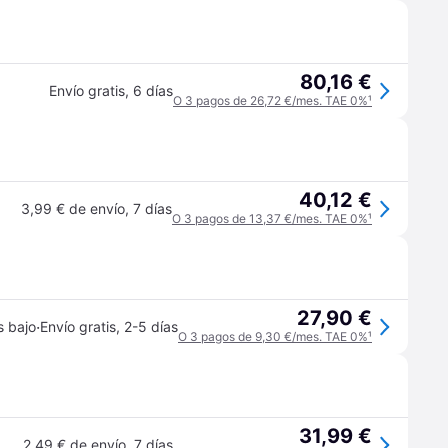
80,16 €
Envío gratis
,
6 días
O 3 pagos de 26,72 €/mes. TAE 0%
¹
40,12 €
3,99 € de envío
,
7 días
O 3 pagos de 13,37 €/mes. TAE 0%
¹
27,90 €
·
s bajo
Envío gratis
,
2-5 días
O 3 pagos de 9,30 €/mes. TAE 0%
¹
31,99 €
2,49 € de envío
,
7 días