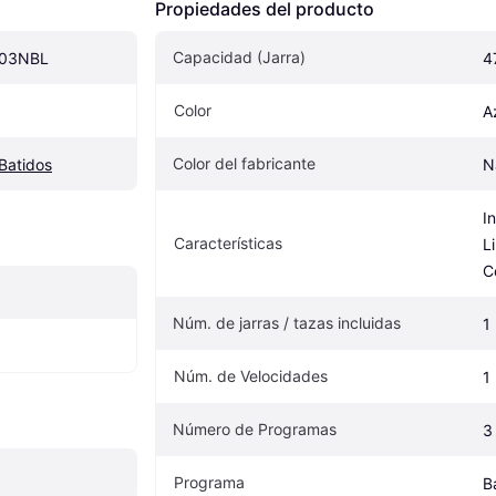
Propiedades del producto
Capacidad (Jarra)
003NBL
4
Color
A
Color del fabricante
Batidos
N
I
Características
L
C
Núm. de jarras / tazas incluidas
1
Núm. de Velocidades
1
Número de Programas
3
Programa
B