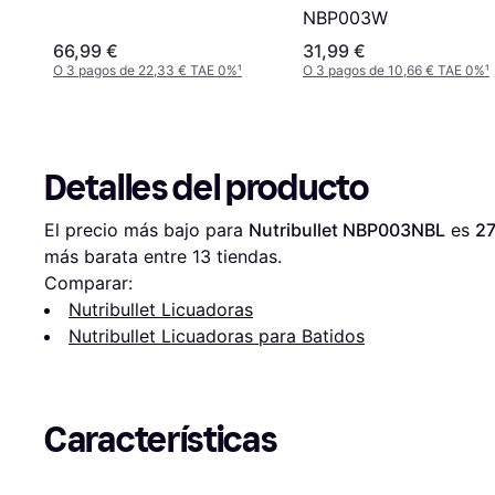
NBP003W
66,99 €
31,99 €
O 3 pagos de 22,33 € TAE 0%
¹
O 3 pagos de 10,66 € TAE 0%
¹
Detalles del producto
El precio más bajo para 
Nutribullet NBP003NBL
 es 
27
más barata entre 
13
 tiendas.
Comparar:
Nutribullet Licuadoras
Nutribullet Licuadoras para Batidos
Características