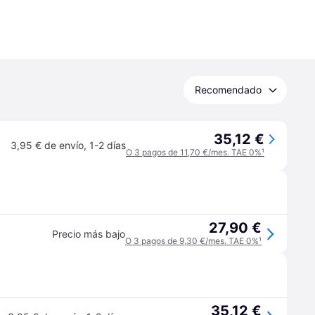
Recomendado
35,12 €
3,95 € de envío
,
1-2 días
O 3 pagos de 11,70 €/mes. TAE 0%
¹
27,90 €
Precio más bajo
O 3 pagos de 9,30 €/mes. TAE 0%
¹
35,12 €