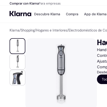
Comprar con Klarna
Para empresas
Descubre Klarna
Compra
App de Klarna
Klarna
/
Shopping
/
Hogares e Interiores
/
Electrodomésticos de Co
Formas de pag
Tiendas
Formas de pago
MediaMarkt
Ha
Paga ahora
Shein
Paga en 3 plazos
Zalando Priv
Hand 
Paga en 30 días
Zara
Financiación
JD Sports
Contr
Klarna en Apple 
Ajust
Comp
Desde
Directorio de tie
To