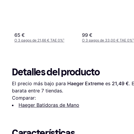
65 €
99 €
O 3 pagos de 21,66 € TAE 0%
¹
O 3 pagos de 33,00 € TAE 0%
¹
Detalles del producto
El precio más bajo para 
Haeger Extreme
 es 
21,49 €
. 
barata entre 
7
 tiendas.
Comparar:
Haeger Batidoras de Mano
Características