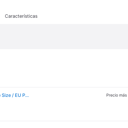
o
Características
Haeger Hb10b018a 1000w Hand Mixer Plateado One Size / EU Plug 220V
Precio más