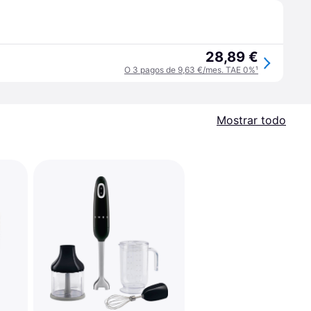
28,89 €
O 3 pagos de 9,63 €/mes. TAE 0%
¹
Mostrar todo