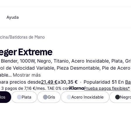
Ayuda
cina
/
Batidoras de Mano
o
Compras y recompensas
Compra y compara precios
Banca
Móvil
Fotografías
Materia
Cashback
Rebajas
Tarjeta Klarna
Juegos y Entretenimiento
eSIM internacional
¿
eger Extreme
Directorio de tiendas
Belleza
Saldo
Teléfonos & Wearables
e
Suscripciones
Ropa
Cuentas de ahorro
Niños y Familia
Blender, 1000W, Negro, Titanio, Acero Inoxidable, Plata, Gri
Invita a un amigo
Juguetes
Cuenta Flex
Transportes Motorizados
Hogares e Interiores
Depósito a plazo fijo
Jardín y Patio
ol de Velocidad Variable, Pieza Desmontable, Pie de Acero 
Pay
Audio y Video
Electrodomésticos de
able
Mostrar más
Deportes y Aire libre
Cocina
ara precios desde
21,49 €
a
30,35 €
·
Popularidad 
51 
En 
Ba
Informática
Electrodomésticos
 3 pagos de 7,16 €/mes. TAE 0% con
Prueba pagos flexibles*
ndas
Hazlo tú mismo
Libros, Películas y Música
Todas 
dos
Plata
Gris
Acero Inoxidable
Negr