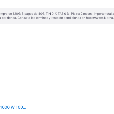
ompra de 120€: 3 pagos de 40€, TIN 0 % TAE 0 %. Plazo: 2 meses. Importe total
a por tienda. Consulta los términos y resto de condiciones en
https://www.klarna.
Hand-held Blender Haeger HB-10B.018A Black Grey 1000 W 1000 W