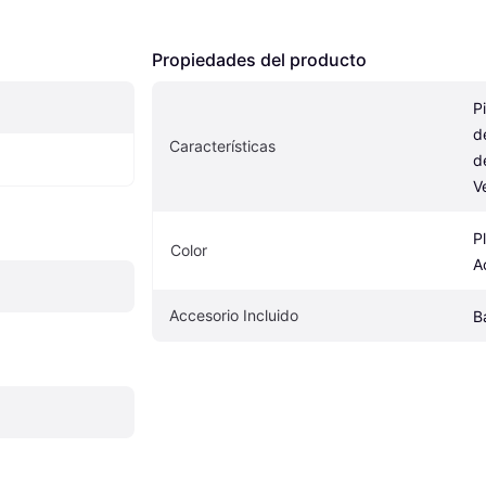
Propiedades del producto
P
d
Características
d
V
Pl
Color
A
Accesorio Incluido
B