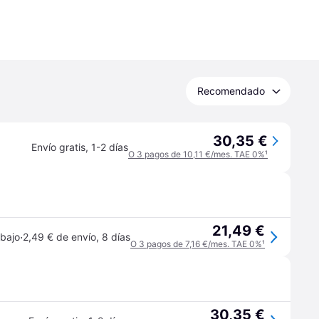
Recomendado
30,35 €
Envío gratis
,
1-2 días
O 3 pagos de 10,11 €/mes. TAE 0%
¹
21,49 €
·
 bajo
2,49 € de envío
,
8 días
O 3 pagos de 7,16 €/mes. TAE 0%
¹
30,35 €