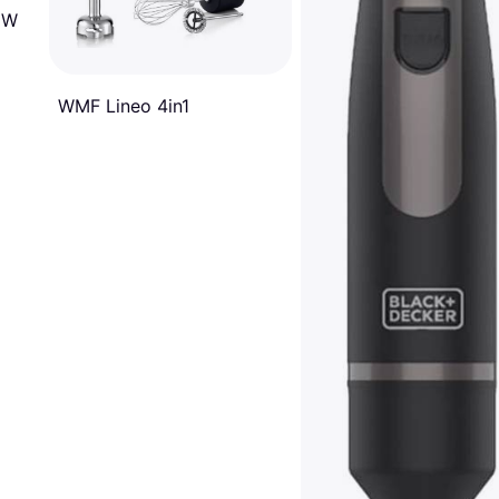
 W
WMF Lineo 4in1