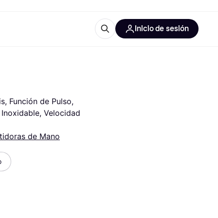
Inicio de sesión
Más información
les de oficina
Qué es Klarna?
s, Función de Pulso, 
Inoxidable, Velocidad 
tidoras de Mano
las categorías
o