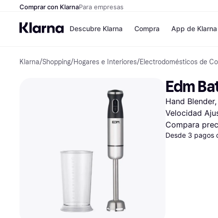
Comprar con Klarna
Para empresas
Descubre Klarna
Compra
App de Klarna
Klarna
/
Shopping
/
Hogares e Interiores
/
Electrodomésticos de Co
Formas de pag
Tiendas
Formas de pago
MediaMarkt
Edm Bat
Paga ahora
Shein
Paga en 3 plazos
Zalando Priv
Hand Blender, 
Paga en 30 días
Zara
Financiación
JD Sports
Velocidad Aju
Klarna en Apple 
Compara prec
Desde 3 pagos 
Directorio de tie