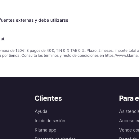
entes externas y debe utilizarse 
uí
.
ompra de 120€: 3 pagos de 40€, TIN 0 % TAE 0 %. Plazo: 2 meses. Importe total
a por tienda. Consulta los términos y resto de condiciones en
https://www.klarna.
Clientes
Para 
Ayuda
Asistenci
Inicio de sesión
Acceso e
Klarna app
Vende con