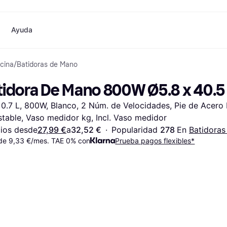
Ayuda
cina
/
Batidoras de Mano
o
Compras y recompensas
Compra y compara precios
Banca
Móvil
Fotografías
Materia
Cashback
Rebajas
Tarjeta Klarna
Juegos y Entretenimiento
eSIM internacional
¿
idora De Mano 800W Ø5.8 x 40.5
Directorio de tiendas
Belleza
Saldo
Teléfonos & Wearables
e
Suscripciones
Ropa
Cuentas de ahorro
Niños y Familia
0.7 L, 800W, Blanco, 2 Núm. de Velocidades, Pie de Acero I
Invita a un amigo
Juguetes
Cuenta Flex
Transportes Motorizados
Hogares e Interiores
Depósito a plazo fijo
Jardín y Patio
stable, Vaso medidor kg, Incl. Vaso medidor
Pay
Audio y Video
Electrodomésticos de
ios desde
27,99 €
a
32,52 €
·
Popularidad 
278 
En 
Batidora
Deportes y Aire libre
Cocina
de 9,33 €/mes. TAE 0% con
Prueba pagos flexibles*
Informática
Electrodomésticos
ndas
Hazlo tú mismo
Libros, Películas y Música
Todas 