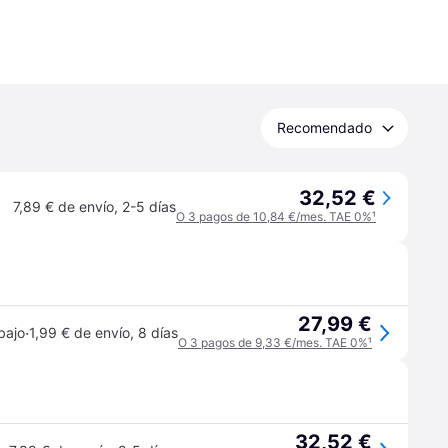
Recomendado
32,52 €
7,89 € de envío
,
2-5 días
O 3 pagos de 10,84 €/mes. TAE 0%
¹
27,99 €
·
bajo
1,99 € de envío
,
8 días
O 3 pagos de 9,33 €/mes. TAE 0%
¹
32,52 €