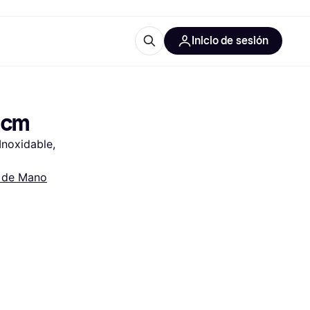
Inicio de sesión
Más información
les de oficina
Qué es Klarna?
 cm
noxidable, 
s de Mano
las categorías