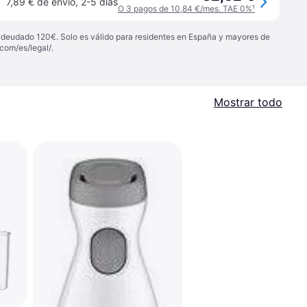
7,89 € de envío
,
2-5 días
O 3 pagos de 10,84 €/mes. TAE 0%
¹
 adeudado 120€. Solo es válido para residentes en España y mayores de
com/es/legal/
.
Mostrar todo