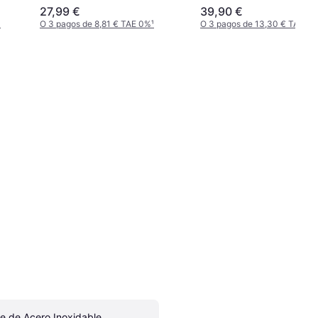
27,99 €
39,90 €
¹
O 3 pagos de 8,81 € TAE 0%
¹
O 3 pagos de 13,30 € TAE 0
ie de Acero Inoxidable, 