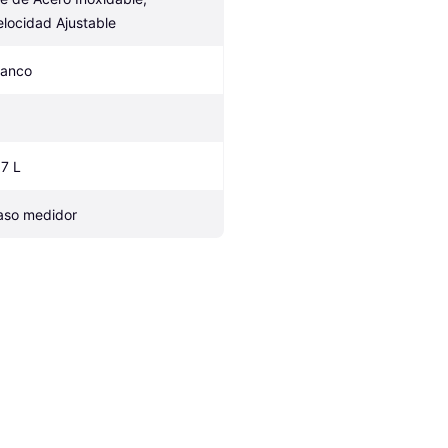
elocidad Ajustable
lanco
.7 L
aso medidor