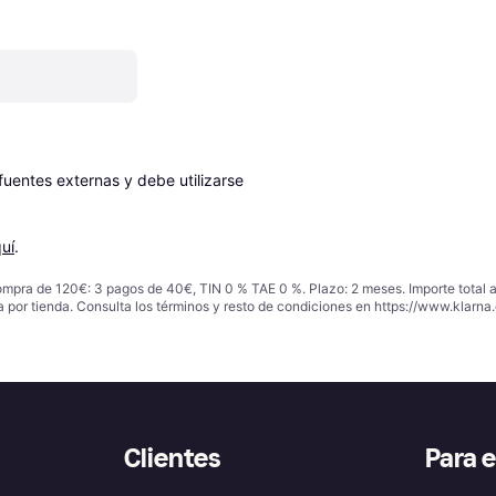
entes externas y debe utilizarse 
uí
.
ompra de 120€: 3 pagos de 40€, TIN 0 % TAE 0 %. Plazo: 2 meses. Importe total
a por tienda. Consulta los términos y resto de condiciones en
https://www.klarna.
Clientes
Para 