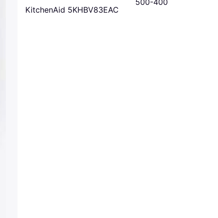
500-400
KitchenAid 5KHBV83EAC