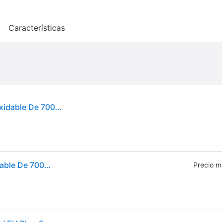
o
Características
Batidora De Inmersión Multifunción De Acero Inoxidable De 700w - 88930 - Dualit -
Batidora De Inmersión Multifunción De Acero Inoxidable De 700w - 88930 - Dualit -
Precio m