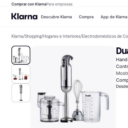
Comprar con Klarna
Para empresas
Descubre Klarna
Compra
App de Klarna
Klarna
/
Shopping
/
Hogares e Interiores
/
Electrodomésticos de Co
Formas de pag
Tiendas
Formas de pago
MediaMarkt
Du
Paga ahora
Shein
Paga en 3 plazos
Zalando Priv
Hand 
Paga en 30 días
Zara
Financiación
JD Sports
Contr
Klarna en Apple 
Most
Comp
Desde
Directorio de tie