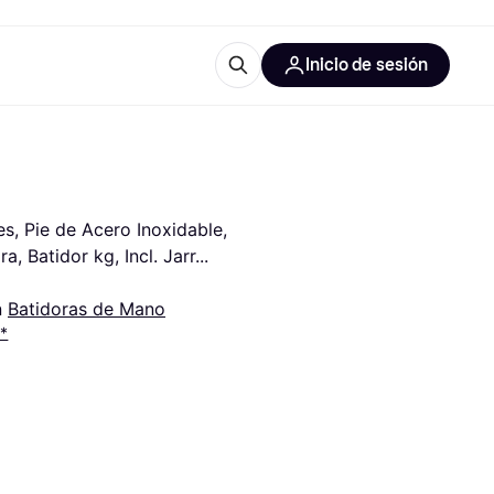
Inicio de sesión
Más información
les de oficina
Qué es Klarna?
, Pie de Acero Inoxidable, 
, Batidor kg, Incl. Jarr
 
Batidoras de Mano
s*
las categorías