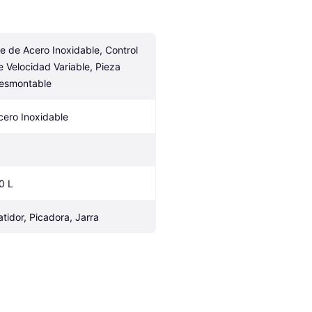
ie de Acero Inoxidable, Control 
e Velocidad Variable, Pieza 
esmontable
cero Inoxidable
.0 L
atidor, Picadora, Jarra