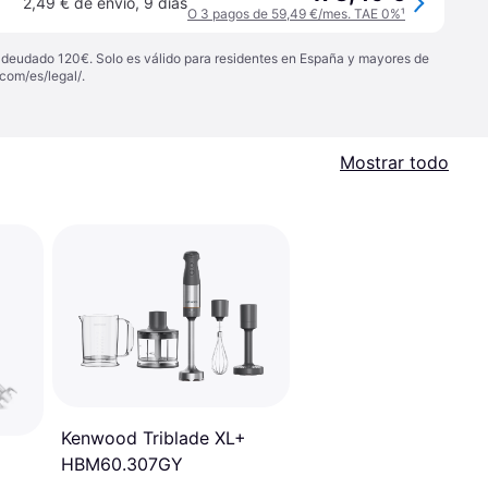
2,49 € de envío
,
9 días
O 3 pagos de 59,49 €/mes. TAE 0%
¹
 adeudado 120€. Solo es válido para residentes en España y mayores de
com/es/legal/
.
Mostrar todo
Kenwood Triblade XL+
HBM60.307GY