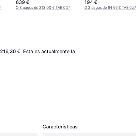
Audífonos
639 €
194 €
¹
O 3 pagos de 213,00 € TAE 0%
¹
O 3 pagos de 64,66 € TAE 0%
¹
216,30 €
. Esta es actualmente la 
Características