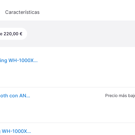
o
Características
de
220,00 €
Sony Auriculares inalámbricos con Noise Cancelling WH-1000XM5 en Negro
Auriculares Inalámbricos Sony WH-1000XM5 Bluetooth con ANC NFC Negro
Precio más baj
Sony Auriculares inalámbricos con Noise Cancelling WH-1000XM5 en Negro