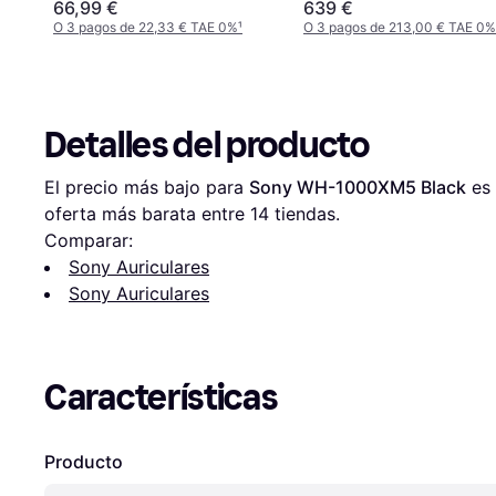
Audífonos
66,99 €
639 €
O 3 pagos de 22,33 € TAE 0%
¹
O 3 pagos de 213,00 € TAE 0%
Detalles del producto
El precio más bajo para 
Sony WH-1000XM5 Black
 es 
oferta más barata entre 
14
 tiendas.
Comparar:
Sony Auriculares
Sony Auriculares
Características
Producto