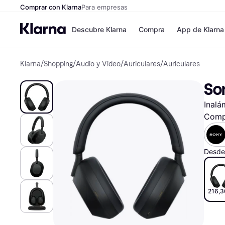
Comprar con Klarna
Para empresas
Descubre Klarna
Compra
App de Klarna
Klarna
/
Shopping
/
Audio y Video
/
Auriculares
/
Auriculares
Formas de pag
Tiendas
Formas de pago
MediaMarkt
So
Paga ahora
Shein
Paga en 3 plazos
Zalando Priv
Inalá
Paga en 30 días
Zara
Financiación
JD Sports
Comp
Klarna en Apple 
Desde
Directorio de tie
216,3