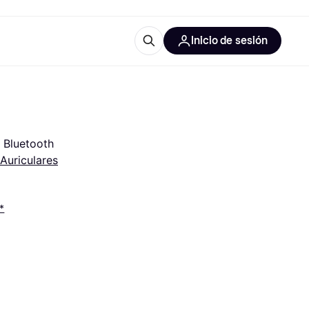
Inicio de sesión
Más información
les de oficina
Qué es Klarna?
, Bluetooth
Auriculares
*
las categorías