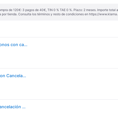
ompra de 120€: 3 pagos de 40€, TIN 0 % TAE 0 %. Plazo: 2 meses. Importe total
a por tienda. Consulta los términos y resto de condiciones en
https://www.klarna.
Sony-auriculares inalámbricos WH-1000XM5, audífonos con cancelación de ruido, batería de 30 horas, ajuste suave, procesador integrado de cuero V1 4, micrófonos negros - Black(Hard Case)
Sony WH1000XM5B.CE7 Auriculares Inalámbricos con Cancelación de Ruido Negros + Funda Rígida
Sony WH-1000XM5 Auriculares Inalámbricos con Cancelación de Activa de Ruido nivel Premium, Audio Espacial Personalizado, Hasta 30h de Batería, Auriculares de diadema Bluetooth, Negro