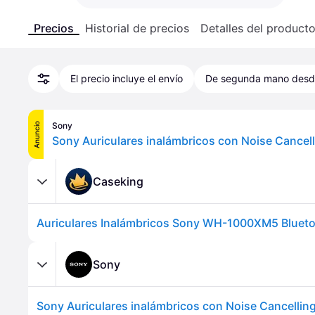
Precios
Historial de precios
Detalles del product
El precio incluye el envío
De segunda mano des
Sony
Anuncio
Caseking
Sony