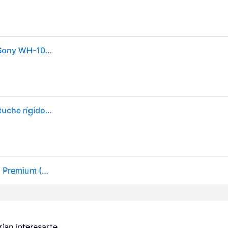
Auriculares inalámbricos con cancelación de ruido Sony WH-1000XM5 (negro)
Auriculares inalámbricos - Sony WH-1000XM5B, Estuche rígido, Cancelación ruido, 30h, Hi-Res, Carga Rápida, Llamada Nítida, Bluetooth, Diadema, Negro
Auriculares Bluetooth Sony Wh 1000xm5 Headband Premium (Over Ear - Micrófono - Cancelación De Ruido - Negro)
an interesarte.