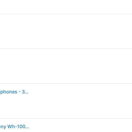
Sony WH-1000XM5 Wireless Noise-Canceling Headphones - 30 Hour Battery Life, Integrated Processor V1, Soft Fit Leather Ear Pads - Black
Auriculares Bluetooth Con Cancelación De Ruido Sony Wh-1000xm5 Negros