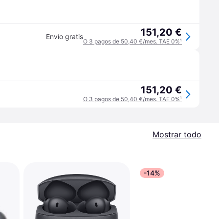
151,20 €
Envío gratis
O 3 pagos de 50,40 €/mes. TAE 0%
¹
151,20 €
O 3 pagos de 50,40 €/mes. TAE 0%
¹
Mostrar todo
-14%