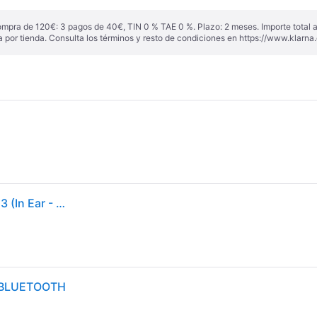
ompra de 120€: 3 pagos de 40€, TIN 0 % TAE 0 %. Plazo: 2 meses. Importe total
a por tienda. Consulta los términos y resto de condiciones en
https://www.klarna.
Auriculares Bluetooth True Wireless JBL LIVE BEAM 3 (In Ear - Micrófono - Cancelación de ruido - Morado)
R BLUETOOTH