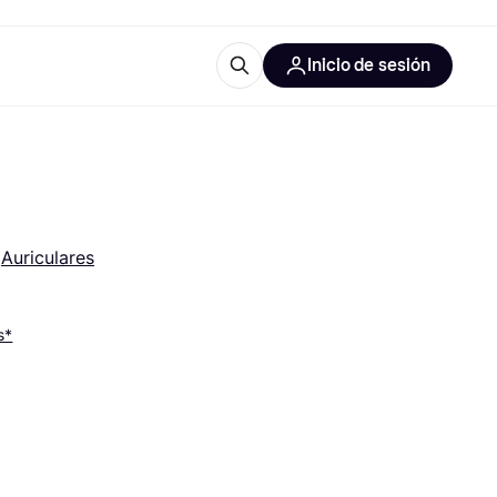
Inicio de sesión
Más información
les de oficina
Qué es Klarna?
 
Auriculares
s*
las categorías