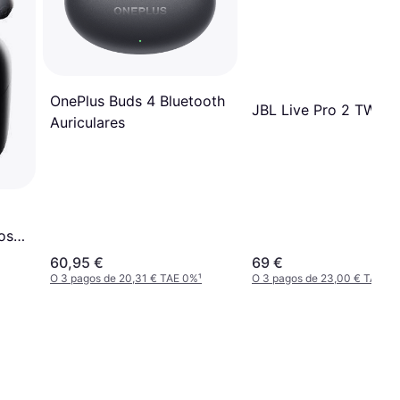
OnePlus Buds 4 Bluetooth
JBL Live Pro 2 TWS B
Auriculares
os
egro
60,95 €
69 €
O 3 pagos de 20,31 € TAE 0%
¹
O 3 pagos de 23,00 € TAE 0