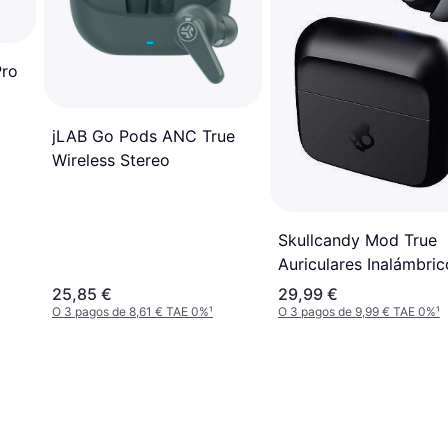
Pro
jLAB Go Pods ANC True
Wireless Stereo
Skullcandy Mod True
Auriculares Inalámbric
In-Ear Inalámbricos N
25,85 €
29,99 €
O 3 pagos de 8,61 € TAE 0%
¹
O 3 pagos de 9,99 € TAE 0%
¹