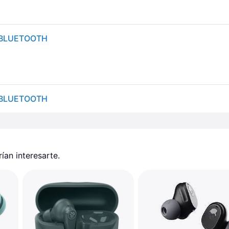
R BLUETOOTH
R BLUETOOTH
an interesarte.