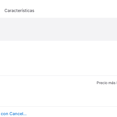
o
Características
Precio más 
Auriculares JBL Live Beam 3 inalámbricos Bluetooth con Cancelación de Ruido, micrófonos y estuche táctil plata