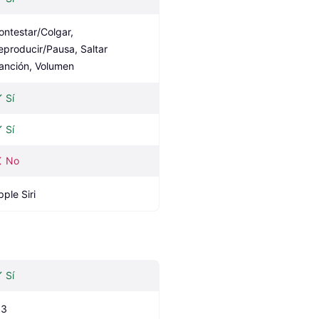
ontestar/Colgar, 
eproducir/Pausa, Saltar 
anción, Volumen
Sí
Sí
No
pple Siri
Sí
.3