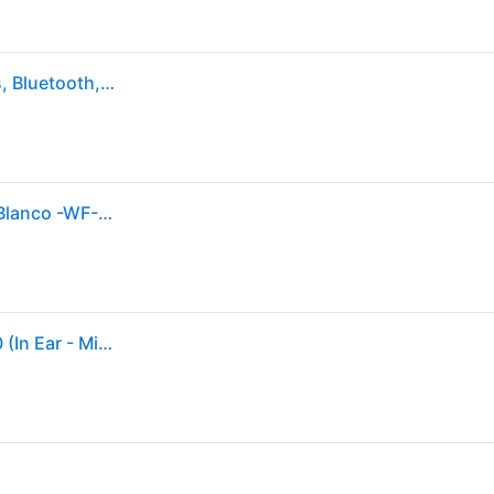
Auriculares True Wireless - Sony WFC510W, Ligeros, Bluetooth, iOS, Android, Multipunto, Sonido ambiente, Spotify Tap, Carga rápida, 22h, IPX4, Blanco
Auriculares inalámbricos Bluetooth Sony WF-C510 Blanco -WF-C510WC
Auriculares Bluetooth True Wireless SONY WF-C510 (In Ear - Micrófono - Blanco)