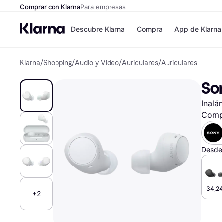
Comprar con Klarna
Para empresas
Descubre Klarna
Compra
App de Klarna
Klarna
/
Shopping
/
Audio y Video
/
Auriculares
/
Auriculares
Formas de pag
Tiendas
Formas de pago
MediaMarkt
So
Paga ahora
Shein
Paga en 3 plazos
Zalando Priv
Inalá
Paga en 30 días
Zara
Financiación
JD Sports
Comp
Klarna en Apple 
Desde
Directorio de tie
34,24
+2