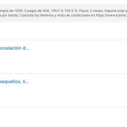
ompra de 120€: 3 pagos de 40€, TIN 0 % TAE 0 %. Plazo: 2 meses. Importe total
a por tienda. Consulta los términos y resto de condiciones en
https://www.klarna.
Auriculares Sony inalámbricos Bluetooth 5.3 con Cancelación de Ruido y Micrófono
Auriculares Inalámbricos Bluetooth Sony WF-C510 pequeños, ligeros, conexión multipunto, modo sonido ambiente, resistencia al agua IPX4, Spotify Tap, carga rápida, 22H de batería, iOS y Android, Blanco