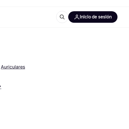
Inicio de sesión
Más información
les de oficina
Qué es Klarna?
 
Auriculares
*
las categorías