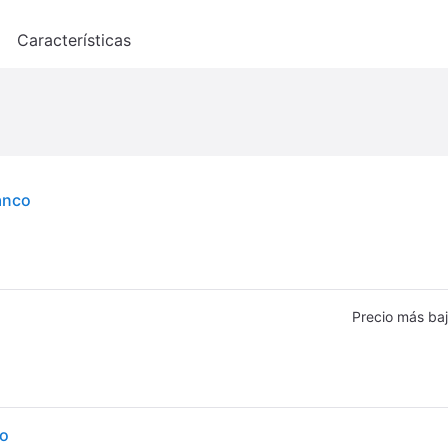
o
Características
anco
Precio más ba
co