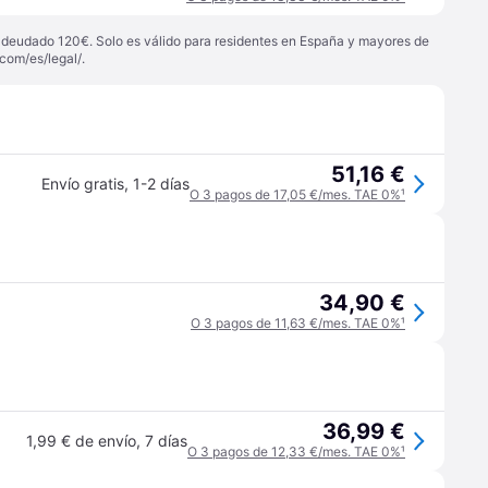
 adeudado 120€. Solo es válido para residentes en España y mayores de
com/es/legal/
.
51,16 €
Envío gratis
,
1-2 días
O 3 pagos de 17,05 €/mes. TAE 0%
¹
34,90 €
O 3 pagos de 11,63 €/mes. TAE 0%
¹
36,99 €
1,99 € de envío
,
7 días
O 3 pagos de 12,33 €/mes. TAE 0%
¹