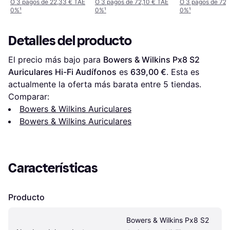
O 3 pagos de 22,33 € TAE
O 3 pagos de 72,10 € TAE
O 3 pagos de 72,
0%
¹
0%
¹
0%
¹
Detalles del producto
El precio más bajo para 
Bowers & Wilkins Px8 S2 
Auriculares Hi-Fi Audífonos
 es 
639,00 €
. Esta es 
actualmente la oferta más barata entre 
5
 tiendas.
Comparar:
Bowers & Wilkins Auriculares
Bowers & Wilkins Auriculares
Características
Producto
Bowers & Wilkins Px8 S2 