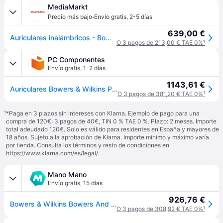
MediaMarkt
·
Precio más bajo
Envío gratis
,
2-5 días
639,00 €
Auriculares inalámbricos - Bowers & Wilkins Px8 S2, Circumaurales, Cancelación Activa de Ruido, Bluetooth, Onyx Negro
O 3 pagos de 213,00 € TAE 0%
¹
PC Componentes
Envío gratis
,
1-2 días
1143,61 €
Auriculares Bowers & Wilkins PX8 S2 inalámbricos Bluetooth con Cancelación de Ruido y micrófono, color negro ónix
O 3 pagos de 381,20 € TAE 0%
¹
¹
*Paga en 3 plazos sin intereses con Klarna. Ejemplo de pago para una
compra de 120€: 3 pagos de 40€, TIN 0 % TAE 0 %. Plazo: 2 meses. Importe
total adeudado 120€. Solo es válido para residentes en España y mayores de
18 años. Sujeto a la aprobación de Klarna. Importe mínimo y máximo varía
por tienda. Consulta los términos y resto de condiciones en
https://www.klarna.com/es/legal/
.
Mano Mano
Envío gratis
,
15 días
926,76 €
Bowers & Wilkins Bowers And Wilkins Auriculares Inalambricos Px8 S2 Onyx Black (fp45365)
O 3 pagos de 308,92 € TAE 0%
¹