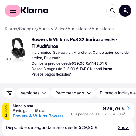
Comprar con Klarna
Para empresas
Klarna
/
Shopping
/
Audio y Video
/
Auriculares
/
Auriculares
Bowers & Wilkins Px8 S2 Auriculares Hi-
Fi Audífonos
Inalámbrico, Supraaural, Micrófono, Cancelación de ruido 
activa, Bluetooth
+
3
Compara precios desde
639,00 €
a
1143,61 €
Desde 3 pagos de 213,00 € TAE 0% con
Prueba pagos flexibles*
Versiones
Recomendado
El precio incluye e
Mano Mano
Anuncio
926,76 €
Envío gratis
,
15 días
O 3 pagos de 308,92 € TAE 0%
¹
Bowers & Wilkins Bowers And Wilkins Auriculares Inalambricos Px8 S2 Onyx Black (fp45365)
Disponible de segunda mano desde 
529,95 €
Show