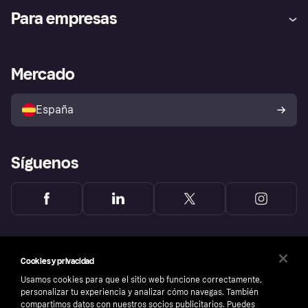
Ayuda
Promesa de protección contra
Para empresas
el fraude
Inicio de sesión
Nuestra promesa
Asistencia al comerciante
Portal de desarrolladores
Klarna app
Bienestar financiero
Acceso empresas
Estado operativo
Mercado
Directorio de tiendas
Configuración de privacidad
Vende con Klarna
Plataformas y socios
Política de protección al
comprador de Klarna
Tu derecho de desistimiento
España
Reclamaciones
Síguenos
Cookies y privacidad
Usamos cookies para que el sitio web funcione correctamente,
personalizar tu experiencia y analizar cómo navegas. También
compartimos datos con nuestros socios publicitarios. Puedes