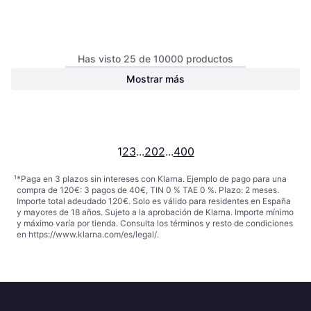
Has visto 25 de 10000 productos
Mostrar más
New Balance Men's Fuel Cell
Rebel V5 Zapatillas De
Zapatilla de Running, Unisexo
Running - Multicolor
86 €
O 3 pagos de 28,66 € TAE 0%
¹
1
2
3
...
202
...
400
¹
*Paga en 3 plazos sin intereses con Klarna. Ejemplo de pago para una
compra de 120€: 3 pagos de 40€, TIN 0 % TAE 0 %. Plazo: 2 meses.
Importe total adeudado 120€. Solo es válido para residentes en España
y mayores de 18 años. Sujeto a la aprobación de Klarna. Importe mínimo
y máximo varía por tienda. Consulta los términos y resto de condiciones
en
https://www.klarna.com/es/legal/
.