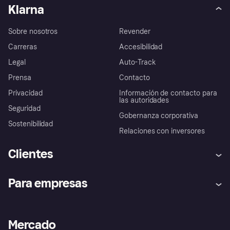
Klarna
Sobre nosotros
Revender
Carreras
Accesibilidad
Legal
Auto-Track
Prensa
Contacto
Privacidad
Información de contacto para
las autoridades
Seguridad
Gobernanza corporativa
Sostenibilidad
Relaciones con inversores
Clientes
Ayuda
Promesa de protección contra
Para empresas
el fraude
Inicio de sesión
Nuestra promesa
Asistencia al comerciante
Portal de desarrolladores
Klarna app
Bienestar financiero
Acceso empresas
Estado operativo
Mercado
Directorio de tiendas
Configuración de privacidad