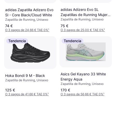
adidas Adizero Evo SL
adidas Zapatilla Adizero Evo
Zapatillas de Running Mujer -
Sl - Core Black/Cloud White
Zapatilla de Running, Unisexo
Zapatilla de Running, Unisexo
Negro
74 €
75 €
O 3 pagos de 24,66 € TAE 0%
¹
O 3 pagos de 25,00 € TAE 0%
¹
Tendencia
Tendencia
Asics Gel Kayano 33 White
Hoka Bondi 9 M - Black
Energy Aqua
Zapatilla de Running, Unisexo
Zapatilla de Running, Unisexo
125 €
170 €
O 3 pagos de 41,66 € TAE 0%
¹
O 3 pagos de 56,66 € TAE 0%
¹