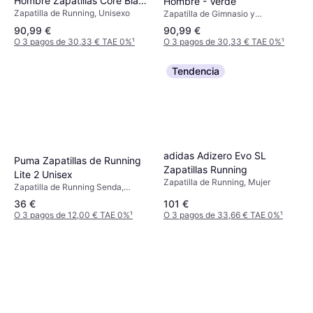
Hombre Zapatillas Core Black
Hombre - Verde
Zapatilla de Running, Unisexo
Lime Burst Energy Ink - Black
Zapatilla de Gimnasio y
Entrenamiento, Levantamiento de
90,99 €
90,99 €
pesas, Entrenamiento cruzado,
O 3 pagos de 30,33 € TAE 0%
¹
O 3 pagos de 30,33 € TAE 0%
¹
Hombre
Tendencia
adidas Adizero Evo SL
Puma Zapatillas de Running
Zapatillas Running
Lite 2 Unisex
Zapatilla de Running, Mujer
Zapatilla de Running Senda,
Unisexo
36 €
101 €
O 3 pagos de 12,00 € TAE 0%
¹
O 3 pagos de 33,66 € TAE 0%
¹