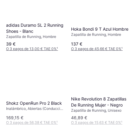
adidas Duramo SL 2 Running
Hoka Bondi 9 T Azul Hombre
Shoes - Blanc
Zapatilla de Running, Hombre
Zapatilla de Running, Hombre
39 €
137 €
O 3 pagos de 13,00 € TAE 0%
¹
O 3 pagos de 45,66 € TAE 0%
¹
Nike Revolution 8 Zapatillas
Shokz OpenRun Pro 2 Black
De Running Mujer - Negro
Inalámbrico, Abiertas (Conducción
Zapatilla de Running, Unisexo
ósea), Micrófono, Bluetooth
169,15 €
46,89 €
O 3 pagos de 56,38 € TAE 0%
¹
O 3 pagos de 15,63 € TAE 0%
¹