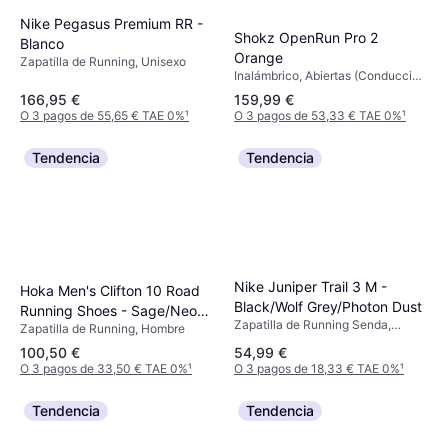
Nike Pegasus Premium RR -
Shokz OpenRun Pro 2
Blanco
Orange
Zapatilla de Running, Unisexo
Inalámbrico, Abiertas (Conducción
ósea), Micrófono, Bluetooth
166,95 €
159,99 €
O 3 pagos de 55,65 € TAE 0%
¹
O 3 pagos de 53,33 € TAE 0%
¹
Tendencia
Tendencia
Nike Juniper Trail 3 M -
Hoka Men's Clifton 10 Road
Black/Wolf Grey/Photon Dust
Running Shoes - Sage/Neon
Zapatilla de Running Senda,
Zapatilla de Running, Hombre
Flame
Unisexo
100,50 €
54,99 €
O 3 pagos de 33,50 € TAE 0%
¹
O 3 pagos de 18,33 € TAE 0%
¹
Tendencia
Tendencia