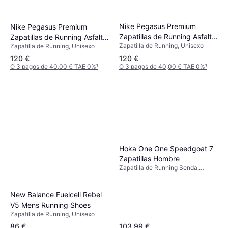
Nike Pegasus Premium
Nike Pegasus Premium
Zapatillas de Running Asfalto
Zapatillas de Running Asfalto
Zapatilla de Running, Unisexo
- Negro
Zapatilla de Running, Unisexo
- Negro
120 €
120 €
O 3 pagos de 40,00 € TAE 0%
¹
O 3 pagos de 40,00 € TAE 0%
¹
Hoka One One Speedgoat 7
Zapatillas Hombre
Zapatilla de Running Senda,
Unisexo
New Balance Fuelcell Rebel
V5 Mens Running Shoes
Zapatilla de Running, Unisexo
86 €
103,99 €