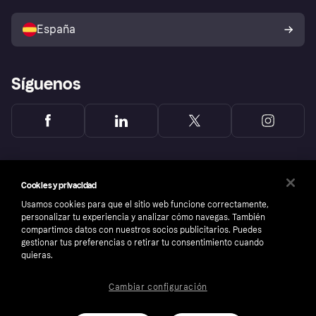
Vende con Klarna
Plataformas y socios
Política de protección al
comprador de Klarna
Tu derecho de desistimiento
España
Reclamaciones
Síguenos
Cookies y privacidad
Usamos cookies para que el sitio web funcione correctamente,
personalizar tu experiencia y analizar cómo navegas. También
compartimos datos con nuestros socios publicitarios. Puedes
gestionar tus preferencias o retirar tu consentimiento cuando
quieras.
Cambiar configuración
Copyright © 2005-2026 Klarna Bank AB (publ). Sede central: Stockholm, Sweden. Todos
los derechos reservados. Klarna Bank AB (publ). Sveavägen 46, 111 34 Stockholm.
Número de empresa: 556737-0431