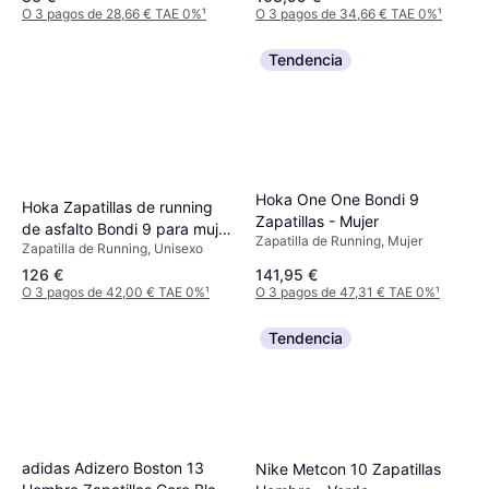
O 3 pagos de 28,66 € TAE 0%
¹
O 3 pagos de 34,66 € TAE 0%
¹
Tendencia
Hoka One One Bondi 9
Hoka Zapatillas de running
Zapatillas - Mujer
de asfalto Bondi 9 para mujer
Zapatilla de Running, Mujer
Zapatilla de Running, Unisexo
- Negro
126 €
141,95 €
O 3 pagos de 42,00 € TAE 0%
¹
O 3 pagos de 47,31 € TAE 0%
¹
Tendencia
adidas Adizero Boston 13
Nike Metcon 10 Zapatillas