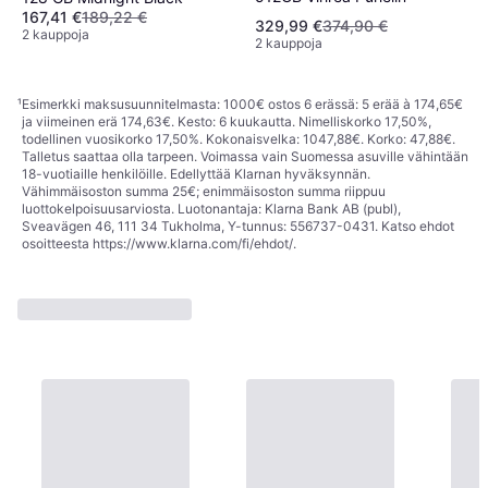
167,41 €
189,22 €
329,99 €
374,90 €
2 kauppoja
2 kauppoja
¹
Esimerkki maksusuunnitelmasta: 1000€ ostos 6 erässä: 5 erää à 174,65€
ja viimeinen erä 174,63€. Kesto: 6 kuukautta. Nimelliskorko 17,50%,
todellinen vuosikorko 17,50%. Kokonaisvelka: 1047,88€. Korko: 47,88€.
Talletus saattaa olla tarpeen. Voimassa vain Suomessa asuville vähintään
18-vuotiaille henkilöille. Edellyttää Klarnan hyväksynnän.
Vähimmäisoston summa 25€; enimmäisoston summa riippuu
luottokelpoisuusarviosta. Luotonantaja: Klarna Bank AB (publ),
Sveavägen 46, 111 34 Tukholma, Y-tunnus: 556737-0431. Katso ehdot
osoitteesta
https://www.klarna.com/fi/ehdot/
.