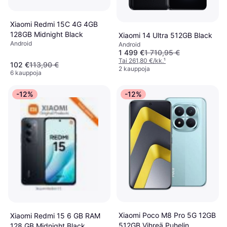
Xiaomi Redmi 15C 4G 4GB
128GB Midnight Black
Xiaomi 14 Ultra 512GB Black
Android
Android
1 499 €
1 710,95 €
Tai 261,80 €/kk.
¹
102 €
113,90 €
2 kauppoja
6 kauppoja
-12%
-12%
Xiaomi Poco M8 Pro 5G 12GB
Xiaomi Redmi 15 6 GB RAM
512GB Vihreä Puhelin
128 GB Midnight Black