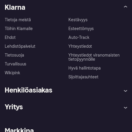
Klarna
Tietoja meistä
Kestävyys
Töihin Klarnalle
Esteettömyys
Ehdot
Auto-Track
Lehdistöpalvelut
Yhteystiedot
Tietosuoja
Yhteystiedot viranomaisten
tietopyynnöille
Turvallisuus
Hyvä hallintotapa
Wikipink
Sijoittajasuhteet
Henkilöasiakas
Ohje
Reklamaatiot
Yritys
Kirjaudu sisään
Shoppaile turvallisesti Klarnalla
Kauppiastuki
Kehittäjät
Klarna app
Yksityisyysasetukset
Kirjaudu sisään yrityksenä
Operatiivinen tila
Markkina
Tutustu kauppoihin
Peruutusoikeutesi