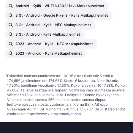
Android - Kyllä - Wi-Fi 6 (802.11ax) Matkapuhelimet
8 Gt - Android - Google Pixel 9 - Kyllä Matkapuhelimet
8 Gt - Android - Kyllä - NFC Matkapuhelimet
8 Gt - Android - Kyllä Matkapuhelimet
2023 - Android - Kyllä - NFC Matkapuhelimet
2023 - Android - Kyllä Matkapuhelimet
¹
Esimerkki maksusuunnitelmasta: 1000€ ostos 6 erässä: 5 erää à
174,65€ ja viimeinen erä 174,63€. Kesto: 6 kuukautta. Nimelliskorko
17,50%, todellinen vuosikorko 17,50%. Kokonaisvelka: 1047,88€. Korko:
47,88€. Talletus saattaa olla tarpeen. Voimassa vain Suomessa asuville
vähintään 18-vuotiaille henkilöille. Edellyttää Klarnan hyväksynnän.
Vähimmäisoston summa 25€; enimmäisoston summa riippuu
luottokelpoisuusarviosta. Luotonantaja: Klarna Bank AB (publ),
Sveavägen 46, 111 34 Tukholma, Y-tunnus: 556737-0431. Katso ehdot
osoitteesta
https://www.klarna.com/fi/ehdot/
.