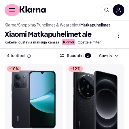
Kuluttajille
Yrityksille
Klarna
/
Shopping
/
Puhelimet & Wearablet
/
Matkapuhelimet
Xiaomi Matkapuhelimet ale
Kokeile joustavia maksuja kanssa
Opettele miten
4 tuotteet
Suodatin
Suosio
2
-10%
-12%