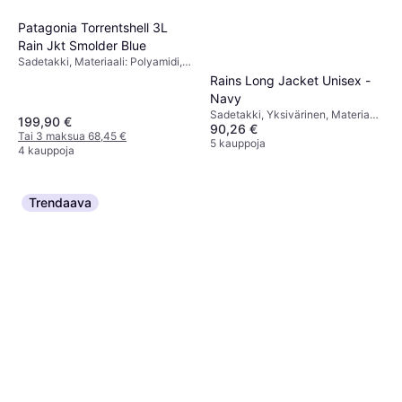
Patagonia Torrentshell 3L
Rain Jkt Smolder Blue
Sadetakki, Materiaali: Polyamidi,
Vedenpitävä
Rains Long Jacket Unisex -
Navy
Sadetakki, Yksivärinen, Materiaali:
199,90 €
90,26 €
Polyuretaani, Polyesteri, Taskut,
Tai 3 maksua 68,45 €
Huppu, Tuulenpitävä, Vedenpitävä
5 kauppoja
4 kauppoja
Trendaava