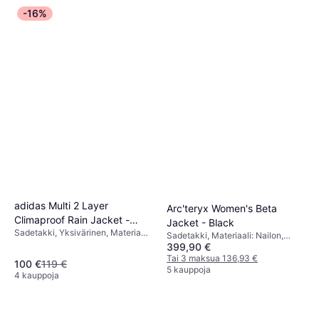
-16%
adidas Multi 2 Layer
Arc'teryx Women's Beta
Climaproof Rain Jacket -
Jacket - Black
Sadetakki, Yksivärinen, Materiaali:
Black
Sadetakki, Materiaali: Nailon,
Merinovilla, Gore-Tex, Polyesteri,
399,90 €
Polyesteri, Polyamidi, Kestävä,
Hengittävä, Vedenpitävä, Huppu,
Vedenpitävä, Tuulenpitävä,
Tai 3 maksua 136,93 €
100 €
119 €
Topattu
Vettähylkivä
5 kauppoja
4 kauppoja