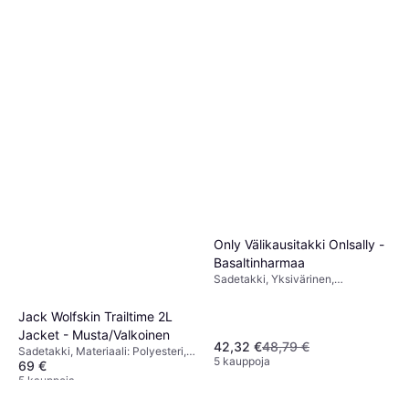
Only Välikausitakki Onlsally -
Basaltinharmaa
Sadetakki, Yksivärinen,
Vedenpitävä
Jack Wolfskin Trailtime 2L
Jacket - Musta/Valkoinen
42,32 €
48,79 €
Sadetakki, Materiaali: Polyesteri,
5 kauppoja
69 €
Tuulenpitävä, Vedenpitävä
5 kauppoja