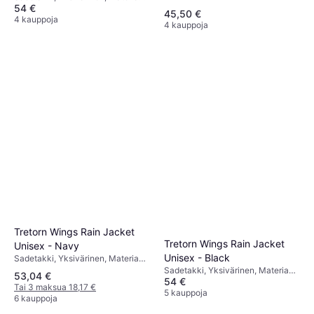
Polyuretaani, Polyesteri, Taskut,
54 €
Polyuretaani, Polyesteri, Huppu,
Huppu, Tuulenpitävä, Vedenpitävä
45,50 €
Tuulenpitävä, Taskut, Vedenpitävä
4 kauppoja
4 kauppoja
Tretorn Wings Rain Jacket
Tretorn Wings Rain Jacket
Unisex - Navy
Unisex - Black
Sadetakki, Yksivärinen, Materiaali:
Polyuretaani, Polyesteri, Huppu,
Sadetakki, Yksivärinen, Materiaali:
53,04 €
Tuulenpitävä, Taskut, Vedenpitävä
54 €
Polyuretaani, Polyesteri, Huppu,
Tai 3 maksua 18,17 €
Taskut, Tuulenpitävä, Vedenpitävä
5 kauppoja
6 kauppoja