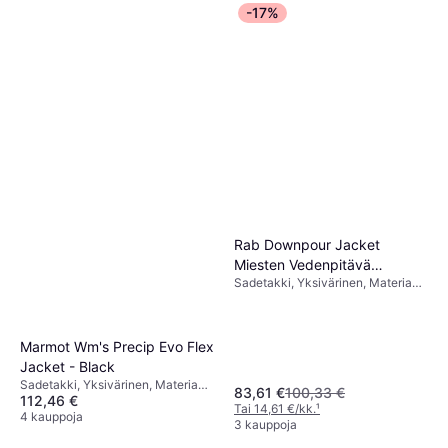
-17%
Rab Downpour Jacket
Miesten Vedenpitävä
Sadetakki, Yksivärinen, Materiaali:
Kuoritakki
Nailon, Polyesteri, Vedenpitävä
Marmot Wm's Precip Evo Flex
Jacket - Black
Sadetakki, Yksivärinen, Materiaali:
83,61 €
100,33 €
112,46 €
Polyesteri, Vedenpitävä, Joustava,
Tai 14,61 €/kk.
¹
Hengittävä
4 kauppoja
3 kauppoja