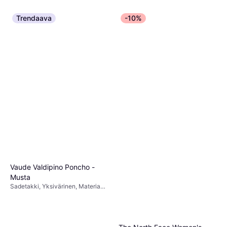
Trendaava
-10%
Vaude Valdipino Poncho -
Musta
Sadetakki, Yksivärinen, Materiaali:
Nailon, Polyamidi, Polyesteri,
Polyuretaani, Synteettinen, Kumi,
Säädettävät Olkaimet,
Säädettävä, Vedenpitävä,
Vettähylkivä, Tuulenpitävä,