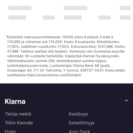
¹
Esimerkki maksusuunnitelmasta: 1000€ ostos 6 erässä: 5 erää à
174,65€ ja viimeinen erä 174,63€. Kesto: 6 kuukautta. Nimelliskorko
17,50%, todellinen vuosikorko 17,50%. Kokonaisvelka: 1047,88€. Korko:
47,88€. Talletus saattaa olla tarpeen. Voimassa vain Suomessa asuville
vähintään 18-vuotiaille henkilöille. Edellyttää Klarnan hyväksynnän.
Vähimmäisoston summa 25€; enimmäisoston summa riippuu
luottokelpoisuusarviosta. Luotonantaja: Klarna Bank AB (publ),
Sveavägen 46, 111 34 Tukholma, Y-tunnus: 556737-0431. Katso ehdot
osoitteesta
https://www.klarna.com/fi/ehdot/
.
Klarna
Tietoja meistä
Kestävyys
Töihin Klarnalle
Esteettömyys
Ehdot
Auto-Track