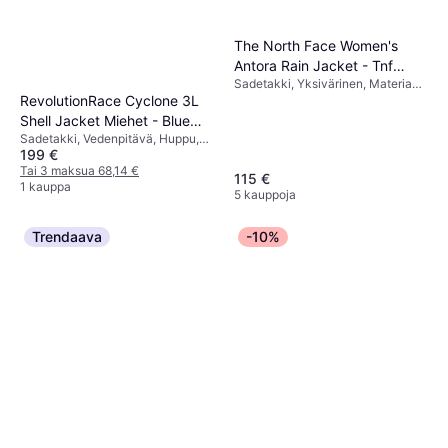
The North Face Women's
Antora Rain Jacket - Tnf
Sadetakki, Yksivärinen, Materiaali:
Black
Polyesteri, Vedenpitävä,
RevolutionRace Cyclone 3L
Tuulenpitävä, Hengittävä, Huppu,
Shell Jacket Miehet - Blue
Taskut
Sadetakki, Vedenpitävä, Huppu,
Opal/Imperial Blue
199 €
Tuulenpitävä
Tai 3 maksua 68,14 €
115 €
1 kauppa
5 kauppoja
Trendaava
-10%