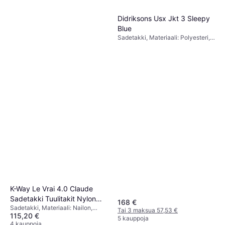
Didriksons Usx Jkt 3 Sleepy
Blue
Sadetakki, Materiaali: Polyesteri,
Vedenpitävä
K-Way Le Vrai 4.0 Claude
Sadetakki Tuulitakit Nylon
168 €
Sadetakki, Materiaali: Nailon,
Recycled
Tai 3 maksua 57,53 €
115,20 €
Vedenpitävä
5 kauppoja
4 kauppoja