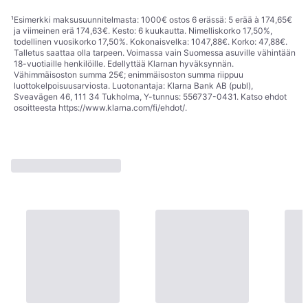
¹
Esimerkki maksusuunnitelmasta: 1000€ ostos 6 erässä: 5 erää à 174,65€
ja viimeinen erä 174,63€. Kesto: 6 kuukautta. Nimelliskorko 17,50%,
todellinen vuosikorko 17,50%. Kokonaisvelka: 1047,88€. Korko: 47,88€.
Talletus saattaa olla tarpeen. Voimassa vain Suomessa asuville vähintään
18-vuotiaille henkilöille. Edellyttää Klarnan hyväksynnän.
Vähimmäisoston summa 25€; enimmäisoston summa riippuu
luottokelpoisuusarviosta. Luotonantaja: Klarna Bank AB (publ),
Sveavägen 46, 111 34 Tukholma, Y-tunnus: 556737-0431. Katso ehdot
osoitteesta
https://www.klarna.com/fi/ehdot/
.