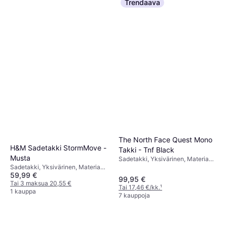
Trendaava
The North Face Quest Mono
H&M Sadetakki StormMove -
Takki - Tnf Black
Musta
Sadetakki, Yksivärinen, Materiaali:
Polyesteri, Vedenpitävä
Sadetakki, Yksivärinen, Materiaali:
59,99 €
Synteettinen, Vedenpitävä,
99,95 €
Taskut, Tuulenpitävä, Huppu
Tai 3 maksua 20,55 €
Tai 17,46 €/kk.
¹
1 kauppa
7 kauppoja