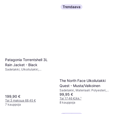
Trendaava
Patagonia Torrentshell 3L
Rain Jacket - Black
Sadetakki, Ulkoilutakki,
Yksivärinen, Materiaali: Polyamidi,
Nailon, Tuulenpitävä, Vettähylkivä,
The North Face Ulkoilutakki
Vedenpitävä, Säädettävät
Quest - Musta/Valkoinen
Olkaimet, Taskut, Huppu
Sadetakki, Materiaali: Polyesteri,
99,95 €
Vedenpitävä
199,90 €
Tai 17,46 €/kk.
¹
Tai 3 maksua 68,45 €
8 kauppoja
7 kauppoja