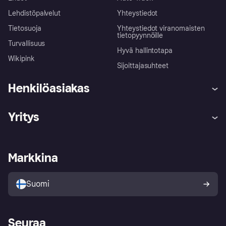
Lehdistöpalvelut
Yhteystiedot
Tietosuoja
Yhteystiedot viranomaisten
tietopyynnöille
Turvallisuus
Hyvä hallintotapa
Wikipink
Sijoittajasuhteet
Henkilöasiakas
Ohje
Reklamaatiot
Yritys
Kirjaudu sisään
Shoppaile turvallisesti Klarnalla
Kauppiastuki
Kehittäjät
Klarna app
Yksityisyysasetukset
Kirjaudu sisään yrityksenä
Operatiivinen tila
Markkina
Tutustu kauppoihin
Peruutusoikeutesi
Myy Klarnalla
Kumppanit ja integraatiot
Ostajan turva
Suomi
Seuraa