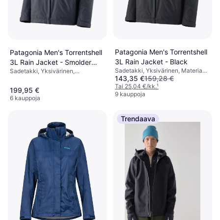
Patagonia Men's Torrentshell
Patagonia Men's Torrentshell
3L Rain Jacket - Black
3L Rain Jacket - Smolder
Sadetakki, Yksivärinen, Materiaali:
Sadetakki, Yksivärinen,
Blue
143,35 €
159,28 €
Polykarbonaatti, Nailon,
Hengittävä, Taskut, Huppu,
Vettähylkivä, Huppu, Vuorattu,
Tai 25,04 €/kk.
¹
Vedenpitävä
199,95 €
Hengittävä, Kestävä, Taskut
9 kauppoja
6 kauppoja
Trendaava