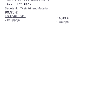
Tuulenpitävä, Huppu, Vedenpitävä
Takki - Tnf Black
Sadetakki, Yksivärinen, Materiaali:
99,95 €
Kangas, Polyesteri, Polyamidi,
Synteettinen, Hengittävä, Huppu,
Tai 17,46 €/kk.
¹
64,99 €
Vedenpitävä, Konepestävä,
7 kauppoja
1 kauppa
Vettähylkivä, Taskut, Säädettävät
Olkaimet, Säädettävä