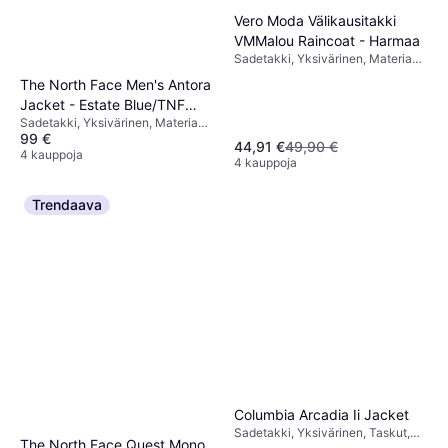
Vero Moda Välikausitakki
VMMalou Raincoat - Harmaa
Sadetakki, Yksivärinen, Materiaali:
Polyesteri, Vedenpitävä, Taskut,
The North Face Men's Antora
Huppu
Jacket - Estate Blue/TNF
Sadetakki, Yksivärinen, Materiaali:
Black
99 €
Synteettinen, Nailon, Polyuretaani,
44,91 €
49,90 €
Hengittävä, Vedenpitävä,
4 kauppoja
4 kauppoja
Vettähylkivä, Tuulenpitävä,
Huppu, Taskut
Trendaava
Columbia Arcadia Ii Jacket
Sadetakki, Yksivärinen, Taskut,
The North Face Quest Mono