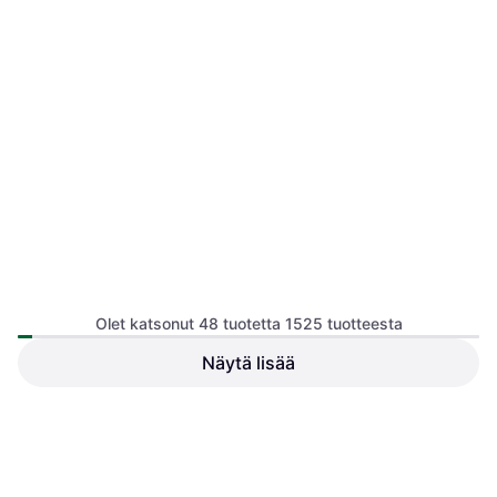
Only Onlelisa Sadetakki
Sadetakki, Yksivärinen, Materiaali:
Olet katsonut 48 tuotetta 1525 tuotteesta
Gore-Tex, Synteettinen,
Polyesteri, Säädettävä,
Näytä lisää
Säädettävät Olkaimet,
Vedenpitävä, Taskut, Vettähylkivä,
Huppu
LEATT Mutatakki - Musta
Sadetakki, Vedenpitävä
41,99 €
39,90 €
4 kauppoja
4 kauppoja
1
2
3
...
18
...
32