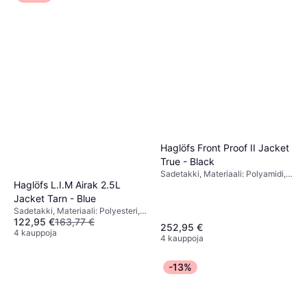
Haglöfs Front Proof II Jacket
True - Black
Sadetakki, Materiaali: Polyamidi,
Haglöfs L.I.M Airak 2.5L
Polyesteri, Vedenpitävä
Jacket Tarn - Blue
Sadetakki, Materiaali: Polyesteri,
122,95 €
163,77 €
Vedenpitävä
252,95 €
4 kauppoja
4 kauppoja
-13%