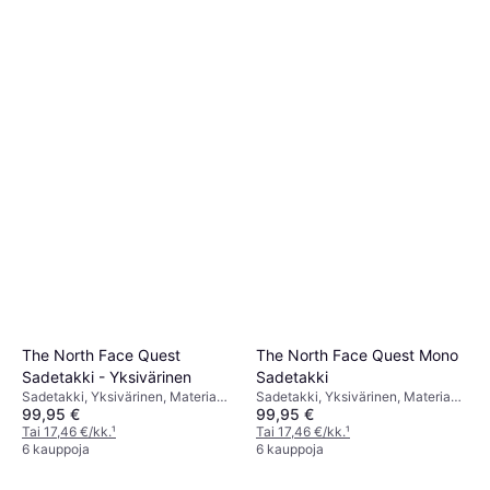
The North Face Quest
The North Face Quest Mono
Sadetakki - Yksivärinen
Sadetakki
Sadetakki, Yksivärinen, Materiaali:
Sadetakki, Yksivärinen, Materiaali:
99,95 €
99,95 €
Polyesteri, Vedenpitävä
Polyesteri, Vedenpitävä
Tai 17,46 €/kk.
¹
Tai 17,46 €/kk.
¹
6 kauppoja
6 kauppoja