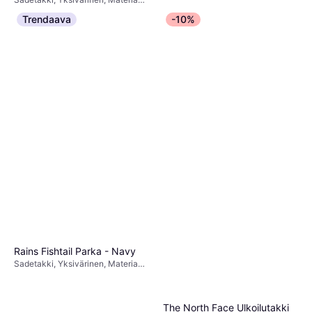
63 €
Polyesteri, Polyuretaani,
Trendaava
-10%
Tuulenpitävä, Vedenpitävä,
7 kauppoja
Huppu, Taskut
Rains Fishtail Parka - Navy
Sadetakki, Yksivärinen, Materiaali:
Polyuretaani, Polyesteri, Huppu,
Taskut, Tuulenpitävä, Vedenpitävä
The North Face Ulkoilutakki