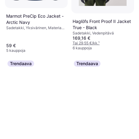
Marmot PreCip Eco Jacket -
Haglöfs Front Proof II Jacket
Arctic Navy
True - Black
Sadetakki, Yksivärinen, Materiaali:
Nailon, Vedenpitävä, Huppu,
Sadetakki, Vedenpitävä
169,16 €
Taskut
Tai 29,55 €/kk.
¹
59 €
6 kauppoja
5 kauppoja
Trendaava
Trendaava