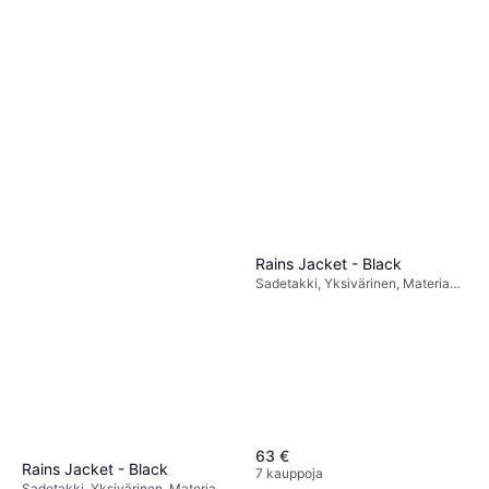
Rains Jacket - Black
Sadetakki, Yksivärinen, Materiaali:
Polyuretaani, Polyesteri, Huppu,
Tuulenpitävä, Taskut, Vedenpitävä
63 €
Rains Jacket - Black
7 kauppoja
Sadetakki, Yksivärinen, Materiaali: