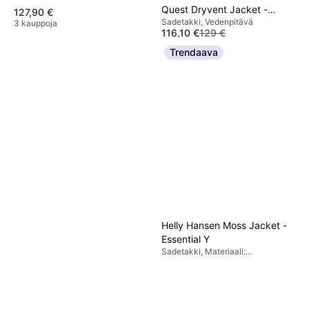
Quest Dryvent Jacket -
127,90 €
Sadetakki, Vedenpitävä
White Dune
3 kauppoja
116,10 €
129 €
2 kauppoja
Trendaava
Helly Hansen Moss Jacket -
Essential Y
Sadetakki, Materiaali:
Polyuretaani, Kestävä, Taskut,
Tuulenpitävä, Vedenpitävä