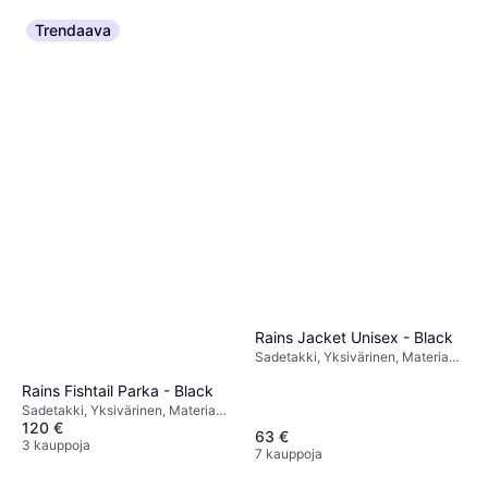
Trendaava
Rains Jacket Unisex - Black
Sadetakki, Yksivärinen, Materiaali:
Polyuretaani, Polyesteri, Taskut,
Rains Fishtail Parka - Black
Huppu, Tuulenpitävä,
Vedenpitävä, Hengittävä
Sadetakki, Yksivärinen, Materiaali:
120 €
Polyuretaani, Polyesteri,
63 €
Hengittävä, Taskut, Huppu,
3 kauppoja
7 kauppoja
Tuulenpitävä, Vedenpitävä