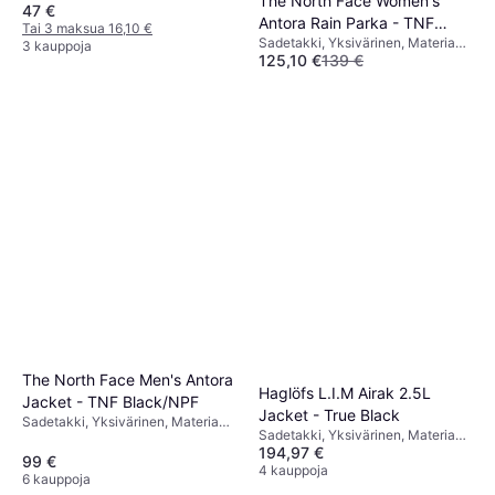
The North Face Women's
47 €
Heijastimet, Huppu
Antora Rain Parka - TNF
Tai 3 maksua 16,10 €
Sadetakki, Yksivärinen, Materiaali:
Black
3 kauppoja
125,10 €
139 €
Synteettinen, Nailon, Polyesteri,
Hengittävä, Vedenpitävä,
2 kauppoja
Vettähylkivä, Tuulenpitävä,
Huppu, Taskut
The North Face Men's Antora
Haglöfs L.I.M Airak 2.5L
Jacket - TNF Black/NPF
Jacket - True Black
Sadetakki, Yksivärinen, Materiaali:
Sadetakki, Yksivärinen, Materiaali:
Nailon, Taskut, Vedenpitävä,
194,97 €
Polyesteri, Vedenpitävä, Huppu,
Tuulenpitävä, Costaava,
99 €
Taskut
4 kauppoja
Hengittävä, Huppu
6 kauppoja