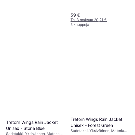
59 €
Tai 3 maksua 20,21 €
5 kauppoja
Sea to Summit Ultra-Sil Nano
Tarp-Poncho 15-D
Sadetakki, Yksivärinen, Materiaali:
78,13 €
Sametti, Nailon, Polyamidi,
Polyesteri, Synteettinen,
Tai 13,65 €/kk.
¹
Vedenpitävä, Tuulenpitävä, Huppu
5 kauppoja
Tretorn Wings Rain Jacket
Tretorn Wings Rain Jacket
Unisex - Forest Green
Unisex - Stone Blue
Sadetakki, Yksivärinen, Materiaali:
Sadetakki, Yksivärinen, Materiaali: