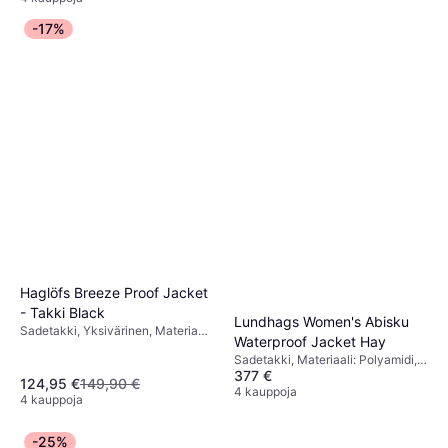
-17%
Haglöfs Breeze Proof Jacket
- Takki Black
Lundhags Women's Abisku
Sadetakki, Yksivärinen, Materiaali:
Waterproof Jacket Hay
Polyesteri, Vedenpitävä
Sadetakki, Materiaali: Polyamidi,
377 €
Vedenpitävä
124,95 €
149,90 €
4 kauppoja
4 kauppoja
-25%