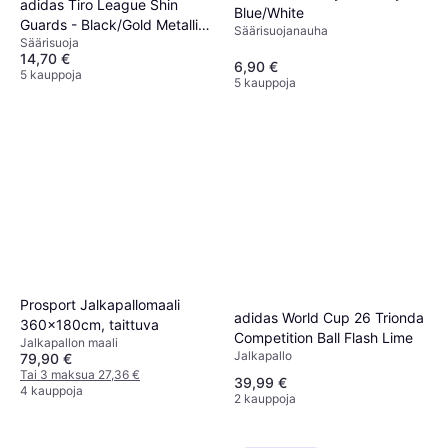
adidas Tiro League Shin
Blue/White
Guards - Black/Gold Metallic/
Säärisuojanauha
Säärisuoja
White
14,70 €
6,90 €
5 kauppoja
5 kauppoja
Prosport Jalkapallomaali
adidas World Cup 26 Trionda
360x180cm, taittuva
Competition Ball Flash Lime
Jalkapallon maali
Jalkapallo
79,90 €
Tai 3 maksua 27,36 €
39,99 €
4 kauppoja
2 kauppoja