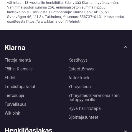
vähintään 18-vuotiaille henkilöille. Edellyttää Klarnan hyväksynnän.
Vähimmäisoston summa 25€; enimmäisoston summa riippuu
luottokelpoisuusarviosta. Luotonantaja: Klarna Bank AB (publ),
Sveavägen 46, 111 34 Tukholma, Y-tunnus: 556737-0431. Katso ehdot
osoitteesta
https://www.klarna.com/fi/ehdot/
.
Klarna
Tietoja meistä
Kestävyys
Töihin Klarnalle
Esteettömyys
Ehdot
Auto-Track
Lehdistöpalvelut
Yhteystiedot
Tietosuoja
Yhteystiedot viranomaisten
tietopyynnöille
Turvallisuus
Hyvä hallintotapa
Wikipink
Sijoittajasuhteet
Henkilöasiakas