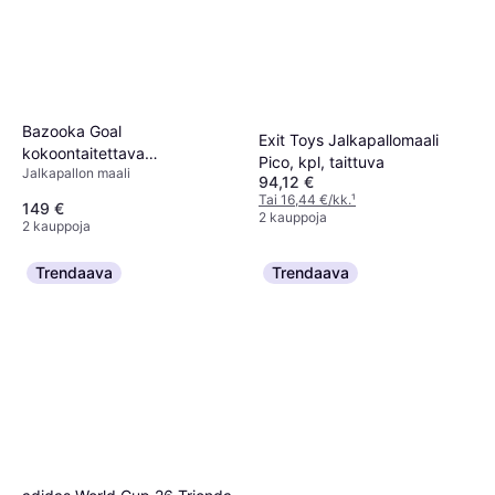
Bazooka Goal
Exit Toys Jalkapallomaali
kokoontaitettava
Pico, kpl, taittuva
Jalkapallon maali
jalkapallomaali (065 0001)
94,12 €
Tai 16,44 €/kk.
¹
149 €
2 kauppoja
2 kauppoja
Trendaava
Trendaava