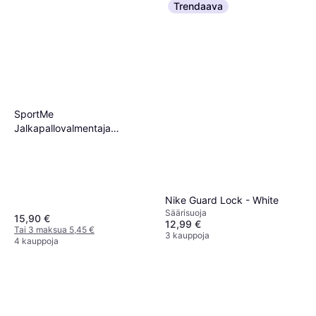
Trendaava
SportMe
Jalkapallovalmentaja
Säädettävällä 5-pistevaljaalla
Nike Guard Lock - White
Säärisuoja
15,90 €
12,99 €
Tai 3 maksua 5,45 €
3 kauppoja
4 kauppoja