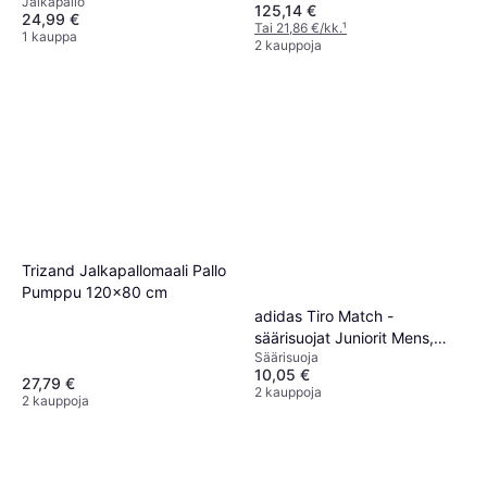
Jalkapallo
125,14 €
24,99 €
Tai 21,86 €/kk.
¹
1 kauppa
2 kauppoja
Trizand Jalkapallomaali Pallo
Pumppu 120x80 cm
adidas Tiro Match -
säärisuojat Juniorit Mens,
Säärisuoja
Black
10,05 €
27,79 €
2 kauppoja
2 kauppoja