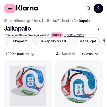
Kuluttajille
Yrityksille
Klarna
/
Shopping
/
Urheilu ja Ulkoilu
/
Palloilulajit
/
Jalkapallo
Jalkapallo
Kokeile joustavia maksuja kanssa
Opettele miten
Jalkapallot
Jalkapallo Maalit
Säärisuojat
1000+ tuotteet
Suodatin
Suosio