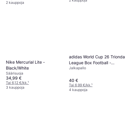
2 kauppoja
2 kauppoja
adidas World Cup 26 Trionda
Nike Mercurial Lite -
League Box Football -
Black/White
Jalkapallo
Valkoinen
Säärisuoja
34,99 €
40 €
Tai 6,12 €/kk.
¹
Tai 6,99 €/kk.
¹
3 kauppoja
4 kauppoja