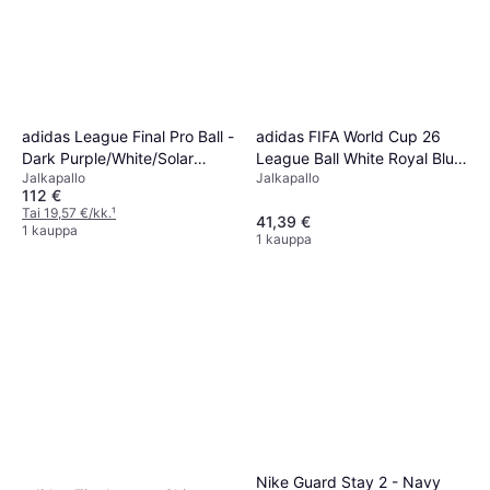
adidas FIFA World Cup 26
adidas League Final Pro Ball -
League Ball White Royal Blue
Dark Purple/White/Solar
Jalkapallo
Jalkapallo
Solar Blue Power Red
Yellow
112 €
Tai 19,57 €/kk.
¹
41,39 €
1 kauppa
1 kauppa
Nike Guard Stay 2 - Navy