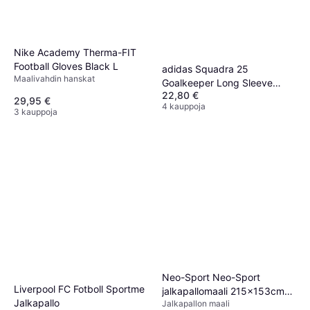
Nike Academy Therma-FIT
Football Gloves Black L
adidas Squadra 25
Maalivahdin hanskat
Goalkeeper Long Sleeve
22,80 €
Jersey
29,95 €
4 kauppoja
3 kauppoja
Neo-Sport Neo-Sport
Liverpool FC Fotboll Sportme
jalkapallomaali 215x153cm
Jalkapallo
Jalkapallon maali
(NS-457)