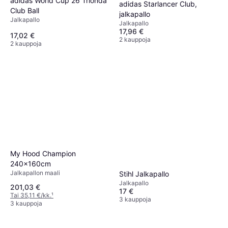
adidas World Cup 26 Trionda
adidas Starlancer Club,
Club Ball
jalkapallo
Jalkapallo
Jalkapallo
17,96 €
17,02 €
2 kauppoja
2 kauppoja
My Hood Champion
240x160cm
Jalkapallon maali
Stihl Jalkapallo
Jalkapallo
201,03 €
17 €
Tai 35,11 €/kk.
¹
3 kauppoja
3 kauppoja