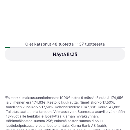
Olet katsonut 48 tuotetta 1137 tuotteesta
Näytä lisää
Salta Rebounder Motion
SportMe Fotboll Playtech
124x124cm
Jalkapallo
Heittokone
115,59 €
Tai 20,19 €/kk.
¹
14,46 €
3 kauppoja
4 kauppoja
1
2
3
...
14
...
24
¹
Esimerkki maksusuunnitelmasta: 1000€ ostos 6 erässä: 5 erää à 174,65€
ja viimeinen erä 174,63€. Kesto: 6 kuukautta. Nimelliskorko 17,50%,
todellinen vuosikorko 17,50%. Kokonaisvelka: 1047,88€. Korko: 47,88€.
Talletus saattaa olla tarpeen. Voimassa vain Suomessa asuville vähintään
18-vuotiaille henkilöille. Edellyttää Klarnan hyväksynnän.
Vähimmäisoston summa 25€; enimmäisoston summa riippuu
luottokelpoisuusarviosta. Luotonantaja: Klarna Bank AB (publ),