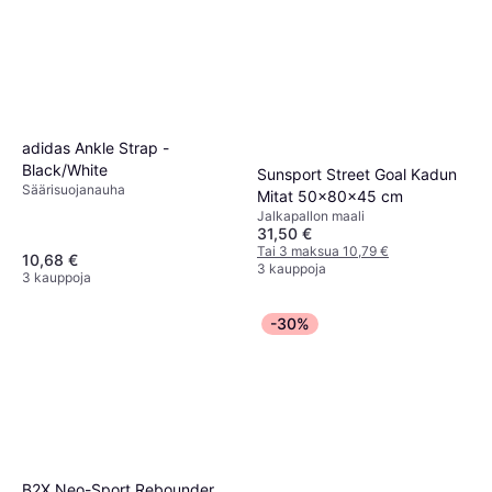
adidas Ankle Strap -
Black/White
Sunsport Street Goal Kadun
Säärisuojanauha
Mitat 50x80x45 cm
Jalkapallon maali
31,50 €
Tai 3 maksua 10,79 €
10,68 €
3 kauppoja
3 kauppoja
-30%
B2X Neo-Sport Rebounder