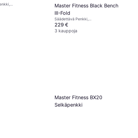
enkki,
Master Fitness Black Bench
siteetti (maks) 200 kg
III-Fold
Säädettävä Penkki,
Kuormituskapasiteetti (maks) 250 kg
229 €
3 kauppoja
Master Fitness BX20
Selkäpenkki