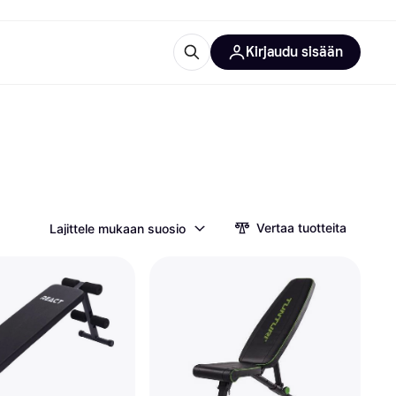
Kirjaudu sisään
totarvikkeet
rna?
Vertaa tuotteita
Lajittele mukaan suosio
 kategoriat