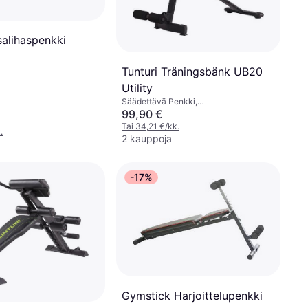
salihaspenkki
Tunturi Träningsbänk UB20
Utility
Säädettävä Penkki,
Kuormituskapasiteetti (maks) 120 kg
99,90 €
Tai 34,21 €/kk.
.
2 kauppoja
-17%
Gymstick Harjoittelupenkki