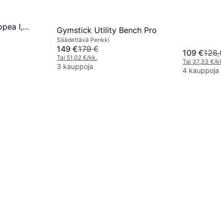
pea I,
Gymstick Utility Bench Pro
Säädettävä Penkki
maks) 200 kg
149 €
179 €
109 €
126,
Tai 51,02 €/kk.
Tai 37,33 €/k
3 kauppoja
4 kauppoja