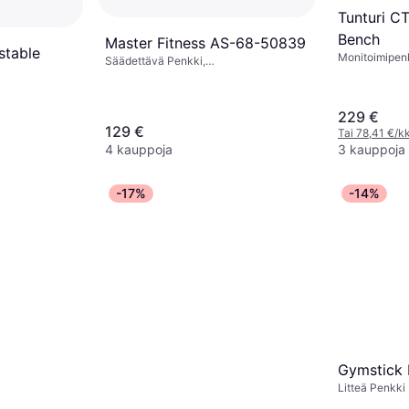
Tunturi C
Bench
Master Fitness AS-68-50839
stable
Monitoimipenk
Säädettävä Penkki,
(maks) 150 k
Kuormituskapasiteetti (maks) 200 kg
maks) 200 kg
229 €
129 €
Tai 78,41 €/kk
4 kauppoja
3 kauppoja
-17%
-14%
Gymstick 
Litteä Penkki