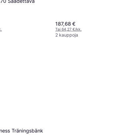
B70 Säädettävä
187,68 €
k.
Tai 64,27 €/kk.
2 kauppoja
tness Träningsbänk