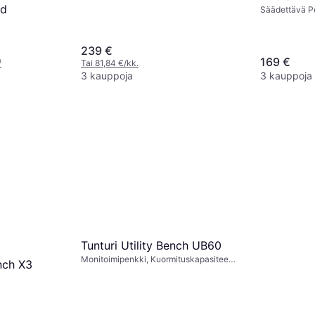
ed
Säädettävä P
Kuormituskapa
maks) 230 kg
239 €
169 €
¹
Tai 81,84 €/kk.
3 kauppoja
3 kauppoja
Tunturi Utility Bench UB60
Monitoimipenkki, Kuormituskapasiteetti
nch X3
(maks) 150 kg
maks) 350 kg