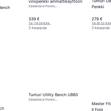
Tunturi U
vinopenkki ammattikäyttöön
Penkki
Säädettävä Penkki,
Bench
Kuormituskapasiteetti (maks) 500 kg
aks) 180 kg
339 €
279 €
Tai 116,08 €/kk.
Tai 95,53 €/k
3 kauppoja
2 kauppoja
Tunturi Utility Bench UB80
Säädettävä Penkki,
Master Fi
Kuormituskapasiteetti (maks) 150 kg
nch
II Fold