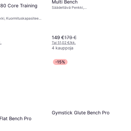
Multi Bench
T80 Core Training
Säädettävä Penkki,
Kuormituskapasiteetti (maks) 150 kg
ki, Kuormituskapasiteetti
g
149 €
179 €
.
Tai 51,02 €/kk.
4 kauppoja
-15%
Gymstick Glute Bench Pro
Flat Bench Pro