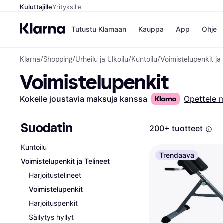
Kuluttajille
Yrityksille
Tutustu Klarnaan
Kauppa
App
Ohje
Klarna
/
Shopping
/
Urheilu ja Ulkoilu
/
Kuntoilu
/
Voimistelupenkit ja 
Kaupat
Ma
Voimistelupenkit
Booking.
Mak
Gigantti
Mak
H&M
Mak
Kokeile joustavia maksuja kanssa
Opettele 
Peten Koi
kul
Wolt
Mak
Rah
Suodatin
200+ tuotteet
Mob
Kuntoilu
Kauppahakem
Trendaava
Voimistelupenkit ja Telineet
Harjoitustelineet
Voimistelupenkit
Harjoituspenkit
Säilytys hyllyt