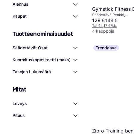
Alennus
Gymstick Fitness 
Säädettävä Penkki,
Kaupat
Kuormituskapasiteetti (m
129 €
149 €
Tai 44,17 €/kk.
4 kauppoja
Tuotteen ominaisuudet
Trendaava
Säädettävät Osat
Kuormituskapasiteetti (maks)
Tasojen Lukumäärä
Mitat
Leveys
Pituus
Zipro Training be