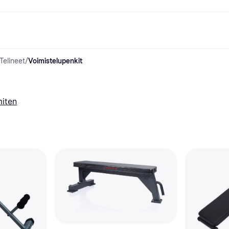
Telineet
/
Voimistelupenkit
ksuvaihtoehdot
Shoppaile ja vertaa hintoja
Ostokset ja palkinnot
Raha-asiat
Lisätietoa
Valokuvat
Toimis
com
suvaihtoehdot
Ale
Tutustu kauppoihin
Pelaaminen ja Viihde
Klarna-kortti
Mikä on Kla
sa heti
Kauneus & Terveys
Cashback
Puhelimet & Wearablet
Saldo
sa 30 päivän
Vaatteet
Jäsenyys
Lapset ja Perhe
Tilityypit
miten
ratarvike
uessa
Lelut
Moottorikuljetukset
Säästötili
sa 3 erässä
Koti ja Sisustus
Puutarha ja Patio
Talletustili
oitus
Ääni ja Kuva
Keittiökoneet
ilePay
Urheilu ja Ulkoilu
Kodinkoneet
Tietotekniikka
Kirjat, Elokuvat ja Musiikki
isto
Tee se itse
Kaikki