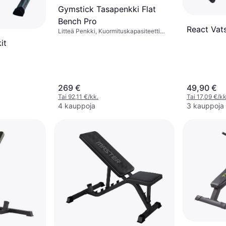
Gymstick Tasapenkki Flat
Bench Pro
React Vat
Litteä Penkki, Kuormituskapasiteetti
(maks) 500 kg
it
maks) 130 kg
269 €
49,90 €
Tai 92,11 €/kk.
Tai 17,09 €/kk
4 kauppoja
3 kauppoja