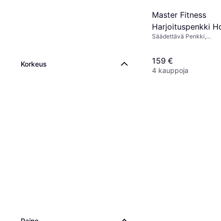
Master Fitness
Harjoituspenkki Ho
Säädettävä Penkki,
Penkit
Kuormituskapasiteetti (
159 €
Korkeus
4 kauppoja
Paino