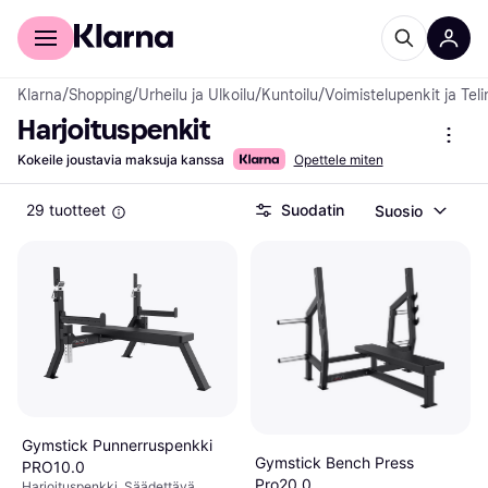
Kuluttajille
Yrityksille
Klarna
/
Shopping
/
Urheilu ja Ulkoilu
/
Kuntoilu
/
Voimistelupenkit ja Teli
Harjoituspenkit
Kokeile joustavia maksuja kanssa
Opettele miten
29 tuotteet
Suodatin
Suosio
Gymstick Punnerruspenkki
Gymstick Bench Press
PRO10.0
Pro20.0
Harjoituspenkki, Säädettävä