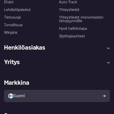
Ehdot
Auto-Track
Lehdistöpalvelut
Yhteystiedot
Tietosuoja
Yhteystiedot viranomaisten
tietopyynnöille
Turvallisuus
Hyvä hallintotapa
Wikipink
Sijoittajasuhteet
Henkilöasiakas
Ohje
Reklamaatiot
Yritys
Kirjaudu sisään
Shoppaile turvallisesti Klarnalla
Kauppiastuki
Kehittäjät
Klarna app
Yksityisyysasetukset
Kirjaudu sisään yrityksenä
Operatiivinen tila
Markkina
Tutustu kauppoihin
Peruutusoikeutesi
Myy Klarnalla
Kumppanit ja integraatiot
Ostajan turva
Suomi