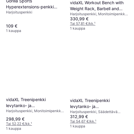
Gorilla Sports
vidaXL Workout Bench with
Hyperextensions-penkki
Weight Rack, Barbell and
Harjoituspenkki
Selkänostopenkki Taitettava
Harjoituspenkki, Monitoimipenkki,
Dumbbell Set 60.5kg
330,99 €
Kuormituskapasiteetti (maks) 100
kg
Tai 57,81 €/kk.
¹
109 €
1 kauppa
1 kauppa
vidaXL Treenipenkki
vidaXL Treenipenkki
levytanko- ja
levytanko- ja
Harjoituspenkki, Monitoimipenkki,
käsipainosarjalla, 60.5kg,
Harjoituspenkki, Säädettävä
käsipainosarjalla, 60.5kg,
Kuormituskapasiteetti (maks) 100
312,99 €
Penkki, Kuormituskapasiteetti
47.5x41x133cm
115x47x116cm
298,99 €
kg
(maks) 100 kg
Tai 54,67 €/kk.
¹
Tai 52,22 €/kk.
¹
1 kauppa
1 kauppa