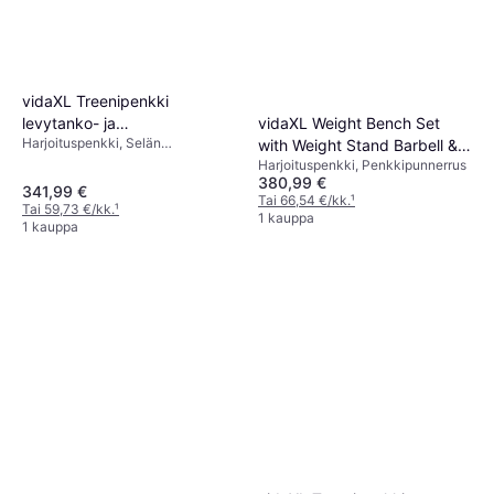
vidaXL Treenipenkki
vidaXL Weight Bench Set
levytanko- ja
Harjoituspenkki, Selän
with Weight Stand Barbell &
käsipainosarjalla, 30.5kg,
Ojennuspenkki
Harjoituspenkki, Penkkipunnerrus
Dumbbells 60.5kg
163x123x147cm
380,99 €
341,99 €
Tai 66,54 €/kk.
¹
Tai 59,73 €/kk.
¹
1 kauppa
1 kauppa