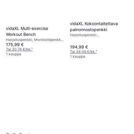
vidaXL Kokoontaitettava
vidaXL Multi-exercise
painonnostopenkki
Workout Bench
Harjoituspenkki
Harjoituspenkki, Monitoimipenkki,
Painonnostoteline, Kyykkyteline,
175,99 €
Kuormituskapasiteetti (maks) 100
Monitoimipenkki
194,99 €
kg
Tai 30,74 €/kk.
¹
Tai 34,06 €/kk.
¹
1 kauppa
1 kauppa