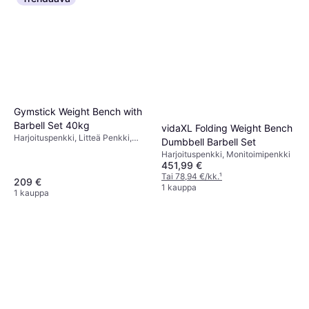
Gymstick Weight Bench with
Barbell Set 40kg
vidaXL Folding Weight Bench
Harjoituspenkki, Litteä Penkki,
Dumbbell Barbell Set
Kuormituskapasiteetti (maks) 100
Harjoituspenkki, Monitoimipenkki
kg
451,99 €
Tai 78,94 €/kk.
¹
209 €
1 kauppa
1 kauppa