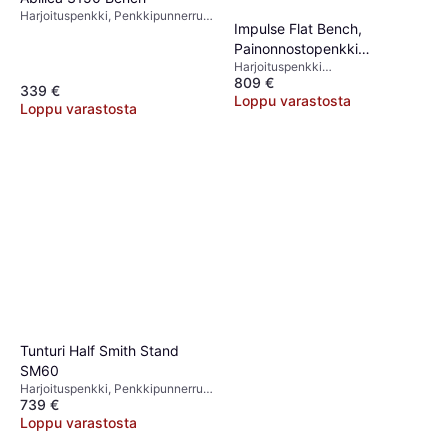
Harjoituspenkki, Penkkipunnerrus,
Impulse Flat Bench,
Kuormituskapasiteetti (maks) 100
Painonnostopenkki
kg
Harjoituspenkki
levytankotelineellä
809 €
Painonnostoteline, Litteä Penkki
339 €
Loppu varastosta
Loppu varastosta
Tunturi Half Smith Stand
SM60
Harjoituspenkki, Penkkipunnerrus,
739 €
Monitoimipenkki, Säädettävä
Penkki, Kuormituskapasiteetti
Loppu varastosta
(maks) 140 kg