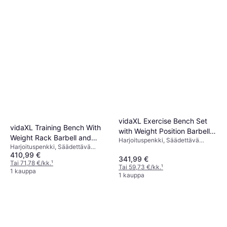
vidaXL Exercise Bench Set
vidaXL Training Bench With
with Weight Position Barbell &
Weight Rack Barbell and
Harjoituspenkki, Säädettävä
Dumbbells 60.5kg
Harjoituspenkki, Säädettävä
Dumbbell Set 30.5 kg
Penkki, Kuormituskapasiteetti
410,99 €
Penkki, Kuormituskapasiteetti
(maks) 100 kg
341,99 €
(maks) 100 kg
Tai 71,78 €/kk.
¹
Tai 59,73 €/kk.
¹
1 kauppa
1 kauppa