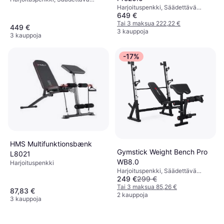
Penkki
Harjoituspenkki, Säädettävä
649 €
Penkki
Tai 3 maksua 222,22 €
449 €
3 kauppoja
3 kauppoja
-17%
HMS Multifunktionsbænk
Gymstick Weight Bench Pro
L8021
WB8.0
Harjoituspenkki
Harjoituspenkki, Säädettävä
249 €
299 €
Penkki, Monitoimipenkki,
Kuormituskapasiteetti (maks) 135
Tai 3 maksua 85,26 €
87,83 €
kg
2 kauppoja
3 kauppoja