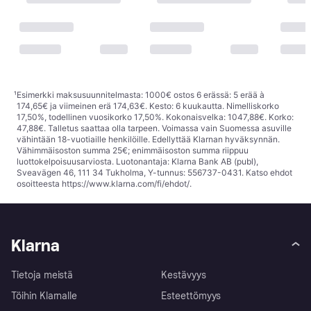
¹
Esimerkki maksusuunnitelmasta: 1000€ ostos 6 erässä: 5 erää à
174,65€ ja viimeinen erä 174,63€. Kesto: 6 kuukautta. Nimelliskorko
17,50%, todellinen vuosikorko 17,50%. Kokonaisvelka: 1047,88€. Korko:
47,88€. Talletus saattaa olla tarpeen. Voimassa vain Suomessa asuville
vähintään 18-vuotiaille henkilöille. Edellyttää Klarnan hyväksynnän.
Vähimmäisoston summa 25€; enimmäisoston summa riippuu
luottokelpoisuusarviosta. Luotonantaja: Klarna Bank AB (publ),
Sveavägen 46, 111 34 Tukholma, Y-tunnus: 556737-0431. Katso ehdot
osoitteesta
https://www.klarna.com/fi/ehdot/
.
Klarna
Tietoja meistä
Kestävyys
Töihin Klarnalle
Esteettömyys