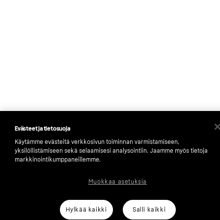
Evästeet ja tietosuoja
Käytämme evästeitä verkkosivun toiminnan varmistamiseen,
yksilöllistämiseen sekä selaamisesi analysointiin. Jaamme myös tietoja
markkinointikumppaneillemme.
Muokkaa asetuksia
Hylkää kaikki
Salli kaikki