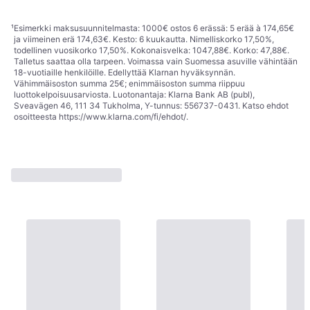
¹
Esimerkki maksusuunnitelmasta: 1000€ ostos 6 erässä: 5 erää à 174,65€
ja viimeinen erä 174,63€. Kesto: 6 kuukautta. Nimelliskorko 17,50%,
todellinen vuosikorko 17,50%. Kokonaisvelka: 1047,88€. Korko: 47,88€.
Talletus saattaa olla tarpeen. Voimassa vain Suomessa asuville vähintään
18-vuotiaille henkilöille. Edellyttää Klarnan hyväksynnän.
Vähimmäisoston summa 25€; enimmäisoston summa riippuu
luottokelpoisuusarviosta. Luotonantaja: Klarna Bank AB (publ),
Sveavägen 46, 111 34 Tukholma, Y-tunnus: 556737-0431. Katso ehdot
osoitteesta
https://www.klarna.com/fi/ehdot/
.