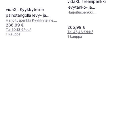
vidaXL Treenipenkki
levytanko- ja
vidaXL Kyykkyteline
Harjoituspenkki,
käsipainosarjalla, 30.5kg,
painotangolla levy- ja
Kuormituskapasiteetti (maks) 100
47.5x41x133cm
Harjoituspenkki Kyykkyteline,
käsipainosarja 30,5 kg
kg
286,99 €
Kuormituskapasiteetti (maks) 80
265,99 €
kg
Tai 50,13 €/kk.
¹
Tai 46,46 €/kk.
¹
1 kauppa
1 kauppa