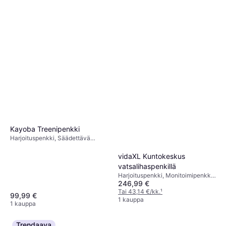
Kayoba Treenipenkki
Harjoituspenkki, Säädettävä
Penkki, Monitoimipenkki,
Kuormituskapasiteetti (maks) 120
vidaXL Kuntokeskus
kg
vatsalihaspenkillä
Harjoituspenkki, Monitoimipenkki,
246,99 €
Kuormituskapasiteetti (maks) 150
kg
Tai 43,14 €/kk.
¹
99,99 €
1 kauppa
1 kauppa
Trendaava