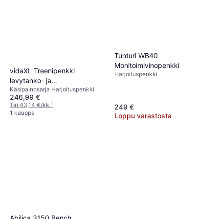
Tunturi WB40
Monitoimivinopenkki
vidaXL Treenipenkki
Harjoituspenkki
levytanko- ja
Käsipainosarja Harjoituspenkki
käsipainosarjalla, 30.5kg,
246,99 €
50x35x125cm
Tai 43,14 €/kk.
¹
249 €
1 kauppa
Loppu varastosta
Abilica 3150 Bench