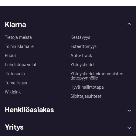
Klarna
Tietoja meistä
Kestävyys
Töihin Klarnalle
Esteettömyys
Ehdot
Auto-Track
Lehdistöpalvelut
Yhteystiedot
Tietosuoja
Yhteystiedot viranomaisten
tietopyynnöille
Turvallisuus
Hyvä hallintotapa
Wikipink
Sijoittajasuhteet
Henkilöasiakas
Ohje
Reklamaatiot
Yritys
Kirjaudu sisään
Shoppaile turvallisesti Klarnalla