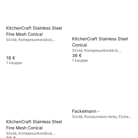
KitchenCraft Stainless Steel
Fine Mesh Conical
KitchenCraft Stainless Steel
Siivilä, Konepesunkestävä,
Ruostumaton teräs Väri: Hopea
Conical
Siivilä, Konepesunkestävä,
36 €
Ruostumaton teräs Väri:
18 €
Ruostumaton Teräs
1 kauppa
1 kauppa
Fackelmann -
Siivilä, Ruostumaton teräs, Pyöreä
KitchenCraft Stainless Steel
Väri: Hopea
Fine Mesh Conical
Siivilä, Konepesunkestävä,