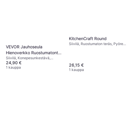
KitchenCraft Round
Siivilä, Ruostumaton teräs, Pyöreä
VEVOR Jauhoseula
Väri: Hopea, Ruostumaton Teräs,
Hienoverkko Ruostumatonta
Musta
Siivilä, Konepesunkestävä,
Terästä 40 Mesh
24,90 €
Ruostumaton teräs
26,15 €
1 kauppa
1 kauppa