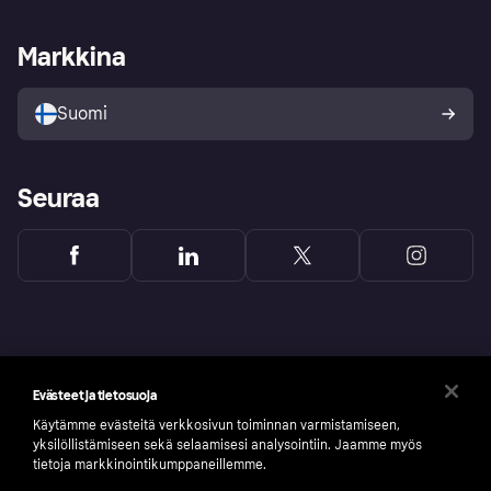
Kauppiastuki
Kehittäjät
Klarna app
Yksityisyysasetukset
Kirjaudu sisään yrityksenä
Operatiivinen tila
Markkina
Tutustu kauppoihin
Peruutusoikeutesi
Myy Klarnalla
Kumppanit ja integraatiot
Ostajan turva
Suomi
Seuraa
Evästeet ja tietosuoja
Käytämme evästeitä verkkosivun toiminnan varmistamiseen,
yksilöllistämiseen sekä selaamisesi analysointiin. Jaamme myös
tietoja markkinointikumppaneillemme.