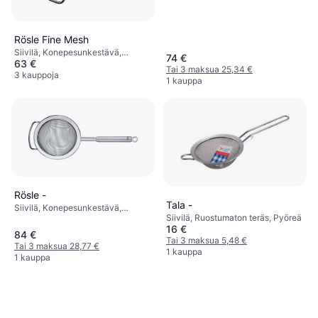
Rösle Fine Mesh
Siivilä, Konepesunkestävä,
74 €
63 €
Ruostumaton teräs Väri:
Tai 3 maksua 25,34 €
Ruostumaton Teräs Paino: 330 g
3 kauppoja
1 kauppa
Rösle -
Tala -
Siivilä, Konepesunkestävä,
Siivilä, Ruostumaton teräs, Pyöreä
Ruostumaton teräs, Pyöreä Väri:
16 €
Hopea
84 €
Tai 3 maksua 5,48 €
Tai 3 maksua 28,77 €
1 kauppa
1 kauppa