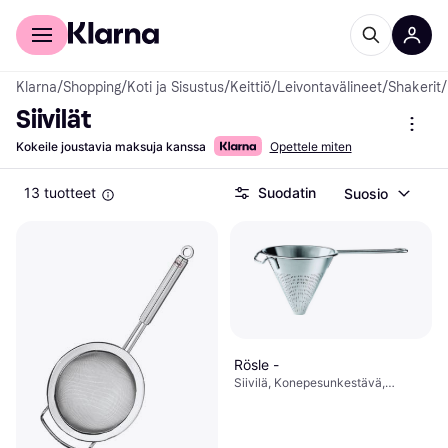
Kuluttajille
Yrityksille
Klarna
/
Shopping
/
Koti ja Sisustus
/
Keittiö
/
Leivontavälineet
/
Shakerit
/
Siivilät
Kokeile joustavia maksuja kanssa
Opettele miten
13 tuotteet
Suodatin
Suosio
Rösle -
Siivilä, Konepesunkestävä,
Ruostumaton teräs, Pyöreä Väri:
Hopea