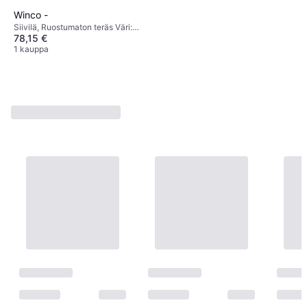
Winco -
Siivilä, Ruostumaton teräs Väri:
78,15 €
Ruostumaton Teräs
1 kauppa