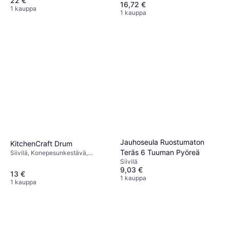
22 €
Ruostumaton teräs Väri:
16,72 €
Ruostumaton Teräs, Hopea
1 kauppa
1 kauppa
Jauhoseula Ruostumaton
KitchenCraft Drum
Teräs 6 Tuuman Pyöreä
Siivilä, Konepesunkestävä,
Ruostumaton teräs, Pyöreä Väri:
Siivilä
Hopea, Ruostumaton Teräs
9,03 €
13 €
1 kauppa
1 kauppa