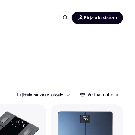
Kirjaudu sisään
totarvikkeet
rna?
 kategoriat
Vertaa tuotteita
Lajittele mukaan suosio