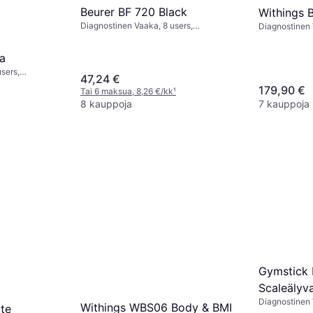
Beurer BF 720 Black
Withings 
Diagnostinen Vaaka, 8 users,
Diagnostinen 
Kaloritarpeet, Lihasmassa, Kehon vesi,
massa, Kehon 
Luuston massa, Rasvaprosentti, BMI,
Rasvaprosentt
a
Musta, Lasi
sers,
47,24 €
a, Kehon vesi,
179,90 €
Tai 6 maksua, 8,26 €/kk
¹
sentti,
8 kauppoja
7 kauppoja
Gymstick
Scaleälyv
Diagnostinen 
Withings WBS06 Body & BMI
te
Luuston mass