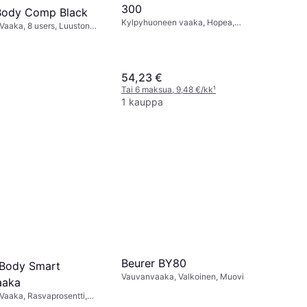
300
Body Comp Black
Kylpyhuoneen vaaka, Hopea,
Vaaka, 8 users, Luuston
Ruostumaton Teräs, Lasi, Teräs
vesi, Lihasmassa,
i, BMI, Musta, Lasi
54,23 €
Tai 6 maksua, 9,48 €/kk
¹
1 kauppa
Beurer BY80
 Body Smart
Vauvanvaaka, Valkoinen, Muovi
aaka
Vaaka, Rasvaprosentti,
a, Lihasmassa, BMI,