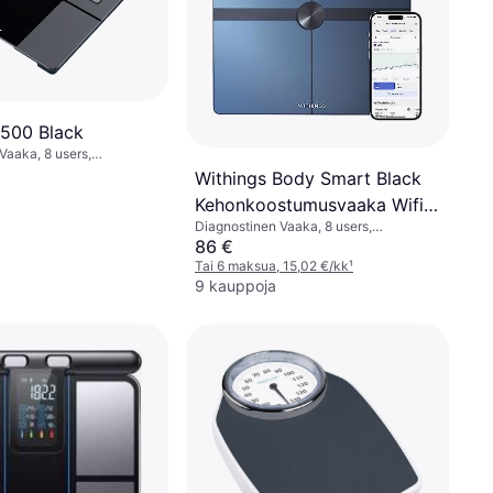
 500 Black
Vaaka, 8 users,
i, Luuston massa, Kehon
Withings Body Smart Black
sa, BMI, Kaloritarpeet,
Kehonkoostumusvaaka Wifi
Teräs
Diagnostinen Vaaka, 8 users,
Yhteydellä
Rasvaprosentti, Lihasmassa, Kehon
86 €
vesi, Lasi
Tai 6 maksua, 15,02 €/kk
¹
9 kauppoja