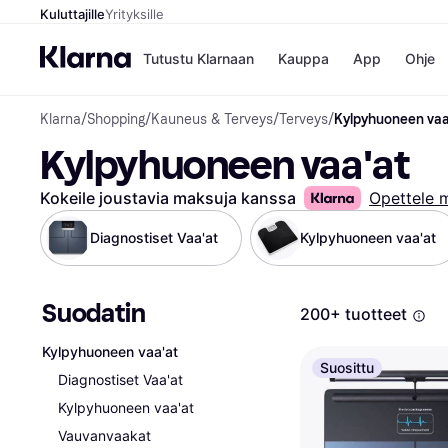
Kuluttajille
Yrityksille
Tutustu Klarnaan
Kauppa
App
Ohje
Klarna
/
Shopping
/
Kauneus & Terveys
/
Terveys
/
Kylpyhuoneen vaa
Kaupat
Ma
Kylpyhuoneen vaa'at
Booking.
Mak
Gigantti
Mak
H&M
Mak
Kokeile joustavia maksuja kanssa
Opettele 
Peten Koi
kul
Wolt
Mak
Diagnostiset Vaa'at
Kylpyhuoneen vaa'at
Rah
Mob
Suodatin
Kauppahakem
200+ tuotteet
Kylpyhuoneen vaa'at
Suosittu
Diagnostiset Vaa'at
Kylpyhuoneen vaa'at
Vauvanvaakat