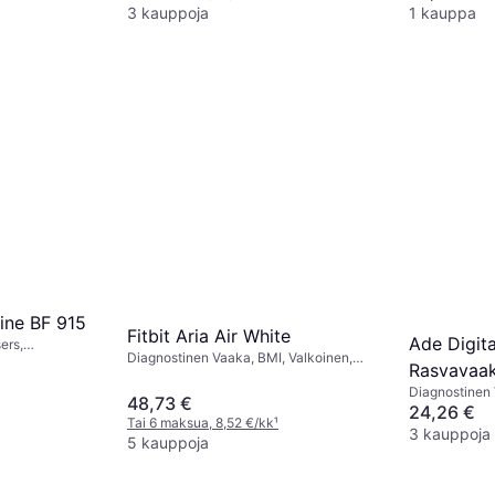
3 kauppoja
1 kauppa
Line BF 915
Fitbit Aria Air White
Ade Digit
ers,
Diagnostinen Vaaka, BMI, Valkoinen,
si, Luuston
Rasvavaa
Lasi, Muovi
i
Diagnostinen
48,73 €
24,26 €
Tai 6 maksua, 8,52 €/kk
¹
3 kauppoja
5 kauppoja