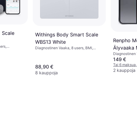
 Scale
Withings Body Smart Scale
Renpho M
WBS13 White
ers,
Älyvaaka 
Diagnostinen Vaaka, 8 users, BMI,
 Luuston
Lihasmassa, Kehon vesi, Luuston
Diagnostinen 
MI, Musta,
massa, Rasvaprosentti, Valkoinen, Lasi
Rasvaprosentt
149 €
Hopea, Lasi
Tai 6 maksua,
88,90 €
2 kauppoja
8 kauppoja