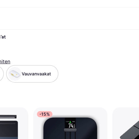
'at
ksuvaihtoehdot
Shoppaile ja vertaa hintoja
Ostokset ja palkinnot
Raha-asiat
Lisätietoa
Valokuvat
Toimis
com
suvaihtoehdot
Ale
Tutustu kauppoihin
Pelaaminen ja Viihde
Klarna-kortti
Mikä on Kla
sa heti
Kauneus & Terveys
Cashback
Puhelimet & Wearablet
Saldo
sa 30 päivän
Vaatteet
Jäsenyys
Lapset ja Perhe
Tilityypit
miten
ratarvike
uessa
Lelut
Moottorikuljetukset
Säästötili
sa 3 erässä
Koti ja Sisustus
Puutarha ja Patio
Talletustili
Vauvanvaakat
oitus
Ääni ja Kuva
Keittiökoneet
ilePay
Urheilu ja Ulkoilu
Kodinkoneet
Tietotekniikka
Kirjat, Elokuvat ja Musiikki
isto
Tee se itse
Kaikki
-15%