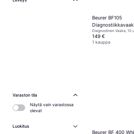
Beurer BF105
Diagnostiikkavaak
Diagnostinen Vaaka, 10 u
Kaloritarpeet, Lihasmass
149 €
Luuston massa, Rasvapro
1 kauppa
Harmaa
Varaston tila
Näytä vain varastossa 
olevat
Luokitus
Beurer BF 400 Whi