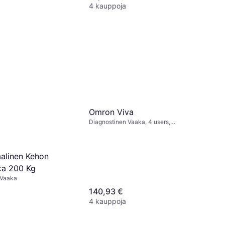
4 kauppoja
Omron Viva
Diagnostinen Vaaka, 4 users,
Kaloritarpeet, Rasvaprosentti,
Lihasmassa, BMI, Aineenvaihduntaikä,
Musta
aalinen Kehon
ka 200 Kg
 Vaaka
140,93 €
4 kauppoja