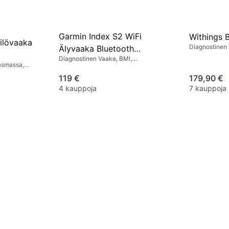
Garmin Index S2 WiFi
Withings 
ilövaaka
Diagnostinen 
Älyvaaka Bluetooth
Rasvaprosentt
Diagnostinen Vaaka, BMI,
Digitaalinen
massa, Kehon 
asmassa,
Rasvaprosentti, Luuston massa, Kehon
uston massa,
vesi, Lihasmassa, Valkoinen, Lasi
119 €
179,90 €
4 kauppoja
7 kauppoja