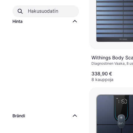
Hinta
Withings Body Sca
Diagnostinen Vaaka, 8 us
Rasvaprosentti, Luuston
Lihasmassa, BMI, Musta,
338,90 €
8 kauppoja
Brändi