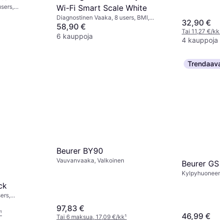
sers,
Wi-Fi Smart Scale White
Kehon vesi, 
si, Valkoinen,
Diagnostinen Vaaka, 8 users, BMI,
32,90 €
Valkoinen, Lasi
58,90 €
Tai 11,27 €/kk
6 kauppoja
4 kauppoja
Trendaav
Beurer BY90
Vauvanvaaka, Valkoinen
Beurer GS
Kylpyhuoneen 
ck
ers,
vaprosentti,
97,83 €
ssa, Kehon
¹
46,99 €
Tai 6 maksua, 17,09 €/kk
¹
Musta, Lasi