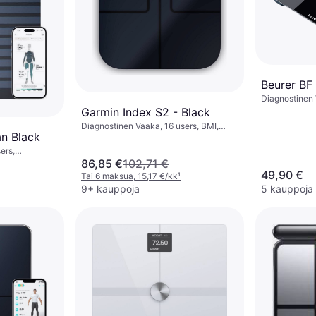
Beurer BF
Diagnostinen 
Rasvaprosentt
Garmin Index S2 - Black
vesi, Lihasmas
Diagnostinen Vaaka, 16 users, BMI,
Musta, Lasi, 
n Black
Rasvaprosentti, Lihasmassa, Kehon
vesi, Luuston massa, Musta, Lasi
ers,
 massa,
86,85 €
102,71 €
 Lasi
49,90 €
Tai 6 maksua, 15,17 €/kk
¹
9+ kauppoja
5 kauppoja