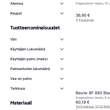
Alennus
Diagnostinen Vaaka, 10 u
Rasvaprosentti, Kehon ve
Musta, Lasi
Kaupat
36,90 €
3 kauppoja
Tuotteen ominaisuudet
Väri
Käyttäjien Lukumäärä
Käyttäjän paino (maks)
Painoanturien lukumäärä
Vaa-an paino
Tarkkuus
Beurer BF 880 Bla
Diagnostinen Vaaka, 8 us
Aineenvaihduntaikä, Ras
60,19 €
Materiaali
Lihasmassa, Luuston ma
Tai 6 maksua, 10,52 €/kk
vesi, BMI, Kaloritarpeet, 