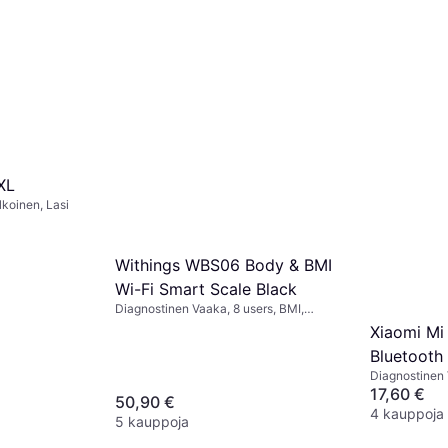
XL
koinen, Lasi
Withings WBS06 Body & BMI
Wi-Fi Smart Scale Black
Diagnostinen Vaaka, 8 users, BMI,
Musta, Lasi
Xiaomi Mi
Bluetooth
Diagnostinen 
Rasvaprosentt
17,60 €
50,90 €
4 kauppoja
5 kauppoja