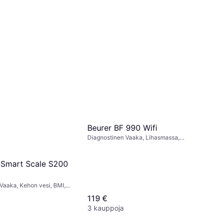
Beurer BF 990 Wifi
Diagnostinen Vaaka, Lihasmassa,
Luuston massa, Kehon vesi,
Rasvaprosentti, Musta, Lasi
 Smart Scale S200
Vaaka, Kehon vesi, BMI,
i
119 €
3 kauppoja