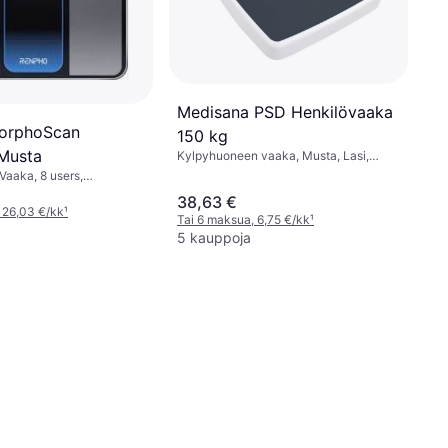
Medisana PSD Henkilövaaka
orphoScan
150 kg
Musta
Kylpyhuoneen vaaka, Musta, Lasi,
Metalli
Vaaka, 8 users,
i, Kehon vesi, Musta,
38,63 €
 26,03 €/kk
¹
Tai 6 maksua, 6,75 €/kk
¹
5 kauppoja