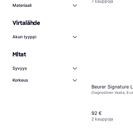
7 kauppoja
Materiaali
Virtalähde
Akun tyyppi
Mitat
Syvyys
Korkeus
Beurer Signature 
Diagnostinen Vaaka, 8 us
Rasvaprosentti, Kehon ve
massa, BMI, Sininen, Las
92 €
2 kauppoja