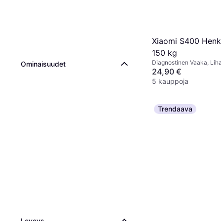
Xiaomi S400 Henk
150 kg
Diagnostinen Vaaka, Lih
Ominaisuudet
Rasvaprosentti, BMI, Lu
24,90 €
Kehon vesi, Valkoinen
5 kauppoja
Trendaava
Leveys