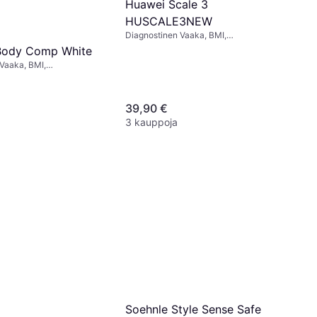
Huawei Scale 3
HUSCALE3NEW
Diagnostinen Vaaka, BMI,
Rasvaprosentti, Lihasmassa, Valkoinen,
Body Comp White
Lasi, Muovi, Teräs
Vaaka, BMI,
i, Lihasmassa, Luuston
vesi, Valkoinen, Lasi
39,90 €
3 kauppoja
Soehnle Style Sense Safe