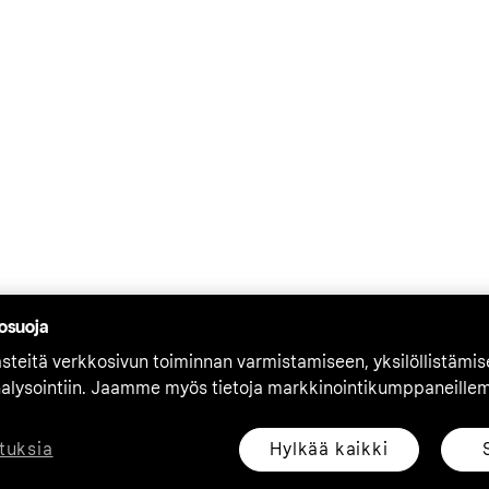
tosuoja
teitä verkkosivun toiminnan varmistamiseen, yksilöllistämi
nalysointiin. Jaamme myös tietoja markkinointikumppaneille
Hylkää kaikki
tuksia