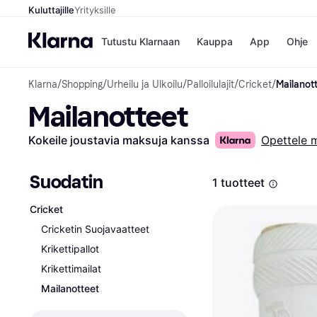
Kuluttajille
Yrityksille
Tutustu Klarnaan
Kauppa
App
Ohje
Klarna
/
Shopping
/
Urheilu ja Ulkoilu
/
Palloilulajit
/
Cricket
/
Mailanot
Kaupat
Ma
Mailanotteet
Booking.
Mak
Gigantti
Mak
H&M
Mak
Kokeile joustavia maksuja kanssa
Opettele 
Peten Koi
kul
Wolt
Mak
Rah
Suodatin
1 tuotteet
Mob
Cricket
Kauppahakem
Cricketin Suojavaatteet
Krikettipallot
Krikettimailat
Mailanotteet