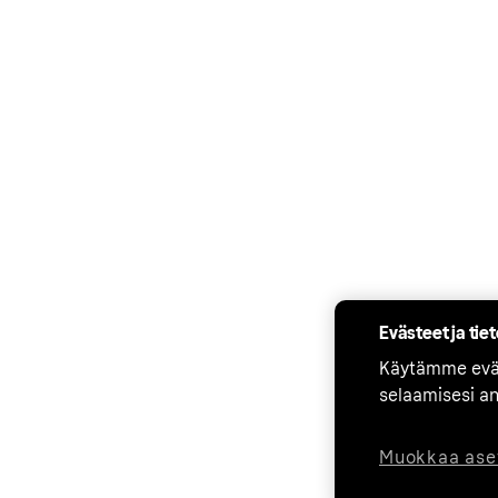
Evästeet ja tie
Käytämme eväs
selaamisesi a
Muokkaa ase