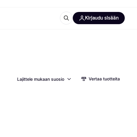
Kirjaudu sisään
totarvikkeet
rna?
Vertaa tuotteita
Lajittele mukaan suosio
 kategoriat