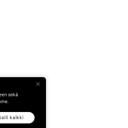
seen sekä
mme.
Salli kaikki