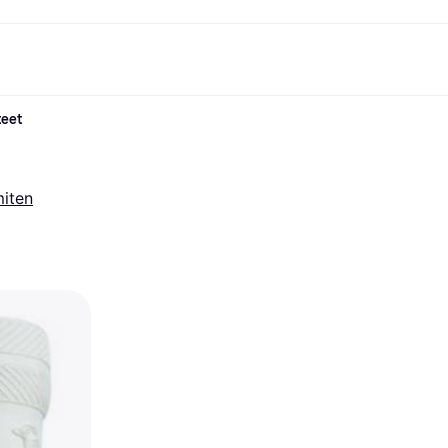
teet
ksuvaihtoehdot
Shoppaile ja vertaa hintoja
Ostokset ja palkinnot
Raha-asiat
Lisätietoa
Valokuvat
Toimis
com
suvaihtoehdot
Ale
Tutustu kauppoihin
Pelaaminen ja Viihde
Klarna-kortti
Mikä on Kla
sa heti
Kauneus & Terveys
Cashback
Puhelimet & Wearablet
Saldo
sa 30 päivän
Vaatteet
Jäsenyys
Lapset ja Perhe
Tilityypit
miten
ratarvike
uessa
Lelut
Moottorikuljetukset
Säästötili
sa 3 erässä
Koti ja Sisustus
Puutarha ja Patio
Talletustili
oitus
Ääni ja Kuva
Keittiökoneet
ilePay
Urheilu ja Ulkoilu
Kodinkoneet
Tietotekniikka
Kirjat, Elokuvat ja Musiikki
isto
Tee se itse
Kaikki