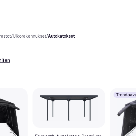
rastot
/
Ulkorakennukset
/
Autokatokset
ksuvaihtoehdot
Shoppaile ja vertaa hintoja
Ostokset ja palkinnot
Raha-asiat
Lisätietoa
Valokuvat
Toimis
com
suvaihtoehdot
Ale
Tutustu kauppoihin
Pelaaminen ja Viihde
Klarna-kortti
Mikä on Kla
sa heti
Kauneus & Terveys
Cashback
Puhelimet & Wearablet
Saldo
sa 30 päivän
Vaatteet
Jäsenyys
Lapset ja Perhe
Tilityypit
miten
ratarvike
uessa
Lelut
Moottorikuljetukset
Säästötili
sa 3 erässä
Koti ja Sisustus
Puutarha ja Patio
Talletustili
oitus
Ääni ja Kuva
Keittiökoneet
ilePay
Urheilu ja Ulkoilu
Kodinkoneet
Tietotekniikka
Kirjat, Elokuvat ja Musiikki
isto
Tee se itse
Kaikki
Trendaav