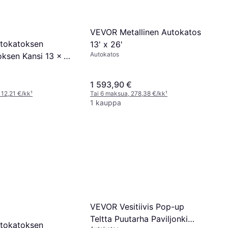
VEVOR Metallinen Autokatos
tokatoksen
13' x 26'
Autokatos
oksen Kansi 13 x 20
1 593,90 €
 12,21 €/kk
¹
Tai 6 maksua, 278,38 €/kk
¹
1 kauppa
VEVOR Vesitiivis Pop-up
Teltta Puutarha Paviljonki
tokatoksen