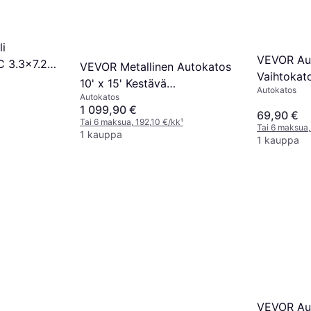
li
VEVOR Au
 3.3x7.2
VEVOR Metallinen Autokatos
Vaihtokat
10' x 15' Kestävä
Autokatos
Jalkaa
Autokatos
Ulkokäyttöön
1 099,90 €
69,90 €
Tai 6 maksua, 192,10 €/kk
¹
Tai 6 maksua,
1 kauppa
1 kauppa
VEVOR Au