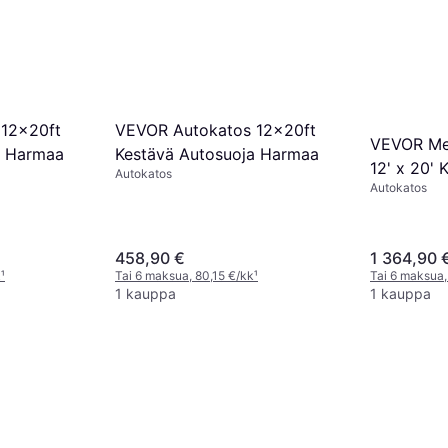
12x20ft
VEVOR Autokatos 12x20ft
VEVOR Met
a Harmaa
Kestävä Autosuoja Harmaa
12' x 20' 
Autokatos
Autokatos
Ulkokäytt
458,90 €
1 364,90 
k
¹
Tai 6 maksua, 80,15 €/kk
¹
Tai 6 maksua,
1 kauppa
1 kauppa