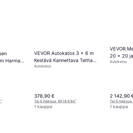
VEVOR Met
VEVOR Autokatos 3 x 6 m
sen
20 x 20 j
Kestävä Kannettava Teltta
6 m Harmaa
Autokatos
Autokatos
Harmaa
378,90 €
2 142,90 
k
¹
Tai 6 maksua, 66,18 €/kk
¹
Tai 6 maksua,
1 kauppa
1 kauppa