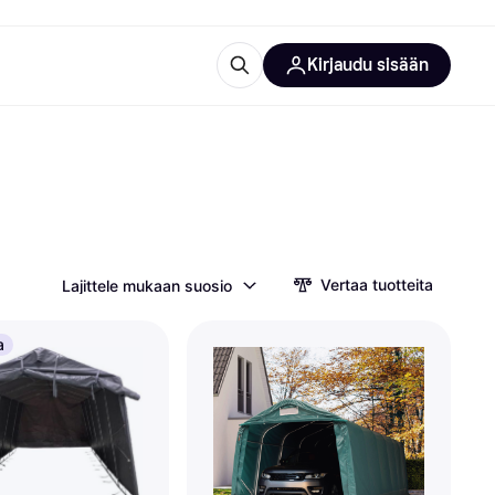
Kirjaudu sisään
totarvikkeet
rna?
Vertaa tuotteita
Lajittele mukaan suosio
 kategoriat
a