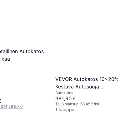
allinen Autokatos
alkaa
VEVOR Autokatos 10x20ft
Kestävä Autosuoja
Autokatos
Sivuseinillä
391,90 €
€
Tai 6 maksua, 68,45 €/kk
¹
 374,26 €/kk
¹
1 kauppa