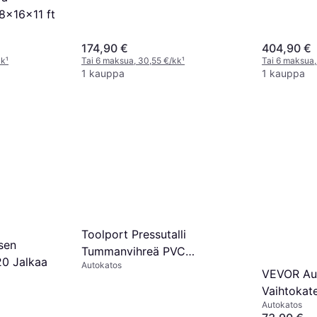
8x16x11 ft
174,90 €
404,90 €
kk
¹
Tai 6 maksua, 30,55 €/kk
¹
Tai 6 maksua,
1 kauppa
1 kauppa
Toolport Pressutalli
sen
Tummanvihreä PVC
20 Jalkaa
Autokatos
3.3x4.8m
VEVOR Au
Vaihtokat
Autokatos