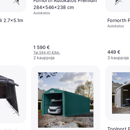
Fornorth Autokatos Premium
284x546x238 cm
Autokatos
Fornorth P
li 2.7x5.1m
Autokatos
1 590 €
449 €
Tai 544,41 €/kk.
2 kauppoja
3 kauppoja
Toolport 