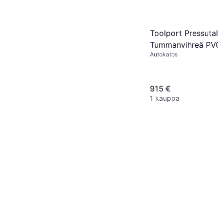
Toolport Pressutal
Tummanvihreä PVC
Autokatos
m
915 €
1 kauppa