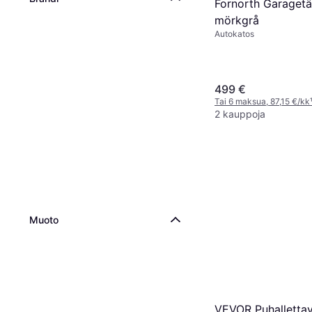
Fornorth Garagetä
mörkgrå
Autokatos
499 €
Tai 6 maksua, 87,15 €/kk
2 kauppoja
Muoto
VEVOR Puhalletta