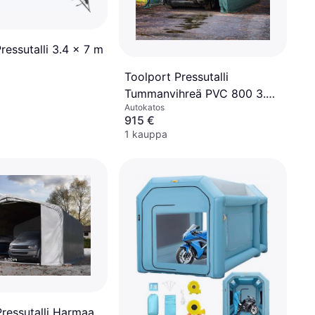
ressutalli 3.4 x 7 m
Toolport Pressutalli
Tummanvihreä PVC 800 3.3
Autokatos
x 7.2 m
915 €
1 kauppa
Pressutalli Harmaa