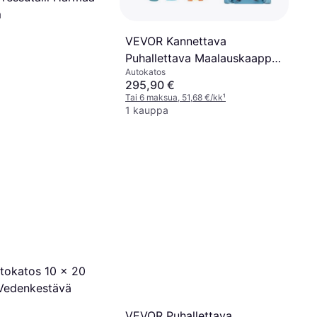
m
VEVOR Kannettava
Puhallettava Maalauskaappi
Autokatos
13 x 8 x 8 Jalkaa
295,90 €
Tai 6 maksua, 51,68 €/kk
¹
1 kauppa
okatos 10 x 20
Vedenkestävä
VEVOR Puhallettava