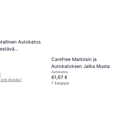
allinen Autokatos
Kestävä
öön
Carefree Markiisin ja
Autokatoksen Jalka Musta
Autokatos
€
61,67 €
 238,38 €/kk
¹
1 kauppa