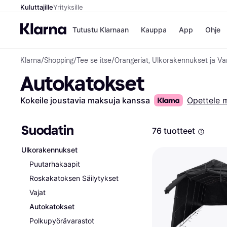
Kuluttajille
Yrityksille
Tutustu Klarnaan
Kauppa
App
Ohje
Klarna
/
Shopping
/
Tee se itse
/
Orangeriat, Ulkorakennukset ja Va
Kaupat
Ma
Autokatokset
Booking.
Mak
Gigantti
Mak
H&M
Mak
Kokeile joustavia maksuja kanssa
Opettele 
Peten Koi
kul
Wolt
Mak
Rah
Suodatin
76 tuotteet
Mob
Ulkorakennukset
Kauppahakem
Puutarhakaapit
Roskakatoksen Säilytykset
Vajat
Autokatokset
Polkupyörävarastot