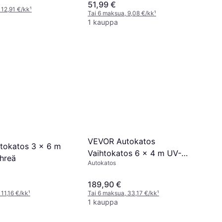
51,99 €
 12,91 €/kk
¹
Tai 6 maksua, 9,08 €/kk
¹
1 kauppa
VEVOR Autokatos
tokatos 3 x 6 m
Vaihtokatos 6 x 4 m UV-
hreä
Autokatos
suojattu
189,90 €
 11,16 €/kk
¹
Tai 6 maksua, 33,17 €/kk
¹
1 kauppa