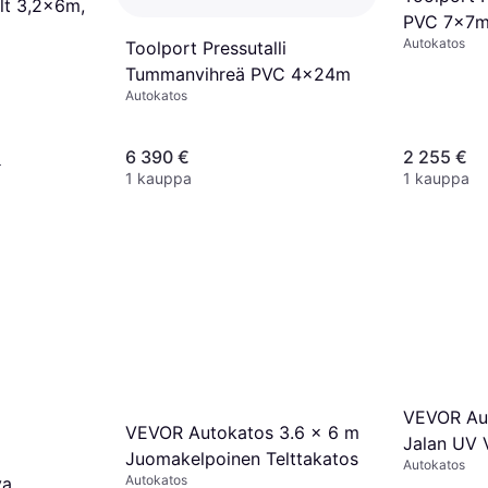
lt 3,2x6m,
PVC 7x7
Autokatos
Toolport Pressutalli
Tummanvihreä PVC 4x24m
Autokatos
6 390 €
2 255 €
¹
1 kauppa
1 kauppa
VEVOR Aut
VEVOR Autokatos 3.6 x 6 m
Jalan UV 
Juomakelpoinen Telttakatos
Autokatos
Autokatos
va