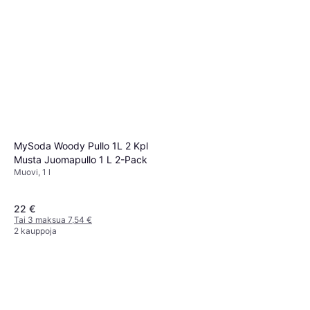
MySoda Woody Pullo 1L 2 Kpl
Musta Juomapullo 1 L 2-Pack
Muovi, 1 l
22 €
Tai 3 maksua 7,54 €
2 kauppoja
SodaStream 7UP Free
Muovi, 0.44 l
7,90 €
6 kauppoja