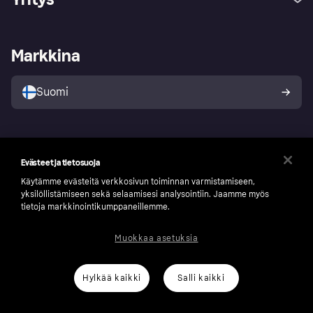
Kirjaudu sisään
Shoppaile turvallisesti Klarnalla
Kauppiastuki
Kehittäjät
Klarna app
Yksityisyysasetukset
Kirjaudu sisään yrityksenä
Operatiivinen tila
Markkina
Tutustu kauppoihin
Peruutusoikeutesi
Myy Klarnalla
Kumppanit ja integraatiot
Ostajan turva
Suomi
Seuraa
Evästeet ja tietosuoja
Käytämme evästeitä verkkosivun toiminnan varmistamiseen,
yksilöllistämiseen sekä selaamisesi analysointiin. Jaamme myös
tietoja markkinointikumppaneillemme.
Muokkaa asetuksia
Hylkää kaikki
Salli kaikki