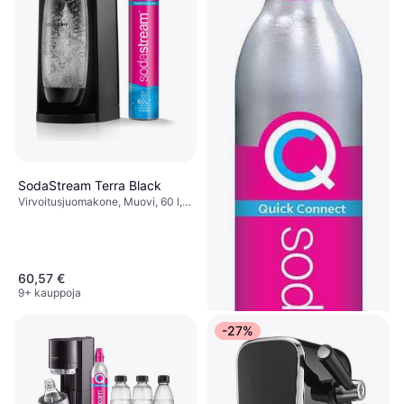
SodaStream Terra Black
Virvoitusjuomakone, Muovi, 60 l,
Mukana Tulevat Tarvikkeet: Pullo,
Kaasupatruuna, 1 l
60,57 €
9+ kauppoja
-27%