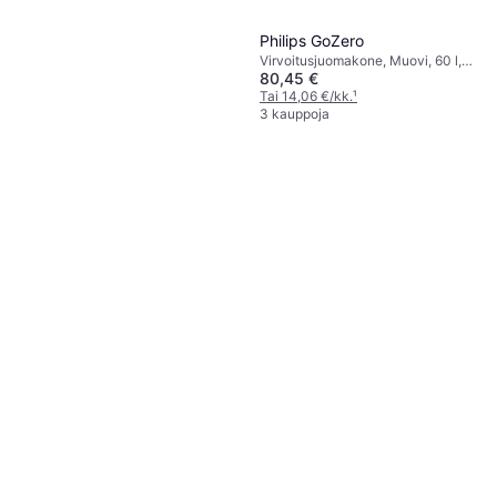
Philips GoZero
Virvoitusjuomakone, Muovi, 60 l,
80,45 €
Mukana Tulevat Tarvikkeet: Pullo,
Kaasupatruuna, 1 l
Tai 14,06 €/kk.
¹
3 kauppoja
SodaStream Pepsi 0.44L
Muovi, 0.44 l
5,99 €
8 kauppoja