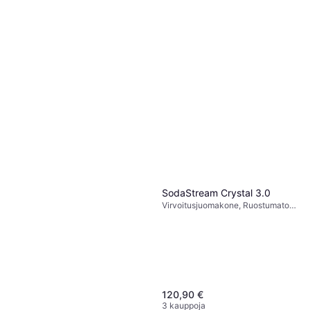
SodaStream Crystal 3.0
Virvoitusjuomakone, Ruostumaton
teräs, 60 l, Mukana Tulevat
Tarvikkeet: Kaasupatruuna, Pullo,
0.615 l
120,90 €
3 kauppoja