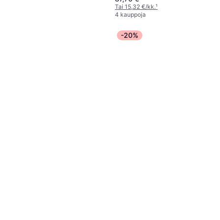
Tai 15,32 €/kk.
¹
4 kauppoja
-20%
SodaStream Lipton Ice Tea
Peach Zero
Muovi, 0.44 l
7,95 €
4 kauppoja