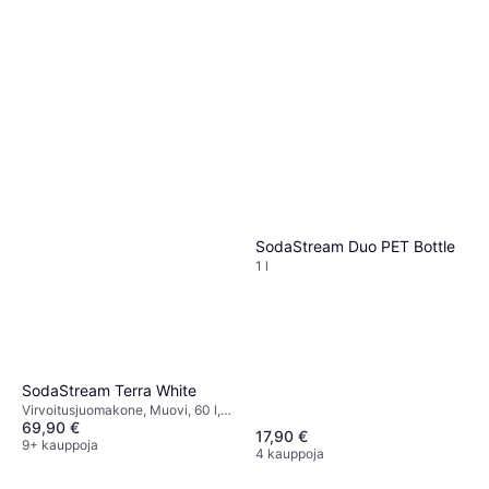
SodaStream Duo PET Bottle
1 l
SodaStream Terra White
Virvoitusjuomakone, Muovi, 60 l,
69,90 €
Mukana Tulevat Tarvikkeet: Pullo,
17,90 €
Kaasupatruuna, 1 l
9+ kauppoja
4 kauppoja