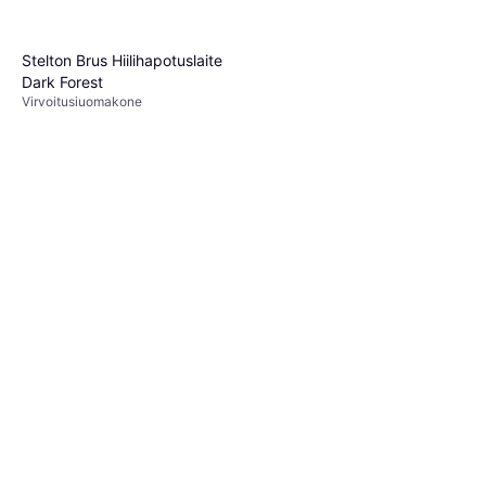
Stelton Brus Hiilihapotuslaite
Dark Forest
Virvoitusjuomakone
159 €
6 kauppoja
SodaStream Fizz & Go Mint
0.9L
Muovi, Teräs
20 €
24,90 €
9 kauppoja