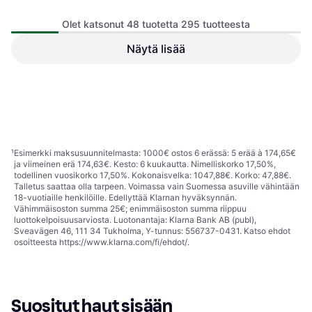
SodaStream Art White
Olet katsonut 48 tuotetta 295 tuotteesta
Virvoitusjuomakone, Muovi, 60 l,
Mukana Tulevat Tarvikkeet: Pullo,
Näytä lisää
Kaasupatruuna, 1 l
SodaStream Ensõ
Virvoitusjuomakone, Ruostumaton
119 €
teräs, Mukana Tulevat Tarvikkeet:
Pullo, 1 l
Tai 20,79 €/kk.
¹
89,90 €
9+ kauppoja
8 kauppoja
1
2
3
...
7
¹
Esimerkki maksusuunnitelmasta: 1000€ ostos 6 erässä: 5 erää à 174,65€
ja viimeinen erä 174,63€. Kesto: 6 kuukautta. Nimelliskorko 17,50%,
todellinen vuosikorko 17,50%. Kokonaisvelka: 1047,88€. Korko: 47,88€.
Talletus saattaa olla tarpeen. Voimassa vain Suomessa asuville vähintään
18-vuotiaille henkilöille. Edellyttää Klarnan hyväksynnän.
Vähimmäisoston summa 25€; enimmäisoston summa riippuu
luottokelpoisuusarviosta. Luotonantaja: Klarna Bank AB (publ),
Sveavägen 46, 111 34 Tukholma, Y-tunnus: 556737-0431. Katso ehdot
osoitteesta
https://www.klarna.com/fi/ehdot/
.
Suositut haut sisään 