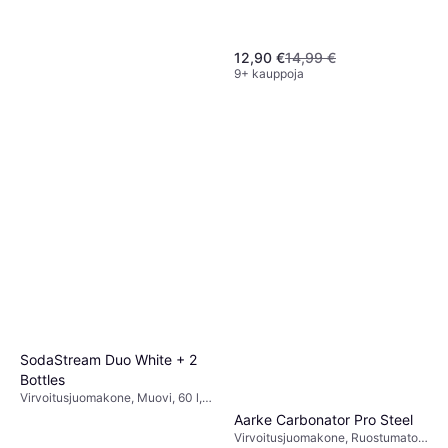
12,90 €
14,99 €
9+ kauppoja
SodaStream Pepsi Max
0.44L
0.44 l
5,99 €
6 kauppoja
SodaStream Duo White + 2
Bottles
Virvoitusjuomakone, Muovi, 60 l,
Mukana Tulevat Tarvikkeet:
Aarke Carbonator Pro Steel
Kaasupatruuna, Pullo, 1 l
Virvoitusjuomakone, Ruostumaton