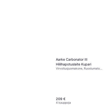
SodaStream Sirap Mirinda
SodaStream Pepsi
Orange 440 ml
Makutiiviste
6,90 €
0.44 l
6,90 €
5 kauppoja
5 kauppoja
Aarke Carbonator III
Hiilihapotuslaite Kupari
Virvoitusjuomakone, Ruostumaton
teräs, Mukana Tulevat Tarvikkeet:
Pullo, 1 l
209 €
4 kauppoja