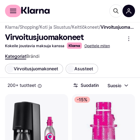
Kuluttajille
Yrityksille
Klarna
/
Shopping
/
Koti ja Sisustus
/
Keittiökoneet
/
Virvoitusjuomakoneet
Virvoitusjuomakoneet
Kokeile joustavia maksuja kanssa
Opettele miten
Kategoriat
Brändi
Virvoitusjuomakoneet
Asusteet
200+ tuotteet
Suodatin
Suosio
-15%