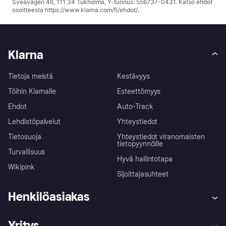
Sveavägen 46, 111 34 Tukholma, Y-tunnus: 556737-0431. Katso ehdot
osoitteesta
https://www.klarna.com/fi/ehdot/
.
Klarna
Tietoja meistä
Kestävyys
Töihin Klarnalle
Esteettömyys
Ehdot
Auto-Track
Lehdistöpalvelut
Yhteystiedot
Tietosuoja
Yhteystiedot viranomaisten
tietopyynnöille
Turvallisuus
Hyvä hallintotapa
Wikipink
Sijoittajasuhteet
Henkilöasiakas
Ohje
Reklamaatiot
Yritys