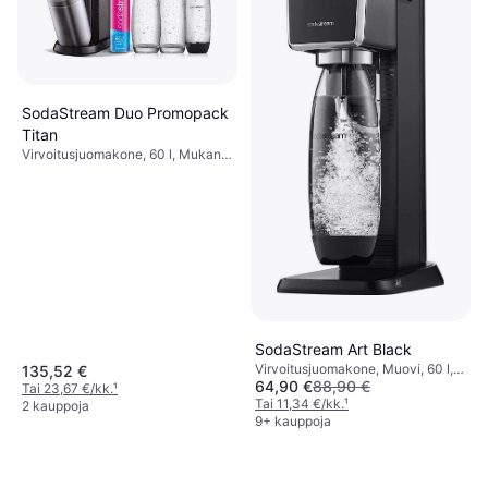
SodaStream Duo Promopack
Titan
Virvoitusjuomakone, 60 l, Mukana
Tulevat Tarvikkeet:
Kaasupatruuna, Pullo, 1 l
SodaStream Art Black
Virvoitusjuomakone, Muovi, 60 l,
135,52 €
SodaStream Quick Connect
64,90 €
88,90 €
Mukana Tulevat Tarvikkeet: Pullo,
Tai 23,67 €/kk.
¹
Kaasupatruuna, 1 l
Tai 11,34 €/kk.
¹
60L
2 kauppoja
9+ kauppoja
Muovi, 60 l
19,99 €
23,39 €
9+ kauppoja