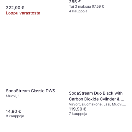
285 €
teräs, Mukana Tulevat Tarvikkeet:
Pullo, 0.8 l
Tai 3 maksua 97,59 €
222,90 €
4 kauppoja
Loppu varastosta
SodaStream Classic DWS
SodaStream Duo Black with
Muovi, 1 l
Carbon Dioxide Cylinder & 2
Virvoitusjuomakone, Lasi, Muovi,
Bottles
119,90 €
60 l, Mukana Tulevat Tarvikkeet:
14,90 €
Kaasupatruuna, Pullo, 1 l
7 kauppoja
8 kauppoja