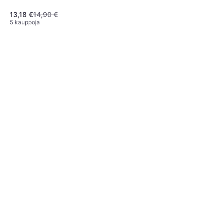
13,18 €
14,90 €
5 kauppoja
SodaStream Pepsi Max
Vanilla 440 ml
0.44 l
6,90 €
5 kauppoja