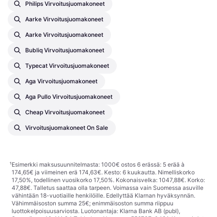
Philips Virvoitusjuomakoneet
Aarke Virvoitusjuomakoneet
Aarke Virvoitusjuomakoneet
Bubliq Virvoitusjuomakoneet
Typecat Virvoitusjuomakoneet
Aga Virvoitusjuomakoneet
Aga Pullo Virvoitusjuomakoneet
Cheap Virvoitusjuomakoneet
Virvoitusjuomakoneet On Sale
¹
Esimerkki maksusuunnitelmasta: 1000€ ostos 6 erässä: 5 erää à
174,65€ ja viimeinen erä 174,63€. Kesto: 6 kuukautta. Nimelliskorko
17,50%, todellinen vuosikorko 17,50%. Kokonaisvelka: 1047,88€. Korko:
47,88€. Talletus saattaa olla tarpeen. Voimassa vain Suomessa asuville
vähintään 18-vuotiaille henkilöille. Edellyttää Klarnan hyväksynnän.
Vähimmäisoston summa 25€; enimmäisoston summa riippuu
luottokelpoisuusarviosta. Luotonantaja: Klarna Bank AB (publ),