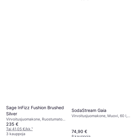
Stelton PET Bottle 1.2L
Ruostumaton teräs, 1.2 l
33,74 €
6 kauppoja
Sage InFizz Fushion Brushed
SodaStream Gaia
Silver
Virvoitusjuomakone, Muovi, 60 l,
Virvoitusjuomakone, Ruostumaton
Mukana Tulevat Tarvikkeet:
235 €
teräs, Mukana Tulevat Tarvikkeet:
Kaasupatruuna, Pullo, 1 l
Pullo, 1 l
Tai 41,05 €/kk.
¹
74,90 €
3 kauppoja
8 kauppoja