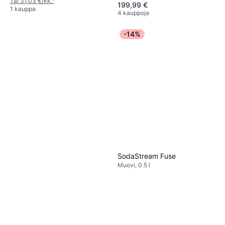
Tai 31,03 €/kk.
¹
199,99 €
1 kauppa
4 kauppoja
-14%
SodaStream Fuse
Muovi, 0.5 l