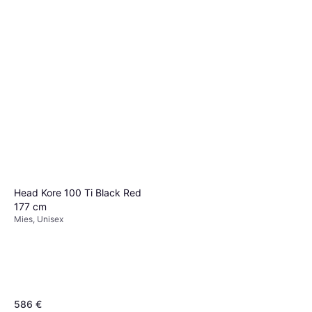
Color AS Sample
422,23 €
Tai 73,75 €/kk.
¹
2 kauppoja
Atomic Maverick 88 CTI
Gunmetal Black
Unisex, Nainen
493 €
2 kauppoja
Head Kore 100 Ti Black Red
177 cm
Mies, Unisex
586 €