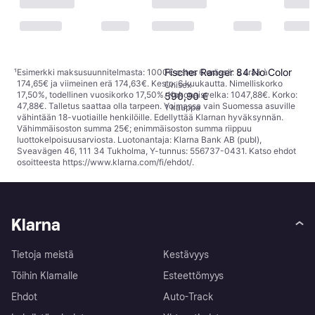
Fischer Ranger 84 No Color
¹
Esimerkki maksusuunnitelmasta: 1000€ ostos 6 erässä: 5 erää à
174,65€ ja viimeinen erä 174,63€. Kesto: 6 kuukautta. Nimelliskorko
Unisex
17,50%, todellinen vuosikorko 17,50%. Kokonaisvelka: 1047,88€. Korko:
590,90 €
47,88€. Talletus saattaa olla tarpeen. Voimassa vain Suomessa asuville
1 kauppa
vähintään 18-vuotiaille henkilöille. Edellyttää Klarnan hyväksynnän.
Vähimmäisoston summa 25€; enimmäisoston summa riippuu
luottokelpoisuusarviosta. Luotonantaja: Klarna Bank AB (publ),
Sveavägen 46, 111 34 Tukholma, Y-tunnus: 556737-0431. Katso ehdot
osoitteesta
https://www.klarna.com/fi/ehdot/
.
Klarna
Tietoja meistä
Kestävyys
Töihin Klarnalle
Esteettömyys
Ehdot
Auto-Track