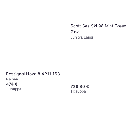
Scott Sea Ski 98 Mint Green
Pink
Juniori, Lapsi
Rossignol Forza 50 CAM K
NX12
Mies
407 €
Tai 3 maksua 139,36 €
Rossignol Nova 8 XP11 163
1 kauppa
Nainen
474 €
726,90 €
1 kauppa
1 kauppa