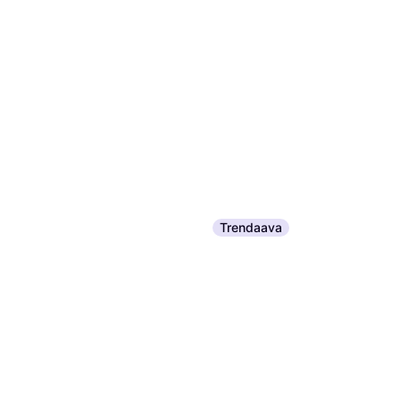
Trendaava
K2 Mindbender 99TI 23/24
All Mountain -sukset
398 €
2 kauppoja