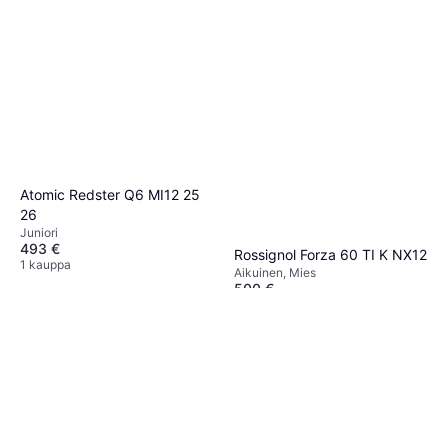
Atomic Redster Q6 MI12 25
26
Juniori
493 €
Rossignol Forza 60 TI K NX12
1 kauppa
Aikuinen, Mies
500 €
Tai 3 maksua 171,20 €
1 kauppa