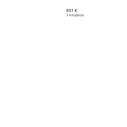
651 €
2 kauppoja
Atomic Bent 85 Sukset
278 €
3 kauppoja
Atomic Redster X5 Teal + M
10 GW
Mies
470 €
Tai 3 maksua 160,93 €
2 kauppoja