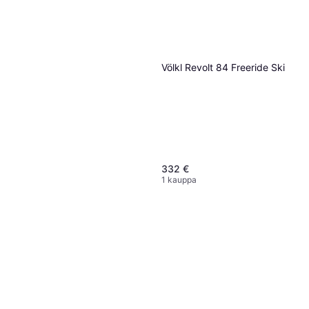
Völkl Revolt 84 Freeride Ski
332 €
1 kauppa
Extrem Skis Women's Icon 90
Head Supershape E-Magnum
Blue
PRD 12 GW Laskettelusukset
Nainen
706 €
799,90 €
1 kauppa
1 kauppa