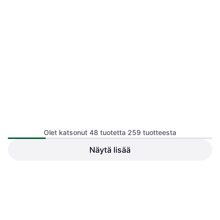
Olet katsonut 48 tuotetta 259 tuotteesta
Näytä lisää
1
2
3
...
6
Fischer Ranger 96 Sukset