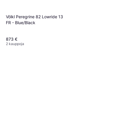
Völkl Peregrine 82 Lowride 13
Völkl Mantra 84 W Blue
FR - Blue/Black
Nainen
548 €
2 kauppoja
873 €
2 kauppoja