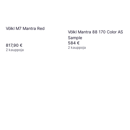
Völkl M7 Mantra Red
Völkl Mantra 88 170 Color AS
Sample
584 €
817,90 €
2 kauppoja
2 kauppoja
Fischer Ranger 102 Sukset
2026
779,95 €
Tai 136,22 €/kk.
¹
2 kauppoja