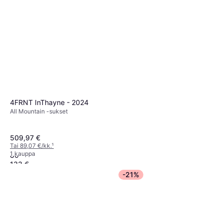
4FRNT InThayne - 2024
All Mountain -sukset
509,97 €
Salomon QST Max Jr 70-90
Tai 89,07 €/kk.
¹
1 kauppa
80
133 €
1 kauppa
-21%