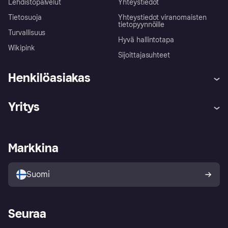
Lehdistöpalvelut
Yhteystiedot
Tietosuoja
Yhteystiedot viranomaisten
tietopyynnöille
Turvallisuus
Hyvä hallintotapa
Wikipink
Sijoittajasuhteet
Henkilöasiakas
Ohje
Reklamaatiot
Yritys
Kirjaudu sisään
Shoppaile turvallisesti Klarnalla
Kauppiastuki
Kehittäjät
Klarna app
Yksityisyysasetukset
Kirjaudu sisään yrityksenä
Operatiivinen tila
Markkina
Tutustu kauppoihin
Peruutusoikeutesi
Myy Klarnalla
Kumppanit ja integraatiot
Ostajan turva
Suomi
Seuraa