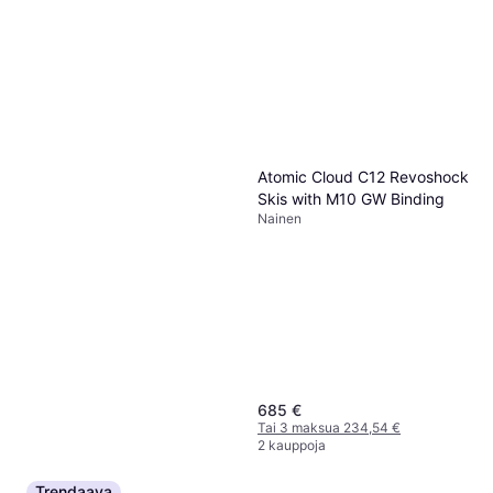
Line Skis Pandora 92 Black
Red
All Mountain -sukset
544,90 €
2 kauppoja
Atomic Cloud C12 Revoshock
Skis with M10 GW Binding
Nainen
685 €
Nordica Enforcer 94
Tai 3 maksua 234,54 €
493 €
2 kauppoja
2 kauppoja
Trendaava