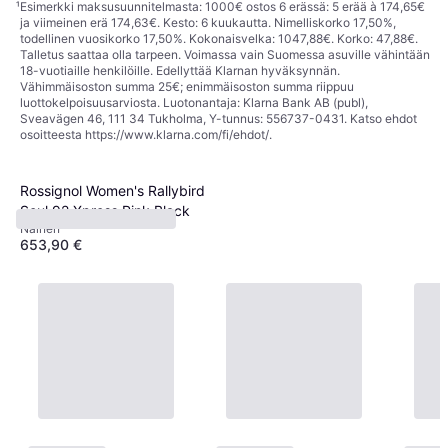
¹
Esimerkki maksusuunnitelmasta: 1000€ ostos 6 erässä: 5 erää à 174,65€
Unisex
ja viimeinen erä 174,63€. Kesto: 6 kuukautta. Nimelliskorko 17,50%,
779,95 €
todellinen vuosikorko 17,50%. Kokonaisvelka: 1047,88€. Korko: 47,88€.
Tai 136,22 €/kk.
¹
Talletus saattaa olla tarpeen. Voimassa vain Suomessa asuville vähintään
1 kauppa
18-vuotiaille henkilöille. Edellyttää Klarnan hyväksynnän.
Vähimmäisoston summa 25€; enimmäisoston summa riippuu
luottokelpoisuusarviosta. Luotonantaja: Klarna Bank AB (publ),
Sveavägen 46, 111 34 Tukholma, Y-tunnus: 556737-0431. Katso ehdot
osoitteesta
https://www.klarna.com/fi/ehdot/
.
Rossignol Women's Rallybird
Soul 92 Xpress Pink Black
Nainen
653,90 €
1 kauppa