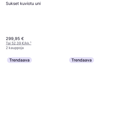
Salomon QST 100 Cosmic
Sukset kuviotu uni
Sky 180 Dark Grey Neon
474 €
Blue
3 kauppoja
299,95 €
Tai 52,39 €/kk.
¹
2 kauppoja
Trendaava
Trendaava