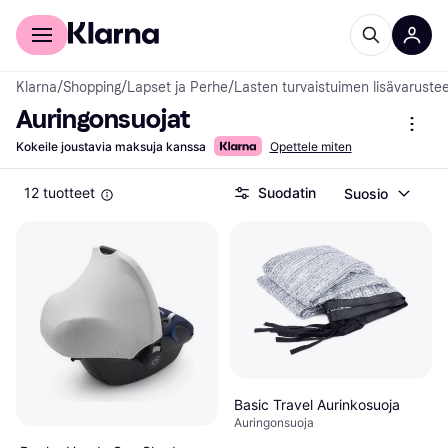
Kuluttajille
Yrityksille
Klarna
/
Shopping
/
Lapset ja Perhe
/
Lasten turvaistuimen lisävaruste
Auringonsuojat
Kokeile joustavia maksuja kanssa
Opettele miten
12 tuotteet
Suodatin
Suosio
Basic Travel Aurinkosuoja
Auringonsuoja