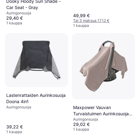
Dooky Hoody Sun Shade -
Car Seat - Gray
Auringonsuoja
49,99 €
29,40 €
Tai 3 maksua 17,12 €
1 kauppa
1 kauppa
Lastenrattaiden Aurinkosuoja
Doona 4in1
Maxpower Vauvan
Auringonsuoja
Turvaistuimen Aurinkosuoja
Auringonsuoja
Puuvillamateriaali
29,02 €
39,22 €
1 kauppa
1 kauppa