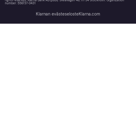
rights reserved. Klarna Bank AB (publ). Sveavägen 46, 111 34 Stockholm. Organization
number: 556737-0431
Klarnan evästeseloste
Klarna.com