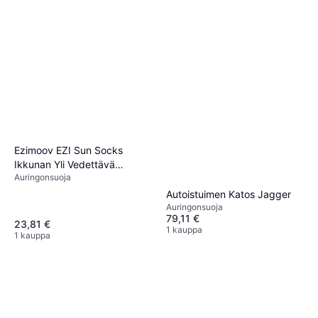
Ezimoov EZI Sun Socks
Ikkunan Yli Vedettävä
Auringonsuoja
Aurinkosuoja Koko M 2 kpl
Autoistuimen Katos Jagger
Auringonsuoja
79,11 €
23,81 €
1 kauppa
1 kauppa