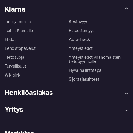
Klarna
Tietoja meistä
Kestävyys
Töihin Klarnalle
Esteettömyys
Ehdot
Auto-Track
Lehdistöpalvelut
Yhteystiedot
Tietosuoja
Yhteystiedot viranomaisten
tietopyynnöille
Turvallisuus
Hyvä hallintotapa
Wikipink
Sijoittajasuhteet
Henkilöasiakas
Ohje
Reklamaatiot
Yritys
Kirjaudu sisään
Shoppaile turvallisesti Klarnalla
Kauppiastuki
Kehittäjät
Klarna app
Yksityisyysasetukset
Kirjaudu sisään yrityksenä
Operatiivinen tila
Tutustu kauppoihin
Peruutusoikeutesi