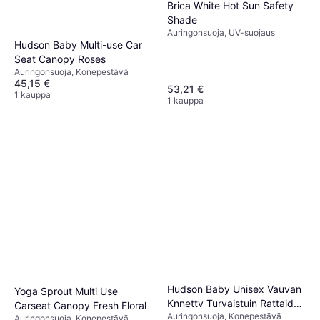
Brica White Hot Sun Safety
Shade
Auringonsuoja, UV-suojaus
Hudson Baby Multi-use Car
Seat Canopy Roses
Auringonsuoja, Konepestävä
45,15 €
53,21 €
1 kauppa
1 kauppa
Hudson Baby Unisex Vauvan
Yoga Sprout Multi Use
Knnettv Turvaistuin Rattaiden
Carseat Canopy Fresh Floral
Auringonsuoja, Konepestävä
Katos Navy
Auringonsuoja, Konepestävä