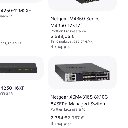
M4250-12M2XF
määrä 14
Netgear M4350 Series
M4350 12x12f
Porttien lukumäärä 24
3 599,05 €
€
Tai 6 maksua, 628,57 €/kk
¹
 228,89 €/kk
¹
4 kauppoja
M4250-16XF
määrä 16
Netgear XSM4316S 8X10G
8XSFP+ Managed Switch
Porttien lukumäärä 16
€
2 384 €
2 387 €
3 kauppoja