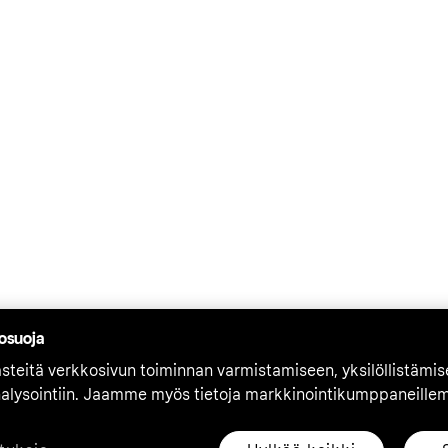
tosuoja
teitä verkkosivun toiminnan varmistamiseen, yksilöllistämi
nalysointiin. Jaamme myös tietoja markkinointikumppaneille