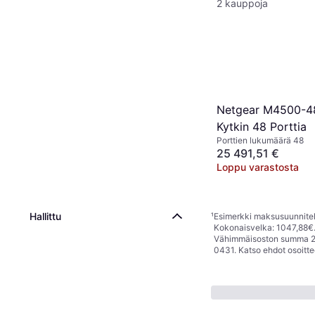
2 kauppoja
Netgear M4500-
Kytkin 48 Porttia
Porttien lukumäärä 48
25 491,51 €
Loppu varastosta
Hallittu
¹
Esimerkki maksusuunnitelm
Kokonaisvelka: 1047,88€. 
Vähimmäisoston summa 25€
0431. Katso ehdot osoitt