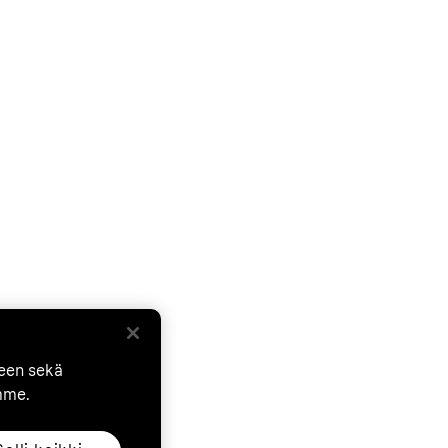
seen sekä
mme.