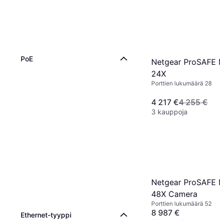
PoE
Netgear ProSAFE
24X
Porttien lukumäärä 28
4 217 €
4 255 €
3 kauppoja
Netgear ProSAFE
48X Camera
Porttien lukumäärä 52
8 987 €
Ethernet-tyyppi