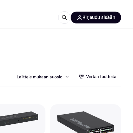
Kirjaudu sisään
totarvikkeet
rna?
Vertaa tuotteita
Lajittele mukaan suosio
 kategoriat