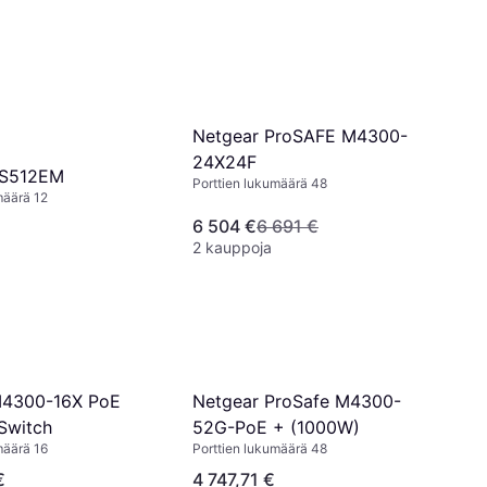
Netgear ProSAFE M4300-
24X24F
XS512EM
Porttien lukumäärä 48
määrä 12
6 504 €
6 691 €
2 kauppoja
M4300-16X PoE
Netgear ProSafe M4300-
Switch
52G-PoE + (1000W)
määrä 16
Porttien lukumäärä 48
€
4 747,71 €