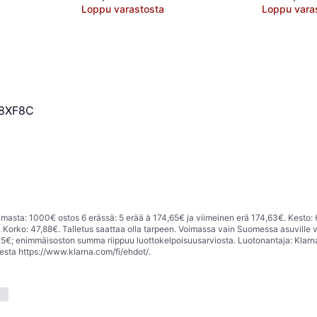
Loppu varastosta
Loppu vara
48XF8C
asta: 1000€ ostos 6 erässä: 5 erää à 174,65€ ja viimeinen erä 174,63€. Kesto: 
Korko: 47,88€. Talletus saattaa olla tarpeen. Voimassa vain Suomessa asuville v
; enimmäisoston summa riippuu luottokelpoisuusarviosta. Luotonantaja: Klarn
eesta
https://www.klarna.com/fi/ehdot/
.