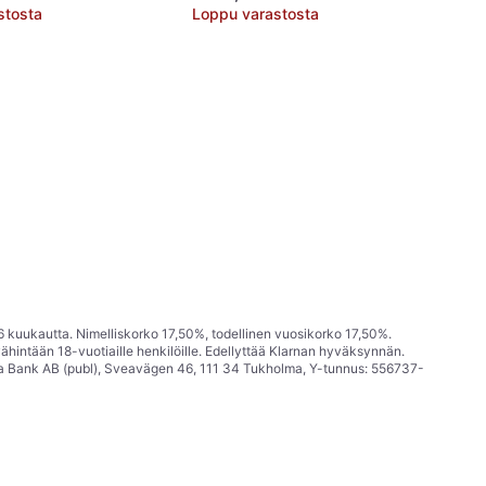
stosta
Loppu varastosta
6 kuukautta. Nimelliskorko 17,50%, todellinen vuosikorko 17,50%.
ähintään 18-vuotiaille henkilöille. Edellyttää Klarnan hyväksynnän.
a Bank AB (publ), Sveavägen 46, 111 34 Tukholma, Y-tunnus: 556737-