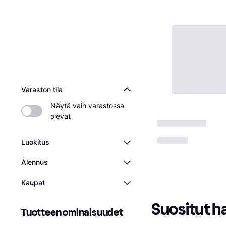
Varaston tila
Näytä vain varastossa 
olevat
Luokitus
Alennus
Kaupat
Suositut h
Tuotteen ominaisuudet