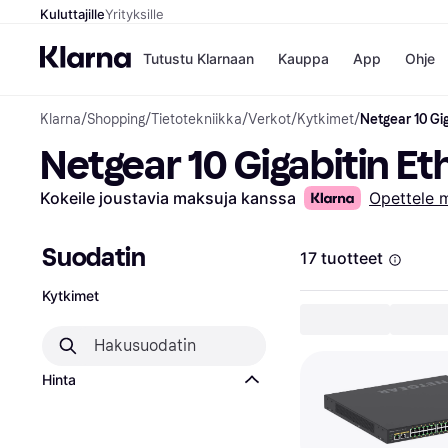
Kuluttajille
Yrityksille
Tutustu Klarnaan
Kauppa
App
Ohje
Klarna
/
Shopping
/
Tietotekniikka
/
Verkot
/
Kytkimet
/
Netgear 10 Gi
Kaupat
Mak
Netgear 10 Gigabitin E
Booking.
Mak
Gigantti
Mak
H&M
Mak
Kokeile joustavia maksuja kanssa
Opettele 
Peten Koi
Mak
Wolt
Rah
Mob
Suodatin
17 tuotteet
Kytkimet
Kauppahakem
Hinta