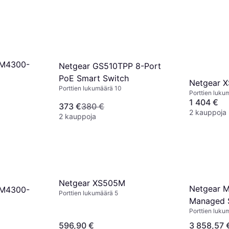
 M4300-
Netgear GS510TPP 8-Port
PoE Smart Switch
Netgear 
Porttien lukumäärä 10
Porttien luku
1 404 €
373 €
380 €
2 kauppoja
2 kauppoja
Netgear XS505M
Netgear 
 M4300-
Porttien lukumäärä 5
Managed 
Porttien luku
596,90 €
3 858,57 