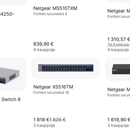
Netgear MS510TXM
Netgear 
M4250-
Porttien lukumäärä 8
Porttien luku
1 310,57 
639,90 €
Tai 6 maksua,
4 kauppoja
4 kauppoja
Netgear XS516TM
Netgear 
Porttien lukumäärä 18
Porttien luku
 Switch 8
1 818 €
1 825 €
1 619,90 
3 kauppoja
3 kauppoja