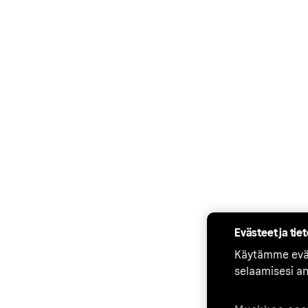
Evästeet ja tie
Käytämme eväs
selaamisesi a