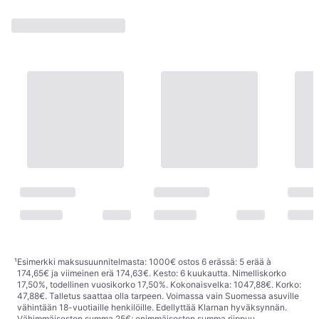
¹
Esimerkki maksusuunnitelmasta: 1000€ ostos 6 erässä: 5 erää à
174,65€ ja viimeinen erä 174,63€. Kesto: 6 kuukautta. Nimelliskorko
17,50%, todellinen vuosikorko 17,50%. Kokonaisvelka: 1047,88€. Korko:
47,88€. Talletus saattaa olla tarpeen. Voimassa vain Suomessa asuville
vähintään 18-vuotiaille henkilöille. Edellyttää Klarnan hyväksynnän.
Vähimmäisoston summa 25€; enimmäisoston summa riippuu