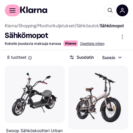
Kuluttajille
Yrityksille
Klarna
/
Shopping
/
Moottorikuljetukset
/
Sähköautot
/
Sähkömopot
Sähkömopot
Kokeile joustavia maksuja kanssa
Opettele miten
8 tuotteet
Suodatin
Suosio
Swoop Sähköskootteri Urban