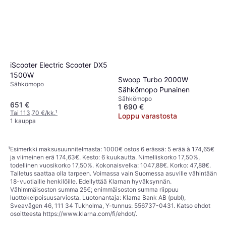
iScooter Electric Scooter DX5
1500W
Swoop Turbo 2000W
Sähkömopo
Sähkömopo Punainen
Sähkömopo
651 €
1 690 €
Tai 113,70 €/kk.
¹
Loppu varastosta
1 kauppa
¹
Esimerkki maksusuunnitelmasta: 1000€ ostos 6 erässä: 5 erää à 174,65€
ja viimeinen erä 174,63€. Kesto: 6 kuukautta. Nimelliskorko 17,50%,
todellinen vuosikorko 17,50%. Kokonaisvelka: 1047,88€. Korko: 47,88€.
Talletus saattaa olla tarpeen. Voimassa vain Suomessa asuville vähintään
18-vuotiaille henkilöille. Edellyttää Klarnan hyväksynnän.
Vähimmäisoston summa 25€; enimmäisoston summa riippuu
luottokelpoisuusarviosta. Luotonantaja: Klarna Bank AB (publ),
Sveavägen 46, 111 34 Tukholma, Y-tunnus: 556737-0431. Katso ehdot
osoitteesta
https://www.klarna.com/fi/ehdot/
.