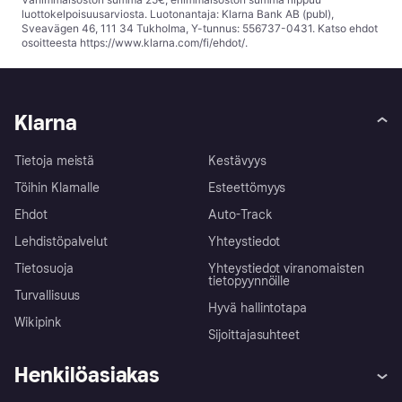
luottokelpoisuusarviosta. Luotonantaja: Klarna Bank AB (publ),
Sveavägen 46, 111 34 Tukholma, Y-tunnus: 556737-0431. Katso ehdot
osoitteesta
https://www.klarna.com/fi/ehdot/
.
Klarna
Tietoja meistä
Kestävyys
Töihin Klarnalle
Esteettömyys
Ehdot
Auto-Track
Lehdistöpalvelut
Yhteystiedot
Tietosuoja
Yhteystiedot viranomaisten
tietopyynnöille
Turvallisuus
Hyvä hallintotapa
Wikipink
Sijoittajasuhteet
Henkilöasiakas