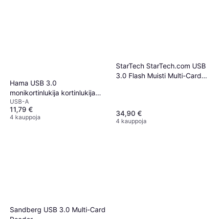
StarTech StarTech.com USB
3.0 Flash Muisti Multi-Card
Hama USB 3.0
Reader and Writer with USB-
monikortinlukija kortinlukija
C
USB-A
USB 3.0
11,79 €
34,90 €
4 kauppoja
4 kauppoja
Sandberg USB 3.0 Multi-Card