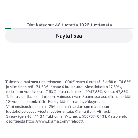
Olet katsonut 48 tuotetta 1026 tuotteesta
Näytä lisää
SanDisk Professional Pro-
StarTech StarTech.com USB
Reader
3.0 -kortinlukija/-kirjoitin
USB-C
USB-C
CFast 2.0 -korteille USB-C
39,90 €
kortinlukija USB 3.0/USB-C
66,99 €
3 kauppoja
2 kauppoja
1
2
3
...
13
...
22
¹
Esimerkki maksusuunnitelmasta: 1000€ ostos 6 erässä: 5 erää à 174,65€
ja viimeinen erä 174,63€. Kesto: 6 kuukautta. Nimelliskorko 17,50%,
todellinen vuosikorko 17,50%. Kokonaisvelka: 1047,88€. Korko: 47,88€.
Talletus saattaa olla tarpeen. Voimassa vain Suomessa asuville vähintään
18-vuotiaille henkilöille. Edellyttää Klarnan hyväksynnän.
Vähimmäisoston summa 25€; enimmäisoston summa riippuu
luottokelpoisuusarviosta. Luotonantaja: Klarna Bank AB (publ),
Sveavägen 46, 111 34 Tukholma, Y-tunnus: 556737-0431. Katso ehdot
osoitteesta
https://www.klarna.com/fi/ehdot/
.