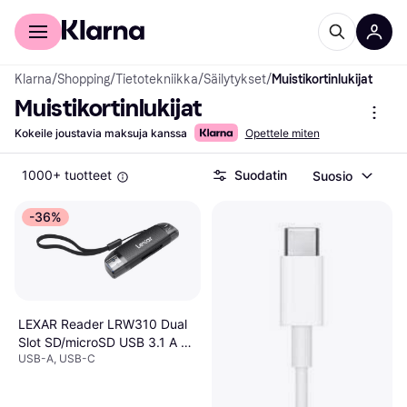
Kuluttajille
Yrityksille
Klarna
/
Shopping
/
Tietotekniikka
/
Säilytykset
/
Muistikortinlukijat
Muistikortinlukijat
Kokeile joustavia maksuja kanssa
Opettele miten
1000+ tuotteet
Suodatin
Suosio
-36%
LEXAR Reader LRW310 Dual
Slot SD/microSD USB 3.1 A +
USB-A, USB-C
C