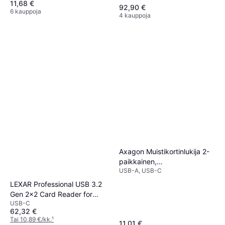
11,68 €
(00200131)
92,90 €
6 kauppoja
4 kauppoja
Axagon Muistikortinlukija 2-
paikkainen,
USB-A, USB-C
SD/mSD/MMC/TF, USB-C A
3.2 Gen 1, hopea
LEXAR Professional USB 3.2
Gen 2x2 Card Reader for
USB-C
CFexpress
62,32 €
Tai 10,89 €/kk.
¹
11,01 €