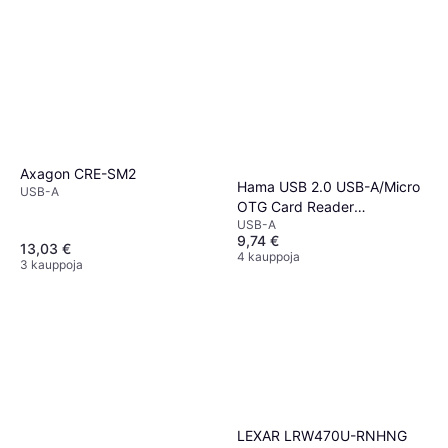
Axagon CRE-SM2
Hama USB 2.0 USB-A/Micro
USB-A
OTG Card Reader
USB-A
(00200130)
9,74 €
13,03 €
4 kauppoja
3 kauppoja
LEXAR LRW470U-RNHNG