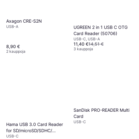
Axagon CRE-S2N
USB-A
UGREEN 2 in 1 USB C OTG
Card Reader (50706)
USB-C, USB-A
11,40 €
14,51 €
8,90 €
3 kauppoja
2 kauppoja
SanDisk PRO-READER Multi
Card
USB-C
Hama USB 3.0 Card Reader
for SD/microSD/SDHC/
USB-C
microSDHC/SDXC/microSDXC