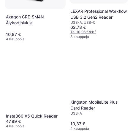
Apple USB-C to SD Card
LEXAR Professional Workflow
Reader
Axagon CRE-SM4N
USB 3.2 Gen2 Reader
USB-C
USB-A, USB-C
Älykortinlukija
43,71 €
62,73 €
Tai 7,64 €/kk.
¹
Tai 10,96 €/kk.
¹
3 kauppoja
10,87 €
3 kauppoja
4 kauppoja
Kingston MobileLite Plus
Card Reader
USB-A
Insta360 X5 Quick Reader
47,99 €
10,37 €
4 kauppoja
4 kauppoja