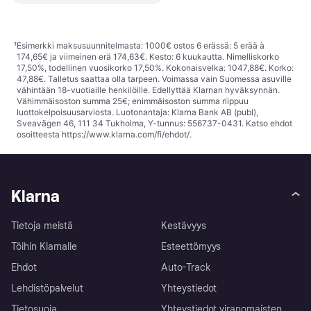
¹
Esimerkki maksusuunnitelmasta: 1000€ ostos 6 erässä: 5 erää à
174,65€ ja viimeinen erä 174,63€. Kesto: 6 kuukautta. Nimelliskorko
17,50%, todellinen vuosikorko 17,50%. Kokonaisvelka: 1047,88€. Korko:
47,88€. Talletus saattaa olla tarpeen. Voimassa vain Suomessa asuville
vähintään 18-vuotiaille henkilöille. Edellyttää Klarnan hyväksynnän.
Vähimmäisoston summa 25€; enimmäisoston summa riippuu
luottokelpoisuusarviosta. Luotonantaja: Klarna Bank AB (publ),
Sveavägen 46, 111 34 Tukholma, Y-tunnus: 556737-0431. Katso ehdot
osoitteesta
https://www.klarna.com/fi/ehdot/
.
Klarna
Tietoja meistä
Kestävyys
Töihin Klarnalle
Esteettömyys
Ehdot
Auto-Track
Lehdistöpalvelut
Yhteystiedot
Tietosuoja
Yhteystiedot viranomaisten