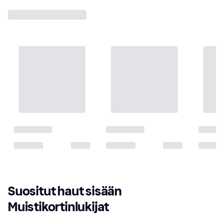
Suositut haut sisään 
Muistikortinlukijat