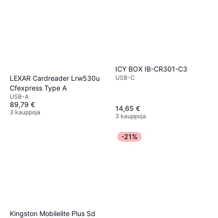
ICY BOX IB-CR301-C3
LEXAR Cardreader Lrw530u
USB-C
Cfexpress Type A
USB-A
89,79 €
14,65 €
3 kauppoja
3 kauppoja
-21%
Kingston Mobilelite Plus Sd