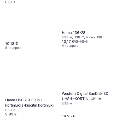
USB-A
Hama 136-28
USB-A, USB-C, Micro-USB
10,17 €
12,90 €
10,18 €
4 kauppoja
5 kauppoja
Western Digital SanDisk SD
UHS-I -KORTINLUKIJA
Hama USB 2.0 30 in 1
USB-A
kortinlukija-kirjoitin kortinlukija
USB-A
USB 2.0
9,99 €
19,25 €