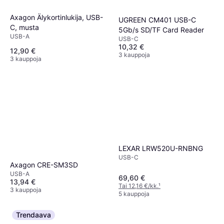
Axagon Älykortinlukija, USB-
UGREEN CM401 USB-C
C, musta
5Gb/s SD/TF Card Reader
USB-A
USB-C
10,32 €
12,90 €
3 kauppoja
3 kauppoja
LEXAR LRW520U-RNBNG
USB-C
Axagon CRE-SM3SD
USB-A
69,60 €
13,94 €
Tai 12,16 €/kk.
¹
3 kauppoja
5 kauppoja
Trendaava