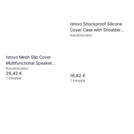
Istovo Shockproof Silicone
Cover Case with Shoulder
Kaiutinkotelo
Strap
Istovo Mesh Slip Cover
Multifunctional Speaker
Kaiutinkotelo
Protective Case
26,42 €
16,82 €
1 kauppa
1 kauppa