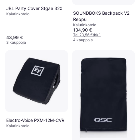
JBL Party Cover Stgae 320
SOUNDBOKS Backpack V2
Kaiutinkotelo
Reppu
Kaiutinkotelo
134,90 €
Tai 23,56 €/kk.
¹
43,99 €
4 kauppoja
3 kauppoja
Electro-Voice PXM-12M-CVR
Kaiutinkotelo