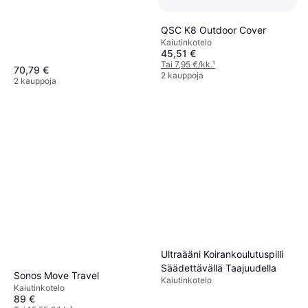
QSC K8 Outdoor Cover
Kaiutinkotelo
45,51 €
Tai 7,95 €/kk.
¹
70,79 €
2 kauppoja
2 kauppoja
Ultraääni Koirankoulutuspilli
Säädettävällä Taajuudella
Sonos Move Travel
Kaiutinkotelo
Kaiutinkotelo
89 €