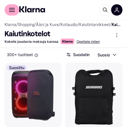
Kuluttajille
Yrityksille
Klarna
/
Shopping
/
Ääni ja Kuva
/
Kotiaudio
/
Kaiutintarvikkeet
/
Kaiutinkotelot
Kaiutinkotelot
Kokeile joustavia maksuja kanssa
Opettele miten
300+ tuotteet
Suodatin
Suosio
Suosittu