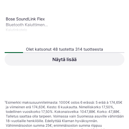
Bose SoundLink Flex
Bluetooth Kaiuttimen
Kaiutinkotelo
Kantolaukku
Olet katsonut 48 tuotetta 314 tuotteesta
Näytä lisää
Istovo Protective Mesh Slip
Dust Cover for Partybox 110
Kaiutinkotelo
Speaker
25,25 €
22,79 €
1 kauppa
1 kauppa
1
2
3
...
7
¹
Esimerkki maksusuunnitelmasta: 1000€ ostos 6 erässä: 5 erää à 174,65€
ja viimeinen erä 174,63€. Kesto: 6 kuukautta. Nimelliskorko 17,50%,
todellinen vuosikorko 17,50%. Kokonaisvelka: 1047,88€. Korko: 47,88€.
Talletus saattaa olla tarpeen. Voimassa vain Suomessa asuville vähintään
18-vuotiaille henkilöille. Edellyttää Klarnan hyväksynnän.
Vähimmäisoston summa 25€; enimmäisoston summa riippuu