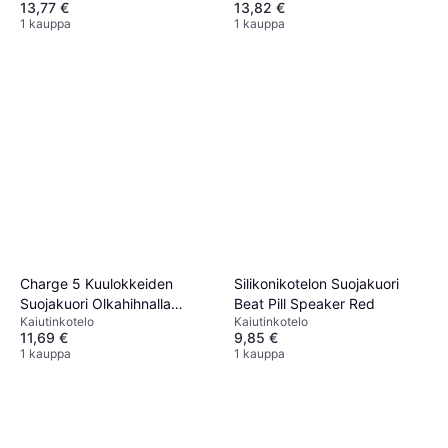
13,77 €
13,82 €
1 kauppa
1 kauppa
Charge 5 Kuulokkeiden
Silikonikotelon Suojakuori
Suojakuori Olkahihnalla
Beat Pill Speaker Red
Kaiutinkotelo
Kaiutinkotelo
Musta
11,69 €
9,85 €
1 kauppa
1 kauppa