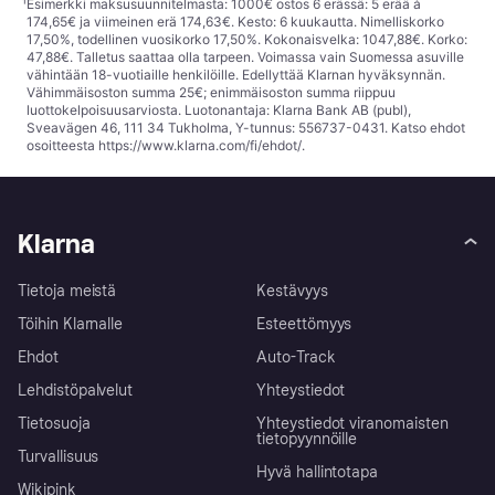
¹
Esimerkki maksusuunnitelmasta: 1000€ ostos 6 erässä: 5 erää à
174,65€ ja viimeinen erä 174,63€. Kesto: 6 kuukautta. Nimelliskorko
17,50%, todellinen vuosikorko 17,50%. Kokonaisvelka: 1047,88€. Korko:
47,88€. Talletus saattaa olla tarpeen. Voimassa vain Suomessa asuville
vähintään 18-vuotiaille henkilöille. Edellyttää Klarnan hyväksynnän.
Vähimmäisoston summa 25€; enimmäisoston summa riippuu
luottokelpoisuusarviosta. Luotonantaja: Klarna Bank AB (publ),
Sveavägen 46, 111 34 Tukholma, Y-tunnus: 556737-0431. Katso ehdot
osoitteesta
https://www.klarna.com/fi/ehdot/
.
Klarna
Tietoja meistä
Kestävyys
Töihin Klarnalle
Esteettömyys
Ehdot
Auto-Track
Lehdistöpalvelut
Yhteystiedot
Tietosuoja
Yhteystiedot viranomaisten
tietopyynnöille
Turvallisuus
Hyvä hallintotapa
Wikipink