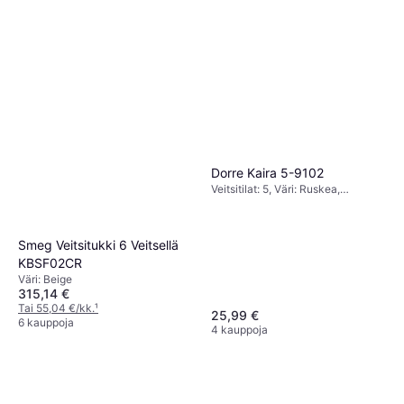
Dorre Kaira 5-9102
Veitsitilat: 5, Väri: Ruskea,
Korkeus: 23.4 cm, Leveys: 12 cm,
Pituus: 23 cm
Smeg Veitsitukki 6 Veitsellä
KBSF02CR
Väri: Beige
315,14 €
Tai 55,04 €/kk.
¹
25,99 €
6 kauppoja
4 kauppoja