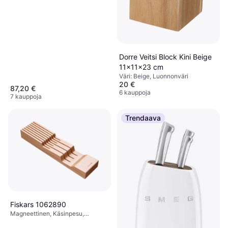
42.5 cm, Leveys: 20.5 cm
Dorre Veitsi Block Kini Beige
11x11x23 cm
Väri: Beige, Luonnonväri
20 €
87,20 €
6 kauppoja
7 kauppoja
Trendaava
Fiskars 1062890
Magneettinen, Käsinpesu,
Veitsitilat: 7, Väri: Luonnonväri,