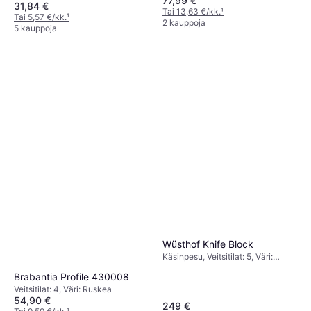
77,99 €
Musta
31,84 €
Tai 13,63 €/kk.
¹
Tai 5,57 €/kk.
¹
2 kauppoja
5 kauppoja
Wüsthof Knife Block
Käsinpesu, Veitsitilat: 5, Väri:
Ruskea, Musta, Korkeus: 28 cm,
Brabantia Profile 430008
Leveys: 11 cm
Veitsitilat: 4, Väri: Ruskea
54,90 €
249 €