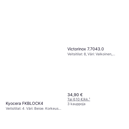
Victorinox 7.7043.0
Veitsitilat: 8, Väri: Valkoinen,
Musta, Korkeus: 25.7 cm
34,90 €
Tai 6,10 €/kk.
¹
Kyocera FKBLOCK4
3 kauppoja
Veitsitilat: 4, Väri: Beige, Korkeus:
52,73 €
67 €
6.5 cm, Leveys: 9 cm
3 kauppoja