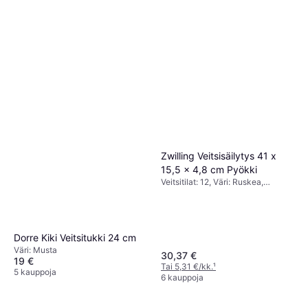
Zwilling Veitsisäilytys 41 x
15,5 x 4,8 cm Pyökki
Veitsitilat: 12, Väri: Ruskea,
Korkeus: 4.8 cm, Leveys: 15.5 cm,
Pituus: 41 cm
Dorre Kiki Veitsitukki 24 cm
Väri: Musta
30,37 €
19 €
Tai 5,31 €/kk.
¹
5 kauppoja
6 kauppoja