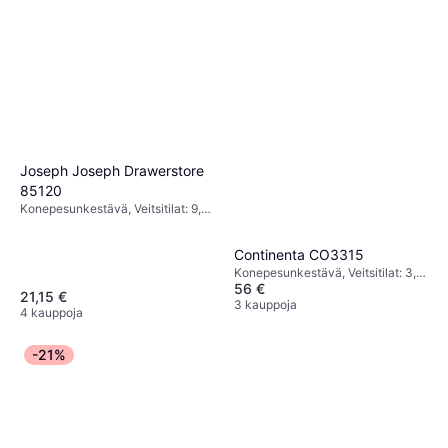
Joseph Joseph Drawerstore
85120
Konepesunkestävä, Veitsitilat: 9,
Väri: Harmaa, Korkeus: 7.5 cm,
Leveys: 14 cm, Pituus: 39.8 cm
Continenta CO3315
Konepesunkestävä, Veitsitilat: 3,
56 €
Väri: Ruskea, Korkeus: 22 cm,
21,15 €
Leveys: 9 cm, Pituus: 27.5 cm
3 kauppoja
4 kauppoja
-21%