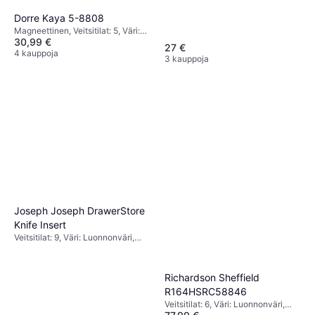
22.2 cm, Leveys: 10 cm, Pituus: 20
cm
Dorre Kaya 5-8808
Magneettinen, Veitsitilat: 5, Väri:
30,99 €
Ruskea, Korkeus: 22 cm, Leveys:
27 €
22 cm, Pituus: 2.5 cm
4 kauppoja
3 kauppoja
Joseph Joseph DrawerStore
Knife Insert
Veitsitilat: 9, Väri: Luonnonväri,
Korkeus: 8.4 cm, Syvyys: 39.7 cm,
Leveys: 11.5 cm, Pituus: 39.7 cm
Richardson Sheffield
R164HSRC58846
Veitsitilat: 6, Väri: Luonnonväri,