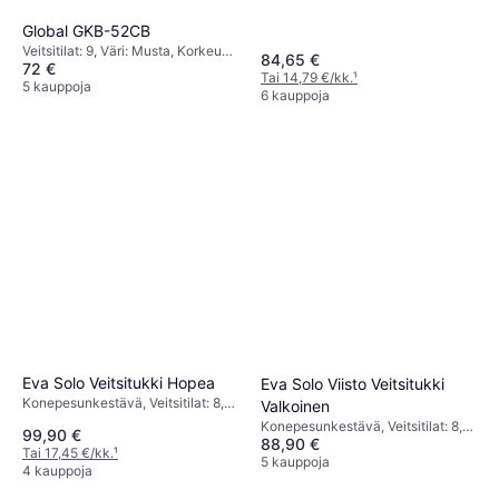
Beige, Korkeus: 18.5 cm, Syvyys:
15 cm, Pituus: 30 cm
Global GKB-52CB
Veitsitilat: 9, Väri: Musta, Korkeus:
84,65 €
72 €
28 cm, Leveys: 10 cm, Pituus: 20
Tai 14,79 €/kk.
¹
cm
5 kauppoja
6 kauppoja
Eva Solo Veitsitukki Hopea
Eva Solo Viisto Veitsitukki
Konepesunkestävä, Veitsitilat: 8,
Valkoinen
Väri: Hopea, Korkeus: 31 cm,
Konepesunkestävä, Veitsitilat: 8,
99,90 €
Leveys: 7.5 cm, Pituus: 20 cm
88,90 €
Väri: Valkoinen, Korkeus: 31 cm,
Tai 17,45 €/kk.
¹
Leveys: 7.5 cm, Pituus: 20 cm
5 kauppoja
4 kauppoja