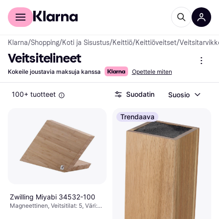
Kuluttajille
Yrityksille
Klarna
/
Shopping
/
Koti ja Sisustus
/
Keittiö
/
Keittiöveitset
/
Veitsitarvik
Veitsitelineet
Kokeile joustavia maksuja kanssa
Opettele miten
100+ tuotteet
Suodatin
Suosio
Trendaava
Zwilling Miyabi 34532-100
Magneettinen, Veitsitilat: 5, Väri:
Ruskea, Korkeus: 23 cm, Syvyys: