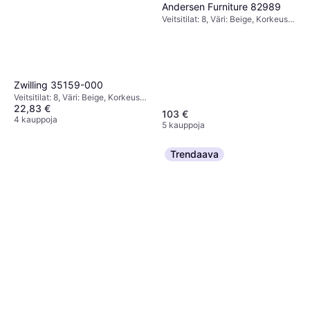
Andersen Furniture 82989
Veitsitilat: 8, Väri: Beige, Korkeus:
24 cm, Syvyys: 8.5 cm, Leveys: 22
cm
Zwilling 35159-000
Veitsitilat: 8, Väri: Beige, Korkeus:
22,83 €
4.8 cm, Leveys: 10.8 cm, Pituus:
103 €
41 cm
4 kauppoja
5 kauppoja
Trendaava