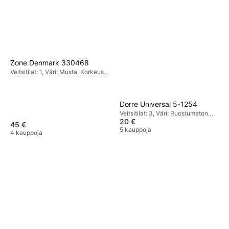
Zone Denmark 330468
Veitsitilat: 1, Väri: Musta, Korkeus:
24 cm, Leveys: 9 cm, Pituus: 17
cm
Dorre Universal 5-1254
Veitsitilat: 3, Väri: Ruostumaton
20 €
Teräs, Korkeus: 22.5 cm, Leveys:
45 €
11 cm, Pituus: 11 cm
5 kauppoja
4 kauppoja