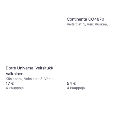
Continenta CO4870
Veitsitilat: 5, Väri: Ruskea,
Korkeus: 20 cm, Syvyys: 22 cm,
Leveys: 9 cm
Dorre Universal Veitsitukki
Valkoinen
Käsinpesu, Veitsitilat: 3, Väri:
54 €
17 €
Valkoinen, Korkeus: 22.5 cm,
4 kauppoja
Leveys: 11 cm
4 kauppoja