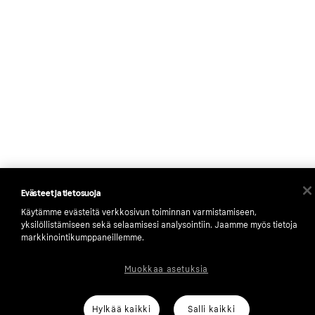
Evästeet ja tietosuoja
Käytämme evästeitä verkkosivun toiminnan varmistamiseen,
yksilöllistämiseen sekä selaamisesi analysointiin. Jaamme myös tietoja
markkinointikumppaneillemme.
Muokkaa asetuksia
Hylkää kaikki
Salli kaikki