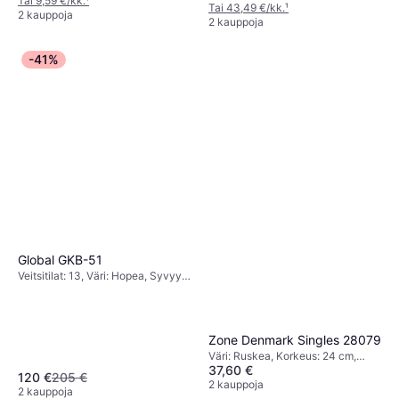
Tai 9,59 €/kk.
¹
Tai 43,49 €/kk.
¹
2 kauppoja
2 kauppoja
-41%
Global GKB-51
Veitsitilat: 13, Väri: Hopea, Syvyys:
13 cm, Leveys: 25 cm
Zone Denmark Singles 28079
Väri: Ruskea, Korkeus: 24 cm,
37,60 €
Leveys: 9 cm, Pituus: 17 cm
120 €
205 €
2 kauppoja
2 kauppoja