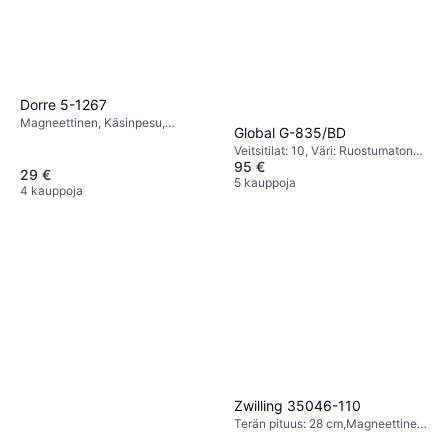
Dorre 5-1267
Magneettinen, Käsinpesu,
Global G-835/BD
Veitsitilat: 5, Väri: Beige, Korkeus:
Veitsitilat: 10, Väri: Ruostumaton
10.5 cm, Leveys: 22.5 cm, Pituus:
95 €
Teräs, Korkeus: 27.8 cm, Syvyys:
20 cm
29 €
38.4 cm, Leveys: 16 cm
5 kauppoja
4 kauppoja
Zwilling 35046-110
Terän pituus: 28 cm,Magneettinen,
Käsinpesu, Veitsitilat: 5, Väri: