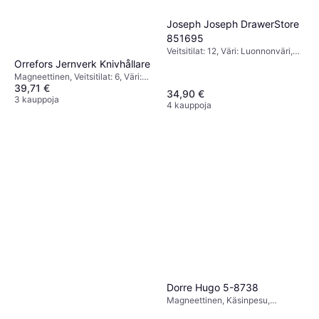
Joseph Joseph DrawerStore
851695
Veitsitilat: 12, Väri: Luonnonväri,
Korkeus: 8.1 cm, Leveys: 17.6 cm,
Orrefors Jernverk Knivhållare
Pituus: 39.6 cm
Magneettinen, Veitsitilat: 6, Väri:
39,71 €
Beige, Korkeus: 25 cm, Leveys: 10
34,90 €
cm, Pituus: 22 cm
3 kauppoja
4 kauppoja
Dorre Hugo 5-8738
Magneettinen, Käsinpesu,
Veitsitilat: 5, Väri: Musta, Korkeus: