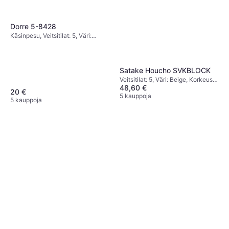
Dorre 5-8428
Käsinpesu, Veitsitilat: 5, Väri:
Musta, Korkeus: 23 cm, Syvyys: 11
cm, Leveys: 20 cm
Satake Houcho SVKBLOCK
Veitsitilat: 5, Väri: Beige, Korkeus:
48,60 €
24 cm, Leveys: 13 cm
20 €
5 kauppoja
5 kauppoja