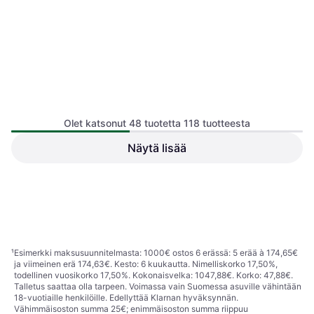
Olet katsonut 48 tuotetta 118 tuotteesta
Mareld 58850
Näytä lisää
Magneettinen, Veitsitilat: 7, Väri:
Georg Jensen Alfredo
Ruskea, Korkeus: 21 cm, Syvyys: 2
10019633
cm, Leveys: 22.5 cm
Käsinpesu, Veitsitilat: 5, Väri:
123 €
Musta, Korkeus: 23 cm, Syvyys:
28 €
8.8 cm, Leveys: 21 cm
2 kauppoja
2 kauppoja
1
2
3
¹
Esimerkki maksusuunnitelmasta: 1000€ ostos 6 erässä: 5 erää à 174,65€
ja viimeinen erä 174,63€. Kesto: 6 kuukautta. Nimelliskorko 17,50%,
todellinen vuosikorko 17,50%. Kokonaisvelka: 1047,88€. Korko: 47,88€.
Talletus saattaa olla tarpeen. Voimassa vain Suomessa asuville vähintään
18-vuotiaille henkilöille. Edellyttää Klarnan hyväksynnän.
Vähimmäisoston summa 25€; enimmäisoston summa riippuu