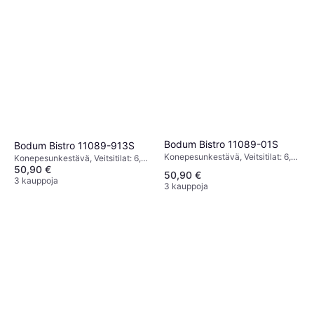
Bodum Bistro 11089-01S
Bodum Bistro 11089-913S
Konepesunkestävä, Veitsitilat: 6,
Konepesunkestävä, Veitsitilat: 6,
Väri: Musta, Korkeus: 20.1 cm,
50,90 €
Väri: Valkoinen, Korkeus: 20.1 cm,
50,90 €
Syvyys: 6.8 cm, Leveys: 21.3 cm,
Syvyys: 6.8 cm, Leveys: 21.3 cm,
3 kauppoja
3 kauppoja
Pituus: 22 cm
Pituus: 22 cm