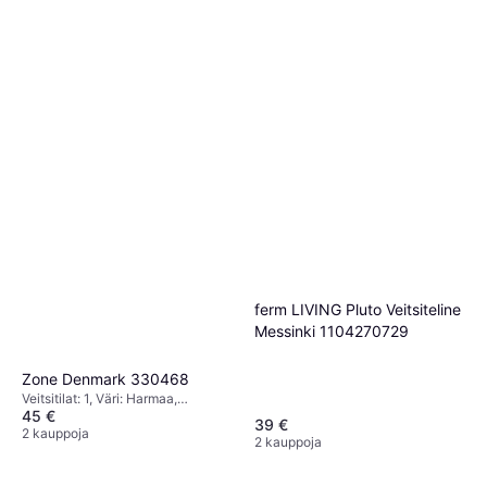
ferm LIVING Pluto Veitsiteline
Messinki 1104270729
Zone Denmark 330468
Veitsitilat: 1, Väri: Harmaa,
45 €
Korkeus: 24 cm, Leveys: 9 cm,
39 €
Pituus: 17 cm
2 kauppoja
2 kauppoja