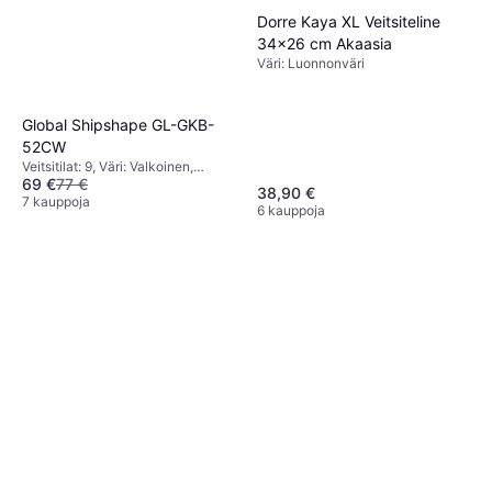
Dorre Kaya XL Veitsiteline
34x26 cm Akaasia
Väri: Luonnonväri
Global Shipshape GL-GKB-
52CW
Veitsitilat: 9, Väri: Valkoinen,
69 €
77 €
Korkeus: 28 cm, Leveys: 10 cm,
38,90 €
Pituus: 20 cm
7 kauppoja
6 kauppoja