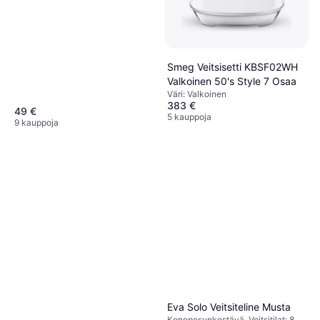
Korkeus: 5.8 cm, Leveys: 10.6 cm,
Pituus: 43.8 cm
Smeg Veitsisetti KBSF02WH
Valkoinen 50's Style 7 Osaa
Väri: Valkoinen
383 €
49 €
5 kauppoja
9 kauppoja
Eva Solo Veitsiteline Musta
Konepesunkestävä, Veitsitilat: 8,