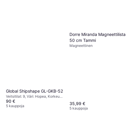
Dorre Miranda Magneettilista
50 cm Tammi
Magneettinen
Global Shipshape GL-GKB-52
Veitsitilat: 9, Väri: Hopea, Korkeus:
90 €
28 cm, Leveys: 10 cm, Pituus: 20
35,99 €
cm
5 kauppoja
5 kauppoja