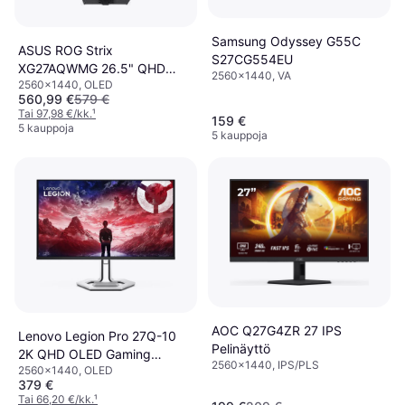
Samsung Odyssey G55C
ASUS ROG Strix
S27CG554EU
XG27AQWMG 26.5" QHD
2560x1440, VA
2560x1440, OLED
OLED 280Hz Gaming Monitor
560,99 €
579 €
Tai 97,98 €/kk.
¹
159 €
5 kauppoja
5 kauppoja
AOC Q27G4ZR 27 IPS
Lenovo Legion Pro 27Q-10
Pelinäyttö
2K QHD OLED Gaming
2560x1440, IPS/PLS
2560x1440, OLED
Monitor
379 €
Tai 66,20 €/kk.
¹