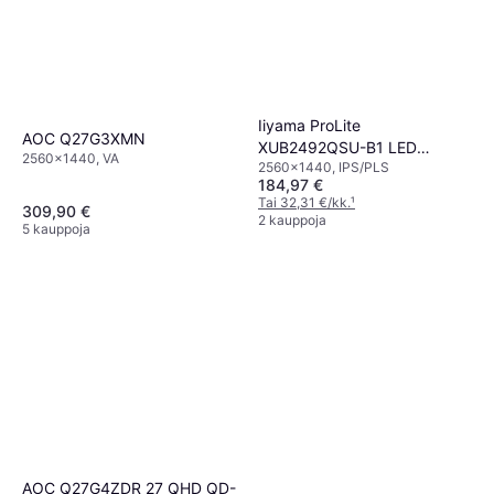
Iiyama ProLite
AOC Q27G3XMN
XUB2492QSU-B1 LED
2560x1440, VA
2560x1440, IPS/PLS
Monitor
184,97 €
Tai 32,31 €/kk.
¹
309,90 €
2 kauppoja
5 kauppoja
AOC Q27G4ZDR 27 QHD QD-