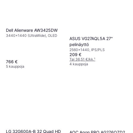
Dell Alienware AW3425DW
3440x1440 (UltraWide), OLED
ASUS VG27AQL5A 27"
pelinäyttö
2560x1440, IPS/PLS
209 €
Tai 36,51 €/kk.
¹
766 €
4 kauppoja
5 kauppoja
LG 32G600A-B 32 Quad HD
AOC Agon PRO AG276QZD2