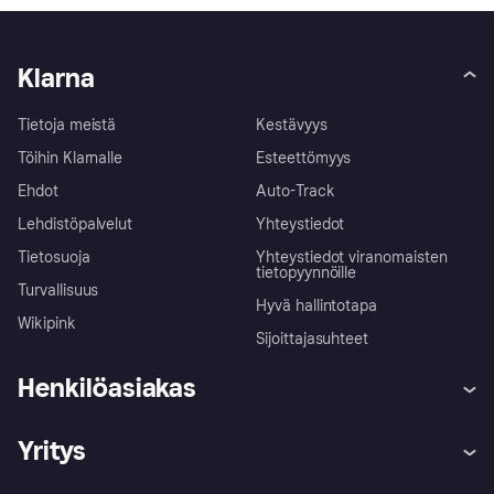
Klarna
Tietoja meistä
Kestävyys
Töihin Klarnalle
Esteettömyys
Ehdot
Auto-Track
Lehdistöpalvelut
Yhteystiedot
Tietosuoja
Yhteystiedot viranomaisten
tietopyynnöille
Turvallisuus
Hyvä hallintotapa
Wikipink
Sijoittajasuhteet
Henkilöasiakas
Ohje
Reklamaatiot
Yritys
Kirjaudu sisään
Shoppaile turvallisesti Klarnalla