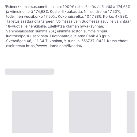
¹
Esimerkki maksusuunnitelmasta: 1000€ ostos 6 erässä: 5 erää à 174,65€
ja viimeinen erä 174,63€. Kesto: 6 kuukautta. Nimelliskorko 17,50%,
todellinen vuosikorko 17,50%. Kokonaisvelka: 1047,88€. Korko: 47,88€.
Talletus saattaa olla tarpeen. Voimassa vain Suomessa asuville vähintään
18-vuotiaille henkilöille. Edellyttää Klarnan hyväksynnän.
Vähimmäisoston summa 25€; enimmäisoston summa riippuu
luottokelpoisuusarviosta. Luotonantaja: Klarna Bank AB (publ),
Sveavägen 46, 111 34 Tukholma, Y-tunnus: 556737-0431. Katso ehdot
osoitteesta
https://www.klarna.com/fi/ehdot/
.