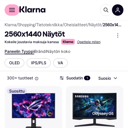
Kuluttajille
Yrityksille
Klarna
/
Shopping
/
Tietotekniikka
/
Oheislaitteet
/
Näytöt
/
2560x1440 Näytöt
2560x1440 Näytöt
Kokeile joustavia maksuja kanssa
Opettele miten
Paneelin Tyyppi
Brändi
Näytön koko
OLED
IPS/PLS
VA
300+ tuotteet
Suodatin
Suosio
1
Suosittu