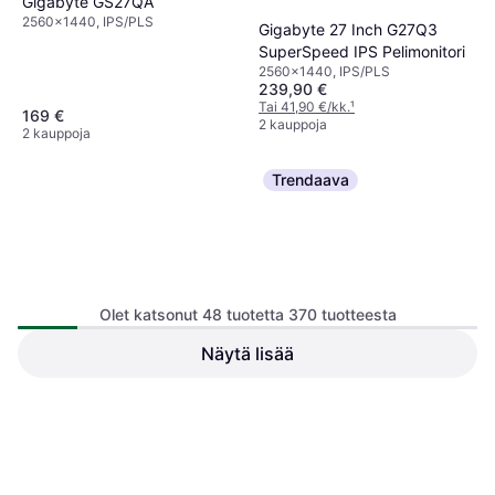
Gigabyte GS27QA
2560x1440, IPS/PLS
Gigabyte 27 Inch G27Q3
SuperSpeed IPS Pelimonitori
2560x1440, IPS/PLS
239,90 €
Tai 41,90 €/kk.
¹
169 €
2 kauppoja
2 kauppoja
Trendaava
Olet katsonut 48 tuotetta 370 tuotteesta
Samsung EM32DX 31.5 Inch
Näytä lisää
QHD Battery
2560x1440
Philips Evnia 32M2C5501
2560x1440, VA
279 €
699 €
719 €
4 kauppoja
3 kauppoja
1
2
3
...
6
...
8