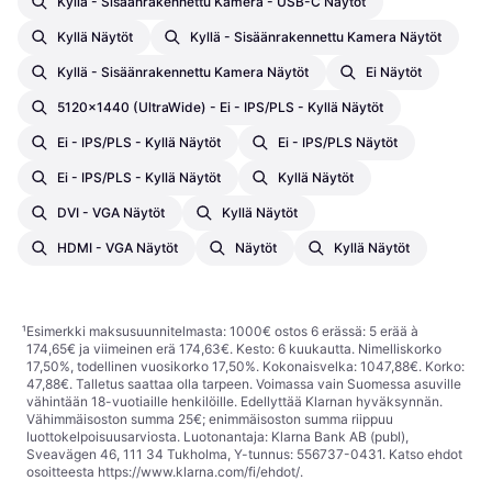
Kyllä - Sisäänrakennettu Kamera - USB-C Näytöt
Kyllä Näytöt
Kyllä - Sisäänrakennettu Kamera Näytöt
Kyllä - Sisäänrakennettu Kamera Näytöt
Ei Näytöt
5120x1440 (UltraWide) - Ei - IPS/PLS - Kyllä Näytöt
Ei - IPS/PLS - Kyllä Näytöt
Ei - IPS/PLS Näytöt
Ei - IPS/PLS - Kyllä Näytöt
Kyllä Näytöt
DVI - VGA Näytöt
Kyllä Näytöt
HDMI - VGA Näytöt
Näytöt
Kyllä Näytöt
¹
Esimerkki maksusuunnitelmasta: 1000€ ostos 6 erässä: 5 erää à
174,65€ ja viimeinen erä 174,63€. Kesto: 6 kuukautta. Nimelliskorko
17,50%, todellinen vuosikorko 17,50%. Kokonaisvelka: 1047,88€. Korko:
47,88€. Talletus saattaa olla tarpeen. Voimassa vain Suomessa asuville
vähintään 18-vuotiaille henkilöille. Edellyttää Klarnan hyväksynnän.
Vähimmäisoston summa 25€; enimmäisoston summa riippuu
luottokelpoisuusarviosta. Luotonantaja: Klarna Bank AB (publ),
Sveavägen 46, 111 34 Tukholma, Y-tunnus: 556737-0431. Katso ehdot
osoitteesta
https://www.klarna.com/fi/ehdot/
.