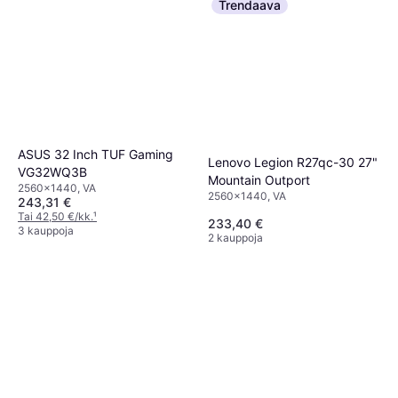
Trendaava
ASUS 32 Inch TUF Gaming
Lenovo Legion R27qc-30 27"
VG32WQ3B
Mountain Outport
2560x1440, VA
2560x1440, VA
243,31 €
Tai 42,50 €/kk.
¹
233,40 €
3 kauppoja
2 kauppoja