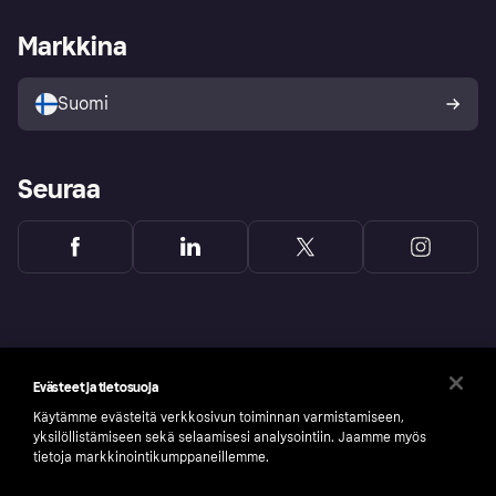
Kauppiastuki
Kehittäjät
Klarna app
Yksityisyysasetukset
Kirjaudu sisään yrityksenä
Operatiivinen tila
Markkina
Tutustu kauppoihin
Peruutusoikeutesi
Myy Klarnalla
Kumppanit ja integraatiot
Ostajan turva
Suomi
Seuraa
Evästeet ja tietosuoja
Käytämme evästeitä verkkosivun toiminnan varmistamiseen,
yksilöllistämiseen sekä selaamisesi analysointiin. Jaamme myös
tietoja markkinointikumppaneillemme.