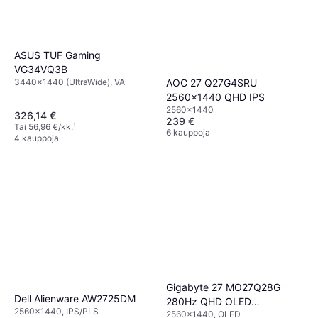
ASUS TUF Gaming
VG34VQ3B
3440x1440 (UltraWide), VA
AOC 27 Q27G4SRU
2560x1440 QHD IPS
2560x1440
326,14 €
239 €
Tai 56,96 €/kk.
¹
6 kauppoja
4 kauppoja
Gigabyte 27 MO27Q28G
Dell Alienware AW2725DM
280Hz QHD OLED
2560x1440, IPS/PLS
2560x1440, OLED
Pelimonitori