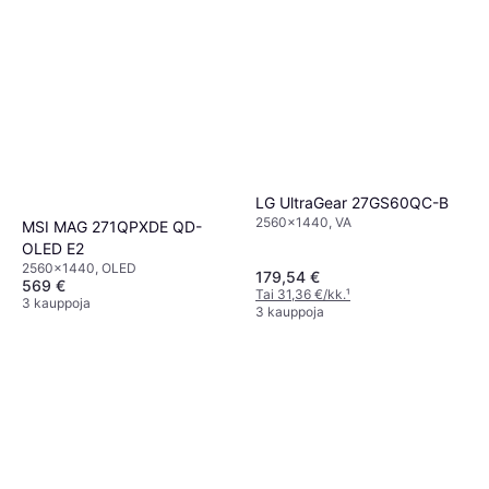
LG UltraGear 27GS60QC-B
2560x1440, VA
MSI MAG 271QPXDE QD-
OLED E2
2560x1440, OLED
179,54 €
569 €
Tai 31,36 €/kk.
¹
3 kauppoja
3 kauppoja