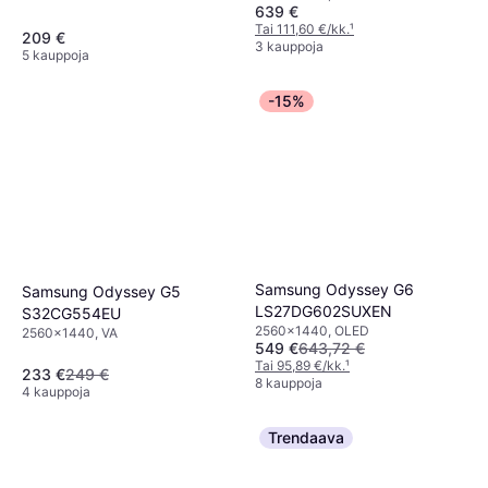
639 €
Tai 111,60 €/kk.
¹
209 €
3 kauppoja
5 kauppoja
-15%
Samsung Odyssey G6
Samsung Odyssey G5
LS27DG602SUXEN
S32CG554EU
2560x1440, OLED
2560x1440, VA
549 €
643,72 €
Tai 95,89 €/kk.
¹
233 €
249 €
8 kauppoja
4 kauppoja
Trendaava