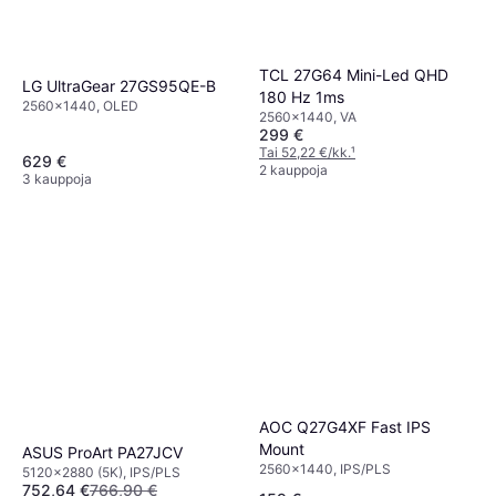
TCL 27G64 Mini-Led QHD
LG UltraGear 27GS95QE-B
180 Hz 1ms
2560x1440, OLED
2560x1440, VA
299 €
Tai 52,22 €/kk.
¹
629 €
2 kauppoja
3 kauppoja
AOC Q27G4XF Fast IPS
Mount
ASUS ProArt PA27JCV
2560x1440, IPS/PLS
5120x2880 (5K), IPS/PLS
752,64 €
766,90 €