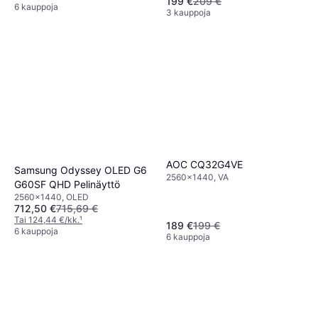
199 €
209 €
6 kauppoja
3 kauppoja
AOC CQ32G4VE
Samsung Odyssey OLED G6
2560x1440, VA
G60SF QHD Pelinäyttö
2560x1440, OLED
712,50 €
715,69 €
Tai 124,44 €/kk.
¹
189 €
199 €
6 kauppoja
6 kauppoja