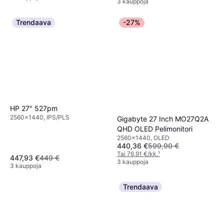
3 kauppoja
Trendaava
-27%
HP 27" 527pm
2560x1440, IPS/PLS
Gigabyte 27 Inch MO27Q2A
QHD OLED Pelimonitori
2560x1440, OLED
440,36 €
599,90 €
Tai 76,91 €/kk.
¹
447,93 €
449 €
3 kauppoja
3 kauppoja
Trendaava