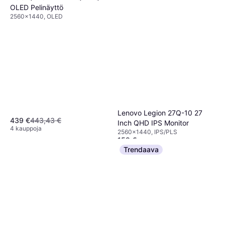
OLED Pelinäyttö
2560x1440, OLED
Lenovo Legion 27Q-10 27
439 €
443,43 €
Inch QHD IPS Monitor
4 kauppoja
2560x1440, IPS/PLS
159 €
Tai 27,77 €/kk.
¹
Trendaava
4 kauppoja