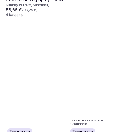
Kiinnityssuihke, Mineraali,
58,65 €
Tuoksuva, Kosteuttava, Vitamiinit
293,25 €/L
4 kauppoja
Urban Decay All Nighter
Makeup Setting Spray
Kiinnityssuihke, Vedenkestävä
Natural Finish
14,40 €
480,00 €/L
7 kauppoja
Trendaava
Trendaava