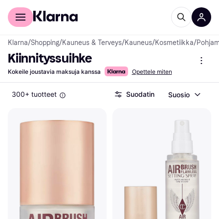
Kuluttajille
Yrityksille
Klarna
/
Shopping
/
Kauneus & Terveys
/
Kauneus
/
Kosmetiikka
/
Pohjam
Kiinnityssuihke
Kokeile joustavia maksuja kanssa
Opettele miten
300+ tuotteet
Suodatin
Suosio