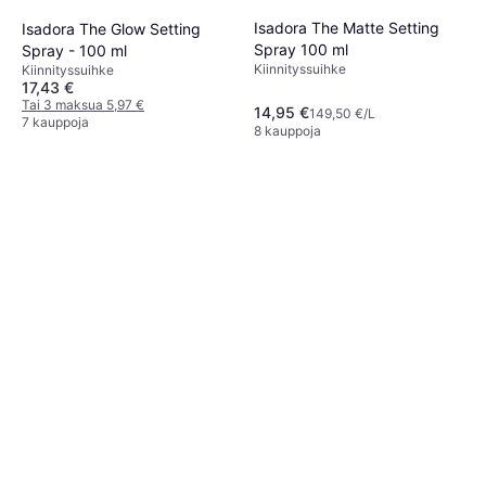
33 €
330,13 €/L
5 kauppoja
Isadora The Matte Setting
Isadora The Glow Setting
Spray 100 ml
Spray - 100 ml
Kiinnityssuihke
Kiinnityssuihke
17,43 €
Tai 3 maksua 5,97 €
14,95 €
149,50 €/L
7 kauppoja
8 kauppoja