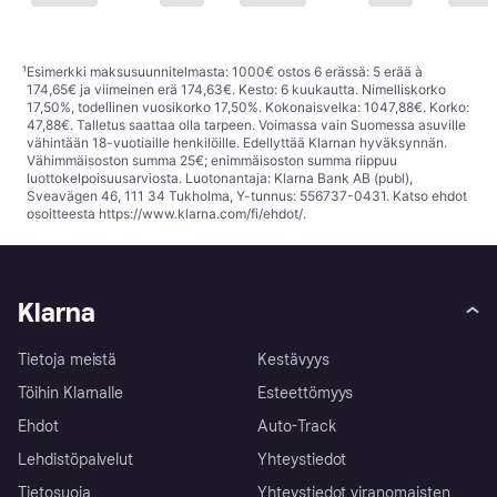
¹
Esimerkki maksusuunnitelmasta: 1000€ ostos 6 erässä: 5 erää à
174,65€ ja viimeinen erä 174,63€. Kesto: 6 kuukautta. Nimelliskorko
17,50%, todellinen vuosikorko 17,50%. Kokonaisvelka: 1047,88€. Korko:
47,88€. Talletus saattaa olla tarpeen. Voimassa vain Suomessa asuville
vähintään 18-vuotiaille henkilöille. Edellyttää Klarnan hyväksynnän.
Vähimmäisoston summa 25€; enimmäisoston summa riippuu
luottokelpoisuusarviosta. Luotonantaja: Klarna Bank AB (publ),
Sveavägen 46, 111 34 Tukholma, Y-tunnus: 556737-0431. Katso ehdot
osoitteesta
https://www.klarna.com/fi/ehdot/
.
Klarna
Tietoja meistä
Kestävyys
Töihin Klarnalle
Esteettömyys
Ehdot
Auto-Track
Lehdistöpalvelut
Yhteystiedot
Tietosuoja
Yhteystiedot viranomaisten