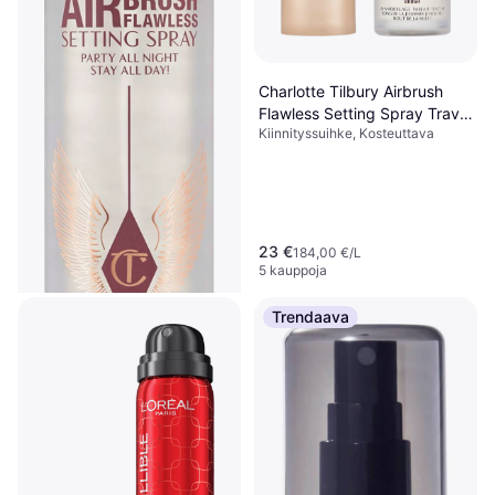
Charlotte Tilbury Airbrush
Flawless Setting Spray Travel
Kiinnityssuihke, Kosteuttava
- Clear
23 €
184,00 €/L
5 kauppoja
Trendaava