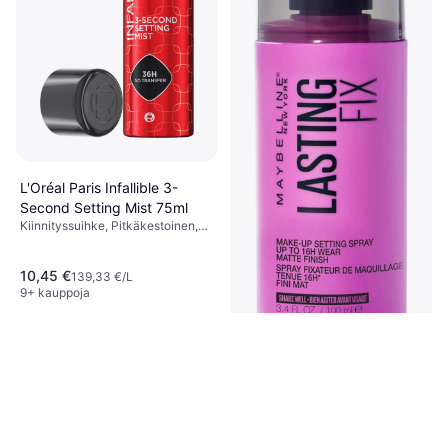
Charlotte Tilbury Airbrush
Flawless Setting Spray 100
Kiinnityssuihke
ml
37,95 €
379,50 €/L
5 kauppoja
L'Oréal Paris Infallible 3-
Second Setting Mist 75ml
Kiinnityssuihke, Pitkäkestoinen,
Vedenkestävä
10,45 €
139,33 €/L
9+ kauppoja
Maybelline Face Studio
Setting Spray Lasting Fix
Kiinnityssuihke, Mattapintainen,
100ml