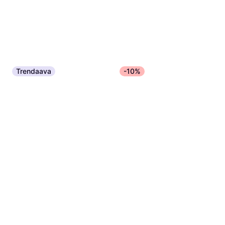
Trendaava
-10%
Revolution Beauty Hyaluronic
Setting Spray 100ml
Kiinnityssuihke, Kosteuttava, Kiilto
7,60 €
76,00 €/L
7 kauppoja
Clinique The Day Makeup
Setting Spray 100ml
Kiinnityssuihke