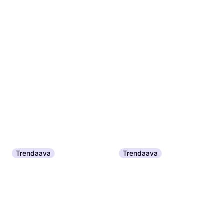
Trendaava
Trendaava
BareMinerals Original Mineral
Veil 24hr Natural Matte
Revolution Beauty Makeup