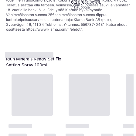
todellinen vuosikorko 17,50%. Kokonaisvelka: 1047,88€. Korko: 47,88€.
6,20 €
Pitkäkestoinen, Mattapintainen,
62,00 €/L
Talletus saattaa olla tarpeen. Voimassa vain Suomessa asuville vähintään
Kosteuttava
7 kauppoja
18-vuotiaille henkilöille. Edellyttää Klarnan hyväksynnän.
Vähimmäisoston summa 25€; enimmäisoston summa riippuu
luottokelpoisuusarviosta. Luotonantaja: Klarna Bank AB (publ),
Sveavägen 46, 111 34 Tukholma, Y-tunnus: 556737-0431. Katso ehdot
osoitteesta
https://www.klarna.com/fi/ehdot/
.
Idun Minerals Ready Set Fix
Setting Spray 100ml
Kiinnityssuihke, Kiilto,
20,93 €
Dermatologisesti Testattu,
209,30 €/L
Hajusteeton, Kosteuttava
Tai 3 maksua 7,17 €
6 kauppoja