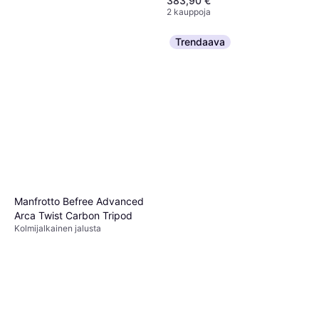
383,90 €
2 kauppoja
Trendaava
Xiaomi Zoom Floor Tripod 62"
40,22 €
Tai 7,03 €/kk.
¹
4 kauppoja
Manfrotto Befree Advanced
Arca Twist Carbon Tripod
Kolmijalkainen jalusta