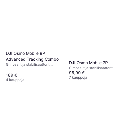
DJI Osmo Mobile 8P
Advanced Tracking Combo
DJI Osmo Mobile 7P
Gimbaalit ja stabilisaattorit,
Gimbaalit ja stabilisaattorit,
Gimbaalipää
95,99 €
Puhelinteline
189 €
7 kauppoja
4 kauppoja