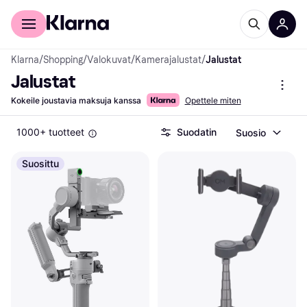
Kuluttajille
Yrityksille
Klarna
/
Shopping
/
Valokuvat
/
Kamerajalustat
/
Jalustat
Jalustat
Kokeile joustavia maksuja kanssa
Opettele miten
1000+ tuotteet
Suodatin
Suosio
Suosittu