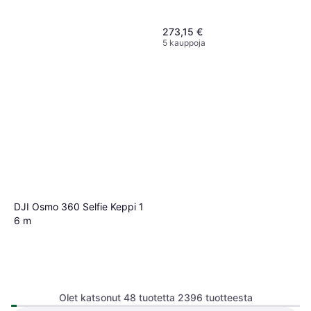
273,15 €
5 kauppoja
Manfrotto MVMXPROC5
Yksijalkainen jalusta, Videopää
348 €
5 kauppoja
DJI Osmo 360 Selfie Keppi 1
6 m
Olet katsonut 48 tuotetta 2396 tuotteesta