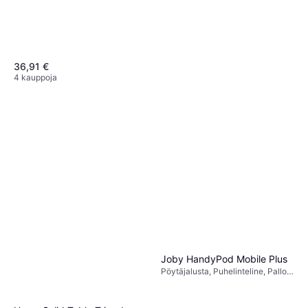
36,91 €
4 kauppoja
Joby HandyPod Mobile Plus
Pöytäjalusta, Puhelinteline, Pallo-
Manfrotto Element Mii
osa
Yksijalkainen jalusta, Ilman päätä
45,23 €