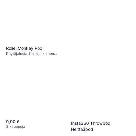
Rollei Monkey Pod
Pöytäjalusta, Kolmijalkainen
jalusta, Pallo-osa
Insta360 114cm Invisible
Selfie Stick
Selfietikku, Ilman päätä,
24 €
Puhelinteline
8 kauppoja
9,90 €
Insta360 Throwpod
3 kauppoja
Heittääpod
59,99 €