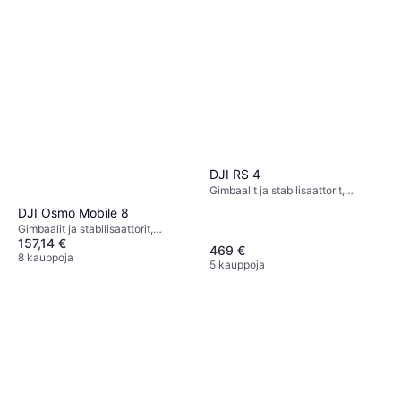
DJI RS 4
Gimbaalit ja stabilisaattorit,
Gimbaalipää
DJI Osmo Mobile 8
Gimbaalit ja stabilisaattorit,
157,14 €
Puhelinteline
469 €
8 kauppoja
5 kauppoja