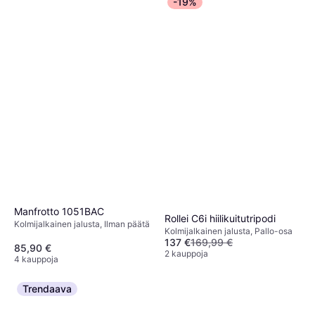
-19%
7 kauppoja
Ulanzi MT-11
Pöytäjalusta, Pallo-osa
25,90 €
Tai 4,53 €/kk.
¹
2 kauppoja
Manfrotto 1051BAC
Rollei C6i hiilikuitutripodi
Kolmijalkainen jalusta, Ilman päätä
Kolmijalkainen jalusta, Pallo-osa
137 €
169,99 €
85,90 €
2 kauppoja
4 kauppoja
Trendaava