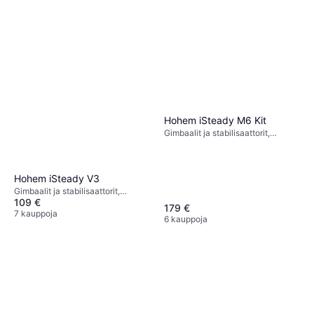
7 kauppoja
Hohem iSteady M6 Kit
Gimbaalit ja stabilisaattorit,
Puhelinteline
Hohem iSteady V3
Gimbaalit ja stabilisaattorit,
109 €
Gimbaalipää, Puhelinteline
179 €
7 kauppoja
6 kauppoja