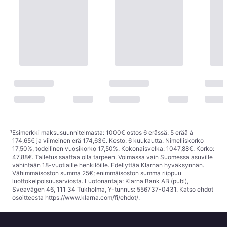
Tai 7,30 €/kk.
¹
5 kauppoja
¹
Esimerkki maksusuunnitelmasta: 1000€ ostos 6 erässä: 5 erää à
174,65€ ja viimeinen erä 174,63€. Kesto: 6 kuukautta. Nimelliskorko
17,50%, todellinen vuosikorko 17,50%. Kokonaisvelka: 1047,88€. Korko:
47,88€. Talletus saattaa olla tarpeen. Voimassa vain Suomessa asuville
vähintään 18-vuotiaille henkilöille. Edellyttää Klarnan hyväksynnän.
Vähimmäisoston summa 25€; enimmäisoston summa riippuu
luottokelpoisuusarviosta. Luotonantaja: Klarna Bank AB (publ),
Sveavägen 46, 111 34 Tukholma, Y-tunnus: 556737-0431. Katso ehdot
osoitteesta
https://www.klarna.com/fi/ehdot/
.