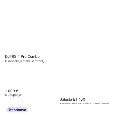
DJI RS 4 Pro Combo
Gimbaalit ja stabilisaattorit,
Gimbaalipää
1 099 €
5 kauppoja
Jalusta BT 150
Kolmijalkainen jalusta, Ilman päätä
53,10 €
59 €
Trendaava
Tai 3 maksua 18,19 €