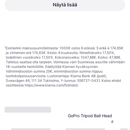
Näytä lisää
29,99 €
7 kauppoja
1
2
3
...
27
...
50
¹
Esimerkki maksusuunnitelmasta: 1000€ ostos 6 erässä: 5 erää à 174,65€
ja viimeinen erä 174,63€. Kesto: 6 kuukautta. Nimelliskorko 17,50%,
todellinen vuosikorko 17,50%. Kokonaisvelka: 1047,88€. Korko: 47,88€.
Talletus saattaa olla tarpeen. Voimassa vain Suomessa asuville vähintään
18-vuotiaille henkilöille. Edellyttää Klarnan hyväksynnän.
Vähimmäisoston summa 25€; enimmäisoston summa riippuu
luottokelpoisuusarviosta. Luotonantaja: Klarna Bank AB (publ),
Sveavägen 46, 111 34 Tukholma, Y-tunnus: 556737-0431. Katso ehdot
osoitteesta
https://www.klarna.com/fi/ehdot/
.
GoPro Tripod Ball Head
Alumiinijalusta Pallonivel
41,78 €