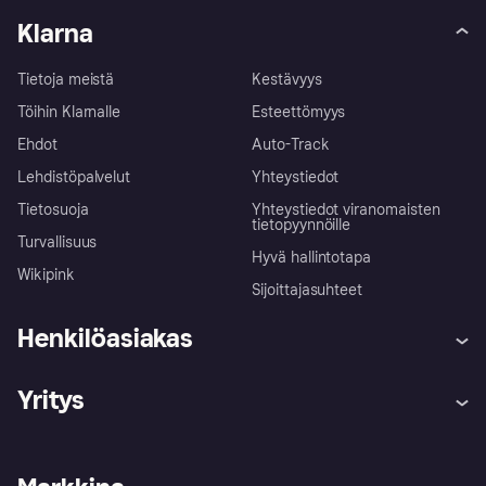
Klarna
Tietoja meistä
Kestävyys
Töihin Klarnalle
Esteettömyys
Ehdot
Auto-Track
Lehdistöpalvelut
Yhteystiedot
Tietosuoja
Yhteystiedot viranomaisten
tietopyynnöille
Turvallisuus
Hyvä hallintotapa
Wikipink
Sijoittajasuhteet
Henkilöasiakas
Ohje
Reklamaatiot
Yritys
Kirjaudu sisään
Shoppaile turvallisesti Klarnalla
Kauppiastuki
Kehittäjät
Klarna app
Yksityisyysasetukset
Kirjaudu sisään yrityksenä
Operatiivinen tila
Tutustu kauppoihin
Peruutusoikeutesi