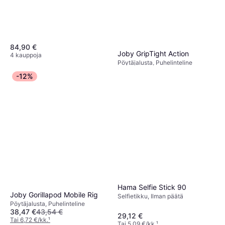
84,90 €
Joby GripTight Action
4 kauppoja
Pöytäjalusta, Puhelinteline
Insta360 Selfie Stick
43,77 €
48,77 €
Yksijalkainen jalusta, Selfietikku,
-12%
Tai 7,65 €/kk.
¹
53,78 €
Ilman päätä
5 kauppoja
4 kauppoja
Hama Selfie Stick 90
Joby Gorillapod Mobile Rig
Selfietikku, Ilman päätä
Pöytäjalusta, Puhelinteline
38,47 €
43,54 €
29,12 €
Tai 6,72 €/kk.
¹
Tai 5,09 €/kk.
¹