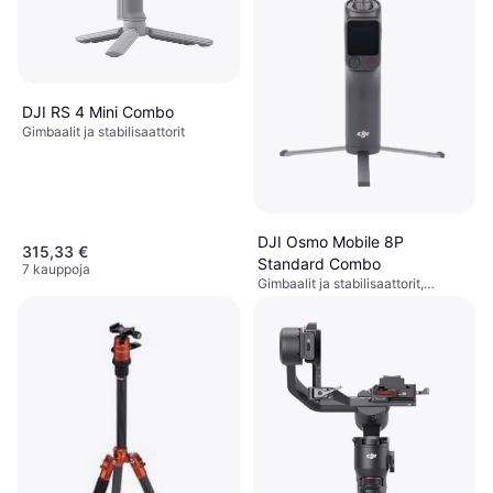
DJI RS 4 Mini Combo
Gimbaalit ja stabilisaattorit
DJI Osmo Mobile 8P
315,33 €
Standard Combo
7 kauppoja
Gimbaalit ja stabilisaattorit,
159 €
Puhelinteline, Gimbaalipää
6 kauppoja