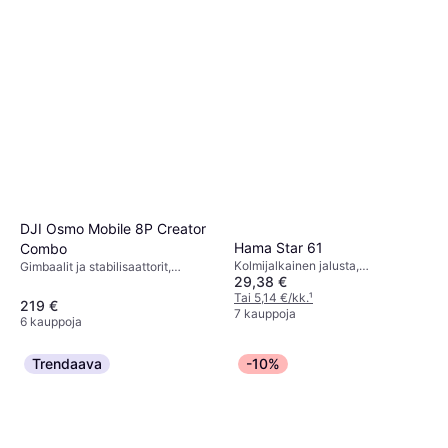
DJI Osmo Mobile 8P Creator
Hama Star 61
Combo
Kolmijalkainen jalusta,
Gimbaalit ja stabilisaattorit,
29,38 €
Kallistuspää
Puhelinteline, Gimbaalipää
Tai 5,14 €/kk.
¹
219 €
7 kauppoja
6 kauppoja
Trendaava
-10%