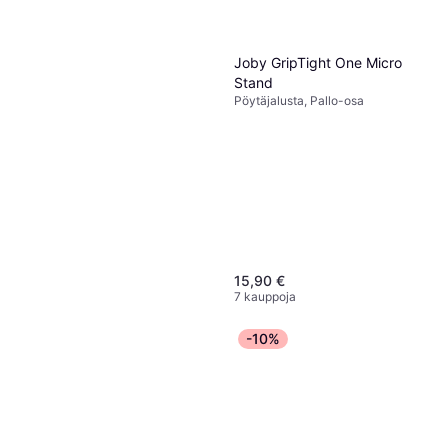
Joby GripTight One Micro
Stand
Pöytäjalusta, Pallo-osa
15,90 €
7 kauppoja
-10%
Hama FlexPro
Kolmijalkainen jalusta,
22,89 €
Pöytäjalusta, Pallo-osa