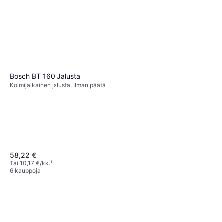
7 kauppoja
Bosch BT 160 Jalusta
Kolmijalkainen jalusta, Ilman päätä
58,22 €
Tai 10,17 €/kk.
¹
6 kauppoja
Bosch BT 250
Kolmijalkainen jalusta, Pallo-osa
107 €
119 €
Tai 3 maksua 36,64 €