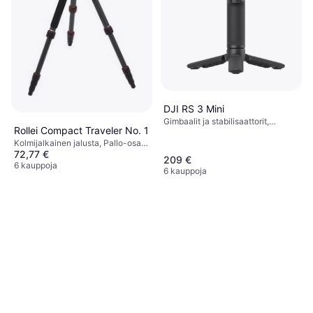
DJI RS 3 Mini
Gimbaalit ja stabilisaattorit,
Rollei Compact Traveler No. 1
Gimbaalipää
Kolmijalkainen jalusta, Pallo-osa,
72,77 €
Puhelinteline
209 €
6 kauppoja
6 kauppoja