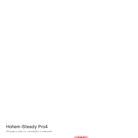
Hohem iSteady Pro4
Gimbaalit ja stabilisaattorit
99,08 €