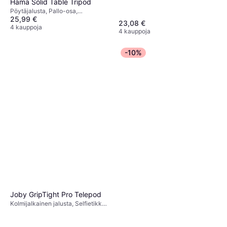
Hama Solid Table Tripod
5 kauppoja
Pöytäjalusta, Pallo-osa,
25,99 €
Puhelinteline
23,08 €
4 kauppoja
4 kauppoja
-10%
Joby GripTight Pro Telepod
Kolmijalkainen jalusta, Selfietikku,
Puhelinteline