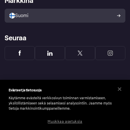
Markkina
Myy Klarnalla
Kumppanit ja integraatiot
Ostajan turva
Suomi
Seuraa
Evästeet ja tietosuoja
Käytämme evästeitä verkkosivun toiminnan varmistamiseen,
yksilöllistämiseen sekä selaamisesi analysointiin. Jaamme myös
tietoja markkinointikumppaneillemme.
Muokkaa asetuksia
Copyright © 2005-2026 Klarna Bank AB (publ). Headquarters: Stockholm, Sweden. All