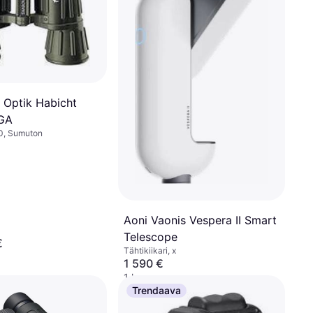
 Optik Habicht
GA
40, Sumuton
Aoni Vaonis Vespera II Smart
Telescope
€
Tähtikiikari, x
1 590 €
1 kauppa
Trendaava