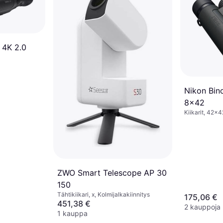
 4K 2.0
Nikon Bino
8x42
Kiikarit, 42x
Monikerroksi
ZWO Smart Telescope AP 30
150
Tähtikiikari, x, Kolmijalkakiinnitys
175,06 €
451,38 €
2 kauppoja
1 kauppa