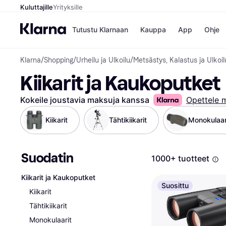
Kuluttajille
Yrityksille
Tutustu Klarnaan
Kauppa
App
Ohje
Klarna
/
Shopping
/
Urheilu ja Ulkoilu
/
Metsästys, Kalastus ja Ulkoil
Kaupat
Ma
Kiikarit ja Kaukoputket
Booking.
Mak
Gigantti
Mak
H&M
Mak
Kokeile joustavia maksuja kanssa
Opettele 
Peten Koi
kul
Wolt
Mak
Kiikarit
Tähtikiikarit
Monokulaar
Rah
Mob
Suodatin
Kauppahakem
1000+ tuotteet
Kiikarit ja Kaukoputket
Suosittu
Kiikarit
Tähtikiikarit
Monokulaarit