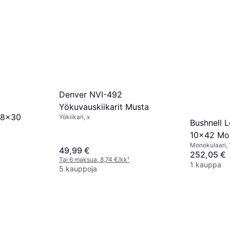
Denver NVI-492
Yökuvauskiikarit Musta
 8x30
Yökiikari, x
Bushnell 
10x42 Mo
Monokulaari,
49,99 €
Kattoprismat,
252,05 €
Tai 6 maksua, 8,74 €/kk
¹
Monikerroksi
1 kauppa
5 kauppoja