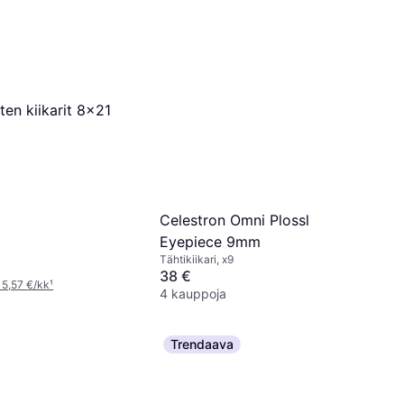
en kiikarit 8x21
Celestron Omni Plossl
Eyepiece 9mm
Tähtikiikari, x9
38 €
 5,57 €/kk
¹
4 kauppoja
Trendaava