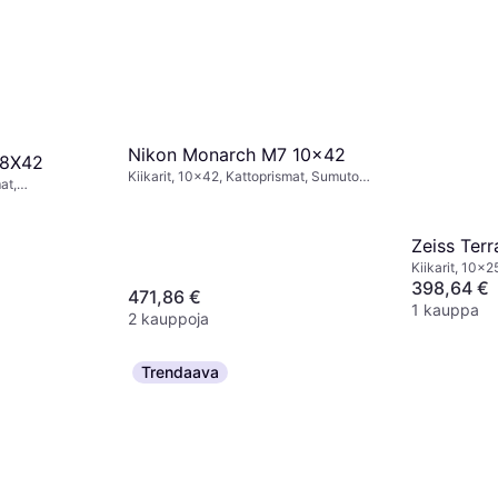
Nikon Monarch M7 10x42
 8X42
Kiikarit, 10x42, Kattoprismat, Sumuton,
at,
Monikerroksinen
Zeiss Ter
Kiikarit, 10x2
398,64 €
471,86 €
1 kauppa
2 kauppoja
Trendaava