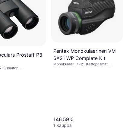
Pentax Monokulaarinen VM
culars Prostaff P3
6x21 WP Complete Kit
Monokulaari, 7x21, Kattoprismat,
42, Sumuton,
Kolmijalkakiinnitys, Täysin
nen
Monikerroksinen
146,59 €
1 kauppa