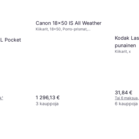
Canon 18x50 IS All Weather
Kiikarit, 18x50, Porro-prismat,
Kuvanvakain, Monikerroksinen
Kodak Last
CL Pocket
punainen
Kiikarit, x
31,84 €
1 296,13 €
kk
¹
Tai 6 maksua,
3 kauppoja
6 kauppoja