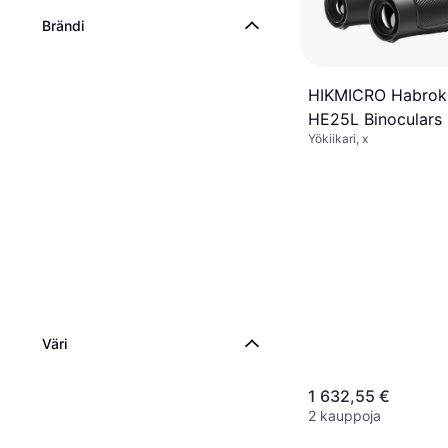
Brändi
HIKMICRO Habrok
HE25L Binoculars
Yökiikari, x
Väri
1 632,55 €
2 kauppoja