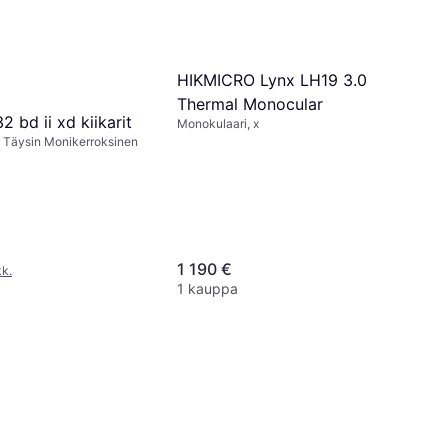
HIKMICRO Lynx LH19 3.0
Thermal Monocular
bd ii xd kiikarit
Monokulaari, x
2, Täysin Monikerroksinen
1 190 €
kk.
1 kauppa