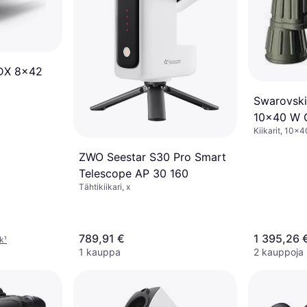
HDX 8x42
Swarovski
10x40 W 
Kiikarit, 10x
ZWO Seestar S30 Pro Smart
Telescope AP 30 160
Tähtikiikari, x
789,91 €
1 395,26 
kk
¹
1 kauppa
2 kauppoja