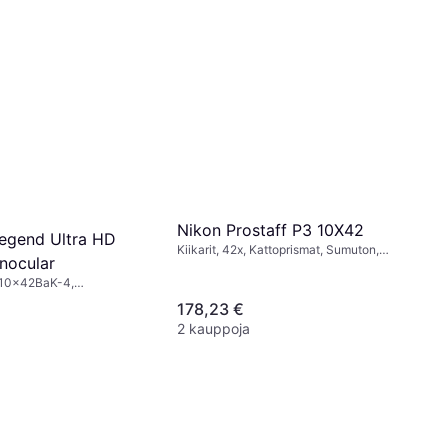
Nikon Prostaff P3 10X42
Legend Ultra HD
Kiikarit, 42x, Kattoprismat, Sumuton,
nocular
Monikerroksinen
 10x42BaK-4,
 Sumuton, Täysin
178,23 €
nen
2 kauppoja