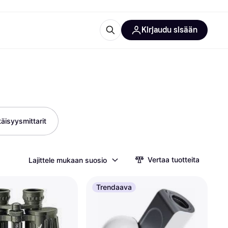
Kirjaudu sisään
totarvikkeet
rna?
äisyysmittarit
 kategoriat
Vertaa tuotteita
Lajittele mukaan suosio
Trendaava