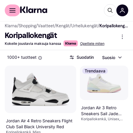
Kuluttajille
Yrityksille
Klarna
/
Shopping
/
Vaatteet
/
Kengät
/
Urheilukengät
/
Koripallokengät
Koripallokengät
Kokeile joustavia maksuja kanssa
Opettele miten
1000+ tuotteet
Suodatin
Suosio
Trendaava
Jordan Air 3 Retro
Sneakers Sail Jade
Koripallokenkä, Unisex,
Aura - White
Jordan Air 4 Retro Sneakers Flight
Mies
Club Sail Black University Red
Koripallokenkä, Mies