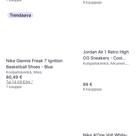
6 kauppoja
Trendaava
Jordan Air 1 Retro High
OG Sneakers - Cool
Nike Giannis Freak 7 Ignition
Koripallokenkä, Aikuinen,
Grey/Black/Sail
Basketball Shoes - Blue
Mies
Koripallokenkä, Mies
80,49 €
Tai 14,06 €/kk.
¹
99 €
1 kauppa
6 kauppoja
Nike A'One Volt White-