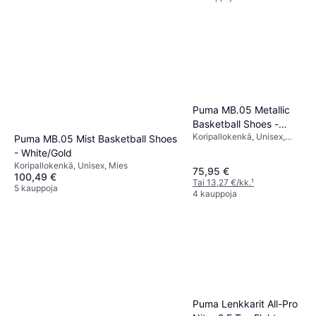
Puma MB.05 Metallic
Basketball Shoes -
Koripallokenkä, Unisex,
Vibrant Silver/Yellow
Puma MB.05 Mist Basketball Shoes
Mies
Alert/Glowing Red
- White/Gold
Koripallokenkä, Unisex, Mies
75,95 €
100,49 €
Tai 13,27 €/kk.
¹
5 kauppoja
4 kauppoja
Puma Lenkkarit All-Pro