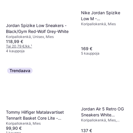
Nike Jordan Spizike
Low M -
Koripallokenkä, Mies
Black/Anthracite
Jordan Spizike Low Sneakers -
Black/Gym Red-Wolf Grey-White
Koripallokenkä, Unisex, Mies
118,99 €
Tai 20,79 €/kk.
¹
169 €
4 kauppoja
5 kauppoja
Trendaava
Jordan Air 5 Retro OG
Tommy Hilfiger Matalavartiset
Sneakers White
Tennarit Basket Core Lite -
Koripallokenkä, Mies,
Metallic
Koripallokenkä, Mies
Tummansininen/Punainen/Valkoinen
Unisex
99,90 €
137 €
1 kauppa