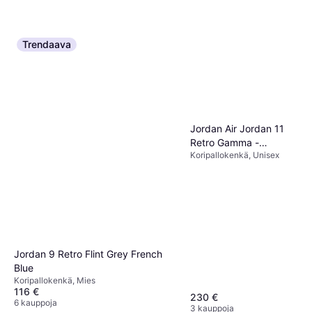
Trendaava
Jordan Air Jordan 11
Retro Gamma -
Koripallokenkä, Unisex
Black/Gamma
Blue/Varsity Maize
Jordan 9 Retro Flint Grey French
Blue
Koripallokenkä, Mies
116 €
230 €
6 kauppoja
3 kauppoja