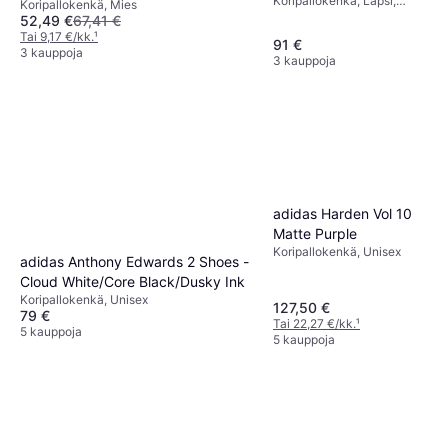
Koripallokenkä, Lapsi,
Core Black/Zero
Koripallokenkä, Mies
Unisex, Mies, Aikuinen
52,49 €
67,41 €
Tai 9,17 €/kk.
¹
91 €
3 kauppoja
3 kauppoja
adidas Harden Vol 10
Matte Purple
Koripallokenkä, Unisex
adidas Anthony Edwards 2 Shoes -
Cloud White/Core Black/Dusky Ink
Koripallokenkä, Unisex
127,50 €
79 €
Tai 22,27 €/kk.
¹
5 kauppoja
5 kauppoja