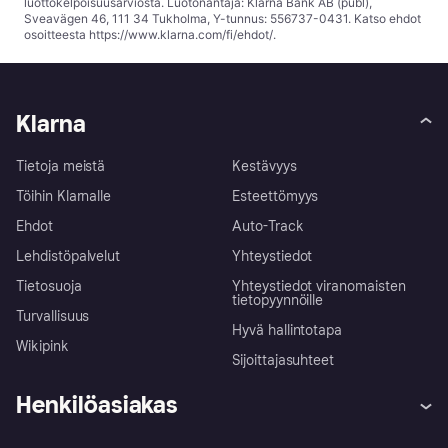
luottokelpoisuusarviosta. Luotonantaja: Klarna Bank AB (publ),
Sveavägen 46, 111 34 Tukholma, Y-tunnus: 556737-0431. Katso ehdot
osoitteesta
https://www.klarna.com/fi/ehdot/
.
Klarna
Tietoja meistä
Kestävyys
Töihin Klarnalle
Esteettömyys
Ehdot
Auto-Track
Lehdistöpalvelut
Yhteystiedot
Tietosuoja
Yhteystiedot viranomaisten
tietopyynnöille
Turvallisuus
Hyvä hallintotapa
Wikipink
Sijoittajasuhteet
Henkilöasiakas
Ohje
Reklamaatiot