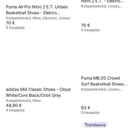
Nitro 2 E.T. - Elektro
Koripallokenkä, Unisex,
Puma All-Pro Nitro 2 E.T. Unisex
Blue Black
Mies
Basketball Shoes - Elektro
Koripallokenkä, Mies, Aikuinen, Unisex
Blue/Black
70 €
70 €
4 kauppoja
4 kauppoja
Puma MB.05 Crowd
Surf Basketball Shoes -
adidas Mid Classic Shoes - Cloud
Koripallokenkä, Unisex,
Red/Magenta
Mies
White/Core Black/Orbit Grey
Gleam/Orange
Koripallokenkä, Mies
44,90 €
63 €
4 kauppoja
5 kauppoja
Trendaava