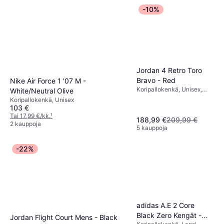
-10%
Jordan 4 Retro Toro
Bravo - Red
Nike Air Force 1 '07 M -
Koripallokenkä, Unisex,
White/Neutral Olive
Mies, Aikuinen
Koripallokenkä, Unisex
103 €
Tai 17,99 €/kk.
¹
188,99 €
209,99 €
2 kauppoja
5 kauppoja
-22%
adidas A.E 2 Core
Black Zero Kengät -
Jordan Flight Court Mens - Black