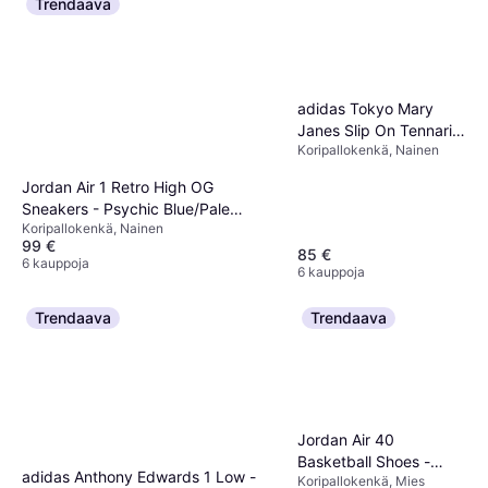
Trendaava
adidas Tokyo Mary
Janes Slip On Tennarit
Koripallokenkä, Nainen
- Black/Cream
White/Gold Metallic
Jordan Air 1 Retro High OG
Sneakers - Psychic Blue/Pale
Koripallokenkä, Nainen
Ivory/Elfenbein
99 €
85 €
6 kauppoja
6 kauppoja
Trendaava
Trendaava
Jordan Air 40
Basketball Shoes -
adidas Anthony Edwards 1 Low -
Koripallokenkä, Mies
Orange