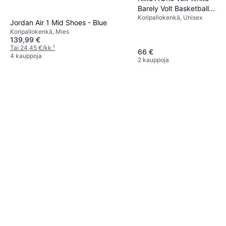
Barely Volt Basketball
Koripallokenkä, Unisex
Shoes - Yellow
Jordan Air 1 Mid Shoes - Blue
Koripallokenkä, Mies
139,99 €
Tai 24,45 €/kk.
¹
66 €
4 kauppoja
2 kauppoja