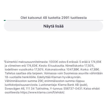
Olet katsonut 48 tuotetta 2991 tuotteesta
adidas Anthony
Edwards 2 Shoes - Blue
Näytä lisää
Koripallokenkä, Mies,
Fusion/Zero
adidas Harden Volume 9 Silver
Unisex
Metalic/Lime Burst
Core Black Flash Aqua
Koripallokenkä, Mies, Unisex
84 €
80 €
Tai 14,68 €/kk.
¹
4 kauppoja
5 kauppoja
1
2
3
...
33
...
63
¹
Esimerkki maksusuunnitelmasta: 1000€ ostos 6 erässä: 5 erää à 174,65€
ja viimeinen erä 174,63€. Kesto: 6 kuukautta. Nimelliskorko 17,50%,
todellinen vuosikorko 17,50%. Kokonaisvelka: 1047,88€. Korko: 47,88€.
Talletus saattaa olla tarpeen. Voimassa vain Suomessa asuville vähintään
18-vuotiaille henkilöille. Edellyttää Klarnan hyväksynnän.
Vähimmäisoston summa 25€; enimmäisoston summa riippuu
luottokelpoisuusarviosta. Luotonantaja: Klarna Bank AB (publ),
Sveavägen 46, 111 34 Tukholma, Y-tunnus: 556737-0431. Katso ehdot
osoitteesta
https://www.klarna.com/fi/ehdot/
.