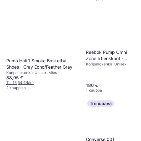
Reebok Pump Omni
Zone Ii Lenkkarit -
Puma Hali 1 Smoke Basketball
Koripallokenkä, Unisex
White/Black/Gold
Shoes - Gray Echo/Feather Gray
Koripallokenkä, Unisex, Mies
88,95 €
Tai 15,54 €/kk.
¹
180 €
2 kauppoja
1 kauppa
Trendaava
Converse 001