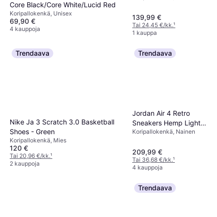
Core Black/Core White/Lucid Red
Koripallokenkä, Unisex
139,99 €
69,90 €
Tai 24,45 €/kk.
¹
4 kauppoja
1 kauppa
Trendaava
Trendaava
Jordan Air 4 Retro
Nike Ja 3 Scratch 3.0 Basketball
Sneakers Hemp Light
Shoes - Green
Koripallokenkä, Nainen
Orewood Brown
Koripallokenkä, Mies
120 €
209,99 €
Tai 20,96 €/kk.
¹
Tai 36,68 €/kk.
¹
2 kauppoja
4 kauppoja
Trendaava