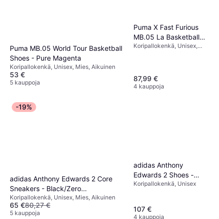
Puma X Fast Furious
MB.05 La Basketball
Koripallokenkä, Unisex,
Shoes - Heat Fire/Lux
Puma MB.05 World Tour Basketball
Mies
Lime
Shoes - Pure Magenta
Koripallokenkä, Unisex, Mies, Aikuinen
53 €
87,99 €
5 kauppoja
4 kauppoja
-19%
adidas Anthony
Edwards 2 Shoes -
adidas Anthony Edwards 2 Core
Koripallokenkä, Unisex
Silver Metallic/Pure
Sneakers - Black/Zero
Ruby/Core Black
Koripallokenkä, Unisex, Mies, Aikuinen
Metallic/Lucid Red
65 €
80,27 €
107 €
5 kauppoja
4 kauppoja