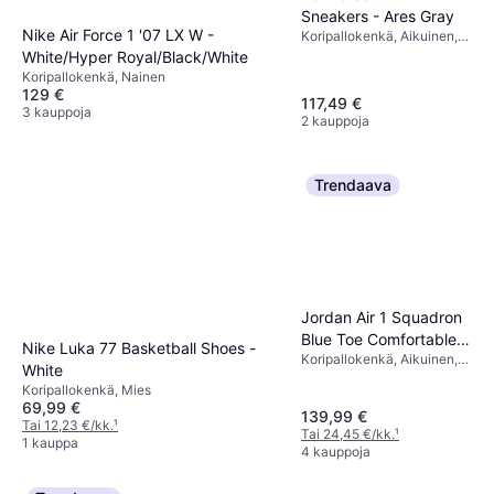
Sneakers - Ares Gray
Nike Air Force 1 '07 LX W -
Koripallokenkä, Aikuinen,
Unisex, Mies
White/Hyper Royal/Black/White
Koripallokenkä, Nainen
129 €
117,49 €
3 kauppoja
2 kauppoja
Trendaava
Jordan Air 1 Squadron
Blue Toe Comfortable
Nike Luka 77 Basketball Shoes -
Koripallokenkä, Aikuinen,
Fit Mid-Top Retro
White
Unisex, Mies
Basketball Shoes -
Koripallokenkä, Mies
Black White
69,99 €
139,99 €
Tai 12,23 €/kk.
¹
Tai 24,45 €/kk.
¹
1 kauppa
4 kauppoja