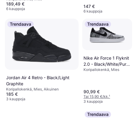
189,49 €
147 €
6 kauppoja
6 kauppoja
Trendaava
Trendaava
Nike Air Force 1 Flyknit
2.0 - Black/White/Pure
Koripallokenkä, Mies
Platinum
Jordan Air 4 Retro - Black/Light
Graphite
Koripallokenkä, Mies, Aikuinen
90,99 €
185 €
Tai 15,90 €/kk.
¹
3 kauppoja
3 kauppoja
Trendaava