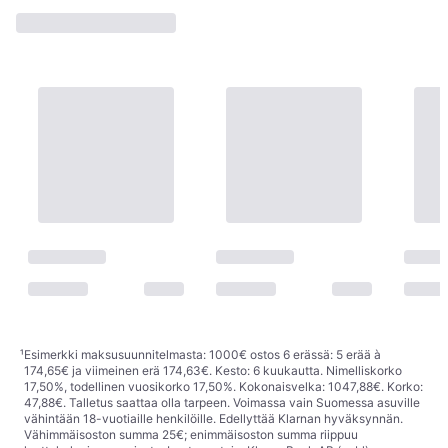
¹
Esimerkki maksusuunnitelmasta: 1000€ ostos 6 erässä: 5 erää à
174,65€ ja viimeinen erä 174,63€. Kesto: 6 kuukautta. Nimelliskorko
17,50%, todellinen vuosikorko 17,50%. Kokonaisvelka: 1047,88€. Korko:
47,88€. Talletus saattaa olla tarpeen. Voimassa vain Suomessa asuville
vähintään 18-vuotiaille henkilöille. Edellyttää Klarnan hyväksynnän.
Vähimmäisoston summa 25€; enimmäisoston summa riippuu