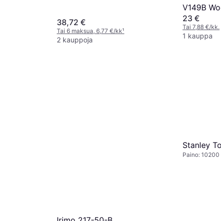
V149B Woo
23 €
38,72 €
Tai 7,88 €/kk.
Tai 6 maksua, 6,77 €/kk
¹
1 kauppa
2 kauppoja
Stanley T
Paino: 10200
Irimo 217-50-B