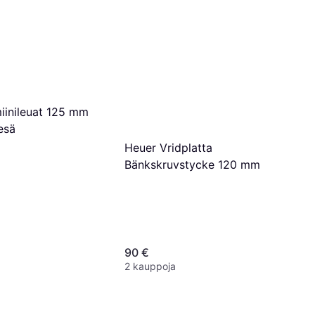
miinileuat 125 mm
esä
Heuer Vridplatta
Bänkskruvstycke 120 mm
90 €
2 kauppoja