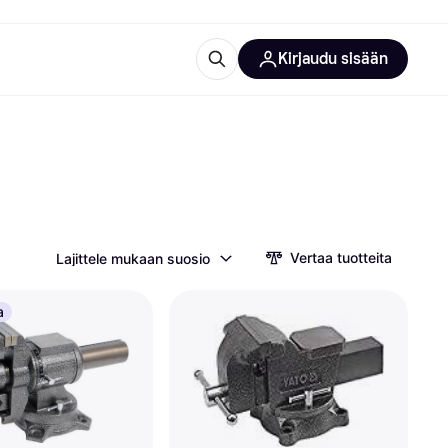
Kirjaudu sisään
totarvikkeet
rna?
Vertaa tuotteita
Lajittele mukaan suosio
 kategoriat
a