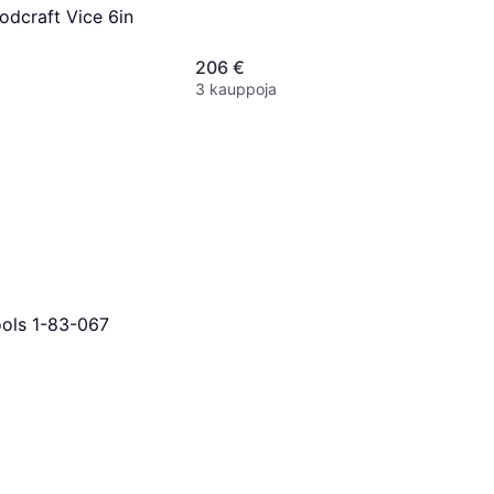
dcraft Vice 6in
206 €
3 kauppoja
ools 1-83-067