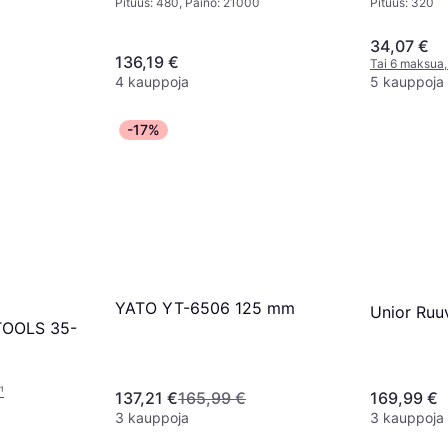
Pituus: 480, Paino: 21000
Pituus: 320
34,07 €
136,19 €
Tai 6 maksua,
4 kauppoja
5 kauppoja
-17%
YATO YT-6506 125 mm
Unior Ruu
TOOLS 35-
¹
137,21 €
165,99 €
169,99 €
3 kauppoja
3 kauppoja