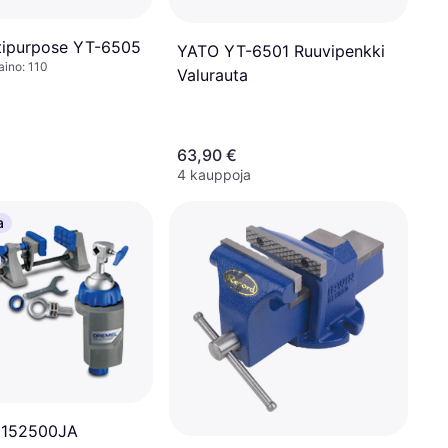
tipurpose YT-6505
YATO YT-6501 Ruuvipenkki
aino: 110
Valurauta
63,90 €
4 kauppoja
a
6152500JA