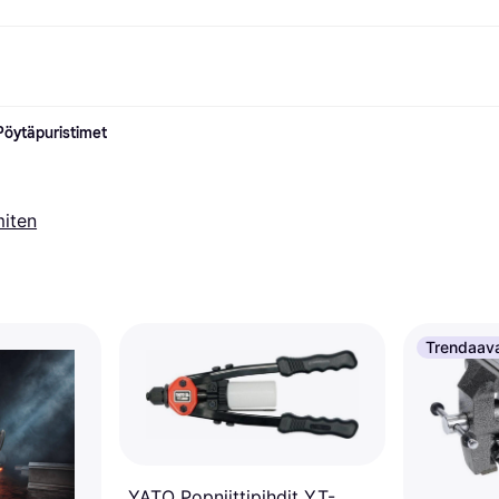
Pöytäpuristimet
ksuvaihtoehdot
Shoppaile ja vertaa hintoja
Ostokset ja palkinnot
Raha-asiat
Lisätietoa
Valokuvat
Toimis
com
suvaihtoehdot
Ale
Tutustu kauppoihin
Pelaaminen ja Viihde
Klarna-kortti
Mikä on Kla
sa heti
Kauneus & Terveys
Cashback
Puhelimet & Wearablet
Saldo
sa 30 päivän
Vaatteet
Jäsenyys
Lapset ja Perhe
Tilityypit
miten
ratarvike
uessa
Lelut
Moottorikuljetukset
Säästötili
sa 3 erässä
Koti ja Sisustus
Puutarha ja Patio
Talletustili
oitus
Ääni ja Kuva
Keittiökoneet
ilePay
Urheilu ja Ulkoilu
Kodinkoneet
Tietotekniikka
Kirjat, Elokuvat ja Musiikki
isto
Tee se itse
Kaikki
Trendaav
YATO Popniittipihdit YT-