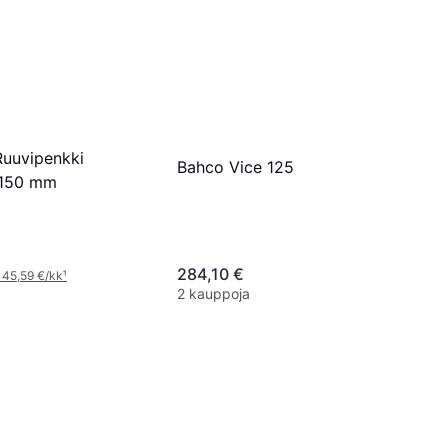
Ruuvipenkki
Bahco Vice 125
 150 mm
284,10 €
 45,59 €/kk
¹
2 kauppoja