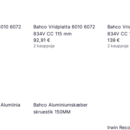
6010 6072
Bahco Vridplatta 6010 6072
Bahco Vri
834V CC 115 mm
834V CC 
92,91 €
139 €
2 kauppoja
2 kauppoja
Alumiinia
Bahco Aluminiumskæber
skruestik 150MM
Irwin Rec