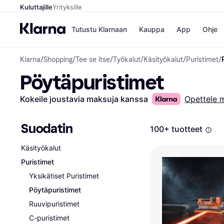
Kuluttajille
Yrityksille
Tutustu Klarnaan
Kauppa
App
Ohje
Klarna
/
Shopping
/
Tee se itse
/
Työkalut
/
Käsityökalut
/
Puristimet
/
Kaupat
Ma
Pöytäpuristimet
Booking.
Mak
Gigantti
Mak
H&M
Mak
Kokeile joustavia maksuja kanssa
Opettele 
Peten Koi
kul
Wolt
Mak
Rah
Suodatin
100+ tuotteet
Mob
Käsityökalut
Kauppahakem
Puristimet
Yksikätiset Puristimet
Pöytäpuristimet
Ruuvipuristimet
C-puristimet