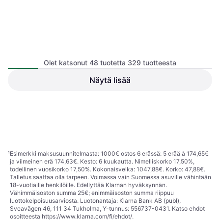
Olet katsonut 48 tuotetta 329 tuotteesta
Näytä lisää
Volare Cruiser 14" Matte
Batman KS Cycling 16 Cykel
black
Lasten polkupyörä
Lasten polkupyörä, 14"
210,38 €
Tai 36,75 €/kk.
¹
203,99 €
1 kauppa
1 kauppa
1
2
3
...
7
¹
Esimerkki maksusuunnitelmasta: 1000€ ostos 6 erässä: 5 erää à 174,65€
ja viimeinen erä 174,63€. Kesto: 6 kuukautta. Nimelliskorko 17,50%,
todellinen vuosikorko 17,50%. Kokonaisvelka: 1047,88€. Korko: 47,88€.
Talletus saattaa olla tarpeen. Voimassa vain Suomessa asuville vähintään
18-vuotiaille henkilöille. Edellyttää Klarnan hyväksynnän.
Vähimmäisoston summa 25€; enimmäisoston summa riippuu
luottokelpoisuusarviosta. Luotonantaja: Klarna Bank AB (publ),
Sveavägen 46, 111 34 Tukholma, Y-tunnus: 556737-0431. Katso ehdot
osoitteesta
https://www.klarna.com/fi/ehdot/
.