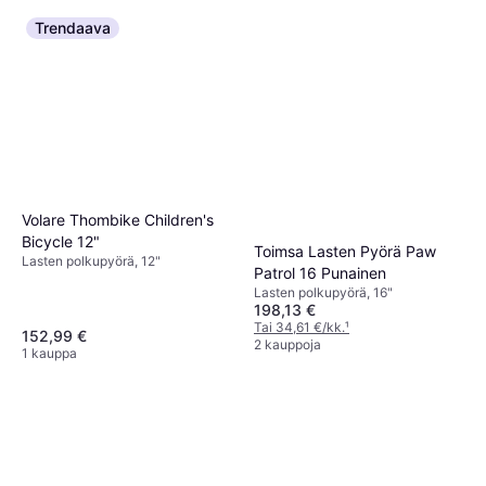
Trendaava
Volare Thombike Children's
Bicycle 12"
Toimsa Lasten Pyörä Paw
Lasten polkupyörä, 12"
Patrol 16 Punainen
Lasten polkupyörä, 16"
198,13 €
Tai 34,61 €/kk.
¹
152,99 €
2 kauppoja
1 kauppa