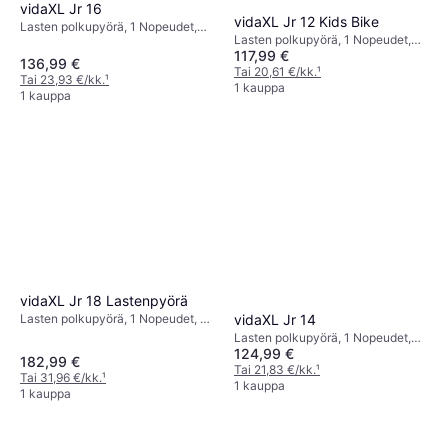
vidaXL Jr 16
vidaXL Jr 12 Kids Bike
Lasten polkupyörä, 1 Nopeudet,
Lasten polkupyörä, 1 Nopeudet,
16"
117,99 €
12"
136,99 €
Tai 20,61 €/kk.
¹
Tai 23,93 €/kk.
¹
1 kauppa
1 kauppa
vidaXL Jr 18 Lastenpyörä
Lasten polkupyörä, 1 Nopeudet, 18
vidaXL Jr 14
tuumaa
Lasten polkupyörä, 1 Nopeudet,
124,99 €
14"
182,99 €
Tai 21,83 €/kk.
¹
Tai 31,96 €/kk.
¹
1 kauppa
1 kauppa