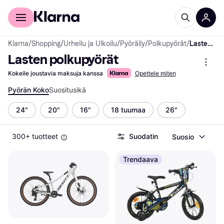
Kuluttajille
Yrityksille
Klarna
/
Shopping
/
Urheilu ja Ulkoilu
/
Pyöräily
/
Polkupyörät
/
Lasten polkupyörät
Lasten polkupyörät
Kokeile joustavia maksuja kanssa
Opettele miten
Pyörän Koko
Suositusikä
24"
20"
16"
18 tuumaa
26"
300+ tuotteet
Suodatin
Suosio
Trendaava