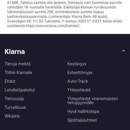
47,88€. Talletus saattaa olla tarpeen. Voimassa vain Suomessa asuville
vähintään 18-vuotiaille henkilöille. Edellyttää Klarnan hyväksynnän.
Vähimmäisoston summa 25€; enimmäisoston summa riippuu
luottokelpoisuusarviosta. Luotonantaja: Klarna Bank AB (publ),
Sveavägen 46, 111 34 Tukholma, Y-tunnus: 556737-0431. Katso ehdot
osoitteesta
https://www.klarna.com/fi/ehdot/
.
Klarna
Tietoja meistä
Kestävyys
Töihin Klarnalle
Esteettömyys
Ehdot
Auto-Track
Lehdistöpalvelut
Yhteystiedot
Tietosuoja
Yhteystiedot viranomaisten
tietopyynnöille
Turvallisuus
Hyvä hallintotapa
Wikipink
Sijoittajasuhteet