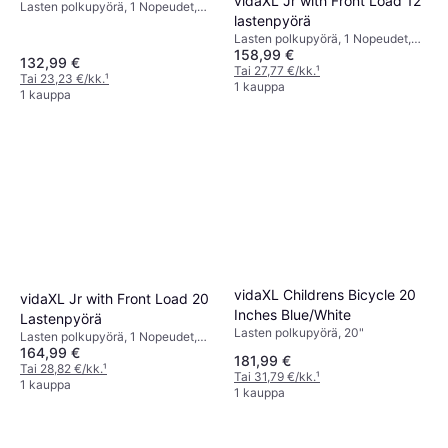
vidaXL Jr with Front Load 12
Lasten polkupyörä, 1 Nopeudet,
lastenpyörä
12"
Lasten polkupyörä, 1 Nopeudet,
158,99 €
12"
132,99 €
Tai 27,77 €/kk.
¹
Tai 23,23 €/kk.
¹
1 kauppa
1 kauppa
vidaXL Childrens Bicycle 20
vidaXL Jr with Front Load 20
Inches Blue/White
Lastenpyörä
Lasten polkupyörä, 20"
Lasten polkupyörä, 1 Nopeudet,
164,99 €
20"
181,99 €
Tai 28,82 €/kk.
¹
Tai 31,79 €/kk.
¹
1 kauppa
1 kauppa