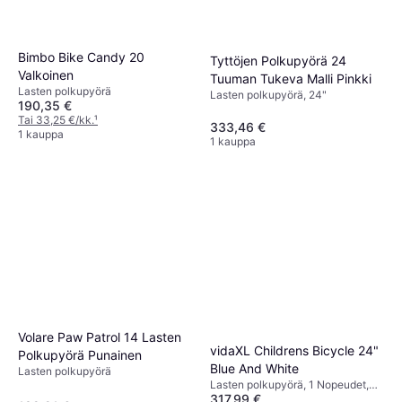
Bimbo Bike Candy 20
Tyttöjen Polkupyörä 24
Valkoinen
Tuuman Tukeva Malli Pinkki
Lasten polkupyörä
Lasten polkupyörä, 24"
190,35 €
Tai 33,25 €/kk.
¹
333,46 €
1 kauppa
1 kauppa
Volare Paw Patrol 14 Lasten
vidaXL Childrens Bicycle 24"
Polkupyörä Punainen
Blue And White
Lasten polkupyörä
Lasten polkupyörä, 1 Nopeudet,
317,99 €
24"