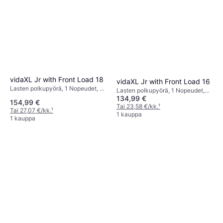
vidaXL Jr with Front Load 18
vidaXL Jr with Front Load 16
Lasten polkupyörä, 1 Nopeudet, 18
Lasten polkupyörä, 1 Nopeudet,
tuumaa
134,99 €
16"
154,99 €
Tai 23,58 €/kk.
¹
Tai 27,07 €/kk.
¹
1 kauppa
1 kauppa