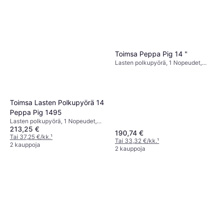
Toimsa Peppa Pig 14 "
Lasten polkupyörä, 1 Nopeudet,
14"
Toimsa Lasten Polkupyörä 14
Peppa Pig 1495
Lasten polkupyörä, 1 Nopeudet,
213,25 €
14", 12"
190,74 €
Tai 37,25 €/kk.
¹
Tai 33,32 €/kk.
¹
2 kauppoja
2 kauppoja