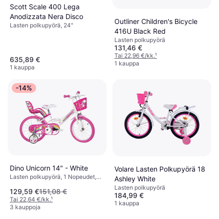
Scott Scale 400 Lega
Anodizzata Nera Disco
Outliner Children's Bicycle
Lasten polkupyörä, 24"
416U Black Red
Lasten polkupyörä
131,46 €
Tai 22,96 €/kk.
¹
635,89 €
1 kauppa
1 kauppa
-14%
Dino Unicorn 14" - White
Volare Lasten Polkupyörä 18
Lasten polkupyörä, 1 Nopeudet,
Ashley White
14"
Lasten polkupyörä
129,59 €
151,08 €
184,99 €
Tai 22,64 €/kk.
¹
1 kauppa
3 kauppoja