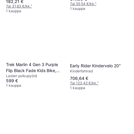
182,21 €
Tai 55,54 €/kk.
¹
Tai 31,83 €/kk.
¹
1 kauppa
1 kauppa
Trek Marlin 4 Gen 3 Purple
Early Rider Kindervelo 20"
Flip Black Fade Kids Bike,
Kinderfahrrad
Lasten polkupyörä
Unisex
706,64 €
599 €
Tai 123,42 €/kk.
¹
1 kauppa
1 kauppa