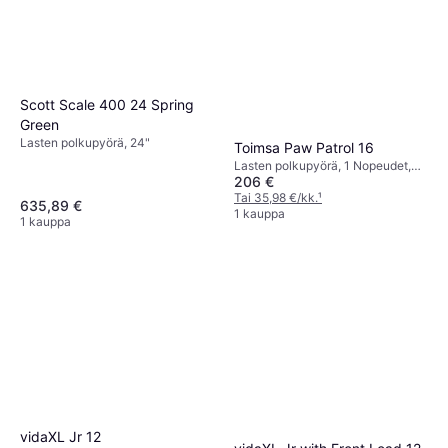
Scott Scale 400 24 Spring
Green
Lasten polkupyörä, 24"
Toimsa Paw Patrol 16
Lasten polkupyörä, 1 Nopeudet,
206 €
16"
Tai 35,98 €/kk.
¹
635,89 €
1 kauppa
1 kauppa
vidaXL Jr 12