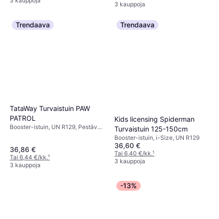
3 kauppoja
3 kauppoja
Trendaava
Trendaava
TataWay Turvaistuin PAW
PATROL
Kids licensing Spiderman
Booster-istuin, UN R129, Pestävä
Turvaistuin 125-150cm
päällinen
Booster-istuin, i-Size, UN R129
36,60 €
36,86 €
Tai 6,40 €/kk.
¹
Tai 6,44 €/kk.
¹
3 kauppoja
3 kauppoja
-13%