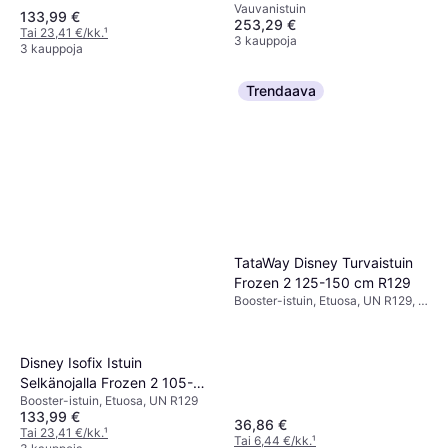
Vauvanistuin
Black
133,99 €
253,29 €
Tai 23,41 €/kk.
¹
3 kauppoja
3 kauppoja
Trendaava
TataWay Disney Turvaistuin
Frozen 2 125-150 cm R129
Booster-istuin, Etuosa, UN R129, i-
Size
Disney Isofix Istuin
Selkänojalla Frozen 2 105-
Booster-istuin, Etuosa, UN R129
150 cm R129
133,99 €
36,86 €
Tai 23,41 €/kk.
¹
Tai 6,44 €/kk.
¹