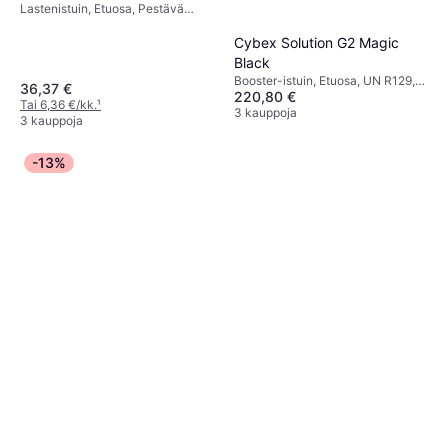
Lastenistuin, Etuosa, Pestävä
päällinen
Cybex Solution G2 Magic
Black
Booster-istuin, Etuosa, UN R129,
36,37 €
220,80 €
Säädettävä pääntuki,
Tai 6,36 €/kk.
¹
Sivutörmäyssuojaus (ASIP),
3 kauppoja
3 kauppoja
Pestävä päällinen
-13%