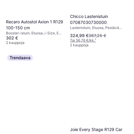
Chicco Lastenistuin
Recaro Autostol Axion 1 R129
07087030730000
100-150 cm
Lastenistuin, Etuosa, Pestävä
päällinen
Booster-istuin, Etuosa, i-Size, ECE
324,99 €
367,25 €
302 €
R44, Pestävä päällinen,
Tai 56,76 €/kk.
¹
Sivutörmäyssuojaus (ASIP),
2 kauppoja
2 kauppoja
Säädettävä pääntuki
Trendaava
Joie Every Stage R129 Car