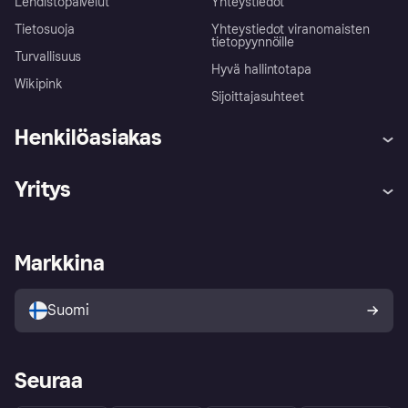
Lehdistöpalvelut
Yhteystiedot
Tietosuoja
Yhteystiedot viranomaisten
tietopyynnöille
Turvallisuus
Hyvä hallintotapa
Wikipink
Sijoittajasuhteet
Henkilöasiakas
Ohje
Reklamaatiot
Yritys
Kirjaudu sisään
Shoppaile turvallisesti Klarnalla
Kauppiastuki
Kehittäjät
Klarna app
Yksityisyysasetukset
Kirjaudu sisään yrityksenä
Operatiivinen tila
Markkina
Tutustu kauppoihin
Peruutusoikeutesi
Myy Klarnalla
Kumppanit ja integraatiot
Ostajan turva
Suomi
Seuraa