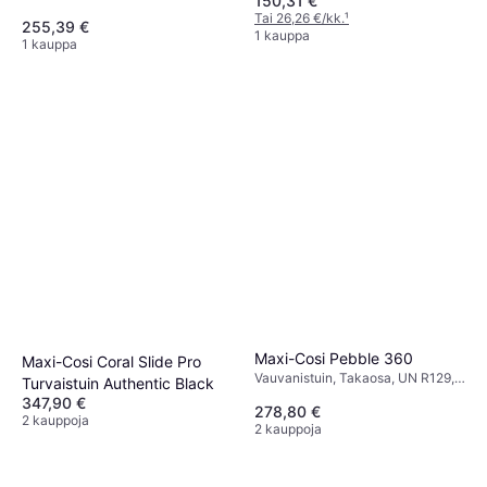
150,31 €
Vastasyntyneen istuimen
Size, Pestävä päällinen,
pienennin mukana,
Tai 26,26 €/kk.
¹
Sivutörmäyssuojaus (ASIP),
255,39 €
Sivutörmäyssuojaus (ASIP)
1 kauppa
Säädettävä pääntuki
1 kauppa
Maxi-Cosi Pebble 360
Maxi-Cosi Coral Slide Pro
Vauvanistuin, Takaosa, UN R129,
Turvaistuin Authentic Black
i-Size, Sivutörmäyssuojaus (ASIP),
347,90 €
278,80 €
Pestävä päällinen, Kääntyvä,
2 kauppoja
2 kauppoja
Kantokahva, Säädettävä pääntuki,
Vastasyntyneen istuimen
pienennin mukana