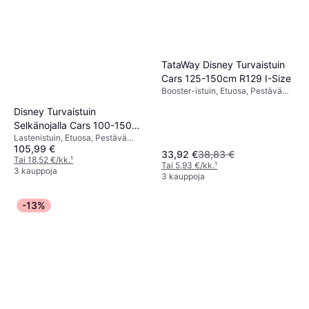
TataWay Disney Turvaistuin
Cars 125-150cm R129 I-Size
Booster-istuin, Etuosa, Pestävä
päällinen, Säädettävä pääntuki
Disney Turvaistuin
Selkänojalla Cars 100-150
Lastenistuin, Etuosa, Pestävä
cm R129
105,99 €
päällinen
33,92 €
38,83 €
Tai 18,52 €/kk.
¹
Tai 5,93 €/kk.
¹
3 kauppoja
3 kauppoja
-13%