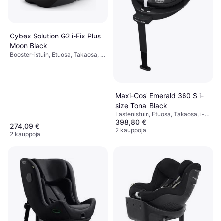
Cybex Solution G2 i-Fix Plus
Moon Black
Booster-istuin, Etuosa, Takaosa, i-
Size, UN R129, Pestävä päällinen,
Säädettävä pääntuki,
Sivutörmäyssuojaus (ASIP)
Maxi-Cosi Emerald 360 S i-
size Tonal Black
Lastenistuin, Etuosa, Takaosa, i-
398,80 €
Size, UN R129,
274,09 €
Sivutörmäyssuojaus (ASIP),
2 kauppoja
2 kauppoja
Pestävä päällinen, Kääntyvä,
Säädettävä pääntuki,
Vastasyntyneen istuimen
pienennin mukana, Sisältää
pohjan