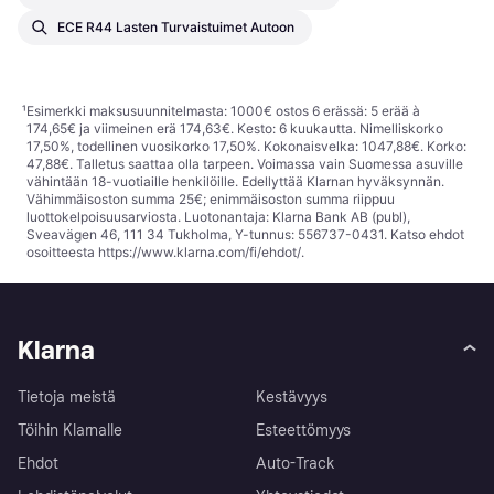
ECE R44 Lasten Turvaistuimet Autoon
¹
Esimerkki maksusuunnitelmasta: 1000€ ostos 6 erässä: 5 erää à
174,65€ ja viimeinen erä 174,63€. Kesto: 6 kuukautta. Nimelliskorko
17,50%, todellinen vuosikorko 17,50%. Kokonaisvelka: 1047,88€. Korko:
47,88€. Talletus saattaa olla tarpeen. Voimassa vain Suomessa asuville
vähintään 18-vuotiaille henkilöille. Edellyttää Klarnan hyväksynnän.
Vähimmäisoston summa 25€; enimmäisoston summa riippuu
luottokelpoisuusarviosta. Luotonantaja: Klarna Bank AB (publ),
Sveavägen 46, 111 34 Tukholma, Y-tunnus: 556737-0431. Katso ehdot
osoitteesta
https://www.klarna.com/fi/ehdot/
.
Klarna
Tietoja meistä
Kestävyys
Töihin Klarnalle
Esteettömyys
Ehdot
Auto-Track