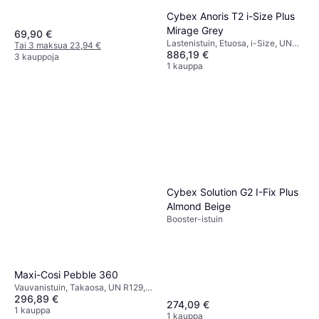
Cybex Anoris T2 i-Size Plus
Mirage Grey
69,90 €
Lastenistuin, Etuosa, i-Size, UN
Tai 3 maksua 23,94 €
886,19 €
R129, Säädettävä pääntuki,
3 kauppoja
Sisältää pohjan,
1 kauppa
Sivutörmäyssuojaus (ASIP),
Pestävä päällinen
Cybex Solution G2 I-Fix Plus
Almond Beige
Booster-istuin
Maxi-Cosi Pebble 360
Vauvanistuin, Takaosa, UN R129,
296,89 €
i-Size, Sivutörmäyssuojaus (ASIP),
274,09 €
Pestävä päällinen, Kääntyvä,
1 kauppa
1 kauppa