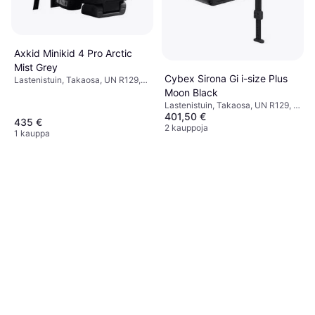
Axkid Minikid 4 Pro Arctic
Mist Grey
Cybex Sirona Gi i-size Plus
Lastenistuin, Takaosa, UN R129,
Swedish Plus Tested,
Moon Black
Sivutörmäyssuojaus (ASIP),
Lastenistuin, Takaosa, UN R129, i-
Säädettävä pääntuki, Pestävä
401,50 €
Size, Säädettävä pääntuki,
435 €
päällinen
Vastasyntyneen istuimen
2 kauppoja
1 kauppa
pienennin mukana,
Sivutörmäyssuojaus (ASIP),
Sisältää pohjan, Pestävä
päällinen, Kääntyvä