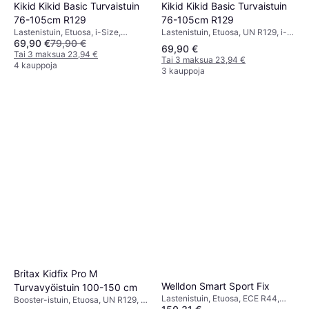
Kikid Kikid Basic Turvaistuin
Kikid Kikid Basic Turvaistuin
76-105cm R129
76-105cm R129
Lastenistuin, Etuosa, UN R129, i-
Lastenistuin, Etuosa, i-Size,
69,90 €
79,90 €
Size
Säädettävä pääntuki,
69,90 €
Sivutörmäyssuojaus (ASIP)
Tai 3 maksua 23,94 €
Tai 3 maksua 23,94 €
4 kauppoja
3 kauppoja
Britax Kidfix Pro M
Welldon Smart Sport Fix
Turvavyöistuin 100-150 cm
Lastenistuin, Etuosa, ECE R44,
Booster-istuin, Etuosa, UN R129, i-