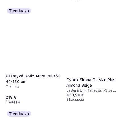
Kantokahva, Säädettävä pääntuki,
Vastasyntyneen istuimen
pienennin mukana
Trendaava
Kääntyvä Isofix Autotuoli 360
Cybex Sirona G i-size Plus
40-150 cm
Almond Beige
Takaosa
Lastenistuin, Takaosa, i-Size,
430,90 €
Vastasyntyneen istuimen
219 €
pienennin mukana, Säädettävä
2 kauppoja
1 kauppa
pääntuki, Sisältää pohjan,
Sivutörmäyssuojaus (ASIP),
Pestävä päällinen, Kääntyvä
Trendaava