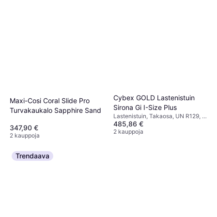
Cybex GOLD Lastenistuin
Maxi-Cosi Coral Slide Pro
Sirona Gi I-Size Plus
Turvakaukalo Sapphire Sand
Lastenistuin, Takaosa, UN R129, i-
485,86 €
Size, Vastasyntyneen istuimen
347,90 €
pienennin mukana, Säädettävä
2 kauppoja
2 kauppoja
pääntuki, Sisältää pohjan,
Sivutörmäyssuojaus (ASIP),
Pestävä päällinen, Kääntyvä
Trendaava