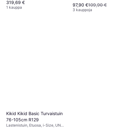
319,69 €
Size, Sivutörmäyssuojaus (ASIP),
pienennin mukana, Säädettävä
97,90 €
109,90 €
Pestävä päällinen, Säädettävä
1 kauppa
pääntuki, Sivutörmäyssuojaus
3 kauppoja
pääntuki, Kääntyvä
(ASIP)
Kikid Kikid Basic Turvaistuin
76-105cm R129
Lastenistuin, Etuosa, i-Size, UN
R129, Sivutörmäyssuojaus (ASIP),
Säädettävä pääntuki