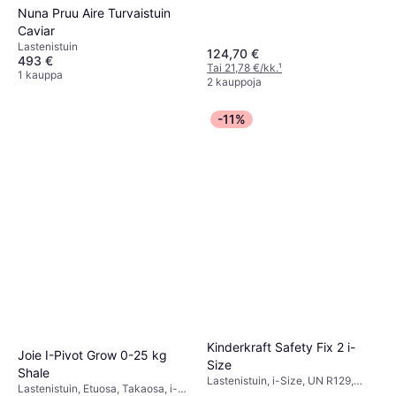
Nuna Pruu Aire Turvaistuin
Caviar
Lastenistuin
124,70 €
493 €
Tai 21,78 €/kk.
¹
1 kauppa
2 kauppoja
-11%
Kinderkraft Safety Fix 2 i-
Joie I-Pivot Grow 0-25 kg
Size
Shale
Lastenistuin, i-Size, UN R129,
Lastenistuin, Etuosa, Takaosa, i-
Vastasyntyneen istuimen