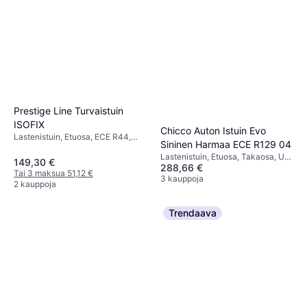
Prestige Line Turvaistuin
ISOFIX
Chicco Auton Istuin Evo
Lastenistuin, Etuosa, ECE R44,
Sininen Harmaa ECE R129 04
Säädettävä pääntuki
Lastenistuin, Etuosa, Takaosa, UN
149,30 €
288,66 €
R129, i-Size, Vastasyntyneen
Tai 3 maksua 51,12 €
istuimen pienennin mukana,
3 kauppoja
2 kauppoja
Säädettävä pääntuki,
Sivutörmäyssuojaus (ASIP),
Pestävä päällinen
Trendaava