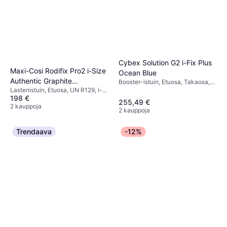
Cybex Solution G2 i-Fix Plus
Maxi-Cosi Rodifix Pro2 i-Size
Ocean Blue
Authentic Graphite
Booster-istuin, Etuosa, Takaosa,
Lastenistuin, Etuosa, UN R129, i-
UN R129, i-Size, Säädettävä
Turvaistuin
198 €
Size, Sivutörmäyssuojaus (ASIP),
pääntuki, Sivutörmäyssuojaus
255,49 €
Pestävä päällinen, Säädettävä
2 kauppoja
(ASIP), Pestävä päällinen
2 kauppoja
pääntuki
Trendaava
-12%