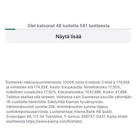
Olet katsonut 48 tuotetta 581 tuotteesta
Kikid Premium Turvaistuin
76-150cm i-Size R129
Näytä lisää
Lastenistuin, Etuosa, Takaosa, UN
Kikid Basic
R129, i-Size, Säädettävä pääntuki,
Lastenistuin, Etuosa, ECE R44,
Sivutörmäyssuojaus (ASIP),
69,90 €
79,90 €
Säädettävä pääntuki, Pestävä
Pestävä päällinen, Kääntyvä
119 €
päällinen, Vastasyntyneen
Tai 3 maksua 23,94 €
Tai 3 maksua 40,75 €
istuimen pienennin mukana
3 kauppoja
3 kauppoja
1
2
3
...
8
...
13
¹
Esimerkki maksusuunnitelmasta: 1000€ ostos 6 erässä: 5 erää à 174,65€
ja viimeinen erä 174,63€. Kesto: 6 kuukautta. Nimelliskorko 17,50%,
todellinen vuosikorko 17,50%. Kokonaisvelka: 1047,88€. Korko: 47,88€.
Talletus saattaa olla tarpeen. Voimassa vain Suomessa asuville vähintään
18-vuotiaille henkilöille. Edellyttää Klarnan hyväksynnän.
Vähimmäisoston summa 25€; enimmäisoston summa riippuu
luottokelpoisuusarviosta. Luotonantaja: Klarna Bank AB (publ),
Sveavägen 46, 111 34 Tukholma, Y-tunnus: 556737-0431. Katso ehdot
osoitteesta
https://www.klarna.com/fi/ehdot/
.