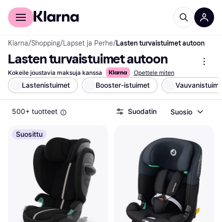
Kuluttajille
Yrityksille
Klarna
/
Shopping
/
Lapset ja Perhe
/
Lasten turvaistuimet autoon
Lasten turvaistuimet autoon
Kokeile joustavia maksuja kanssa
Opettele miten
Lastenistuimet
Booster-istuimet
Vauvanistuime
500+ tuotteet
Suodatin
Suosio
Suosittu