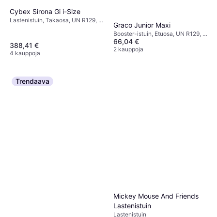
Cybex Sirona Gi i-Size
Lastenistuin, Takaosa, UN R129, i-
Graco Junior Maxi
Size, Sisältää pohjan, Pestävä
Booster-istuin, Etuosa, UN R129, i-
päällinen, Kääntyvä,
66,04 €
Size, ECE R44,
Vastasyntyneen istuimen
388,41 €
Sivutörmäyssuojaus (ASIP),
2 kauppoja
pienennin mukana, Säädettävä
4 kauppoja
Pestävä päällinen, Säädettävä
pääntuki, Sivutörmäyssuojaus
pääntuki
(ASIP)
Trendaava
Mickey Mouse And Friends
Lastenistuin
Lastenistuin