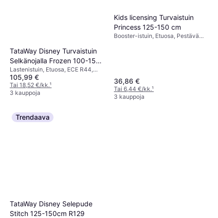
Kids licensing Turvaistuin
Princess 125-150 cm
Booster-istuin, Etuosa, Pestävä
päällinen
TataWay Disney Turvaistuin
Selkänojalla Frozen 100-150
Lastenistuin, Etuosa, ECE R44,
cm R129
105,99 €
Pestävä päällinen
36,86 €
Tai 18,52 €/kk.
¹
Tai 6,44 €/kk.
¹
3 kauppoja
3 kauppoja
Trendaava
TataWay Disney Selepude
Stitch 125-150cm R129