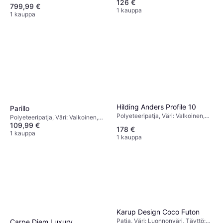
126 €
Vaahto, Polyeteeri, Materiaali:
799,99 €
Polyuretaani, Patjan Paksuus: 5
1 kauppa
1 kauppa
cm
Hilding Anders Profile 10
Parillo
Polyeteeripatja, Väri: Valkoinen,
Polyeteeripatja, Väri: Valkoinen,
Harmaa, Täyttö: Vaahto,
109,99 €
Täyttö: Vaahto, Materiaali:
178 €
Materiaali: Polyesteri, Jäykkyys:
Polyesteri, Patjan Paksuus: 15 cm
1 kauppa
1 kauppa
Kova, Pehmeä
Karup Design Coco Futon
Patja, Väri: Luonnonväri, Täyttö:
Carpe Diem Luxury