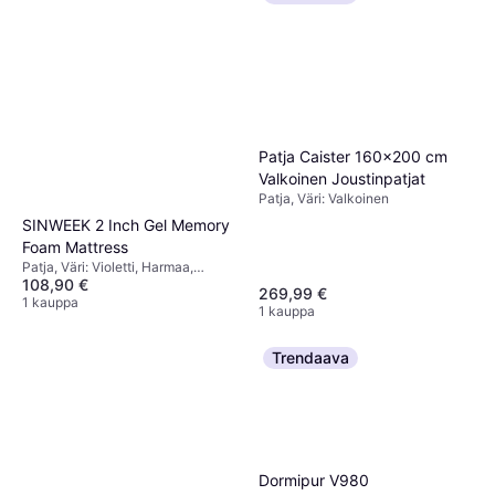
Patja Caister 160x200 cm
Valkoinen Joustinpatjat
Patja, Väri: Valkoinen
SINWEEK 2 Inch Gel Memory
Foam Mattress
Patja, Väri: Violetti, Harmaa,
108,90 €
Ruskea, Täyttö: Muistivaahto,
269,99 €
Patjan Paksuus: 20.2 cm
1 kauppa
1 kauppa
Trendaava
Dormipur V980