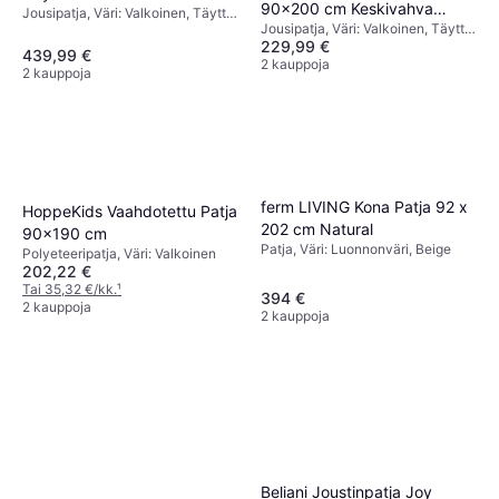
90x200 cm Keskivahva
Jousipatja, Väri: Valkoinen, Täyttö:
Kiinteä - Valkoinen Beige
Jousipatja, Väri: Valkoinen, Täyttö:
Harmaa Valkoinen
Lateksi
229,99 €
Vaahto, Materiaali: Polyesteri
439,99 €
2 kauppoja
2 kauppoja
ferm LIVING Kona Patja 92 x
HoppeKids Vaahdotettu Patja
202 cm Natural
90x190 cm
Patja, Väri: Luonnonväri, Beige
Polyeteeripatja, Väri: Valkoinen
202,22 €
Tai 35,32 €/kk.
¹
394 €
2 kauppoja
2 kauppoja
Beliani Joustinpatja Joy