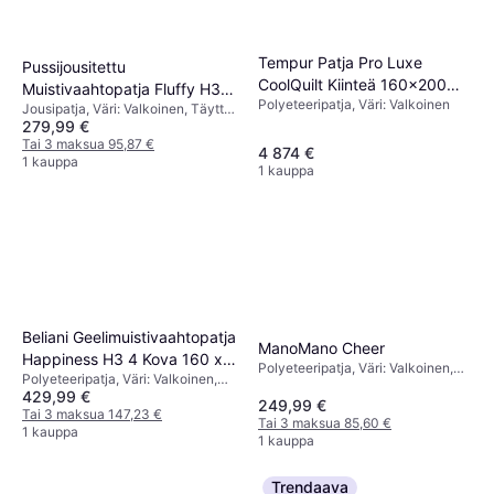
Tempur Patja Pro Luxe
Pussijousitettu
CoolQuilt Kiinteä 160x200
Muistivaahtopatja Fluffy H3 4
Polyeteeripatja, Väri: Valkoinen
cm
Jousipatja, Väri: Valkoinen, Täyttö:
Kova 120 x 200 cm
279,99 €
Muistivaahto, Patjan Paksuus:
50.8 cm
Tai 3 maksua 95,87 €
4 874 €
1 kauppa
1 kauppa
Beliani Geelimuistivaahtopatja
ManoMano Cheer
Happiness H3 4 Kova 160 x
Polyeteeripatja, Väri: Valkoinen,
Polyeteeripatja, Väri: Valkoinen,
200 cm
Täyttö: Vaahto, Materiaali:
429,99 €
Täyttö: Muistivaahto, Vaahto
Polyesteri, Patjan Paksuus: 20.1
249,99 €
Tai 3 maksua 147,23 €
cm, Jäykkyys: Keskitasoinen
Tai 3 maksua 85,60 €
1 kauppa
1 kauppa
Trendaava