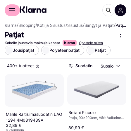
Kuluttajille
Yrityksille
Klarna
/
Shopping
/
Koti ja Sisustus
/
Sisustus
/
Sängyt ja Patjat
/
Patjat
Patjat
Kokeile joustavia maksuja kanssa
Opettele miten
Jousipatjat
Polyeteeripatjat
Patjat
400+ tuotteet
Suodatin
Suosio
Beliani Piccolo
Mahle Raitisilmasuodatin LAO
Patja, 90x200cm, Väri: Valkoinen,
1294 4M0819439A
Täyttö: Muistivaahto, Polyesteri,
32,89 €
Jäykkyys: Keskitasoinen
89,99 €
6 kauppoja