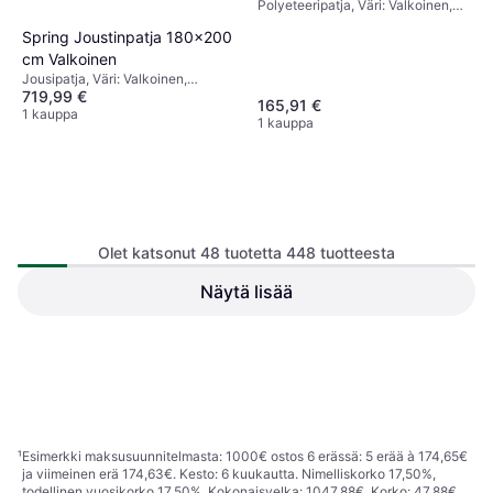
Polyeteeripatja, Väri: Valkoinen,
Täyttö: Muistivaahto, Patjan
Spring Joustinpatja 180x200
Paksuus: 20 cm, Jäykkyys: Kova
cm Valkoinen
Jousipatja, Väri: Valkoinen,
719,99 €
Jäykkyys: Keskitasoinen
165,91 €
1 kauppa
1 kauppa
Olet katsonut 48 tuotetta 448 tuotteesta
Karup Design Perinteinen
Näytä lisää
Tempur Sijauspatja Pro Luxe
Futon-patja 120 cm
SmartCool 160x200 cm
Patja, Väri: Valkoinen,
Luonnonväri, Täyttö: Puuvilla
Patja, Väri: Valkoinen, Jäykkyys:
2 015 €
Keskitasoinen
349 €
1 kauppa
1 kauppa
1
2
3
...
7
...
10
¹
Esimerkki maksusuunnitelmasta: 1000€ ostos 6 erässä: 5 erää à 174,65€
ja viimeinen erä 174,63€. Kesto: 6 kuukautta. Nimelliskorko 17,50%,
todellinen vuosikorko 17,50%. Kokonaisvelka: 1047,88€. Korko: 47,88€.