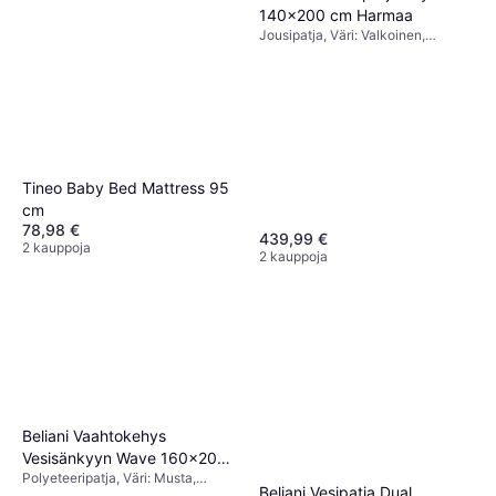
140x200 cm Harmaa
Jousipatja, Väri: Valkoinen,
Harmaa, Täyttö: Vaahto,
Materiaali: Polyesteri, Jäykkyys:
Keskitasoinen
Tineo Baby Bed Mattress 95
cm
78,98 €
439,99 €
2 kauppoja
2 kauppoja
Beliani Vaahtokehys
Vesisänkyyn Wave 160x200
Polyeteeripatja, Väri: Musta,
cm Musta
Beliani Vesipatja Dual
Täyttö: Vaahto