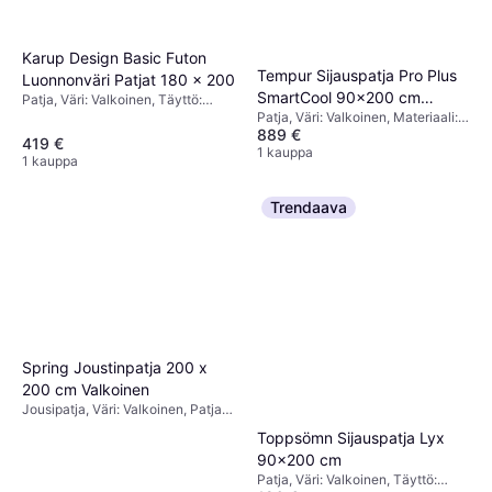
Karup Design Basic Futon
Tempur Sijauspatja Pro Plus
Luonnonväri Patjat 180 x 200
SmartCool 90x200 cm
Patja, Väri: Valkoinen, Täyttö:
Puuvilla
Patja, Väri: Valkoinen, Materiaali:
Pehmeä
889 €
Polyesteri
419 €
1 kauppa
1 kauppa
Trendaava
Spring Joustinpatja 200 x
200 cm Valkoinen
Jousipatja, Väri: Valkoinen, Patjan
Paksuus: 20 cm, Jäykkyys:
Toppsömn Sijauspatja Lyx
Keskitasoinen
90x200 cm
Patja, Väri: Valkoinen, Täyttö: