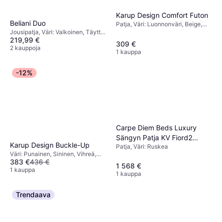
Karup Design Comfort Futon
Beliani Duo
Patja, Väri: Luonnonväri, Beige,
Valkoinen, Musta, Täyttö: Vaahto,
Jousipatja, Väri: Valkoinen, Täyttö:
219,99 €
Puuvilla, Polyeteeri, Materiaali:
Vaahto, Materiaali: Polyesteri,
309 €
Kangas, Patjan Paksuus: 15 cm
Patjan Paksuus: 20 cm, Jäykkyys:
2 kauppoja
1 kauppa
Kova
-12%
Carpe Diem Beds Luxury
Sängyn Patja KV Fiord2
Karup Design Buckle-Up
Patja, Väri: Ruskea
Lbrown 210x210 cm
Väri: Punainen, Sininen, Vihreä,
383 €
436 €
Harmaa, Beige, Ruskea,
1 568 €
Luonnonväri, Täyttö: Vaahto, Villa,
1 kauppa
1 kauppa
Materiaali: Polyesteri
Trendaava