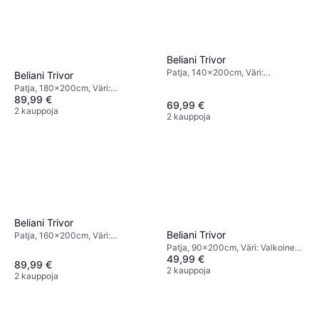
Beliani Trivor
Patja, 140x200cm, Väri:
Beliani Trivor
Valkoinen, Täyttö: Puuvilla,
Patja, 180x200cm, Väri:
Polyesteri, Patjan Paksuus: 4 cm,
89,99 €
Valkoinen, Täyttö: Puuvilla,
69,99 €
Korkeus: 4 cm, Jäykkyys: Kova
Polyesteri, Patjan Paksuus: 4 cm,
2 kauppoja
2 kauppoja
Korkeus: 4 cm, Jäykkyys: Kova
Beliani Trivor
Beliani Trivor
Patja, 160x200cm, Väri:
Valkoinen, Täyttö: Polyesteri,
Patja, 90x200cm, Väri: Valkoinen,
Patjan Paksuus: 4 cm, Korkeus: 4
49,99 €
Täyttö: Puuvilla, Polyesteri, Patjan
89,99 €
cm, Jäykkyys: Kova
Paksuus: 4 cm, Korkeus: 4 cm,
2 kauppoja
2 kauppoja
Jäykkyys: Kova