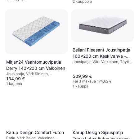
2 kauppoja
Beliani Pleasant Joustinpatja
160x200 cm Keskivahva -
Mirjan24 Vaahtomuovipatja
Jousipatja, Väri: Valkoinen, Täyttö:
Harmaa Valkoinen
Vaahto, Materiaali: Polyesteri,
Derry 140x200 cm Valkoinen
Jäykkyys: Keskitasoinen
Jousipatja, Väri: Sininen,
509,99 €
134,99 €
Valkoinen, Täyttö: Vaahto, Patjan
Tai 3 maksua 174,62 €
Paksuus: 20.1 cm
1 kauppa
1 kauppa
Karup Design Sijauspatja
Karup Design Comfort Futon
Patja, Väri: Beige, Valkoinen,
Triple Latex Futon Valkoinen