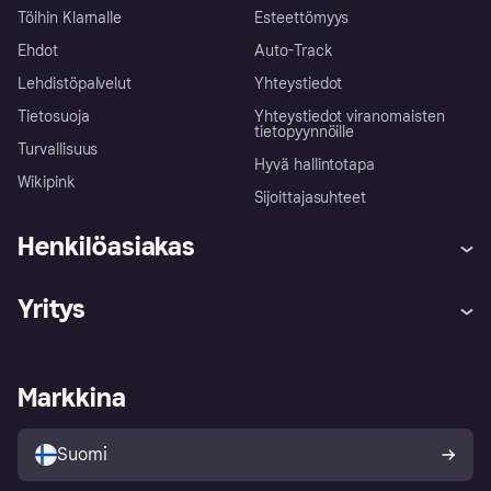
Töihin Klarnalle
Esteettömyys
Ehdot
Auto-Track
Lehdistöpalvelut
Yhteystiedot
Tietosuoja
Yhteystiedot viranomaisten
tietopyynnöille
Turvallisuus
Hyvä hallintotapa
Wikipink
Sijoittajasuhteet
Henkilöasiakas
Ohje
Reklamaatiot
Yritys
Kirjaudu sisään
Shoppaile turvallisesti Klarnalla
Kauppiastuki
Kehittäjät
Klarna app
Yksityisyysasetukset
Kirjaudu sisään yrityksenä
Operatiivinen tila
Markkina
Tutustu kauppoihin
Peruutusoikeutesi
Myy Klarnalla
Kumppanit ja integraatiot
Ostajan turva
Suomi