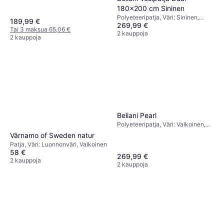
180x200 cm Sininen
Polyeteeripatja, Väri: Sininen,
189,99 €
269,99 €
Täyttö: Muistivaahto, Materiaali:
Tai 3 maksua 65,06 €
Polyesteri
2 kauppoja
2 kauppoja
Beliani Pearl
Polyeteeripatja, Väri: Valkoinen,
Täyttö: Vaahto, Materiaali:
Värnamo of Sweden natur
Polyesteri, Patjan Paksuus: 20 cm,
Patja, Väri: Luonnonväri, Valkoinen
Jäykkyys: Keskitasoinen
58 €
269,99 €
2 kauppoja
2 kauppoja