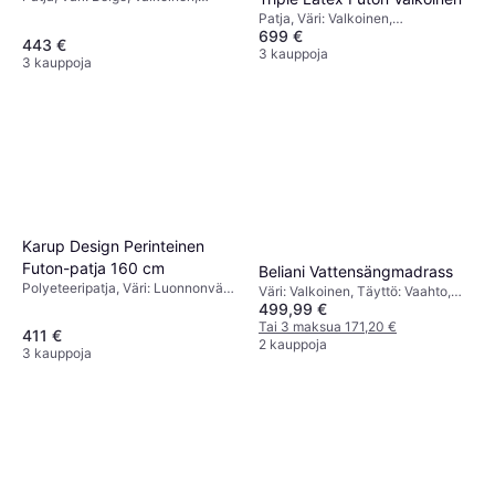
Musta, Luonnonväri, Täyttö:
Patja, Väri: Valkoinen,
Vaahto, Muistivaahto, Puuvilla,
699 €
Luonnonväri, Täyttö: Lateksi, Villa,
443 €
Polyeteeri, Materiaali: Polyesteri,
Puuvilla, Materiaali: Polyesteri
3 kauppoja
3 kauppoja
Patjan Paksuus: 15 cm, Jäykkyys:
Keskitasoinen
Karup Design Perinteinen
Futon-patja 160 cm
Beliani Vattensängmadrass
Polyeteeripatja, Väri: Luonnonväri,
Väri: Valkoinen, Täyttö: Vaahto,
Valkoinen, Täyttö: Puuvilla
499,99 €
Materiaali: Polyesteri
Tai 3 maksua 171,20 €
411 €
2 kauppoja
3 kauppoja