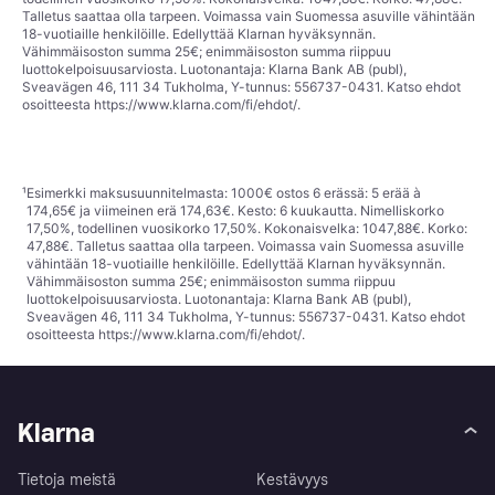
Talletus saattaa olla tarpeen. Voimassa vain Suomessa asuville vähintään
18-vuotiaille henkilöille. Edellyttää Klarnan hyväksynnän.
Vähimmäisoston summa 25€; enimmäisoston summa riippuu
luottokelpoisuusarviosta. Luotonantaja: Klarna Bank AB (publ),
Sveavägen 46, 111 34 Tukholma, Y-tunnus: 556737-0431. Katso ehdot
osoitteesta
https://www.klarna.com/fi/ehdot/
.
¹
Esimerkki maksusuunnitelmasta: 1000€ ostos 6 erässä: 5 erää à
174,65€ ja viimeinen erä 174,63€. Kesto: 6 kuukautta. Nimelliskorko
17,50%, todellinen vuosikorko 17,50%. Kokonaisvelka: 1047,88€. Korko:
47,88€. Talletus saattaa olla tarpeen. Voimassa vain Suomessa asuville
vähintään 18-vuotiaille henkilöille. Edellyttää Klarnan hyväksynnän.
Vähimmäisoston summa 25€; enimmäisoston summa riippuu
luottokelpoisuusarviosta. Luotonantaja: Klarna Bank AB (publ),
Sveavägen 46, 111 34 Tukholma, Y-tunnus: 556737-0431. Katso ehdot
osoitteesta
https://www.klarna.com/fi/ehdot/
.
Klarna
Tietoja meistä
Kestävyys