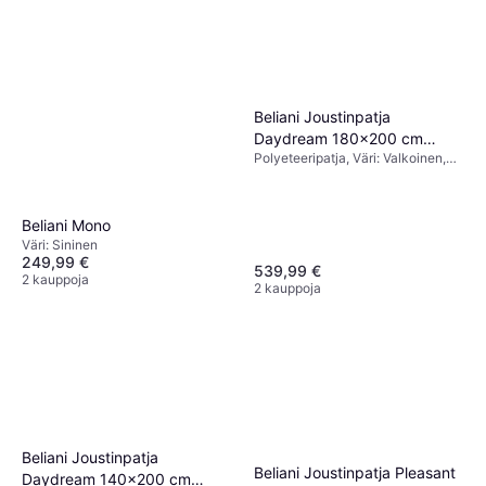
Beliani Joustinpatja
Daydream 180x200 cm
Polyeteeripatja, Väri: Valkoinen,
Keskivahva
Jäykkyys: Keskitasoinen
Beliani Mono
Väri: Sininen
249,99 €
539,99 €
2 kauppoja
2 kauppoja
Beliani Joustinpatja
Beliani Joustinpatja Pleasant
Daydream 140x200 cm