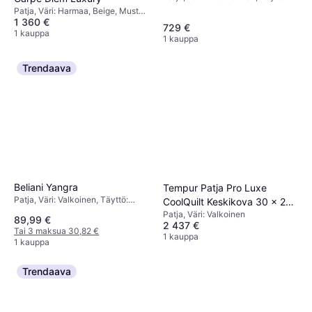
Villa, Kuitu, Materiaali: Kangas,
Patja, Väri: Harmaa, Beige, Musta,
Patjan Paksuus: 16 cm, Jäykkyys:
1 360 €
Täyttö: Lateksi, Muistivaahto,
729 €
Kova
Villa, Puuvilla, Patjan Paksuus: 8
1 kauppa
1 kauppa
cm
Trendaava
Beliani Yangra
Tempur Patja Pro Luxe
Patja, Väri: Valkoinen, Täyttö:
CoolQuilt Keskikova 30 x 200
Polyesteri, Materiaali: Polyesteri,
Patja, Väri: Valkoinen
cm
89,99 €
Patjan Paksuus: 3 cm
2 437 €
Tai 3 maksua 30,82 €
1 kauppa
1 kauppa
Trendaava