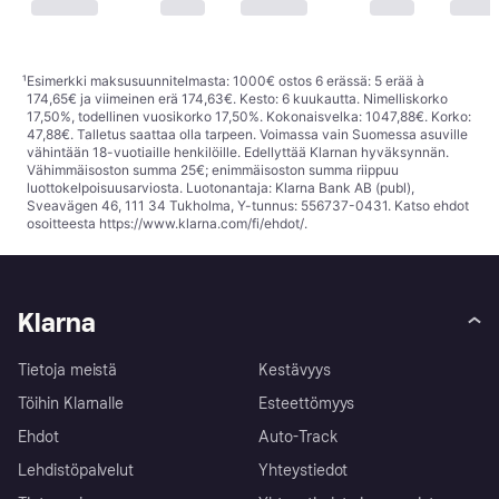
¹
Esimerkki maksusuunnitelmasta: 1000€ ostos 6 erässä: 5 erää à
174,65€ ja viimeinen erä 174,63€. Kesto: 6 kuukautta. Nimelliskorko
17,50%, todellinen vuosikorko 17,50%. Kokonaisvelka: 1047,88€. Korko:
47,88€. Talletus saattaa olla tarpeen. Voimassa vain Suomessa asuville
vähintään 18-vuotiaille henkilöille. Edellyttää Klarnan hyväksynnän.
Vähimmäisoston summa 25€; enimmäisoston summa riippuu
luottokelpoisuusarviosta. Luotonantaja: Klarna Bank AB (publ),
Sveavägen 46, 111 34 Tukholma, Y-tunnus: 556737-0431. Katso ehdot
osoitteesta
https://www.klarna.com/fi/ehdot/
.
Klarna
Tietoja meistä
Kestävyys
Töihin Klarnalle
Esteettömyys
Ehdot
Auto-Track
Lehdistöpalvelut
Yhteystiedot