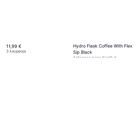
Hydro Flask Coffee With Flex
11,99 €
3 kauppoja
Sip Black
Astianpesukone Kestävä,
20,85 €
Vuotamaton, Ripustuslenkki,
Kahvalla, Ruostumaton teräs,
Tai 3 maksua 7,14 €
Musta
7 kauppoja