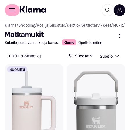
Kuluttajille
Yrityksille
Klarna
/
Shopping
/
Koti ja Sisustus
/
Keittiö
/
Keittiötarvikkeet
/
Mukit
/
Matkam
Matkamukit
Kokeile joustavia maksuja kanssa
Opettele miten
1000+ tuotteet
Suodatin
Suosio
Suosittu