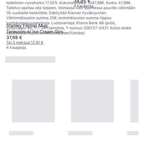
34,95 €
Ruostumaton teräs, Vihreä
todellinen vuosikorko 17,50%. Kokonaisvelka: 1047,88€. Korko: 47,88€.
4 kauppoja
Talletus saattaa olla tarpeen. Voimassa vain Suomessa asuville vähintään
18-vuotiaille henkilöille. Edellyttää Klarnan hyväksynnän.
Vähimmäisoston summa 25€; enimmäisoston summa riippuu
luottokelpoisuusarviosta. Luotonantaja: Klarna Bank AB (publ),
Stanley Fliptop Mug
Sveavägen 46, 111 34 Tukholma, Y-tunnus: 556737-0431. Katso ehdot
Termosmuki Iso Cream Gloss
osoitteesta
https://www.klarna.com/fi/ehdot/
.
37,68 €
590 ml
Tai 3 maksua 12,91 €
4 kauppoja