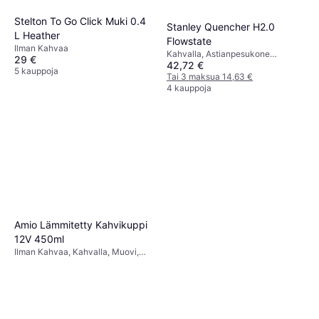
Stelton To Go Click Muki 0.4
Stanley Quencher H2.0
L Heather
Flowstate
Ilman Kahvaa
Kahvalla, Astianpesukone
29 €
42,72 €
Kestävä, Ruostumaton teräs,
5 kauppoja
Valkoinen
Tai 3 maksua 14,63 €
4 kauppoja
Amio Lämmitetty Kahvikuppi
12V 450ml
Ilman Kahvaa, Kahvalla, Muovi,
Ruostumaton teräs, Punainen,
Monivärinen, Ruostumaton Teräs,
Valkoinen, Musta