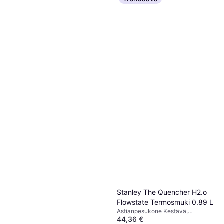
1 kauppa
Stanley The Quencher H2.o
Flowstate Termosmuki 0.89 L
Astianpesukone Kestävä,
44,36 €
Kahvalla, Ruostumaton teräs,