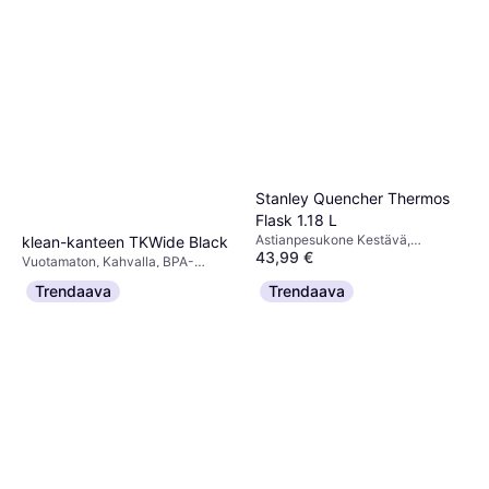
Stanley Quencher Thermos
Flask 1.18 L
Astianpesukone Kestävä,
klean-kanteen TKWide Black
43,99 €
Ruostumaton teräs
Vuotamaton, Kahvalla, BPA-
Tai 7,69 €/kk.
¹
29 €
vapaa, Ripustuslenkki,
Trendaava
Trendaava
5 kauppoja
Ruostumaton teräs, Alumiini,
4 kauppoja
Musta