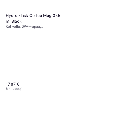
Hydro Flask Coffee Mug 355
ml Black
Kahvalla, BPA-vapaa,
Ruostumaton teräs, Musta
17,87 €
6 kauppoja
Hydro Flask 16 oz Wide
Mouth Flex Sip Lid
BPA-vapaa, Vuotamaton,
31 €
Ruostumaton teräs, Teräs, Musta
6 kauppoja