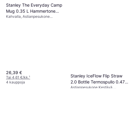
Stanley The Everyday Camp
Mug 0.35 L Hammertone
Kahvalla, Astianpesukone
Rose Quartz
Kestävä, Tina, Posliini,
Ruostumaton teräs, Ruusukulta,
Vihreä, Vaaleanpunainen
26,39 €
Stanley IceFlow Flip Straw
Tai 4,61 €/kk.
¹
2.0 Bottle Termospullo 0.47L
4 kauppoja
Astianpesukone Kestävä,
Ash
31,19 €
Kahvalla, Ruostumaton teräs,
Luonnonväri, Harmaa
Tai 5,45 €/kk.
¹
3 kauppoja