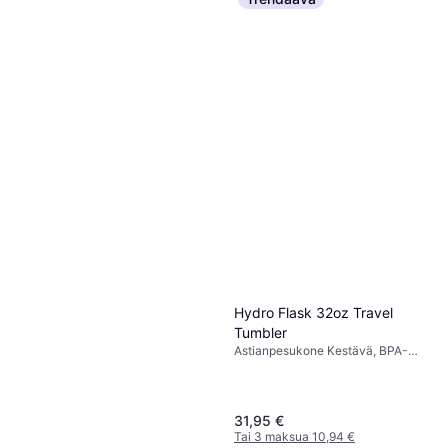
Vaaleanpunainen
27,04 €
Tai 3 maksua 9,26 €
4 kauppoja
Hydro Flask 32oz Travel
Tumbler
Astianpesukone Kestävä, BPA-
vapaa, Kahvalla, Ruostumaton
teräs, Valkoinen
31,95 €
Tai 3 maksua 10,94 €