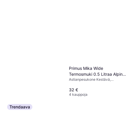
Primus Mika Wide
Termosmuki 0.5 Litraa Alpine
Astianpesukone Kestävä,
Frost
Ruostumaton teräs, Harmaa,
Luonnonväri, Valkoinen, Alumiini
32 €
4 kauppoja
Trendaava