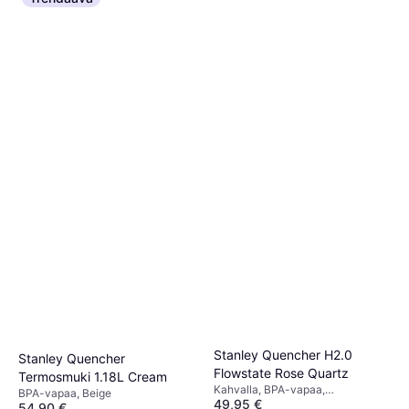
Stanley Quencher H2.0
Stanley Quencher
Flowstate Rose Quartz
Termosmuki 1.18L Cream
Kahvalla, BPA-vapaa,
BPA-vapaa, Beige
49,95 €
Astianpesukone Kestävä,
54,90 €