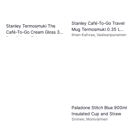
Stanley Café-To-Go Travel
Stanley Termosmuki The
Mug Termosmuki 0.35 L
Café-To-Go Cream Gloss 350
Ilman Kahvaa, Vaaleanpunainen
Rose
Ilman Kahvaa, Beige
ml
33,95 €
25,83 €
3 kauppoja
Tai 3 maksua 8,85 €
3 kauppoja
Paladone Stitch Blue 900ml
Insulated Cup and Straw
Sininen, Monivärinen