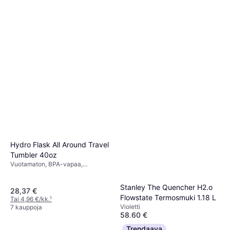
Hydro Flask All Around Travel
Tumbler 40oz
Vuotamaton, BPA-vapaa,
Kahvalla, Astianpesukone
Kestävä, Ruostumaton teräs,
Stanley The Quencher H2.o
Musta
28,37 €
Flowstate Termosmuki 1.18 L
Tai 4,96 €/kk.
¹
Violetti
7 kauppoja
58,60 €
Tai 3 maksua 20,07 €
Trendaava