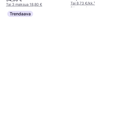
Ruostumaton teräs,
Tai 8,73 €/kk.
¹
Tai 3 maksua 18,80 €
Vaaleanpunainen
2 kauppoja
2 kauppoja
Trendaava