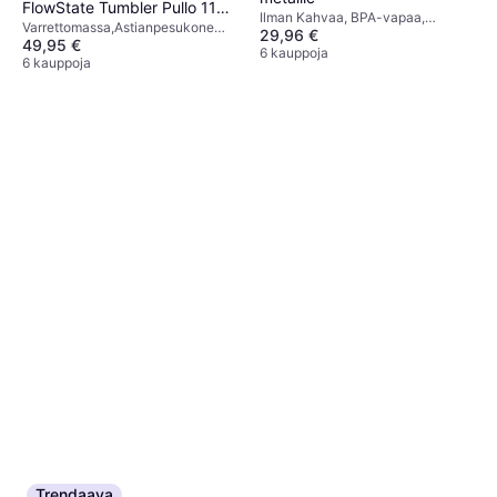
FlowState Tumbler Pullo 1180
Ilman Kahvaa, BPA-vapaa,
Varrettomassa,Astianpesukone
ml
29,96 €
Astianpesukone Kestävä,
49,95 €
Kestävä, Musta
Ruostumaton teräs, Muovi, Musta
6 kauppoja
6 kauppoja
Trendaava