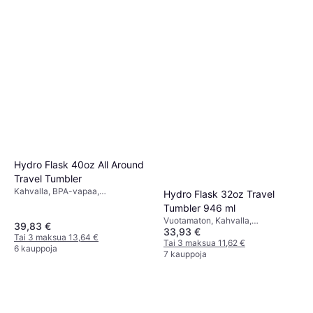
Hydro Flask 40oz All Around
Travel Tumbler
Kahvalla, BPA-vapaa,
Hydro Flask 32oz Travel
Ruostumaton teräs, Valkoinen
Tumbler 946 ml
Vuotamaton, Kahvalla,
39,83 €
33,93 €
Astianpesukone Kestävä,
Tai 3 maksua 13,64 €
Ruostumaton teräs, Musta
Tai 3 maksua 11,62 €
6 kauppoja
7 kauppoja