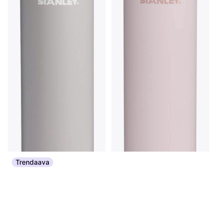
Trendaava
Stanley Transit Fliptop Mug
Termosmuki Keskitason Rose