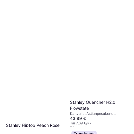
BPA-vapaa, Ruostumaton teräs,
Tai 8,18 €/kk.
¹
Muovi, Musta
3 kauppoja
Stanley Quencher H2.0
Flowstate
Kahvalla, Astianpesukone
43,99 €
Kestävä, Ruostumaton teräs,
Harmaa
Tai 7,69 €/kk.
¹
Stanley Fliptop Peach Rose
7 kauppoja
Termosmuki 350 ml Pinkki
Trendaava