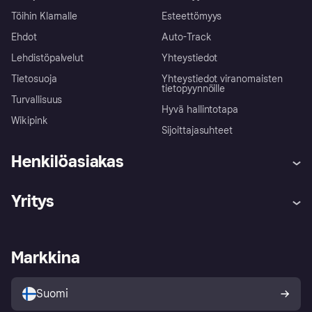
Töihin Klarnalle
Esteettömyys
Ehdot
Auto-Track
Lehdistöpalvelut
Yhteystiedot
Tietosuoja
Yhteystiedot viranomaisten
tietopyynnöille
Turvallisuus
Hyvä hallintotapa
Wikipink
Sijoittajasuhteet
Henkilöasiakas
Ohje
Reklamaatiot
Yritys
Kirjaudu sisään
Shoppaile turvallisesti Klarnalla
Kauppiastuki
Kehittäjät
Klarna app
Yksityisyysasetukset
Kirjaudu sisään yrityksenä
Operatiivinen tila
Markkina
Tutustu kauppoihin
Peruutusoikeutesi
Myy Klarnalla
Kumppanit ja integraatiot
Ostajan turva
Suomi