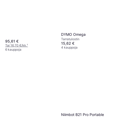
DYMO Omega
Tarra­tulostin
95,61 €
15,62 €
Tai 16,70 €/kk.
¹
4 kauppoja
6 kauppoja
Niimbot B21 Pro Portable