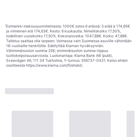
Tai 9,21 €/kk.
¹
Tai 6,12 €/kk.
¹
7 kauppoja
5 kauppoja
1
2
3
...
5
¹
Esimerkki maksusuunnitelmasta: 1000€ ostos 6 erässä: 5 erää à 174,65€
ja viimeinen erä 174,63€. Kesto: 6 kuukautta. Nimelliskorko 17,50%,
todellinen vuosikorko 17,50%. Kokonaisvelka: 1047,88€. Korko: 47,88€.
Talletus saattaa olla tarpeen. Voimassa vain Suomessa asuville vähintään
18-vuotiaille henkilöille. Edellyttää Klarnan hyväksynnän.
Vähimmäisoston summa 25€; enimmäisoston summa riippuu
luottokelpoisuusarviosta. Luotonantaja: Klarna Bank AB (publ),
Sveavägen 46, 111 34 Tukholma, Y-tunnus: 556737-0431. Katso ehdot
osoitteesta
https://www.klarna.com/fi/ehdot/
.