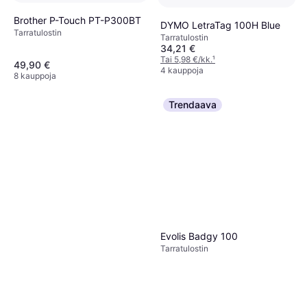
Brother P-Touch PT-P300BT
DYMO LetraTag 100H Blue
Tarra­tulostin
Tarra­tulostin
34,21 €
Tai 5,98 €/kk.
¹
49,90 €
4 kauppoja
8 kauppoja
Trendaava
Evolis Badgy 100
Tarra­tulostin