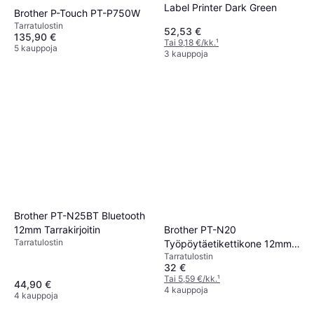
Label Printer Dark Green
Brother P-Touch PT-P750W
Tarra­tulostin
52,53 €
135,90 €
Tai 9,18 €/kk.
¹
5 kauppoja
3 kauppoja
Brother PT-N25BT Bluetooth
12mm Tarrakirjoitin
Brother PT-N20
Tarra­tulostin
Työpöytäetikettikone 12mm
Tarra­tulostin
Tarrakirjoitin
32 €
Tai 5,59 €/kk.
¹
44,90 €
4 kauppoja
4 kauppoja