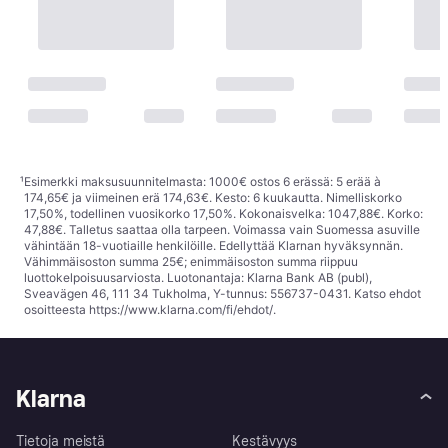
¹
Esimerkki maksusuunnitelmasta: 1000€ ostos 6 erässä: 5 erää à
174,65€ ja viimeinen erä 174,63€. Kesto: 6 kuukautta. Nimelliskorko
17,50%, todellinen vuosikorko 17,50%. Kokonaisvelka: 1047,88€. Korko:
47,88€. Talletus saattaa olla tarpeen. Voimassa vain Suomessa asuville
vähintään 18-vuotiaille henkilöille. Edellyttää Klarnan hyväksynnän.
Vähimmäisoston summa 25€; enimmäisoston summa riippuu
luottokelpoisuusarviosta. Luotonantaja: Klarna Bank AB (publ),
Sveavägen 46, 111 34 Tukholma, Y-tunnus: 556737-0431. Katso ehdot
osoitteesta
https://www.klarna.com/fi/ehdot/
.
Klarna
Tietoja meistä
Kestävyys