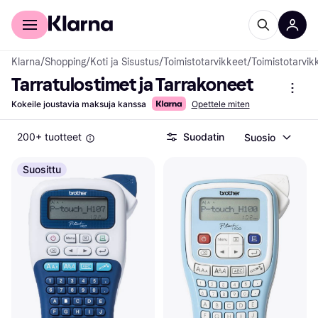
Kuluttajille
Yrityksille
Klarna
/
Shopping
/
Koti ja Sisustus
/
Toimistotarvikkeet
/
Toimistotarvik
Tarra­tulostimet ja Tarra­koneet
Kokeile joustavia maksuja kanssa
Opettele miten
200+ tuotteet
Suodatin
Suosio
Suosittu