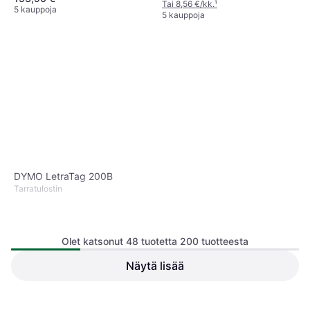
Tai 8,56 €/kk.
¹
5 kauppoja
5 kauppoja
DYMO LetraTag 200B
Tarra­tulostin
Olet katsonut 48 tuotetta 200 tuotteesta
Näytä lisää
Brother P-Touch PT-E110VP
Tarra­tulostin
52,69 €
35 €