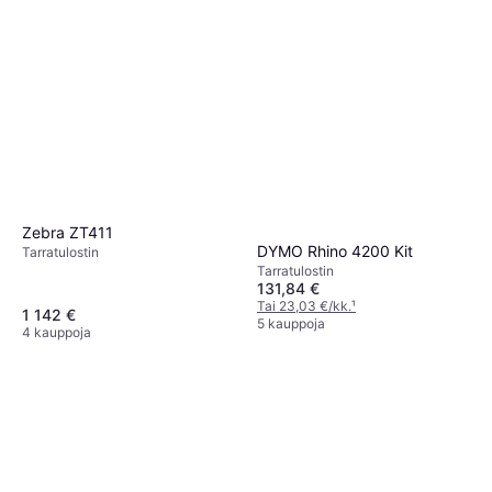
Zebra ZT411
DYMO Rhino 4200 Kit
Tarra­tulostin
Tarra­tulostin
131,84 €
Tai 23,03 €/kk.
¹
1 142 €
5 kauppoja
4 kauppoja