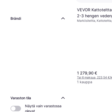
VEVOR Kattoteltta
2-3 hengen veden
Brändi
Markiisiteltta, Kattoteltta
Jeep-maastoautol
vuodenajan teltta
1 279,90 €
Tai 6 maksua, 223,54 €/
1 kauppa
Varaston tila
Näytä vain varastossa 
olevat