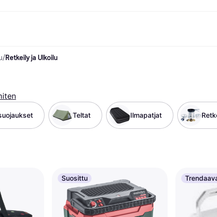
u
/
Retkeily ja Ulkoilu
ksuvaihtoehdot
Shoppaile ja vertaa hintoja
Ostokset ja palkinnot
Raha-asiat
Lisätietoa
Valokuvat
Toimis
com
suvaihtoehdot
Ale
Tutustu kauppoihin
Pelaaminen ja Viihde
Klarna-kortti
Mikä on Kla
sa heti
Kauneus & Terveys
Cashback
Puhelimet & Wearablet
Saldo
sa 30 päivän
Vaatteet
Jäsenyys
Lapset ja Perhe
Tilityypit
miten
ratarvike
uessa
Lelut
Moottorikuljetukset
Säästötili
sa 3 erässä
Koti ja Sisustus
Puutarha ja Patio
Talletustili
suojaukset
Teltat
Ilmapatjat
Retke
oitus
Ääni ja Kuva
Keittiökoneet
ilePay
Urheilu ja Ulkoilu
Kodinkoneet
Tietotekniikka
Kirjat, Elokuvat ja Musiikki
isto
Tee se itse
Kaikki
Suosittu
Trendaav