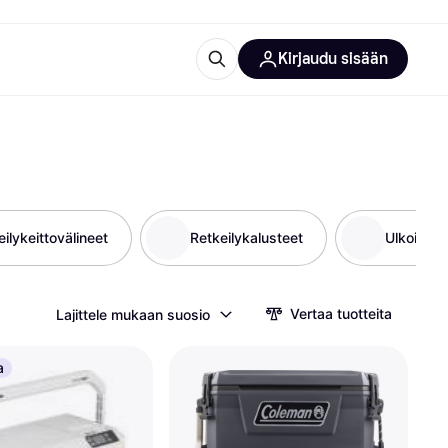
Kirjaudu sisään
totarvikkeet
rna?
ilykeittovälineet
Retkeilykalusteet
Ulkoiluväl
 kategoriat
Vertaa tuotteita
Lajittele mukaan suosio
a