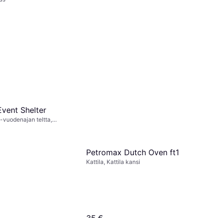
Petromax HK500
Retkivalo
191,16 €
Tai 6 maksua, 33,39 €/kk
¹
3 kauppoja
vent Shelter
4-vuodenajan teltta,
Petromax Dutch Oven ft1
Kattila, Kattila kansi