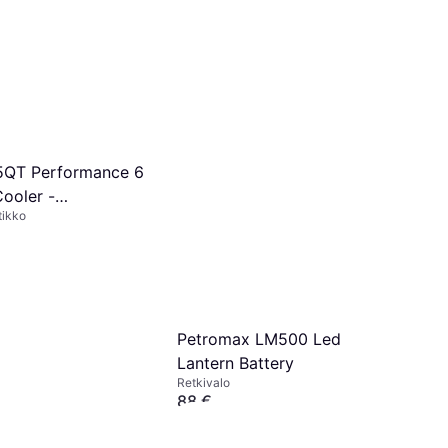
5QT Performance 6
Cooler -
tikko
aatikko
Petromax LM500 Led
Lantern Battery
Retkivalo
88 €
Tai 6 maksua, 15,37 €/kk
¹
4 kauppoja