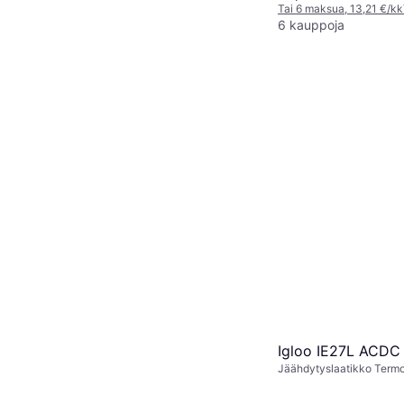
Tai 6 maksua, 13,21 €/kk
6 kauppoja
Igloo IE27L ACDC 
Jäähdytyslaatikko Termo
12/230 V, Polypropeeni,