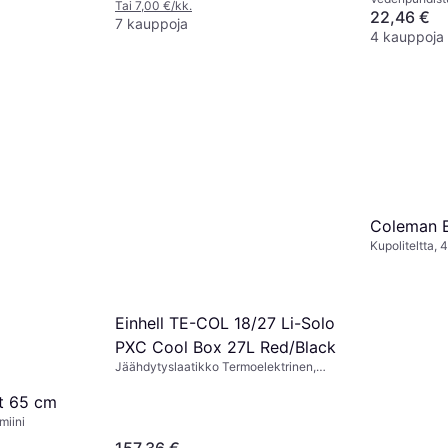
Tai 7,00 €/kk.
22,46 €
7 kauppoja
4 kauppoja
Coleman E
Kupoliteltta, 
Ilmastointi
Einhell TE-COL 18/27 Li-Solo
PXC Cool Box 27L Red/Black
Jäähdytyslaatikko Termoelektrinen,
12/230 V, Pakastinosasto, Muovia
t 65 cm
miini