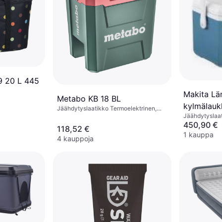
9 20 L 445
Makita Lä
Metabo KB 18 BL
kylmälau
Jäähdytyslaatikko Termoelektrinen,
Jäähdytyslaa
Muovia
18/40 V (i
450,90 €
118,52 €
laturia)
1 kauppa
4 kauppoja