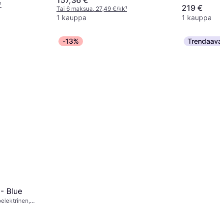
157,36 €
¹
219 €
Tai 6 maksua, 27,49 €/kk
¹
1 kauppa
1 kauppa
-13%
Trendaav
- Blue
elektrinen,
 Muovia