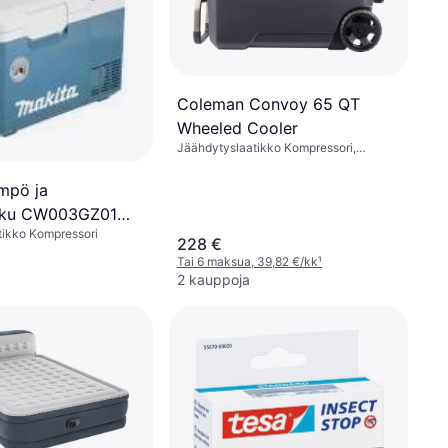
Coleman Convoy 65 QT
Wheeled Cooler
Jäähdytyslaatikko Kompressori,
Pyörillä, Teräs, TPU (Termoplastinen
Polyuretaani)
mpö ja
kku CW003GZ01
tikko Kompressori
lman akkua ja
228 €
Tai 6 maksua, 39,82 €/kk
¹
2 kauppoja