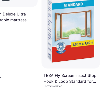
m Deluxe Ultra
atable mattress
x46cm
TESA Fly Screen Insect Stop
.
Hook & Loop Standard for
Hyttysverkko
Windows 100cm x 100cm
17,34 €
1 kauppa