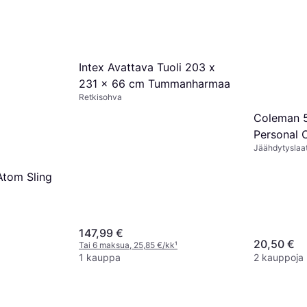
2 kauppoja
Intex Avattava Tuoli 203 x
231 x 66 cm Tummanharmaa
Retkisohva
Coleman 
Personal 
Jäähdytyslaa
jäähdytinl
Atom Sling
147,99 €
20,50 €
Tai 6 maksua, 25,85 €/kk
¹
1 kauppa
2 kauppoja