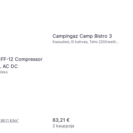
Campingaz Camp Bistro 3
Kaasuliesi, Ei kahvaa, Teho 2200watti,
Teräs
CFF-12 Compressor
L AC DC
tikko
63,21 €
 96,11 €/kk
¹
2 kauppoja