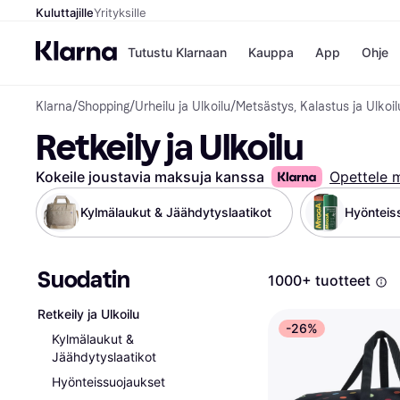
Kuluttajille
Yrityksille
Tutustu Klarnaan
Kauppa
App
Ohje
Klarna
/
Shopping
/
Urheilu ja Ulkoilu
/
Metsästys, Kalastus ja Ulkoil
Kaupat
Ma
Retkeily ja Ulkoilu
Booking.
Mak
Gigantti
Mak
H&M
Mak
Kokeile joustavia maksuja kanssa
Opettele 
Peten Koi
kul
Wolt
Mak
Kylmälaukut & Jäähdytyslaatikot
Hyönteis
Rah
Mob
Suodatin
Kauppahakem
1000+ tuotteet
Retkeily ja Ulkoilu
-26%
Kylmälaukut &
Jäähdytyslaatikot
Hyönteissuojaukset