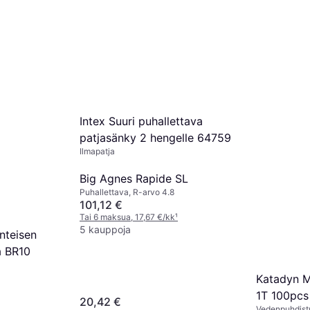
Intex Suuri puhallettava
patjasänky 2 hengelle 64759
Ilmapatja
Big Agnes Rapide SL
Puhallettava, R-arvo 4.8
101,12 €
Tai 6 maksua, 17,67 €/kk
¹
5 kauppoja
nteisen
a BR10
Katadyn M
1T 100pcs
20,42 €
Vedenpuhdist