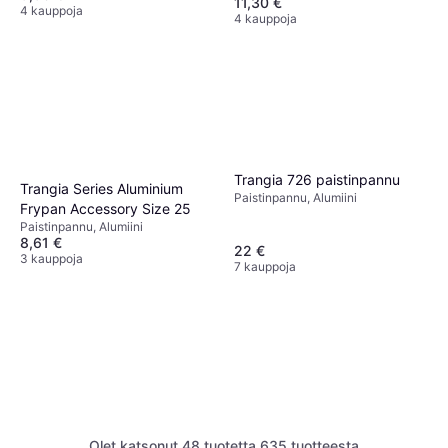
11,30 €
4 kauppoja
4 kauppoja
Trangia 726 paistinpannu
Trangia Series Aluminium
Paistinpannu, Alumiini
Frypan Accessory Size 25
Paistinpannu, Alumiini
8,61 €
22 €
3 kauppoja
7 kauppoja
Olet katsonut 48 tuotetta 635 tuotteesta