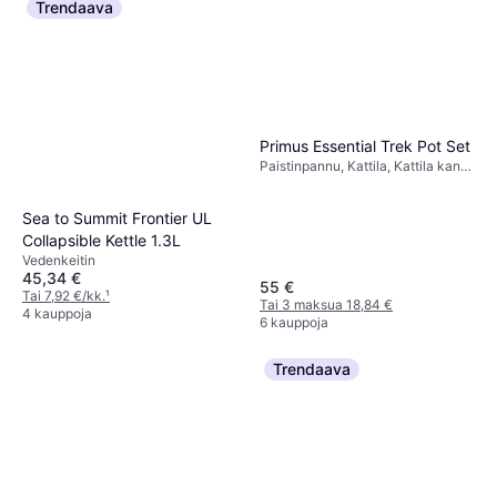
Trendaava
Primus Essential Trek Pot Set
Paistinpannu, Kattila, Kattila kansi,
Muovia, Alumiini
Sea to Summit Frontier UL
Collapsible Kettle 1.3L
Vedenkeitin
45,34 €
55 €
Tai 7,92 €/kk.
¹
Tai 3 maksua 18,84 €
4 kauppoja
6 kauppoja
Trendaava