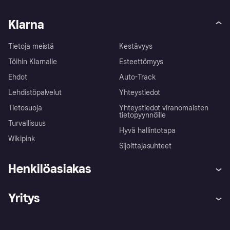
Klarna
Tietoja meistä
Kestävyys
Töihin Klarnalle
Esteettömyys
Ehdot
Auto-Track
Lehdistöpalvelut
Yhteystiedot
Tietosuoja
Yhteystiedot viranomaisten
tietopyynnöille
Turvallisuus
Hyvä hallintotapa
Wikipink
Sijoittajasuhteet
Henkilöasiakas
Ohje
Reklamaatiot
Yritys
Kirjaudu sisään
Shoppaile turvallisesti Klarnalla
Kauppiastuki
Kehittäjät
Klarna app
Yksityisyysasetukset