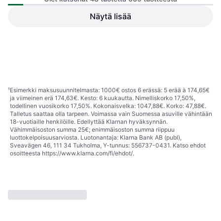
Trangia -
Näytä lisää
Lautanen
Primus LiTech 0.9L
Vedenkeitin, Alumiini
18,25 €
7,12 €
5 kauppoja
4 kauppoja
1
2
3
...
9
...
14
¹
Esimerkki maksusuunnitelmasta: 1000€ ostos 6 erässä: 5 erää à 174,65€
ja viimeinen erä 174,63€. Kesto: 6 kuukautta. Nimelliskorko 17,50%,
todellinen vuosikorko 17,50%. Kokonaisvelka: 1047,88€. Korko: 47,88€.
Talletus saattaa olla tarpeen. Voimassa vain Suomessa asuville vähintään
18-vuotiaille henkilöille. Edellyttää Klarnan hyväksynnän.
Vähimmäisoston summa 25€; enimmäisoston summa riippuu
luottokelpoisuusarviosta. Luotonantaja: Klarna Bank AB (publ),
Sveavägen 46, 111 34 Tukholma, Y-tunnus: 556737-0431. Katso ehdot
osoitteesta
https://www.klarna.com/fi/ehdot/
.