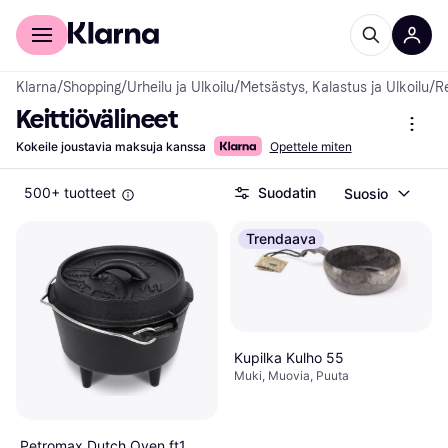
Kuluttajille
Yrityksille
Klarna
/
Shopping
/
Urheilu ja Ulkoilu
/
Metsästys, Kalastus ja Ulkoilu
/
Re
Keittiövälineet
Kokeile joustavia maksuja kanssa
Opettele miten
500+ tuotteet
Suodatin
Suosio
Trendaava
Kupilka Kulho 55
Muki, Muovia, Puuta
Petromax Dutch Oven ft1