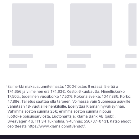
¹
Esimerkki maksusuunnitelmasta: 1000€ ostos 6 erässä: 5 erää à
174,65€ ja viimeinen erä 174,63€. Kesto: 6 kuukautta. Nimelliskorko
17,50%, todellinen vuosikorko 17,50%. Kokonaisvelka: 1047,88€. Korko:
47,88€. Talletus saattaa olla tarpeen. Voimassa vain Suomessa asuville
vähintään 18-vuotiaille henkilöille. Edellyttää Klarnan hyväksynnän.
Vähimmäisoston summa 25€; enimmäisoston summa riippuu
luottokelpoisuusarviosta. Luotonantaja: Klarna Bank AB (publ),
Sveavägen 46, 111 34 Tukholma, Y-tunnus: 556737-0431. Katso ehdot
osoitteesta
https://www.klarna.com/fi/ehdot/
.