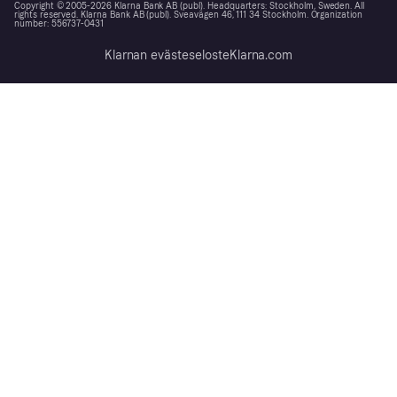
Copyright © 2005-2026 Klarna Bank AB (publ). Headquarters: Stockholm, Sweden. All
rights reserved. Klarna Bank AB (publ). Sveavägen 46, 111 34 Stockholm. Organization
number: 556737-0431
Klarnan evästeseloste
Klarna.com