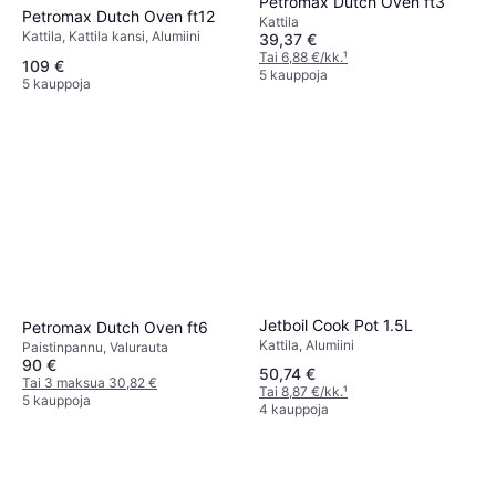
Petromax Dutch Oven ft3
Petromax Dutch Oven ft12
Kattila
Kattila, Kattila kansi, Alumiini
39,37 €
Tai 6,88 €/kk.
¹
109 €
5 kauppoja
5 kauppoja
Jetboil Cook Pot 1.5L
Petromax Dutch Oven ft6
Kattila, Alumiini
Paistinpannu, Valurauta
90 €
50,74 €
Tai 3 maksua 30,82 €
Tai 8,87 €/kk.
¹
5 kauppoja
4 kauppoja