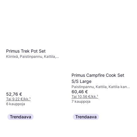
Primus Trek Pot Set
Kiinteä, Paistinpannu, Kattila,
Alumiini
Primus Campfire Cook Set
S/S Large
Paistinpannu, Kattila, Kattila kansi,
60,46 €
Teräs
52,76 €
Tai 10,56 €/kk.
¹
Tai 9,22 €/kk.
¹
7 kauppoja
6 kauppoja
Trendaava
Trendaava