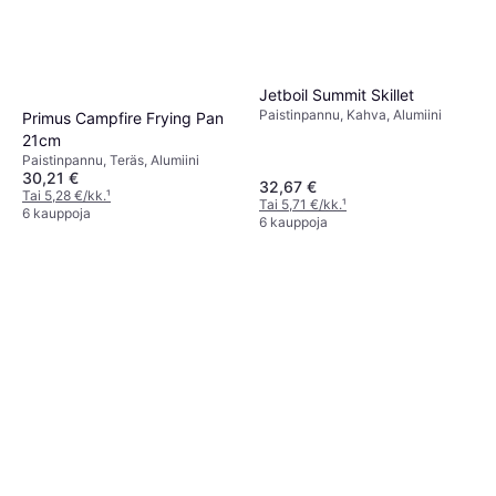
Jetboil Summit Skillet
Paistinpannu, Kahva, Alumiini
Primus Campfire Frying Pan
21cm
Paistinpannu, Teräs, Alumiini
30,21 €
32,67 €
Tai 5,28 €/kk.
¹
Tai 5,71 €/kk.
¹
6 kauppoja
6 kauppoja