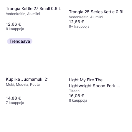
Trangia Kettle 27 Small 0.6 L
Trangia 25 Series Kettle 0.9L
Vedenkeitin, Alumiini
Vedenkeitin, Alumiini
12,66 €
12,66 €
9+ kauppoja
9 kauppoja
Trendaava
Kupilka Juomamuki 21
Light My Fire The
Muki, Muovia, Puuta
Lightweight Spoon-Fork-
Titaani
Knife
16,08 €
14,88 €
8 kauppoja
7 kauppoja