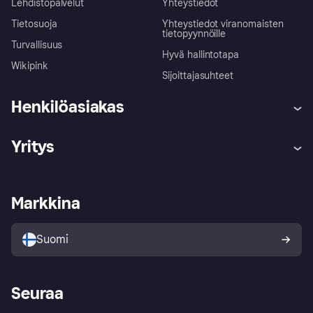
Lehdistöpalvelut
Yhteystiedot
Tietosuoja
Yhteystiedot viranomaisten
tietopyynnöille
Turvallisuus
Hyvä hallintotapa
Wikipink
Sijoittajasuhteet
Henkilöasiakas
Ohje
Reklamaatiot
Yritys
Kirjaudu sisään
Shoppaile turvallisesti Klarnalla
Kauppiastuki
Kehittäjät
Klarna app
Yksityisyysasetukset
Kirjaudu sisään yrityksenä
Operatiivinen tila
Markkina
Tutustu kauppoihin
Peruutusoikeutesi
Myy Klarnalla
Kumppanit ja integraatiot
Ostajan turva
Suomi
Seuraa