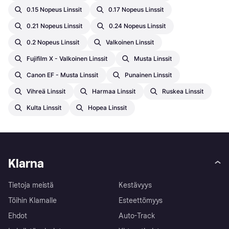
0.15 Nopeus Linssit
0.17 Nopeus Linssit
0.21 Nopeus Linssit
0.24 Nopeus Linssit
0.2 Nopeus Linssit
Valkoinen Linssit
Fujifilm X - Valkoinen Linssit
Musta Linssit
Canon EF - Musta Linssit
Punainen Linssit
Vihreä Linssit
Harmaa Linssit
Ruskea Linssit
Kulta Linssit
Hopea Linssit
Klarna
Tietoja meistä
Kestävyys
Töihin Klarnalle
Esteettömyys
Ehdot
Auto-Track