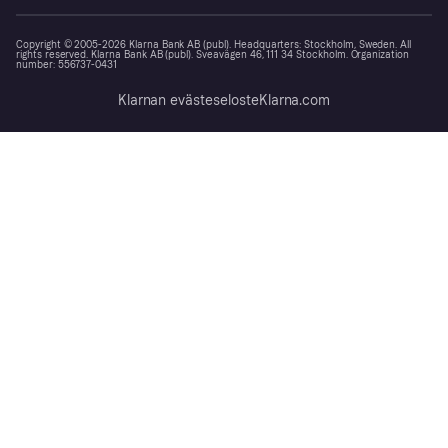
Copyright © 2005-2026 Klarna Bank AB (publ). Headquarters: Stockholm, Sweden. All
rights reserved. Klarna Bank AB (publ). Sveavägen 46, 111 34 Stockholm. Organization
number: 556737-0431
Klarnan evästeseloste
Klarna.com