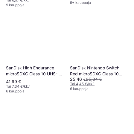
Tai 6,97 €/kk.
¹
9+ kauppoja
9 kauppoja
SanDisk High Endurance
SanDisk Nintendo Switch
microSDXC Class 10 UHS-I
Red microSDXC Class 10
25,46 €
25,84 €
U3 V30 128GB +Adapter
UHS-I U3 100/90MB/s 128GB
41,99 €
Tai 4,45 €/kk.
¹
Tai 7,34 €/kk.
¹
6 kauppoja
6 kauppoja