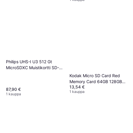
Philips UHS-I U3 512 Gt
MicroSDXC Muistikortti SD-
adapteri
Kodak Micro SD Card Red
Memory Card 64GB 128GB
13,54 €
256GB
87,90 €
1 kauppa
1 kauppa