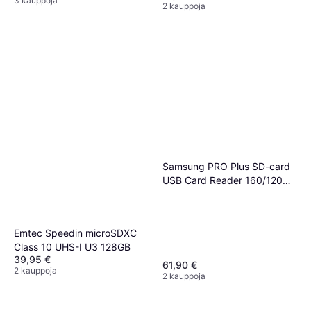
3 kauppoja
+Adapter
2 kauppoja
Samsung PRO Plus SD-card
USB Card Reader 160/120MB
128GB
Emtec Speedin microSDXC
Class 10 UHS-I U3 128GB
39,95 €
61,90 €
2 kauppoja
2 kauppoja