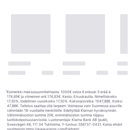
¹
Esimerkki maksusuunnitelmasta: 1000€ ostos 6 erässä: 5 erää à
174,65€ ja viimeinen erä 174,63€. Kesto: 6 kuukautta. Nimelliskorko
17,50%, todellinen vuosikorko 17,50%. Kokonaisvelka: 1047,88€. Korko:
47,88€. Talletus saattaa olla tarpeen. Voimassa vain Suomessa asuville
vähintään 18-vuotiaille henkilöille. Edellyttää Klarnan hyväksynnän.
Vähimmäisoston summa 25€; enimmäisoston summa riippuu
luottokelpoisuusarviosta. Luotonantaja: Klarna Bank AB (publ),
Sveavägen 46, 111 34 Tukholma, Y-tunnus: 556737-0431. Katso ehdot
osoitteesta
https://www.klarna.com/fi/ehdot/
.