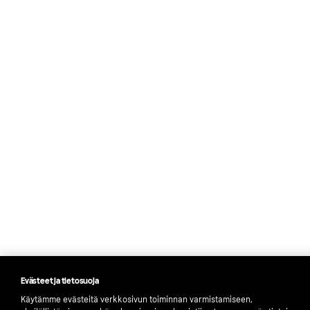
Evästeet ja tietosuoja
Käytämme evästeitä verkkosivun toiminnan varmistamiseen,