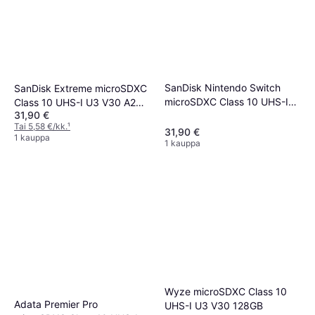
SanDisk Nintendo Switch
SanDisk Extreme microSDXC
microSDXC Class 10 UHS-I
Class 10 UHS-I U3 V30 A2
31,90 €
U3 100/90MB/s 128GB
190/90MB/s 128GB +Adapter
Tai 5,58 €/kk.
¹
31,90 €
1 kauppa
1 kauppa
Wyze microSDXC Class 10
Adata Premier Pro
UHS-I U3 V30 128GB