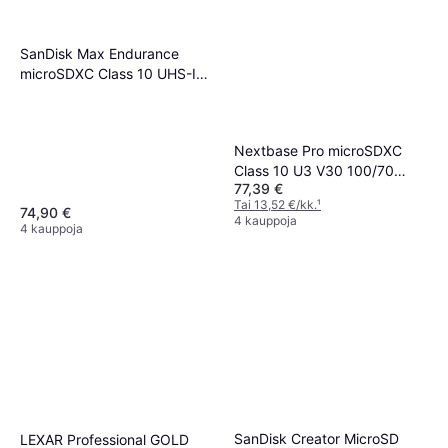
SanDisk Max Endurance
microSDXC Class 10 UHS-I
U3 V30 100/40 MB/s128GB
+SD adapter
Nextbase Pro microSDXC
Class 10 U3 V30 100/70
77,39 €
MB/s 128GB +SD Adapter
Tai 13,52 €/kk.
¹
74,90 €
4 kauppoja
4 kauppoja
SanDisk Creator MicroSD
LEXAR Professional GOLD