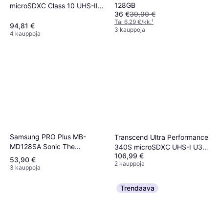
128GB
microSDXC Class 10 UHS-II
36 €
39,90 €
U3 V60 A1 280/100MB/s
Tai 6,29 €/kk.
¹
128GB
94,81 €
3 kauppoja
4 kauppoja
Samsung PRO Plus MB-
Transcend Ultra Performance
MD128SA Sonic The
340S microSDXC UHS-I U3
106,99 €
Hedgehog Flash Memory
V30 A2 128GB
53,90 €
2 kauppoja
Card 128 GB microSDXC
3 kauppoja
UHS-I
Trendaava