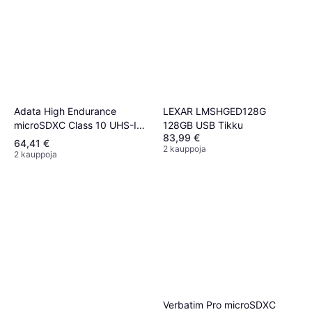
Adata High Endurance
LEXAR LMSHGED128G
microSDXC Class 10 UHS-I
128GB USB Tikku
83,99 €
U3 V30 A2 100/80MB/s
64,41 €
2 kauppoja
128GB +SD adapter
2 kauppoja
Verbatim Pro microSDXC