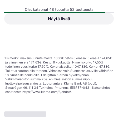
Olet katsonut 48 tuotetta 52 tuotteesta
Näytä lisää
Samsung Pro Plus 2021
microSDXC Class 10 UHS-I
Samsung PRO Plus
U3 V30 A2 160/120MB/s
microSDXC Class 10 UHS-I
27,29 €
128GB +SD adapter
U3 V30 A2 160/120 MB/s
17,19 €
Loppu varastosta
128GB +Reader
Loppu varastosta
¹
Esimerkki maksusuunnitelmasta: 1000€ ostos 6 erässä: 5 erää à 174,65€
ja viimeinen erä 174,63€. Kesto: 6 kuukautta. Nimelliskorko 17,50%,
todellinen vuosikorko 17,50%. Kokonaisvelka: 1047,88€. Korko: 47,88€.
Talletus saattaa olla tarpeen. Voimassa vain Suomessa asuville vähintään
18-vuotiaille henkilöille. Edellyttää Klarnan hyväksynnän.
Vähimmäisoston summa 25€; enimmäisoston summa riippuu
luottokelpoisuusarviosta. Luotonantaja: Klarna Bank AB (publ),
Sveavägen 46, 111 34 Tukholma, Y-tunnus: 556737-0431. Katso ehdot
osoitteesta
https://www.klarna.com/fi/ehdot/
.