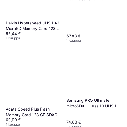
Delkin Hyperspeed UHS-I A2
MicroSD Memory Card 128
55,44 €
GB
67,83 €
1 kauppa
1 kauppa
Samsung PRO Ultimate
microSDXC Class 10 UHS-I
Adata Speed Plus Flash
U3 V30 A2 200/130MB/s
Memory Card 128 GB SDXC
128GB
69,90 €
UHS-I
74,83 €
1 kauppa
1 kauppa