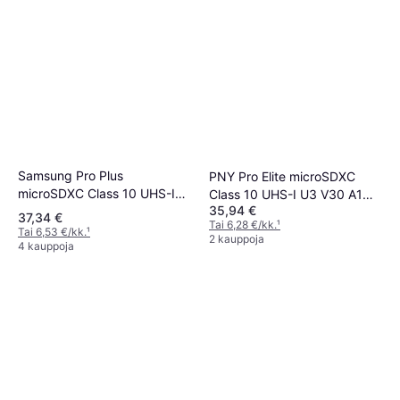
Samsung Pro Plus
PNY Pro Elite microSDXC
microSDXC Class 10 UHS-I
Class 10 UHS-I U3 V30 A1
35,94 €
U3 V30 A2 180/130MB/s
100/90MB/s 128GB +Adapter
37,34 €
Tai 6,28 €/kk.
¹
128GB +SD Adapter
Tai 6,53 €/kk.
¹
2 kauppoja
4 kauppoja