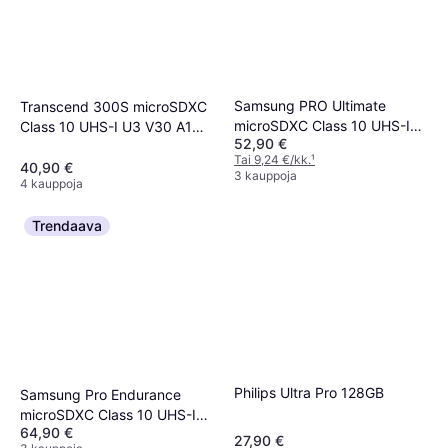
Samsung PRO Ultimate
Transcend 300S microSDXC
microSDXC Class 10 UHS-I
Class 10 UHS-I U3 V30 A1
52,90 €
U3 V30 A2 200/130MB/s
95/45MB/s 128GB +Adapter
Tai 9,24 €/kk.
¹
128GB +SD adapter
40,90 €
3 kauppoja
4 kauppoja
Trendaava
Philips Ultra Pro 128GB
Samsung Pro Endurance
microSDXC Class 10 UHS-I
64,90 €
U3 V30 100/40MB/s 128GB
27,90 €