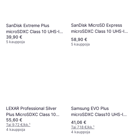
SanDisk MicroSD Express
SanDisk Extreme Plus
microSDXC Class 10 UHS-I
microSDXC Class 10 UHS-I
39,90 €
U3 V30 A1 880/480MB/s
U3 V30 A2 200/90MB/s
58,90 €
5 kauppoja
128GB
128GB
5 kauppoja
Samsung EVO Plus
LEXAR Professional Silver
microSDXC Class10 UHS-I
Plus MicroSDXC Class 10
55,60 €
U3 V30 A2 160/120MB/s
UHS-I U3 V30 A2
41,06 €
Tai 9,72 €/kk.
¹
128GB +SD adapter
205/150MB/s 128GB +SD
Tai 7,18 €/kk.
¹
4 kauppoja
4 kauppoja
adapter