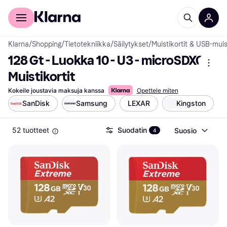
Kuluttajille
Yrityksille
Klarna
/
Shopping
/
Tietotekniikka
/
Säilytykset
/
Muistikortit & USB-muis
128 Gt - Luokka 10 - U3 - microSDXC 
Muistikortit
Kokeile joustavia maksuja kanssa
Opettele miten
SanDisk
Samsung
LEXAR
Kingston
52 tuotteet
Suodatin
Suosio
4