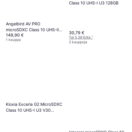
Class 10 UHS-I U3 128GB
Angelbird AV PRO
microSDXC Class 10 UHS-II
30,79 €
149,90 €
U3 V60 280MB/s 160MB/s
Tai 5,38 €/kk.
¹
1 kauppa
128GB
2 kauppoja
Kioxia Exceria G2 MicroSDXC
Class 10 UHS-I U3 V30
100/50 MB/s 128GB