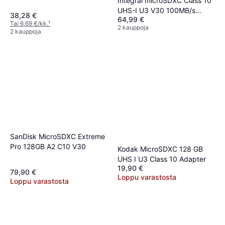
Integral microSDXC Class 10
UHS-I U3 V30 100MB/s
38,28 €
64,99 €
128GB
Tai 6,69 €/kk.
¹
2 kauppoja
2 kauppoja
SanDisk MicroSDXC Extreme
Pro 128GB A2 C10 V30
Kodak MicroSDXC 128 GB
UHS I U3 Class 10 Adapter
19,90 €
79,90 €
Loppu varastosta
Loppu varastosta