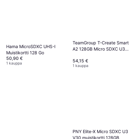
TeamGroup T-Create Smart
Hama MicroSDXC UHS-I
A2 128GB Micro SDXC U3
Muistikortti 128 Go
V30 4K R W Muistikortti
50,90 €
54,15 €
1 kauppa
1 kauppa
PNY Elite-X Micro SDXC U3
V30 muistikortti 128GB