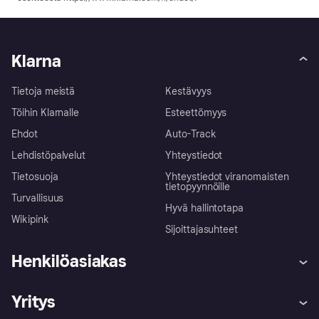
Klarna
Tietoja meistä
Kestävyys
Töihin Klarnalle
Esteettömyys
Ehdot
Auto-Track
Lehdistöpalvelut
Yhteystiedot
Tietosuoja
Yhteystiedot viranomaisten
tietopyynnöille
Turvallisuus
Hyvä hallintotapa
Wikipink
Sijoittajasuhteet
Henkilöasiakas
Ohje
Reklamaatiot
Yritys
Kirjaudu sisään
Shoppaile turvallisesti Klarnalla