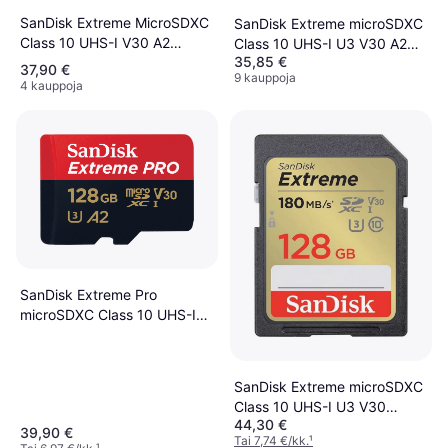
SanDisk Extreme MicroSDXC
SanDisk Extreme microSDXC
Class 10 UHS-I V30 A2
Class 10 UHS-I U3 V30 A2
35,85 €
190/90MB/s 128 GB
190/90MB/s 128GB +SD
37,90 €
9 kauppoja
Adapter
4 kauppoja
SanDisk Extreme Pro
microSDXC Class 10 UHS-I
U3 V30 A2 200/90MB/s
128GB
SanDisk Extreme microSDXC
Class 10 UHS-I U3 V30
44,30 €
180/90MB/s 128GB
39,90 €
Tai 7,74 €/kk.
¹