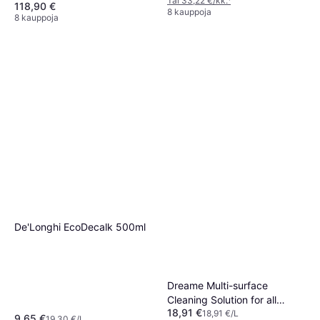
Tai 33,22 €/kk.
¹
118,90 €
8 kauppoja
8 kauppoja
De'Longhi EcoDecalk 500ml
Dreame Multi-surface
Cleaning Solution for all
18,91 €
Robot Vacuums
18,91 €/L
9,65 €
19,30 €/L