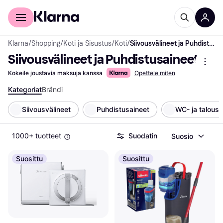
Kuluttajille
Yrityksille
Klarna
/
Shopping
/
Koti ja Sisustus
/
Koti
/
Siivousvälineet ja Puhdistusaineet
Siivousvälineet ja Puhdistusaineet
Kokeile joustavia maksuja kanssa
Opettele miten
Kategoriat
Brändi
Siivousvälineet
Puhdistusaineet
WC- ja talousp
1000+ tuotteet
Suodatin
Suosio
Suosittu
Suosittu