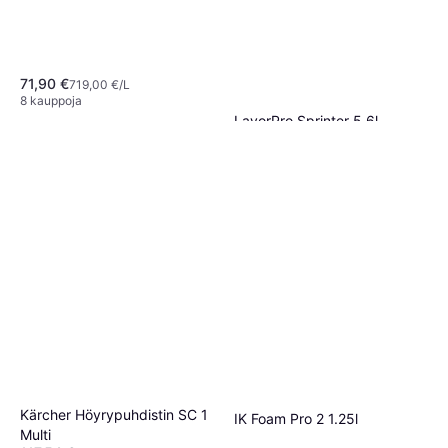
71,90 €
719,00 €/L
8 kauppoja
LavorPro Sprinter 5.6l
483,88 €
86,41 €/L
Tai 84,51 €/kk.
¹
6 kauppoja
Kärcher Höyrypuhdistin SC 1
IK Foam Pro 2 1.25l
Multi