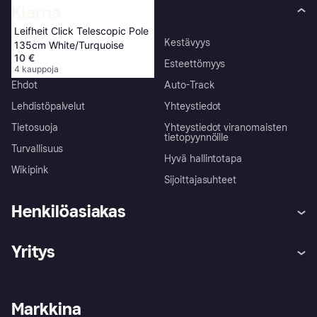
Klarna
Leifheit Click Telescopic Pole
Tietoja meistä
Kestävyys
135cm White/Turquoise
10 €
Töihin Klarnalle
Esteettömyys
4 kauppoja
Ehdot
Auto-Track
Lehdistöpalvelut
Yhteystiedot
Tietosuoja
Yhteystiedot viranomaisten
tietopyynnöille
Turvallisuus
Hyvä hallintotapa
Wikipink
Sijoittajasuhteet
Henkilöasiakas
Ohje
Reklamaatiot
Yritys
Kirjaudu sisään
Shoppaile turvallisesti Klarnalla
Kauppiastuki
Kehittäjät
Klarna app
Yksityisyysasetukset
Kirjaudu sisään yrityksenä
Operatiivinen tila
Markkina
Tutustu kauppoihin
Peruutusoikeutesi