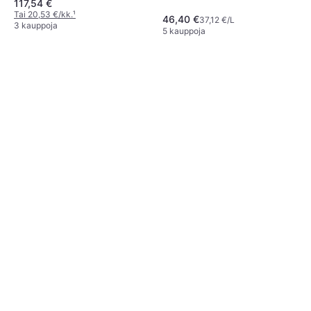
117,54 €
Tai 20,53 €/kk.
¹
46,40 €
37,12 €/L
3 kauppoja
5 kauppoja