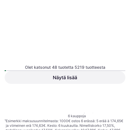
Krups XS 3000
Puhdistustabletit
Olet katsonut 48 tuotetta 5219 tuotteesta
Näytä lisää
8,89 €
10,99 €
4 kauppoja
Aesop Post-Poo Drops 100ml
1
2
3
...
56
...
109
30 €
300,00 €/L
6 kauppoja
¹
Esimerkki maksusuunnitelmasta: 1000€ ostos 6 erässä: 5 erää à 174,65€
ja viimeinen erä 174,63€. Kesto: 6 kuukautta. Nimelliskorko 17,50%,