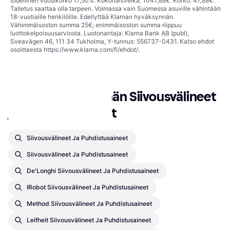
todellinen vuosikorko 17,50%. Kokonaisvelka: 1047,88€. Korko: 47,88€.
Talletus saattaa olla tarpeen. Voimassa vain Suomessa asuville vähintään
18-vuotiaille henkilöille. Edellyttää Klarnan hyväksynnän.
Vähimmäisoston summa 25€; enimmäisoston summa riippuu
luottokelpoisuusarviosta. Luotonantaja: Klarna Bank AB (publ),
Sveavägen 46, 111 34 Tukholma, Y-tunnus: 556737-0431. Katso ehdot
osoitteesta
https://www.klarna.com/fi/ehdot/
.
Suositut haut sisään Siivousvälineet 
ja Puhdistusaineet
Siivousvälineet Ja Puhdistusaineet
Siivousvälineet Ja Puhdistusaineet
De'Longhi Siivousvälineet Ja Puhdistusaineet
IRobot Siivousvälineet Ja Puhdistusaineet
Method Siivousvälineet Ja Puhdistusaineet
Leifheit Siivousvälineet Ja Puhdistusaineet