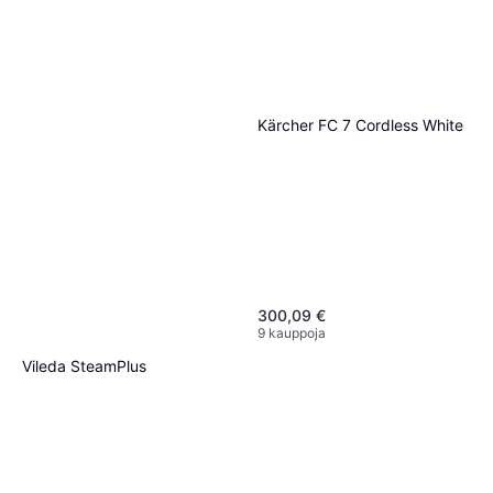
Kärcher FC 7 Cordless White
300,09 €
9 kauppoja
Vileda SteamPlus
72,90 €
8 kauppoja