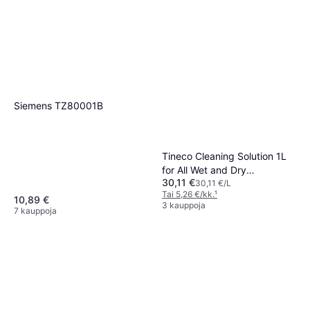
Siemens TZ80001B
Tineco Cleaning Solution 1L
for All Wet and Dry
30,11 €
Vacuumcleaners 1l
30,11 €/L
Tai 5,26 €/kk.
¹
10,89 €
3 kauppoja
7 kauppoja