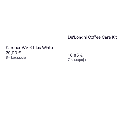
7 €
23,33 €/L
9 kauppoja
De'Longhi Coffee Care Kit
Kärcher WV 6 Plus White
79,90 €
16,85 €
9+ kauppoja
7 kauppoja