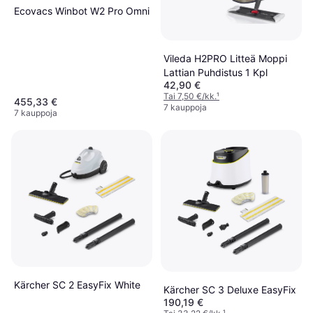
Ecovacs Winbot W2 Pro Omni
Vileda H2PRO Litteä Moppi
Lattian Puhdistus 1 Kpl
42,90 €
Tai 7,50 €/kk.
¹
455,33 €
7 kauppoja
7 kauppoja
Kärcher SC 2 EasyFix White
Kärcher SC 3 Deluxe EasyFix
190,19 €