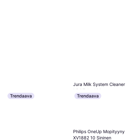
Jura Milk System Cleaner
Mini Tabs 180g
Trendaava
Trendaava
23,90 €
4 kauppoja
Geberit AquaClean Descaling
100ml
15,90 €
159,00 €/L
Philips OneUp Mopityyny
2 kauppoja
XV1882 10 Sininen