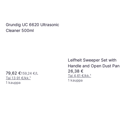
Grundig UC 6620 Ultrasonic
Cleaner 500ml
Leifheit Sweeper Set with
Handle and Open Dust Pan
26,38 €
79,62 €
159,24 €/L
Tai 4,61 €/kk.
¹
Tai 13,91 €/kk.
¹
1 kauppa
1 kauppa