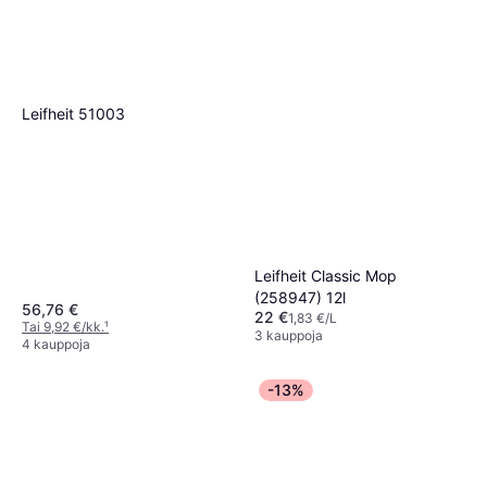
Leifheit 51003
Leifheit Classic Mop
(258947) 12l
56,76 €
22 €
1,83 €/L
Tai 9,92 €/kk.
¹
3 kauppoja
4 kauppoja
-13%