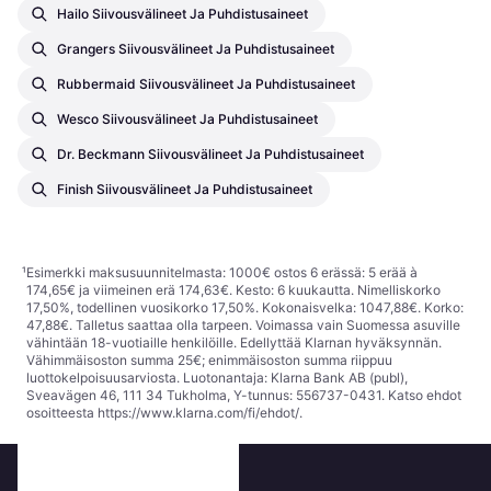
Hailo Siivousvälineet Ja Puhdistusaineet
Grangers Siivousvälineet Ja Puhdistusaineet
Rubbermaid Siivousvälineet Ja Puhdistusaineet
Wesco Siivousvälineet Ja Puhdistusaineet
Dr. Beckmann Siivousvälineet Ja Puhdistusaineet
Finish Siivousvälineet Ja Puhdistusaineet
¹
Esimerkki maksusuunnitelmasta: 1000€ ostos 6 erässä: 5 erää à
174,65€ ja viimeinen erä 174,63€. Kesto: 6 kuukautta. Nimelliskorko
17,50%, todellinen vuosikorko 17,50%. Kokonaisvelka: 1047,88€. Korko:
47,88€. Talletus saattaa olla tarpeen. Voimassa vain Suomessa asuville
vähintään 18-vuotiaille henkilöille. Edellyttää Klarnan hyväksynnän.
Vähimmäisoston summa 25€; enimmäisoston summa riippuu
luottokelpoisuusarviosta. Luotonantaja: Klarna Bank AB (publ),
Sveavägen 46, 111 34 Tukholma, Y-tunnus: 556737-0431. Katso ehdot
osoitteesta
https://www.klarna.com/fi/ehdot/
.