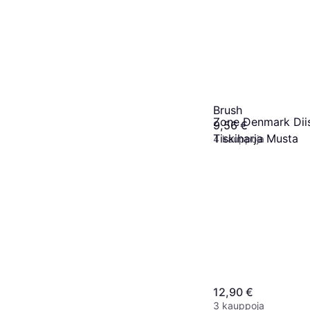
Zone Denmark Sta
Brush
Zone Denmark Dii
9,56 €
Tiskiharja Musta
4 kauppoja
12,90 €
3 kauppoja