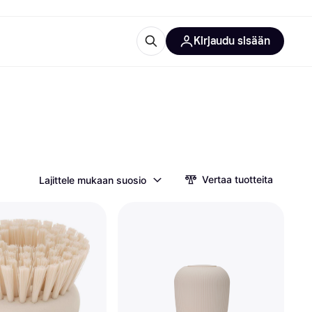
Kirjaudu sisään
totarvikkeet
rna?
Vertaa tuotteita
Lajittele mukaan suosio
 kategoriat