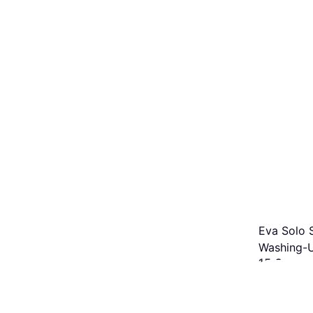
Eva Solo S
Washing-
15 €
4 kauppoja