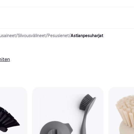
tusaineet
/
Siivousvälineet
/
Pesusienet
/
Astianpesuharjat
ksuvaihtoehdot
Shoppaile ja vertaa hintoja
Ostokset ja palkinnot
Raha-asiat
Lisätietoa
Valokuvat
Toimis
com
suvaihtoehdot
Ale
Tutustu kauppoihin
Pelaaminen ja Viihde
Klarna-kortti
Mikä on Kla
sa heti
Kauneus & Terveys
Cashback
Puhelimet & Wearablet
Saldo
sa 30 päivän
Vaatteet
Jäsenyys
Lapset ja Perhe
Tilityypit
miten
ratarvike
uessa
Lelut
Moottorikuljetukset
Säästötili
sa 3 erässä
Koti ja Sisustus
Puutarha ja Patio
Talletustili
oitus
Ääni ja Kuva
Keittiökoneet
ilePay
Urheilu ja Ulkoilu
Kodinkoneet
Tietotekniikka
Kirjat, Elokuvat ja Musiikki
isto
Tee se itse
Kaikki