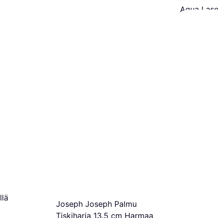
Aqua Laser
Astianpes
3,09 €
Annostelij
1 kauppa
llä
Joseph Joseph Palmu
Tiskiharja 13.5 cm Harmaa