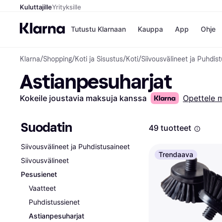
Kuluttajille
Yrityksille
Tutustu Klarnaan
Kauppa
App
Ohje
Klarna
/
Shopping
/
Koti ja Sisustus
/
Koti
/
Siivousvälineet ja Puhdis
Kaupat
Ma
Astianpesuharjat
Booking.
Mak
Gigantti
Mak
H&M
Mak
Kokeile joustavia maksuja kanssa
Opettele 
Peten Koi
kul
Wolt
Mak
Rah
Suodatin
49 tuotteet
Mob
Siivousvälineet ja Puhdistusaineet
Kauppahakem
Trendaava
Siivousvälineet
Pesusienet
Vaatteet
Puhdistussienet
Astianpesuharjat