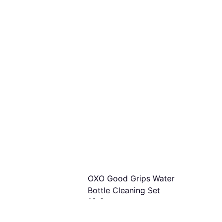
Eva Solo Dishwashing Brush
23cm
25,90 €
4 kauppoja
OXO Good Grips Water
Bottle Cleaning Set
12 €
3 kauppoja