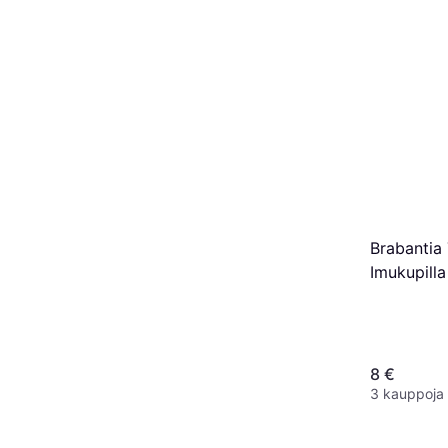
Brabantia 
Imukupill
8 €
3 kauppoja