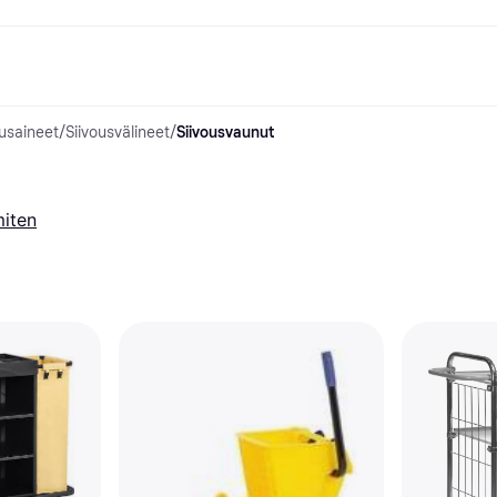
tusaineet
/
Siivousvälineet
/
Siivousvaunut
ksuvaihtoehdot
Shoppaile ja vertaa hintoja
Ostokset ja palkinnot
Raha-asiat
Lisätietoa
Valokuvat
Toimis
com
suvaihtoehdot
Ale
Tutustu kauppoihin
Pelaaminen ja Viihde
Klarna-kortti
Mikä on Kla
sa heti
Kauneus & Terveys
Cashback
Puhelimet & Wearablet
Saldo
sa 30 päivän
Vaatteet
Jäsenyys
Lapset ja Perhe
Tilityypit
miten
ratarvike
uessa
Lelut
Moottorikuljetukset
Säästötili
sa 3 erässä
Koti ja Sisustus
Puutarha ja Patio
Talletustili
oitus
Ääni ja Kuva
Keittiökoneet
ilePay
Urheilu ja Ulkoilu
Kodinkoneet
Tietotekniikka
Kirjat, Elokuvat ja Musiikki
isto
Tee se itse
Kaikki