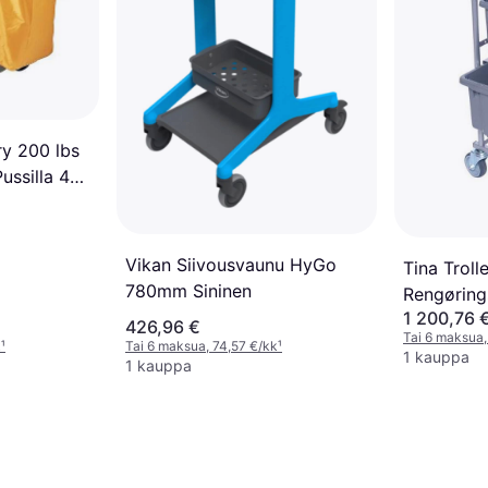
y 200 lbs
ussilla 47
Vikan Siivousvaunu HyGo
Tina Troll
780mm Sininen
Rengøring
1 200,76 
Kompakt
426,96 €
Tai 6 maksua,
k
¹
Tai 6 maksua, 74,57 €/kk
¹
1 kauppa
1 kauppa