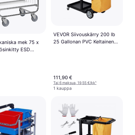
VEVOR Siivouskärry 200 lb
25 Gallonan PVC Keltainen
aniska mek 75 x
Musta
ösinkitty ESD
a
111,90 €
Tai 6 maksua, 19,55 €/kk
¹
1 kauppa