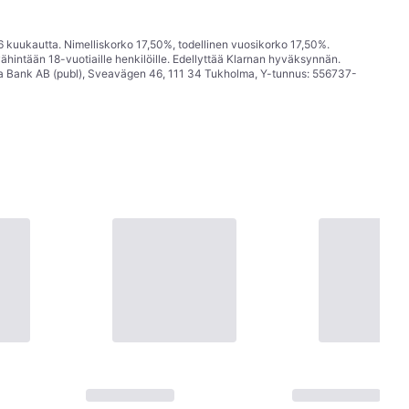
6 kuukautta. Nimelliskorko 17,50%, todellinen vuosikorko 17,50%.
ähintään 18-vuotiaille henkilöille. Edellyttää Klarnan hyväksynnän.
a Bank AB (publ), Sveavägen 46, 111 34 Tukholma, Y-tunnus: 556737-