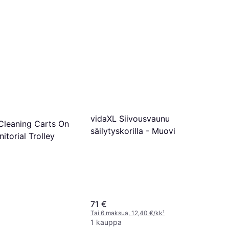
vidaXL Siivousvaunu
leaning Carts On
säilytyskorilla - Muovi
itorial Trolley
71 €
Tai 6 maksua, 12,40 €/kk
¹
1 kauppa