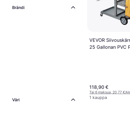
Brändi
VEVOR Siivouskärr
25 Gallonan PVC P
x 20 x 38,6 in
Keltainen/Harmaa
118,90 €
Tai 6 maksua, 20,77 €/k
1 kauppa
Väri