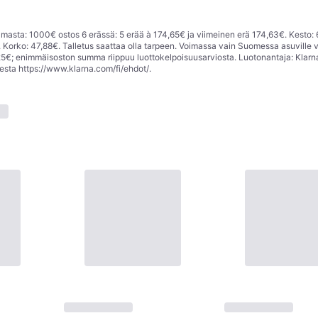
asta: 1000€ ostos 6 erässä: 5 erää à 174,65€ ja viimeinen erä 174,63€. Kesto: 
Korko: 47,88€. Talletus saattaa olla tarpeen. Voimassa vain Suomessa asuville v
; enimmäisoston summa riippuu luottokelpoisuusarviosta. Luotonantaja: Klarn
eesta
https://www.klarna.com/fi/ehdot/
.