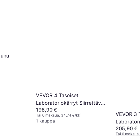
aunu
VEVOR 4 Tasoiset
Laboratoriokärryt Siirrettävä
198,90 €
Lääkekärryt
VEVOR 3 T
Tai 6 maksua, 34,74 €/kk
¹
1 kauppa
Laborator
205,90 €
Laatikkoa
Tai 6 maksua,
1 kauppa