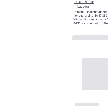
Tai 63,69 €/kk.
1 kauppa
¹
Esimerkki maksusuunnitelm
Kokonaisvelka: 1047,88€. 
Vähimmäisoston summa 25€
0431. Katso ehdot osoitt