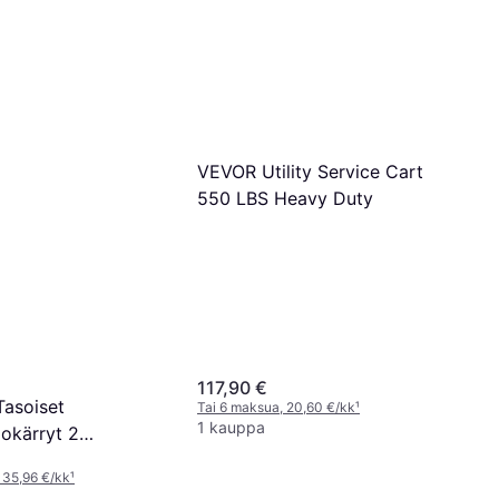
VEVOR Utility Service Cart
550 LBS Heavy Duty
117,90 €
asoiset
Tai 6 maksua, 20,60 €/kk
¹
1 kauppa
iokärryt 2
 Valkoinen
 35,96 €/kk
¹