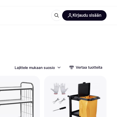
Kirjaudu sisään
totarvikkeet
rna?
Vertaa tuotteita
Lajittele mukaan suosio
 kategoriat