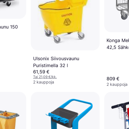
aunu 150
Konga Mek
42,5 Sähk
8000-sarj
Ulsonix Siivousvaunu
Puristimella 32 l
61,59 €
Tai 21,09 €/kk.
809 €
2 kauppoja
2 kauppoja