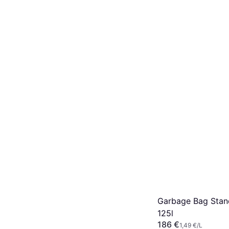
Garbage Bag Stand
125l
186 €
1,49 €/L