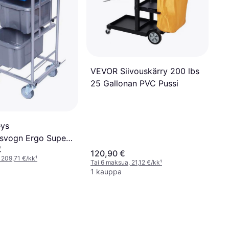
VEVOR Siivouskärry 200 lbs
25 Gallonan PVC Pussi
eys
svogn Ergo Super
€
120,90 €
 209,71 €/kk
¹
Tai 6 maksua, 21,12 €/kk
¹
1 kauppa