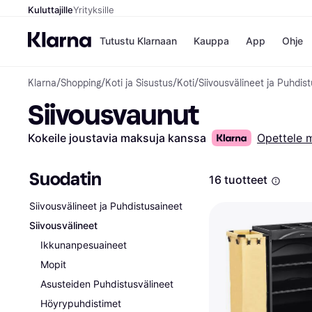
Kuluttajille
Yrityksille
Tutustu Klarnaan
Kauppa
App
Ohje
Klarna
/
Shopping
/
Koti ja Sisustus
/
Koti
/
Siivousvälineet ja Puhdis
Kaupat
Ma
Siivousvaunut
Booking.
Mak
Gigantti
Mak
H&M
Mak
Kokeile joustavia maksuja kanssa
Opettele 
Peten Koi
kul
Wolt
Mak
Rah
Suodatin
16 tuotteet
Mob
Siivousvälineet ja Puhdistusaineet
Kauppahakem
Siivousvälineet
Ikkunanpesuaineet
Mopit
Asusteiden Puhdistusvälineet
Höyrypuhdistimet