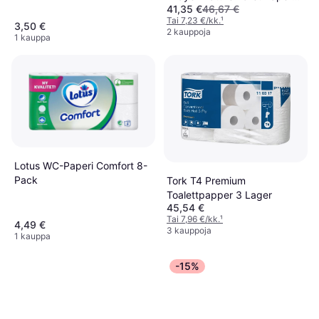
41,35 €
46,67 €
12-pack
Tai 7,23 €/kk.
¹
3,50 €
2 kauppoja
1 kauppa
Lotus WC-Paperi Comfort 8-
Pack
Tork T4 Premium
Toalettpapper 3 Lager
45,54 €
Tai 7,96 €/kk.
¹
4,49 €
3 kauppoja
1 kauppa
-15%