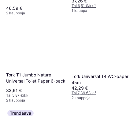
37,26 €
pack
Tai 6,51 €/kk.
¹
46,59 €
1 kauppa
2 kauppoja
Tork T1 Jumbo Nature
Tork Universal T4 WC-paperi
Universal Toilet Paper 6-pack
45m
42,29 €
33,61 €
Tai 7,39 €/kk.
¹
Tai 5,87 €/kk.
¹
2 kauppoja
2 kauppoja
Trendaava