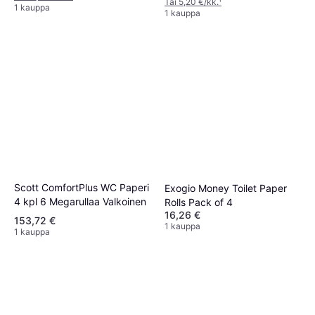
Tai 5,20 €/kk.
¹
1 kauppa
1 kauppa
Scott ComfortPlus WC Paperi
Exogio Money Toilet Paper
4 kpl 6 Megarullaa Valkoinen
Rolls Pack of 4
16,26 €
153,72 €
1 kauppa
1 kauppa