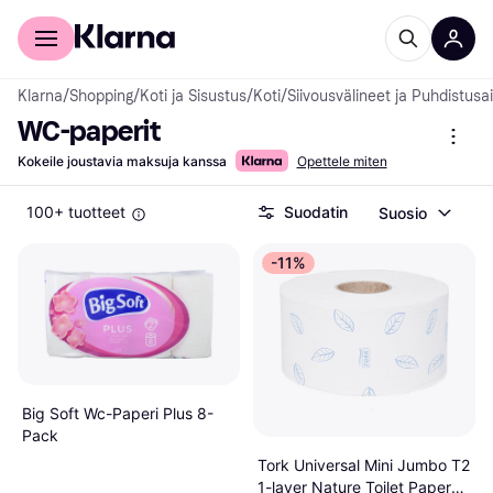
Kuluttajille
Yrityksille
Klarna
/
Shopping
/
Koti ja Sisustus
/
Koti
/
Siivousvälineet ja Puhdistusa
WC-paperit
Kokeile joustavia maksuja kanssa
Opettele miten
100+ tuotteet
Suodatin
Suosio
-11%
Big Soft Wc-Paperi Plus 8-
Pack
Tork Universal Mini Jumbo T2
1-layer Nature Toilet Paper