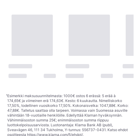
¹
Esimerkki maksusuunnitelmasta: 1000€ ostos 6 erässä: 5 erää à
174,65€ ja viimeinen erä 174,63€. Kesto: 6 kuukautta. Nimelliskorko
17,50%, todellinen vuosikorko 17,50%. Kokonaisvelka: 1047,88€. Korko:
47,88€. Talletus saattaa olla tarpeen. Voimassa vain Suomessa asuville
vähintään 18-vuotiaille henkilöille. Edellyttää Klarnan hyväksynnän.
Vähimmäisoston summa 25€; enimmäisoston summa riippuu
luottokelpoisuusarviosta. Luotonantaja: Klarna Bank AB (publ),
Sveavägen 46, 111 34 Tukholma, Y-tunnus: 556737-0431. Katso ehdot
osoitteesta
https://www.klarna.com/fi/ehdot/
.