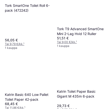
Tork SmartOne Toilet Roll 6-
pack (472242)
Tork T9 Advanced SmartOne
Mini 2-Lag Hvid 12 Ruller
51,51 €
56,05 €
Tai 9,00 €/kk.
¹
Tai 9,79 €/kk.
¹
1 kauppa
1 kauppa
Katrin Toilet Paper Basic
Katrin Basic 640 Low Pallet
Gigant M 435m 6-pack
Toilet Paper 42-pack
68,45 €
29,73 €
Tai 11,96 €/kk.
¹