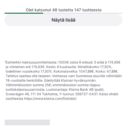
Ø11.8cm 7 Pakkausta x 6
Rullaa
Olet katsonut 48 tuotetta 147 tuotteesta
Näytä lisää
Quilted Northern Tikattua
Pohjoista Erittäin Pehmeää
79,14 €
156,97 €
Vahva Wc-Paperia 24
Tai 13,83 €/kk.
¹
1 kauppa
Supreme Rolls 8 Kpl
1 kauppa
1
2
3
4
¹
Esimerkki maksusuunnitelmasta: 1000€ ostos 6 erässä: 5 erää à 174,65€
ja viimeinen erä 174,63€. Kesto: 6 kuukautta. Nimelliskorko 17,50%,
todellinen vuosikorko 17,50%. Kokonaisvelka: 1047,88€. Korko: 47,88€.
Talletus saattaa olla tarpeen. Voimassa vain Suomessa asuville vähintään
18-vuotiaille henkilöille. Edellyttää Klarnan hyväksynnän.
Vähimmäisoston summa 25€; enimmäisoston summa riippuu
luottokelpoisuusarviosta. Luotonantaja: Klarna Bank AB (publ),
Sveavägen 46, 111 34 Tukholma, Y-tunnus: 556737-0431. Katso ehdot
osoitteesta
https://www.klarna.com/fi/ehdot/
.