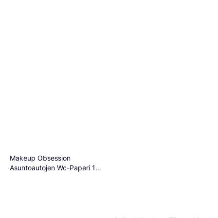
Makeup Obsession
Asuntoautojen Wc-Paperi 12
Pakkausta Septiturvallinen