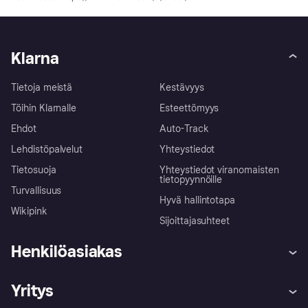
Klarna
Tietoja meistä
Kestävyys
Töihin Klarnalle
Esteettömyys
Ehdot
Auto-Track
Lehdistöpalvelut
Yhteystiedot
Tietosuoja
Yhteystiedot viranomaisten
tietopyynnöille
Turvallisuus
Hyvä hallintotapa
Wikipink
Sijoittajasuhteet
Henkilöasiakas
Ohje
Reklamaatiot
Yritys
Kirjaudu sisään
Shoppaile turvallisesti Klarnalla