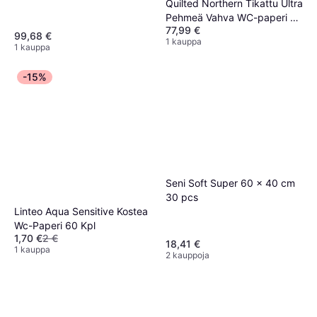
Quilted Northern Tikattu Ultra
Pehmeä Vahva WC-paperi 8
77,99 €
Super Mega 5X Vahvempi
99,68 €
1 kauppa
1 kauppa
-15%
Seni Soft Super 60 x 40 cm
30 pcs
Linteo Aqua Sensitive Kostea
Wc-Paperi 60 Kpl
1,70 €
2 €
18,41 €
1 kauppa
2 kauppoja