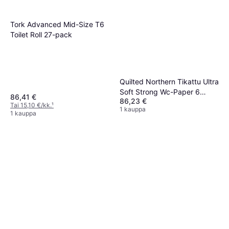
Tork Advanced Mid-Size T6
Toilet Roll 27-pack
Quilted Northern Tikattu Ultra
Soft Strong Wc-Paper 6
86,41 €
86,23 €
Megarullaa
Tai 15,10 €/kk.
¹
1 kauppa
1 kauppa