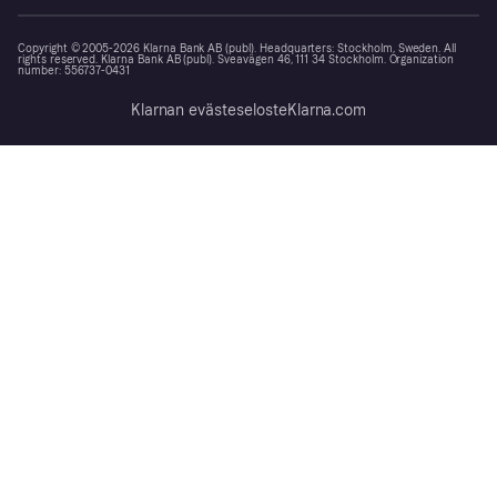
Copyright © 2005-2026 Klarna Bank AB (publ). Headquarters: Stockholm, Sweden. All
rights reserved. Klarna Bank AB (publ). Sveavägen 46, 111 34 Stockholm. Organization
number: 556737-0431
Klarnan evästeseloste
Klarna.com