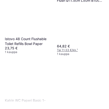
Flush Ø11.5cm L50m B10cm
5 kpl
Istovo 48 Count Flushable
Toilet Refills Bowl Paper
64,82 €
23,75 €
Tai 11,33 €/kk.
¹
1 kauppa
1 kauppa
Katrin WC Paperi Basic 1-
Kerroksinen 80m x 9.7cm